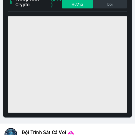
Crypto
)
Hướng
Dõi
Đội Trinh Sát Cá Voi