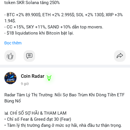
token SKR Solana tăng 250%
- BTC +2% 89.900$; ETH +2% 2.995$; SOL +2% 130$; XRP +3%
1.94$.
- CC +15%, SKY +11%, SAND +10% dẫn top movers.
- $1B liquidations khi Bitcoin bật lại.
- Trump hủy thuế EU, tín hiệu giảm áp lực.
Đọc thêm
- Vitalik đề xuất DVT staking cho Ethereum.
- BitGo IPO 18$/cổ phiếu, trị giá ~2B$.
- Senate Ag Committee tiến hành Clarity Act.
- Newrez tính crypto vào điều kiện vay nhà.
- HK cấp giấy phép stablecoin mới.
- Tòa án Nga công nhận crypto là tài sản.
Coin Radar
- Trump hy vọng ký bill cấu trúc thị trường crypto.
9 giờ
- Saga EVM bị hack 7M$, quỹ trộm chuyển sang Ethereum.
- Steak ’n Shake thưởng BTC cho nhân viên.
Radar Tâm Lý Thị Trường: Nỗi Sợ Bao Trùm Khi Dòng Tiền ETF
#binancesquare
#cryptonews
#btc
#eth
#sol
#xrp
#cc
#sky
Bùng Nổ
#sand
#bitgo
#solana
#stablecoin
#regulation
📊 CHỈ SỐ SỢ HÃI & THAM LAM
$btc $eth $sol $xrp $cc $sky $sand $skr
#skr
• Chỉ số Fear & Greed đạt 30 (Fear)
• Tâm lý thị trường đang ở mức sợ hãi, nhà đầu tư thận trọng.