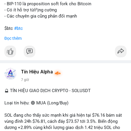
tán rủi ro. Với mức giá 65K, khối lượng này không quá lớn để
- BIP-110 là proposition soft fork cho Bitcoin
gây sốc thanh khoản tức thời, nhưng vẫn đủ sức tạo biến động
- Có ít hỗ trợ từ礿ng cường
tâm lý ngắn hạn nếu hướng đến sàn tập trung.
- Các chuyên gia cũng phản đối mạnh
Lời khuyên cho nhà đầu tư nhỏ lẻ:
$btc
#btc
Theo dõi các giao dịch tiếp theo từ cùng địa chỉ ví để xác nhận
Đọc thêm
hướng đi của dòng tiền. Tránh hành động theo cảm xúc, ưu
#vlikevn
#titanbot
tiên quản trị rủi ro và không mở vị thế lớn trước khi có tín hiệu
rõ ràng về đích đến của số BTC này.
📰 Nguồn: CoinDesk
#94dot58btc
#vilanh
#chuyentiencavoi
#btcmempool
#dongtienlon
Tín Hiệu Alpha
7 giờ
🔮 TÍN HIỆU GIAO DỊCH CRYPTO - SOLUSDT
Loại tín hiệu: 🟢 MUA (Long/Buy)
SOL đang cho thấy sức mạnh khi giá hiện tại $76.16 bám sát
vùng đỉnh 24h $76.81, cách đáy $73.57 tới 3.5%. Biến động
dương +2.89% cùng khối lượng giao dịch 1.42 triệu SOL cho