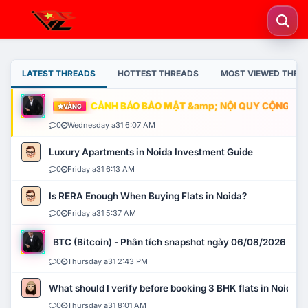
LATEST THREADS
HOTTEST THREADS
MOST VIEWED THRE
CẢNH BÁO BẢO MẬT &amp; NỘI QUY CỘNG ĐỒNG
VÀNG
0
Wednesday a31 6:07 AM
Luxury Apartments in Noida Investment Guide
0
Friday a31 6:13 AM
Is RERA Enough When Buying Flats in Noida?
0
Friday a31 5:37 AM
BTC (Bitcoin) - Phân tích snapshot ngày 06/08/2026
0
Thursday a31 2:43 PM
What should I verify before booking 3 BHK flats in Noida?
0
Thursday a31 8:01 AM