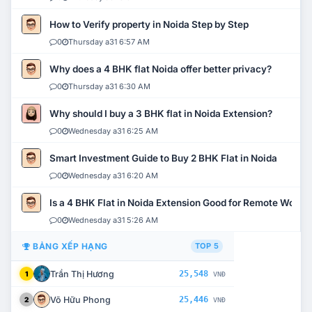
How to Verify property in Noida Step by Step
0
Thursday a31 6:57 AM
Why does a 4 BHK flat Noida offer better privacy?
0
Thursday a31 6:30 AM
Why should I buy a 3 BHK flat in Noida Extension?
0
Wednesday a31 6:25 AM
Smart Investment Guide to Buy 2 BHK Flat in Noida
0
Wednesday a31 6:20 AM
Is a 4 BHK Flat in Noida Extension Good for Remote Work?
0
Wednesday a31 5:26 AM
BẢNG XẾP HẠNG
TOP 5
Trần Thị Hương
25,548
1
VNĐ
Võ Hữu Phong
25,446
2
VNĐ