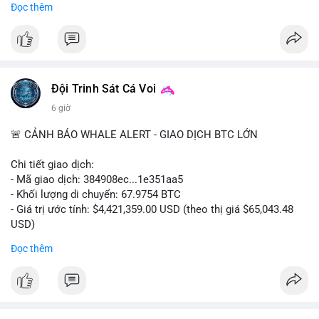
Đọc thêm
#556btc
#36trusd
#cavoichuyentien
#aplucban
#tichluydaihan
$btc
#btc
#vlikevn
#titanbot
📰 Nguồn: Cointelegraph
Đội Trinh Sát Cá Voi
6 giờ
🚨 CẢNH BÁO WHALE ALERT - GIAO DỊCH BTC LỚN
Chi tiết giao dịch:
- Mã giao dịch: 384908ec...1e351aa5
- Khối lượng di chuyển: 67.9754 BTC
- Giá trị ước tính: $4,421,359.00 USD (theo thị giá $65,043.48
USD)
- Thời gian: 21:19:29 2026-08-08 UTC
Đọc thêm
Nhận định phân tích:
Khối lượng 67.97 BTC trị giá hơn 4.4 triệu USD được di chuyển
trong một giao dịch duy nhất trên mempool. Quy mô này nằm
ở mức trung bình của cá voi, không quá lớn để gây sốc nhưng