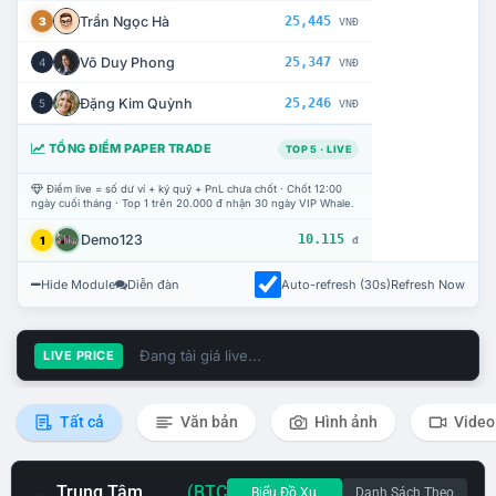
Trần Ngọc Hà
25,445
3
VNĐ
Võ Duy Phong
25,347
4
VNĐ
Đặng Kim Quỳnh
25,246
5
VNĐ
TỔNG ĐIỂM PAPER TRADE
TOP 5 · LIVE
Điểm live = số dư ví + ký quỹ + PnL chưa chốt · Chốt 12:00
ngày cuối tháng · Top 1 trên 20.000 đ nhận 30 ngày VIP Whale.
Demo123
10.115
1
đ
Hide Module
Diễn đàn
Auto-refresh (30s)
Refresh Now
Đang tải giá live...
LIVE PRICE
Tất cả
Văn bản
Hình ảnh
Video
Trung Tâm
(BTC
Biểu Đồ Xu
Danh Sách Theo