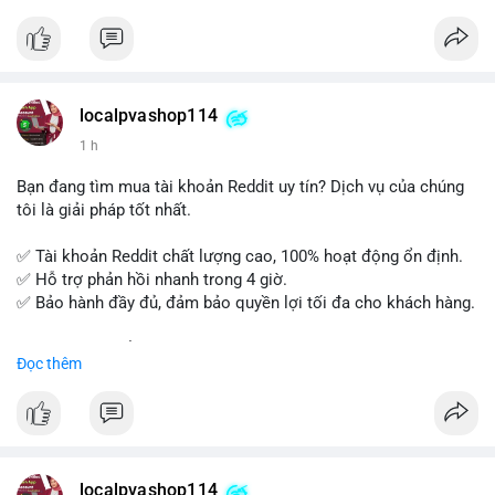
tế và lớp học trực tuyến linh hoạt.
Xây dựng nền tảng kiến thức AML vững chắc và tự tin bước
vào kỳ thi CAMS với sự chuẩn bị tốt nhất.
localpvashop114
Đăng ký ngay hôm nay để nâng cao năng lực và mở rộng cơ
1 h
hội nghề nghiệp trong lĩnh vực tài chính!
Bạn đang tìm mua tài khoản Reddit uy tín? Dịch vụ của chúng
tôi là giải pháp tốt nhất.
✅ Tài khoản Reddit chất lượng cao, 100% hoạt động ổn định.
✅ Hỗ trợ phản hồi nhanh trong 4 giờ.
✅ Bảo hành đầy đủ, đảm bảo quyền lợi tối đa cho khách hàng.
Liên hệ ngay để được tư vấn và đặt mua:
Đọc thêm
📞 WhatsApp: +1 660 215-8938
✈️ Telegram: @localpvashop
📧 Email: localpvashop@gmail.com
Mua tài khoản Reddit ngay hôm nay để phát triển chiến dịch
của bạn!
localpvashop114