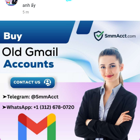
anh ấy
5 m