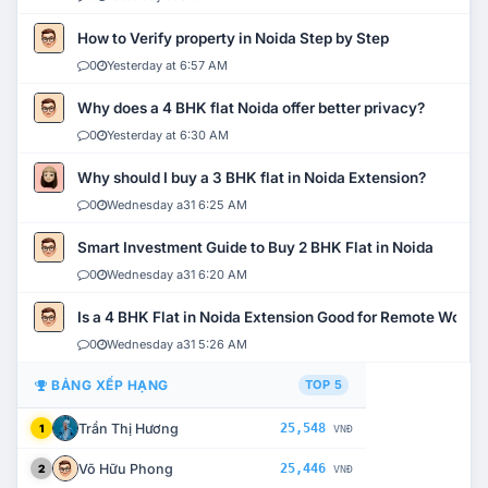
How to Verify property in Noida Step by Step
0
Yesterday at 6:57 AM
Why does a 4 BHK flat Noida offer better privacy?
0
Yesterday at 6:30 AM
Why should I buy a 3 BHK flat in Noida Extension?
0
Wednesday a31 6:25 AM
Smart Investment Guide to Buy 2 BHK Flat in Noida
0
Wednesday a31 6:20 AM
Is a 4 BHK Flat in Noida Extension Good for Remote Work?
0
Wednesday a31 5:26 AM
BẢNG XẾP HẠNG
TOP 5
Trần Thị Hương
25,548
1
VNĐ
Võ Hữu Phong
25,446
2
VNĐ