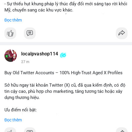
- Sự thiếu hụt khung pháp lý thúc đẩy đổi mới sáng tạo rời khỏi
Mỹ, chuyển sang các khu vực khác.
- Các trung tâm tài chính châu Á có cơ hội chiếm lĩnh thị
Đọc thêm
trường khi Mỹ còn đang lúng túng về luật pháp.
#binancesquare
#cryptonews
#regulation
#asia
#blockchain
$btc $eth
localpvashop114
#vlikevn
#titanbot
27 m
📰 Nguồn: Cointelegraph
Buy Old Twitter Accounts – 100% High-Trust Aged X Profiles
Sở hữu ngay tài khoản Twitter (X) cũ, đã qua kiểm định, có độ
tin cậy cao, phù hợp cho marketing, tăng tương tác hoặc xây
dựng thương hiệu.
Ưu điểm nổi bật:
- Tài khoản aged, có lịch sử hoạt động lâu năm
Đọc thêm
- Hồ sơ hoàn chỉnh, giảm nguy cơ bị khóa
- Hỗ trợ 24/7, phản hồi nhanh chóng