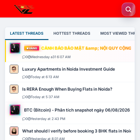
LATEST THREADS
HOTTEST THREADS
MOST VIEWED THRE
CẢNH BÁO BẢO MẬT &amp; NỘI QUY CỘNG ĐỒNG
VÀNG
0
Wednesday a31 6:07 AM
Luxury Apartments in Noida Investment Guide
0
Today at 6:13 AM
Is RERA Enough When Buying Flats in Noida?
0
Today at 5:37 AM
BTC (Bitcoin) - Phân tích snapshot ngày 06/08/2026
0
Yesterday at 2:43 PM
What should I verify before booking 3 BHK flats in Noida?
0
Yesterday at 8:01 AM