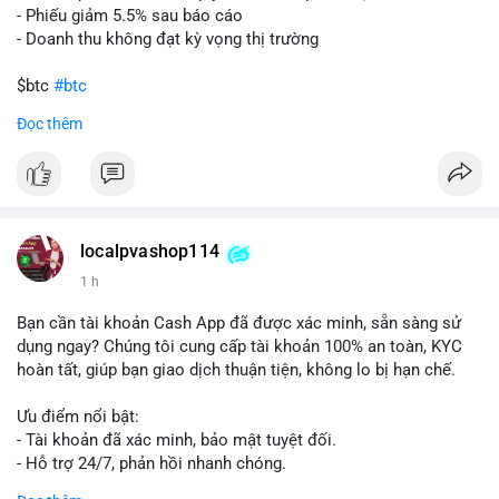
- Phiếu giảm 5.5% sau báo cáo
- Doanh thu không đạt kỳ vọng thị trường
$btc
#btc
Đọc thêm
#vlikevn
#titanbot
📰 Nguồn: Cointelegraph
localpvashop114
1 h
Bạn cần tài khoản Cash App đã được xác minh, sẵn sàng sử
dụng ngay? Chúng tôi cung cấp tài khoản 100% an toàn, KYC
hoàn tất, giúp bạn giao dịch thuận tiện, không lo bị hạn chế.
Ưu điểm nổi bật:
- Tài khoản đã xác minh, bảo mật tuyệt đối.
- Hỗ trợ 24/7, phản hồi nhanh chóng.
- Giao dịch minh bạch, đáng tin cậy.