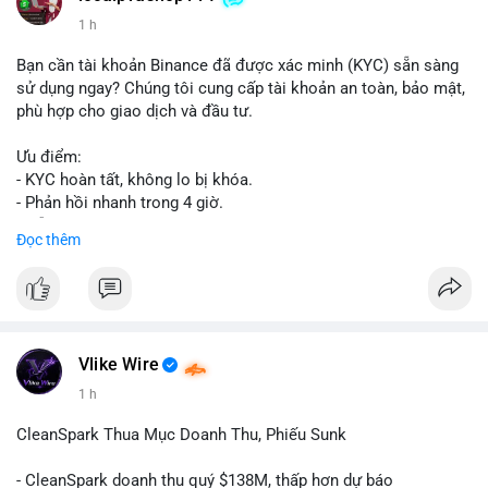
1 h
Bạn cần tài khoản Binance đã được xác minh (KYC) sẵn sàng
sử dụng ngay? Chúng tôi cung cấp tài khoản an toàn, bảo mật,
phù hợp cho giao dịch và đầu tư.
Ưu điểm:
- KYC hoàn tất, không lo bị khóa.
- Phản hồi nhanh trong 4 giờ.
- Hỗ trợ tận tình 24/7.
Đọc thêm
Liên hệ ngay để được tư vấn:
📞 WhatsApp: +1 660 215-8938
✈️ Telegram: @localpvashop
Vlike Wire
1 h
CleanSpark Thua Mục Doanh Thu, Phiếu Sunk
- CleanSpark doanh thu quý $138M, thấp hơn dự báo