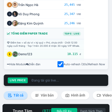
Trần Ngọc Hà
25,445
3
VNĐ
Võ Duy Phong
25,347
4
VNĐ
Đặng Kim Quỳnh
25,246
5
VNĐ
TỔNG ĐIỂM PAPER TRADE
TOP 5 · LIVE
Điểm live = số dư ví + ký quỹ + PnL chưa chốt · Chốt 12:00
ngày cuối tháng · Top 1 trên 20.000 đ nhận 30 ngày VIP Whale.
Demo123
10.115
1
đ
Hide Module
Diễn đàn
Auto-refresh (30s)
Refresh Now
Đang tải giá live...
LIVE PRICE
Tất cả
Văn bản
Hình ảnh
Video
Trung Tâm
(BTC
Biểu Đồ Xu
Danh Sách Theo