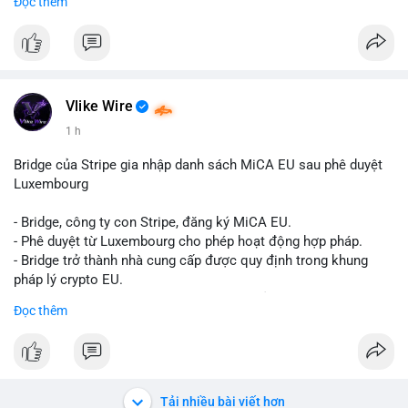
Đọc thêm
Liên hệ ngay để được tư vấn và sở hữu tài khoản ngay hôm
nay:
📞 WhatsApp: +1 660 215-8938
✈️ Telegram: @localpvashop
📧 Email: localpvashop@gmail.com
Vlike Wire
1 h
Bridge của Stripe gia nhập danh sách MiCA EU sau phê duyệt
Luxembourg
- Bridge, công ty con Stripe, đăng ký MiCA EU.
- Phê duyệt từ Luxembourg cho phép hoạt động hợp pháp.
- Bridge trở thành nhà cung cấp được quy định trong khung
pháp lý crypto EU.
- Tác động: tăng tính minh bạch, uy tín, mở rộng dịch vụ crypto.
Đọc thêm
#binancesquare
#cryptonews
#mica
#stripe
#bridge
#eu
#luxembourg
$btc $eth
Tải nhiều bài viết hơn