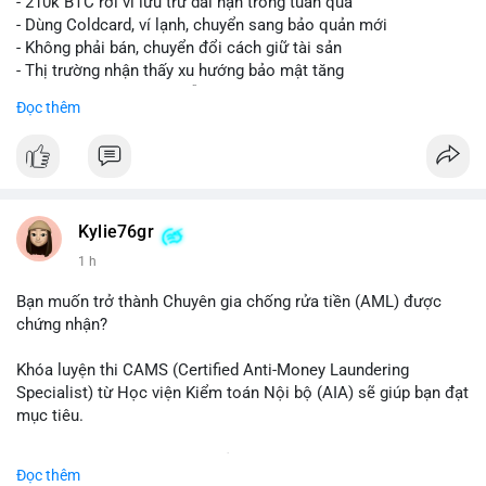
- 210k BTC rời ví lưu trữ dài hạn trong tuần qua
- Dùng Coldcard, ví lạnh, chuyển sang bảo quản mới
- Không phải bán, chuyển đổi cách giữ tài sản
- Thị trường nhận thấy xu hướng bảo mật tăng
- BTC tiếp tục giữ vị trí dẫn đầu
Đọc thêm
#binancesquare
#cryptonews
#btc
$btc
#vlikevn
#titanbot
Kylie76gr
1 h
📰 Nguồn: CoinDesk
Bạn muốn trở thành Chuyên gia chống rửa tiền (AML) được
chứng nhận?
Khóa luyện thi CAMS (Certified Anti-Money Laundering
Specialist) từ Học viện Kiểm toán Nội bộ (AIA) sẽ giúp bạn đạt
mục tiêu.
Chương trình được thiết kế bởi các chuyên gia hàng đầu, bao
Đọc thêm
gồm tài liệu toàn diện, câu hỏi thực hành, bài thi thử sát thực