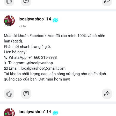
Liên hệ ngay để được tư vấn:
📞 WhatsApp: +1 660 215-8938
✈️ Telegram: @localpvashop
localpvashop114
📧 Email: localpvashop@gmail.com
27 m
Mua tài khoản Facebook Ads đã xác minh 100% và có niên
hạn (aged).
Phản hồi nhanh trong 4 giờ.
Liên hệ ngay:
📞 WhatsApp: +1 660 215-8938
✈️ Telegram: @localpvashop
📧 Email: localpvashop@gmail.com
Tài khoản chất lượng cao, sẵn sàng sử dụng cho chiến dịch
quảng cáo của bạn. Đặt mua hôm nay!
localpvashop114