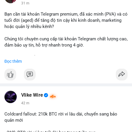
32 m
Bạn cần tài khoản Telegram premium, đã xác minh (PVA) và có
tuổi đời (aged) để tăng độ tin cậy khi kinh doanh, marketing
hoặc quản lý nhiều kênh?
Chúng tôi chuyên cung cấp tài khoản Telegram chất lượng cao,
đảm bảo uy tín, hỗ trợ nhanh trong 4 giờ.
Liên hệ ngay để được tư vấn và nhận ưu đãi:
Đọc thêm
📞 WhatsApp: +1 660 215-8938
✈️ Telegram: @localpvashop
📧 Email: localpvashop@gmail.com
Đặt mua ngay hôm nay để sở hữu tài khoản Telegram
premium, PVA, aged với giá tốt nhất!
Vlike Wire
42 m
Coldcard fallout: 210k BTC rời ví lâu dài, chuyển sang bảo
quản mới