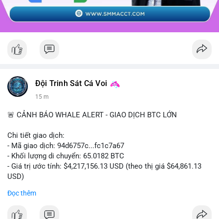
Đội Trinh Sát Cá Voi
15 m
🚨 CẢNH BÁO WHALE ALERT - GIAO DỊCH BTC LỚN
Chi tiết giao dịch:
- Mã giao dịch: 94d6757c...fc1c7a67
- Khối lượng di chuyển: 65.0182 BTC
- Giá trị ước tính: $4,217,156.13 USD (theo thị giá $64,861.13
USD)
- Thời gian: 10:19:40 2026-08-07 UTC
Đọc thêm
Nhận định phân tích: Giao dịch 65.0182 BTC trị giá hơn 4.2
triệu USD được thực hiện trong phiên châu Á cho thấy dấu hiệu