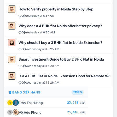
How to Verify property in Noida Step by Step
0
Yesterday at 6:57 AM
Why does a 4 BHK flat Noida offer better privacy?
0
Yesterday at 6:30 AM
Why should I buy a 3 BHK flat in Noida Extension?
0
Wednesday a31 6:25 AM
Smart Investment Guide to Buy 2 BHK Flat in Noida
0
Wednesday a31 6:20 AM
Is a 4 BHK Flat in Noida Extension Good for Remote Work?
0
Wednesday a31 5:26 AM
BẢNG XẾP HẠNG
TOP 5
Trần Thị Hương
25,548
1
VNĐ
Võ Hữu Phong
25,446
2
VNĐ