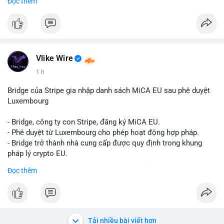
Đọc thêm
Liên hệ ngay để được tư vấn và sở hữu tài khoản ngay hôm
nay:
📞 WhatsApp: +1 660 215-8938
✈️ Telegram: @localpvashop
📧 Email: localpvashop@gmail.com
Vlike Wire
1 h
Bridge của Stripe gia nhập danh sách MiCA EU sau phê duyệt
Luxembourg
- Bridge, công ty con Stripe, đăng ký MiCA EU.
- Phê duyệt từ Luxembourg cho phép hoạt động hợp pháp.
- Bridge trở thành nhà cung cấp được quy định trong khung
pháp lý crypto EU.
- Tác động: tăng tính minh bạch, uy tín, mở rộng dịch vụ crypto.
Đọc thêm
#binancesquare
#cryptonews
#mica
#stripe
#bridge
#eu
#luxembourg
$btc $eth
Tải nhiều bài viết hơn