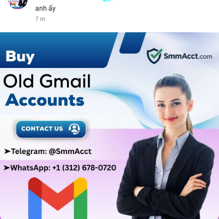
anh ấy
7 m