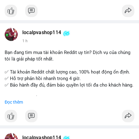
tế và lớp học trực tuyến linh hoạt.
Xây dựng nền tảng kiến thức AML vững chắc và tự tin bước
vào kỳ thi CAMS với sự chuẩn bị tốt nhất.
localpvashop114
Đăng ký ngay hôm nay để nâng cao năng lực và mở rộng cơ
1 h
hội nghề nghiệp trong lĩnh vực tài chính!
Bạn đang tìm mua tài khoản Reddit uy tín? Dịch vụ của chúng
tôi là giải pháp tốt nhất.
✅ Tài khoản Reddit chất lượng cao, 100% hoạt động ổn định.
✅ Hỗ trợ phản hồi nhanh trong 4 giờ.
✅ Bảo hành đầy đủ, đảm bảo quyền lợi tối đa cho khách hàng.
Liên hệ ngay để được tư vấn và đặt mua:
Đọc thêm
📞 WhatsApp: +1 660 215-8938
✈️ Telegram: @localpvashop
📧 Email: localpvashop@gmail.com
Mua tài khoản Reddit ngay hôm nay để phát triển chiến dịch
của bạn!
localpvashop114