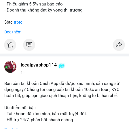
- Phiếu giảm 5.5% sau báo cáo
- Doanh thu không đạt kỳ vọng thị trường
$btc
#btc
Đọc thêm
#vlikevn
#titanbot
📰 Nguồn: Cointelegraph
localpvashop114
1 h
Bạn cần tài khoản Cash App đã được xác minh, sẵn sàng sử
dụng ngay? Chúng tôi cung cấp tài khoản 100% an toàn, KYC
hoàn tất, giúp bạn giao dịch thuận tiện, không lo bị hạn chế.
Ưu điểm nổi bật:
- Tài khoản đã xác minh, bảo mật tuyệt đối.
- Hỗ trợ 24/7, phản hồi nhanh chóng.
- Giao dịch minh bạch, đáng tin cậy.