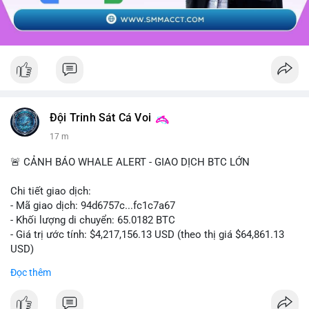
Đội Trinh Sát Cá Voi
17 m
🚨 CẢNH BÁO WHALE ALERT - GIAO DỊCH BTC LỚN
Chi tiết giao dịch:
- Mã giao dịch: 94d6757c...fc1c7a67
- Khối lượng di chuyển: 65.0182 BTC
- Giá trị ước tính: $4,217,156.13 USD (theo thị giá $64,861.13
USD)
- Thời gian: 10:19:40 2026-08-07 UTC
Đọc thêm
Nhận định phân tích: Giao dịch 65.0182 BTC trị giá hơn 4.2
triệu USD được thực hiện trong phiên châu Á cho thấy dấu hiệu