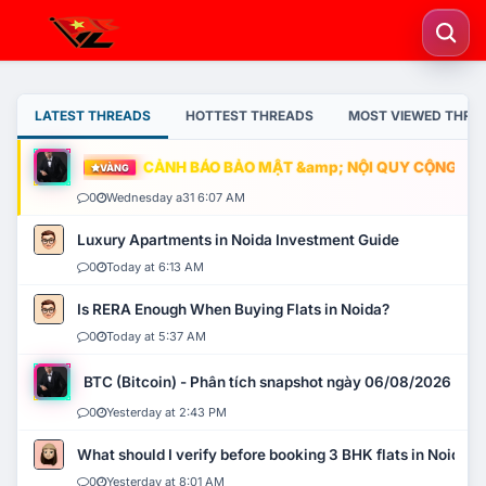
LATEST THREADS
HOTTEST THREADS
MOST VIEWED THRE
CẢNH BÁO BẢO MẬT &amp; NỘI QUY CỘNG ĐỒNG
VÀNG
0
Wednesday a31 6:07 AM
Luxury Apartments in Noida Investment Guide
0
Today at 6:13 AM
Is RERA Enough When Buying Flats in Noida?
0
Today at 5:37 AM
BTC (Bitcoin) - Phân tích snapshot ngày 06/08/2026
0
Yesterday at 2:43 PM
What should I verify before booking 3 BHK flats in Noida?
0
Yesterday at 8:01 AM