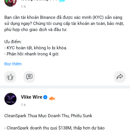
1 h
Bạn cần tài khoản Binance đã được xác minh (KYC) sẵn sàng
sử dụng ngay? Chúng tôi cung cấp tài khoản an toàn, bảo mật,
phù hợp cho giao dịch và đầu tư.
Ưu điểm:
- KYC hoàn tất, không lo bị khóa.
- Phản hồi nhanh trong 4 giờ.
- Hỗ trợ tận tình 24/7.
Đọc thêm
Liên hệ ngay để được tư vấn:
📞 WhatsApp: +1 660 215-8938
✈️ Telegram: @localpvashop
Vlike Wire
1 h
CleanSpark Thua Mục Doanh Thu, Phiếu Sunk
- CleanSpark doanh thu quý $138M, thấp hơn dự báo