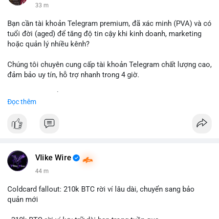
33 m
Bạn cần tài khoản Telegram premium, đã xác minh (PVA) và có
tuổi đời (aged) để tăng độ tin cậy khi kinh doanh, marketing
hoặc quản lý nhiều kênh?
Chúng tôi chuyên cung cấp tài khoản Telegram chất lượng cao,
đảm bảo uy tín, hỗ trợ nhanh trong 4 giờ.
Liên hệ ngay để được tư vấn và nhận ưu đãi:
Đọc thêm
📞 WhatsApp: +1 660 215-8938
✈️ Telegram: @localpvashop
📧 Email: localpvashop@gmail.com
Đặt mua ngay hôm nay để sở hữu tài khoản Telegram
premium, PVA, aged với giá tốt nhất!
Vlike Wire
44 m
Coldcard fallout: 210k BTC rời ví lâu dài, chuyển sang bảo
quản mới