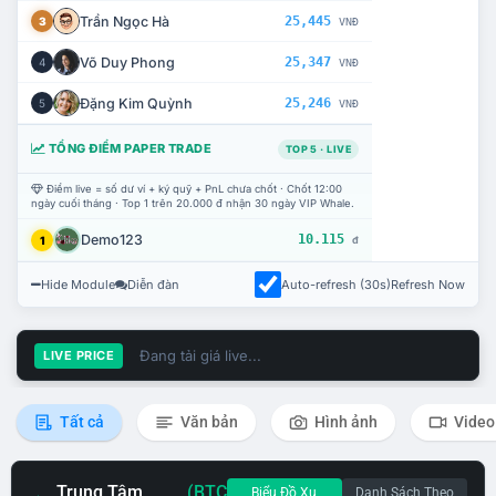
Trần Ngọc Hà
25,445
3
VNĐ
Võ Duy Phong
25,347
4
VNĐ
Đặng Kim Quỳnh
25,246
5
VNĐ
TỔNG ĐIỂM PAPER TRADE
TOP 5 · LIVE
Điểm live = số dư ví + ký quỹ + PnL chưa chốt · Chốt 12:00
ngày cuối tháng · Top 1 trên 20.000 đ nhận 30 ngày VIP Whale.
Demo123
10.115
1
đ
Hide Module
Diễn đàn
Auto-refresh (30s)
Refresh Now
Đang tải giá live...
LIVE PRICE
Tất cả
Văn bản
Hình ảnh
Video
Trung Tâm
(BTC
Biểu Đồ Xu
Danh Sách Theo