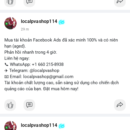
Liên hệ ngay để được tư vấn:
📞 WhatsApp: +1 660 215-8938
✈️ Telegram: @localpvashop
localpvashop114
📧 Email: localpvashop@gmail.com
29 m
Mua tài khoản Facebook Ads đã xác minh 100% và có niên
hạn (aged).
Phản hồi nhanh trong 4 giờ.
Liên hệ ngay:
📞 WhatsApp: +1 660 215-8938
✈️ Telegram: @localpvashop
📧 Email: localpvashop@gmail.com
Tài khoản chất lượng cao, sẵn sàng sử dụng cho chiến dịch
quảng cáo của bạn. Đặt mua hôm nay!
localpvashop114