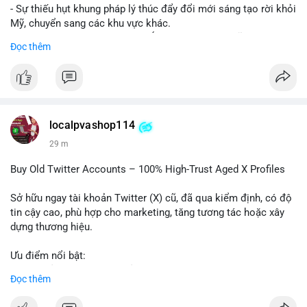
- Sự thiếu hụt khung pháp lý thúc đẩy đổi mới sáng tạo rời khỏi
Mỹ, chuyển sang các khu vực khác.
- Các trung tâm tài chính châu Á có cơ hội chiếm lĩnh thị
Đọc thêm
trường khi Mỹ còn đang lúng túng về luật pháp.
#binancesquare
#cryptonews
#regulation
#asia
#blockchain
$btc $eth
localpvashop114
#vlikevn
#titanbot
29 m
📰 Nguồn: Cointelegraph
Buy Old Twitter Accounts – 100% High-Trust Aged X Profiles
Sở hữu ngay tài khoản Twitter (X) cũ, đã qua kiểm định, có độ
tin cậy cao, phù hợp cho marketing, tăng tương tác hoặc xây
dựng thương hiệu.
Ưu điểm nổi bật:
- Tài khoản aged, có lịch sử hoạt động lâu năm
Đọc thêm
- Hồ sơ hoàn chỉnh, giảm nguy cơ bị khóa
- Hỗ trợ 24/7, phản hồi nhanh chóng