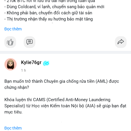
- 210k BTC rời ví lưu trữ dài hạn trong tuần qua
- Dùng Coldcard, ví lạnh, chuyển sang bảo quản mới
- Không phải bán, chuyển đổi cách giữ tài sản
- Thị trường nhận thấy xu hướng bảo mật tăng
- BTC tiếp tục giữ vị trí dẫn đầu
Đọc thêm
#binancesquare
#cryptonews
#btc
$btc
#vlikevn
#titanbot
Kylie76gr
1 h
📰 Nguồn: CoinDesk
Bạn muốn trở thành Chuyên gia chống rửa tiền (AML) được
chứng nhận?
Khóa luyện thi CAMS (Certified Anti-Money Laundering
Specialist) từ Học viện Kiểm toán Nội bộ (AIA) sẽ giúp bạn đạt
mục tiêu.
Chương trình được thiết kế bởi các chuyên gia hàng đầu, bao
Đọc thêm
gồm tài liệu toàn diện, câu hỏi thực hành, bài thi thử sát thực