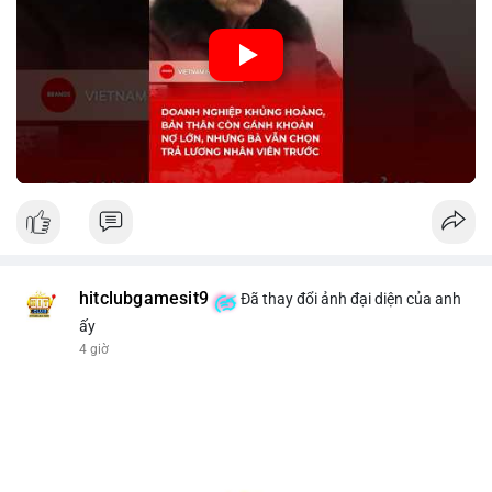
🎥 Xem video trực tiếp tại:
Nguồn: KIEN THUC KINH TE
hitclubgamesit9
Đã thay đổi ảnh đại diện của anh
ấy
4 giờ