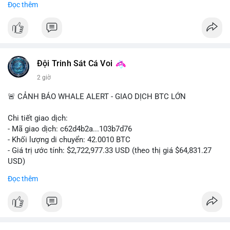
Đọc thêm
$btc $eth
#vlikevn
#titanbot
📰 Nguồn: Cointelegraph
Đội Trinh Sát Cá Voi
2 giờ
🚨 CẢNH BÁO WHALE ALERT - GIAO DỊCH BTC LỚN
Chi tiết giao dịch:
- Mã giao dịch: c62d4b2a...103b7d76
- Khối lượng di chuyển: 42.0010 BTC
- Giá trị ước tính: $2,722,977.33 USD (theo thị giá $64,831.27
USD)
- Thời gian: 09:19:19 2026-08-09 UTC
Đọc thêm
Một khối lượng 42 BTC trị giá hơn 2.7 triệu USD vừa được xác
nhận trong mempool. Với mức giá hiện tại, động thái này cho
thấy cá voi đang tái cơ cấu danh mục. Nếu dòng tiền hướng về
ví sàn tập trung, áp lực bán ngắn hạn có thể hình thành. Ngược