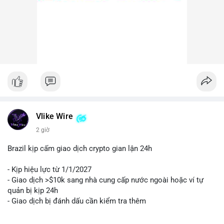
Nhà đầu tư nên theo dõi sát các địa chỉ ví nhận trong giao dịch
này. Nếu BTC được chuyển lên sàn trong 24-48 giờ tới, hãy
thận trọng trước khả năng điều chỉnh giá. Ngược lại, nếu ví
nhận là ví lạnh, đây có thể là tín hiệu tích cực cho xu hướng
trung hạn. Quản lý rủi ro chặt chẽ và tránh hành động theo cảm
xúc là ưu tiên hàng đầu.
#44btc
#vilanh
#tichluydaihan
#btcmempool
#2tr86usd
Vlike Wire
2 giờ
Brazil kịp cấm giao dịch crypto gian lận 24h
- Kịp hiệu lực từ 1/1/2027
- Giao dịch >$10k sang nhà cung cấp nước ngoài hoặc ví tự
quản bị kịp 24h
- Giao dịch bị đánh dấu cần kiểm tra thêm
#binancesquare
#cryptonews
#regulation