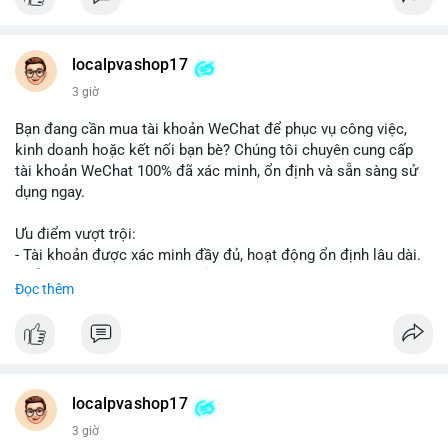
👉 Order tại: localpvashop
👉 Phản hồi 24/7
👉 WhatsApp: +1 660 215-8938
👉 Telegram: @localpvashop
localpvashop17
👉 Email: localpvashop@gmail.com
3 giờ
Đừng bỏ lỡ cơ hội cải thiện danh tiếng trực tuyến của bạn một
Bạn đang cần mua tài khoản WeChat để phục vụ công việc,
cách hiệu quả!
kinh doanh hoặc kết nối bạn bè? Chúng tôi chuyên cung cấp
tài khoản WeChat 100% đã xác minh, ổn định và sẵn sàng sử
dụng ngay.
Ưu điểm vượt trội:
- Tài khoản được xác minh đầy đủ, hoạt động ổn định lâu dài.
- Hỗ trợ khách hàng 24/7, phản hồi nhanh chóng.
Đọc thêm
- Giao dịch an toàn, bảo mật thông tin.
Đặt hàng ngay hôm nay để nhận ưu đãi tốt nhất!
Liên hệ với chúng tôi qua:
localpvashop17
- WhatsApp: +1 (66
215-8938
- Telegram: @localpvashop
3 giờ
- Email: localpvashop@gmail.com