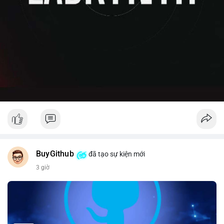
BuyGithub
đã tạo sự kiện mới
3 giờ