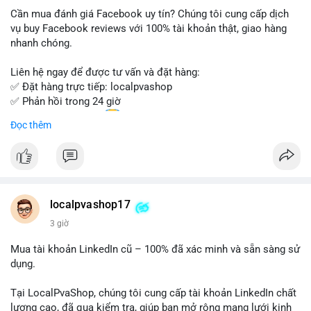
Cần mua đánh giá Facebook uy tín? Chúng tôi cung cấp dịch
Đừng bỏ lỡ cơ hội sở hữu tài khoản WeChat chất lượng với giá
vụ buy Facebook reviews với 100% tài khoản thật, giao hàng
tốt. Liên hệ ngay!
nhanh chóng.
Liên hệ ngay để được tư vấn và đặt hàng:
✅ Đặt hàng trực tiếp: localpvashop
✅ Phản hồi trong 24 giờ
✅ WhatsApp: +1 (66
215-8938
Đọc thêm
✅ Telegram: @localpvashop
✅ Email: localpvashop@gmail.com
Chất lượng đảm bảo, hỗ trợ tận tình. Hãy liên hệ ngay hôm
nay!
localpvashop17
3 giờ
Mua tài khoản LinkedIn cũ – 100% đã xác minh và sẵn sàng sử
dụng.
Tại LocalPvaShop, chúng tôi cung cấp tài khoản LinkedIn chất
lượng cao, đã qua kiểm tra, giúp bạn mở rộng mạng lưới kinh