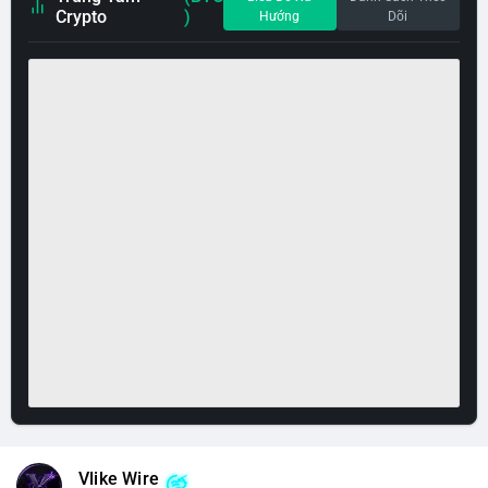
Crypto
)
Hướng
Dõi
Vlike Wire