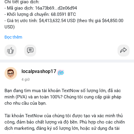
Chi tiết giao dịch:
- Mã giao dịch: 16a73b69...d2e06d94
- Khối lượng di chuyển: 68.0591 BTC
- Giá trị ước tính: $4,413,632.54 USD (theo thị giá $64,850.00
USD)
- Thời gian: 07:19:49 2026-08-09 UTC
Đọc thêm
Khối lượng 68.06 BTC tương đương hơn 4.4 triệu USD được
luân chuyển trong một giao dịch duy nhất cho thấy dấu hiệu
của tổ chức lớn hoặc cá voi đang tái cơ cấu danh mục. Với
mức giá dao động quanh vùng $64,850, hành vi này có thể là
bước chuẩn bị cho một lệnh bán lớn trên sàn tập trung, tạo áp
localpvashop17
lực giảm ngắn hạn. Ngược lại, nếu dòng tiền hướng về ví lạnh
4 giờ
hoặc ví không giám sát, đây là tín hiệu tích lũy dài hạn, phản
ánh niềm tin vào xu hướng tăng. Việc theo dõi điểm đến tiếp
Bạn đang tìm mua tài khoản TextNow số lượng lớn, đã xác
theo của số BTC này là then chốt để xác định tâm lý thị
minh (PVA) và an toàn 100%? Chúng tôi cung cấp giải pháp
trường.
cho nhu cầu của bạn.
Nhà đầu tư nhỏ lẻ nên thận trọng, tránh hành động theo cảm
Tài khoản TextNow của chúng tôi được tạo và xác minh thủ
xúc. Quan sát dòng tiền trong 24-48 giờ tới để xác nhận xu
công, đảm bảo chất lượng và độ bền. Phù hợp cho các chiến
hướng trước khi đưa ra quyết định vào lệnh.
dịch marketing, đăng ký số lượng lớn, hoặc sử dụng đa tài