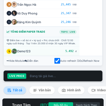
Trần Ngọc Hà
25,445
3
VNĐ
Võ Duy Phong
25,347
4
VNĐ
Đặng Kim Quỳnh
25,246
5
VNĐ
TỔNG ĐIỂM PAPER TRADE
TOP 5 · LIVE
Điểm live = số dư ví + ký quỹ + PnL chưa chốt · Chốt 12:00
ngày cuối tháng · Top 1 trên 20.000 đ nhận 30 ngày VIP Whale.
Demo123
5.492
1
đ
Hide Module
Diễn đàn
Auto-refresh (30s)
Refresh Now
Đang tải giá live...
LIVE PRICE
Tất cả
Văn bản
Hình ảnh
Video
Trung Tâm
(BTC
Biểu Đồ Xu
Danh Sách Theo