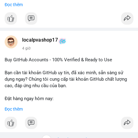
khoản.
Đọc thêm
#68dot0591btc
#4dot4trieuusd
#vilanh
#tichluydaihan
#btcmempool
Đặt hàng ngay hôm nay để nhận ưu đãi tốt nhất! Liên hệ với
chúng tôi qua:
- WhatsApp: +1 660 215-8938
- Telegram: @localpvashop
- Email: localpvashop@gmail.com
localpvashop17
4 giờ
Phản hồi nhanh trong vòng 24 giờ. Mua ngay để trải nghiệm
dịch vụ chuyên nghiệp!
Buy GitHub Accounts - 100% Verified & Ready to Use
#buytextnowaccounts
#pva
#textnow
Bạn cần tài khoản GitHub uy tín, đã xác minh, sẵn sàng sử
dụng ngay? Chúng tôi cung cấp tài khoản GitHub chất lượng
cao, đáp ứng nhu cầu của bạn.
Đặt hàng ngay hôm nay:
✅ Order Now: localpvashop
Đọc thêm
✅ Phản hồi trong 24 giờ
✅ WhatsApp: +1 (66
215-8938
✅ Telegram: @localpvashop
✅ Email: localpvashop@gmail.com