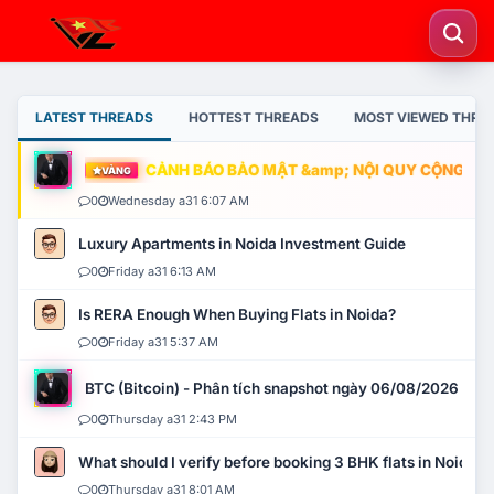
LATEST THREADS
HOTTEST THREADS
MOST VIEWED THRE
CẢNH BÁO BẢO MẬT &amp; NỘI QUY CỘNG ĐỒNG
VÀNG
0
Wednesday a31 6:07 AM
Luxury Apartments in Noida Investment Guide
0
Friday a31 6:13 AM
Is RERA Enough When Buying Flats in Noida?
0
Friday a31 5:37 AM
BTC (Bitcoin) - Phân tích snapshot ngày 06/08/2026
0
Thursday a31 2:43 PM
What should I verify before booking 3 BHK flats in Noida?
0
Thursday a31 8:01 AM