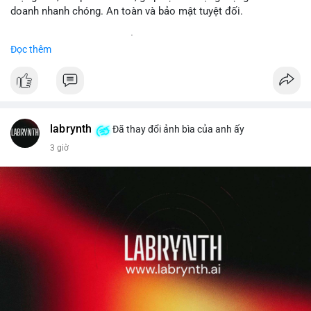
doanh nhanh chóng. An toàn và bảo mật tuyệt đối.
Đặt hàng ngay hôm nay để nhận ưu đãi tốt nhất!
Đọc thêm
✅ Đặt hàng: localpvashop
✅ Phản hồi trong 24 giờ
✅ WhatsApp: +1 (66
215-8938
✅ Telegram: @localpvashop
labrynth
✅ Email: localpvashop@gmail.com
Đã thay đổi ảnh bìa của anh ấy
3 giờ
Liên hệ ngay để được tư vấn chi tiết và hỗ trợ tận tình.