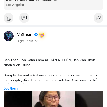
Los Angeles
V Stream
3 giờ
·
Youtube
Bàn Thân Còn Gánh Khóa KHOẢN NỢ LỚN, Bàn Vấn Chọn
Nhân Viên Trước
Công ty đối mặt với doanh thu không tăng do việc cấm giao
dịch crypto, dẫn đến thiệt hại tài chính lớn. Cấm này có thể
phản ánh phản ứng của chính quyền hoặc thị trường đối với
Đọc thêm
biến động giá digital asset. Bàn vấn chuyển hướng tập trung
vào nhân lực, cho thấy chiến lược giảm chi phí hoặc điều chỉnh
mô hình kinh doanh. Điều này có thể ảnh hưởng đến thị trường
crypto và các doanh nghiệp liên quan trong tương lai.