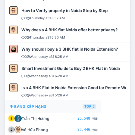
How to Verify property in Noida Step by Step
0
Thursday a31 6:57 AM
Why does a 4 BHK flat Noida offer better privacy?
0
Thursday a31 6:30 AM
Why should I buy a 3 BHK flat in Noida Extension?
0
Wednesday a31 6:25 AM
Smart Investment Guide to Buy 2 BHK Flat in Noida
0
Wednesday a31 6:20 AM
Is a 4 BHK Flat in Noida Extension Good for Remote Work?
0
Wednesday a31 5:26 AM
BẢNG XẾP HẠNG
TOP 5
Trần Thị Hương
25,548
1
VNĐ
Võ Hữu Phong
25,446
2
VNĐ