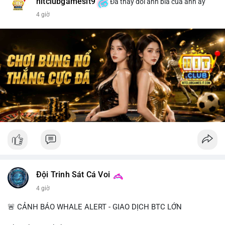
hitclubgamesit9
Đã thay đổi ảnh bìa của anh ấy
4 giờ
Đội Trinh Sát Cá Voi
4 giờ
🚨 CẢNH BÁO WHALE ALERT - GIAO DỊCH BTC LỚN