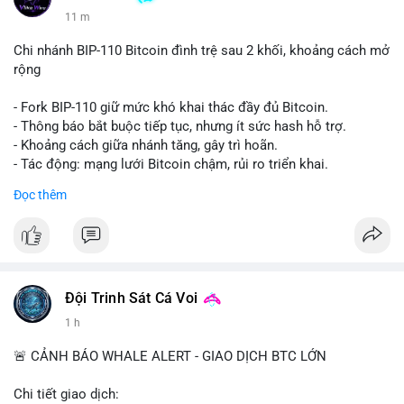
11 m
Chi nhánh BIP-110 Bitcoin đình trệ sau 2 khối, khoảng cách mở
rộng
- Fork BIP-110 giữ mức khó khai thác đầy đủ Bitcoin.
- Thông báo bắt buộc tiếp tục, nhưng ít sức hash hỗ trợ.
- Khoảng cách giữa nhánh tăng, gây trì hoãn.
- Tác động: mạng lưới Bitcoin chậm, rủi ro triển khai.
#binancesquare
#cryptonews
#btc
#bitcoin
Đọc thêm
$btc
#vlikevn
#titanbot
📰 Nguồn: Cointelegraph
Đội Trinh Sát Cá Voi
1 h
🚨 CẢNH BÁO WHALE ALERT - GIAO DỊCH BTC LỚN
Chi tiết giao dịch: