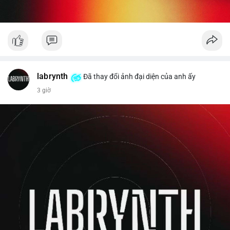
labrynth
Đã thay đổi ảnh đại diện của anh ấy
3 giờ