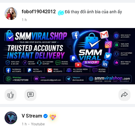
fobof19042012
Đã thay đổi ảnh bìa của anh ấy
1 h
V Stream
1 h
·
Youtube