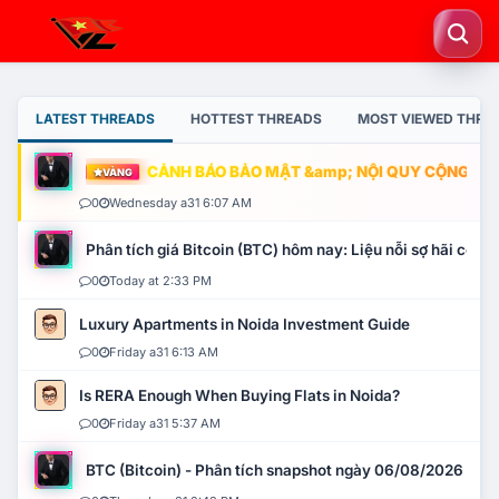
LATEST THREADS
HOTTEST THREADS
MOST VIEWED THRE
CẢNH BÁO BẢO MẬT &amp; NỘI QUY CỘNG ĐỒNG
VÀNG
0
Wednesday a31 6:07 AM
Phân tích giá Bitcoin (BTC) hôm nay: Liệu nỗi sợ hãi có mở 
0
Today at 2:33 PM
Luxury Apartments in Noida Investment Guide
0
Friday a31 6:13 AM
Is RERA Enough When Buying Flats in Noida?
0
Friday a31 5:37 AM
BTC (Bitcoin) - Phân tích snapshot ngày 06/08/2026