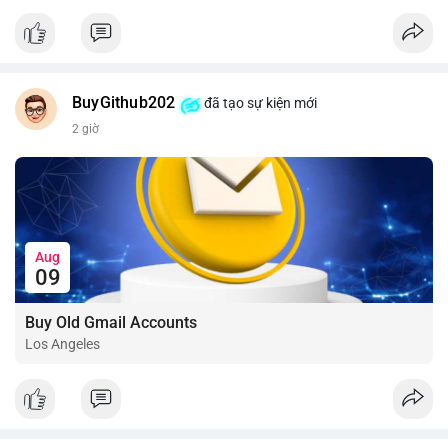
📰 Nguồn: CoinDesk
BuyGithub202
đã tạo sự kiện mới
2 giờ
Aug
09
Buy Old Gmail Accounts
Los Angeles