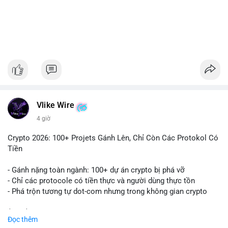
#1756513btc
#vilanh
#tichluydaihan
#giaodichlon
#mempoolbtc
Vlike Wire
4 giờ
Crypto 2026: 100+ Projets Gánh Lên, Chỉ Còn Các Protokol Có
Tiền
- Gánh nặng toàn ngành: 100+ dự án crypto bị phá vỡ
- Chỉ các protocole có tiền thực và người dùng thực tồn
- Phá trộn tương tự dot-com nhưng trong không gian crypto
$btc $eth
Đọc thêm