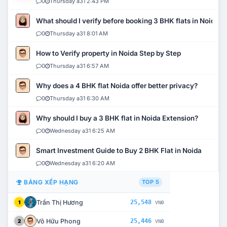
0
Thursday a31 2:43 PM
What should I verify before booking 3 BHK flats in Noida?
0
Thursday a31 8:01 AM
How to Verify property in Noida Step by Step
0
Thursday a31 6:57 AM
Why does a 4 BHK flat Noida offer better privacy?
0
Thursday a31 6:30 AM
Why should I buy a 3 BHK flat in Noida Extension?
0
Wednesday a31 6:25 AM
Smart Investment Guide to Buy 2 BHK Flat in Noida
0
Wednesday a31 6:20 AM
BẢNG XẾP HẠNG
TOP 5
Trần Thị Hương
25,548
1
VNĐ
Võ Hữu Phong
25,446
2
VNĐ