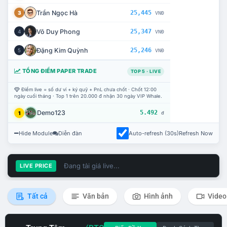
Trần Ngọc Hà
25,445
3
VNĐ
Võ Duy Phong
25,347
4
VNĐ
Đặng Kim Quỳnh
25,246
5
VNĐ
TỔNG ĐIỂM PAPER TRADE
TOP 5 · LIVE
Điểm live = số dư ví + ký quỹ + PnL chưa chốt · Chốt 12:00
ngày cuối tháng · Top 1 trên 20.000 đ nhận 30 ngày VIP Whale.
Demo123
5.492
1
đ
Hide Module
Diễn đàn
Auto-refresh (30s)
Refresh Now
Đang tải giá live...
LIVE PRICE
Tất cả
Văn bản
Hình ảnh
Video