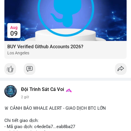
Aug
09
BUY Verified Github Accounts 2026?
Los Angeles
Đội Trinh Sát Cá Voi
2 giờ
🚨 CẢNH BÁO WHALE ALERT - GIAO DỊCH BTC LỚN
Chi tiết giao dịch:
- Mã giao dịch: c4ede0a7...eab8ba27