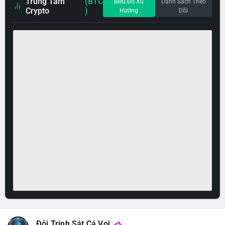
Trung Tâm
(BTC
Biểu Đồ Xu
Danh Sách Theo
Crypto
)
Hướng
Dõi
Đội Trinh Sát Cá Voi