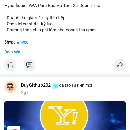
củng cố niềm tin cho xu hướng tăng.
Hyperliquid RWA Perp Bao Vô Tâm Xử Doanh Thu
Lời khuyên:
- Doanh thu giảm 4 quý liên tiếp
Nhà đầu tư nên theo dõi sát dòng tiền tiếp theo từ địa chỉ này.
- Open interest đạt kỷ lục
Nếu BTC được nạp thêm lên sàn, cần thận trọng với nhịp điều
- Chương trình chia phí làm cho doanh thu giảm
chỉnh. Ngược lại, nếu dòng tiền dịch chuyển vào ví lạnh, có thể
nắm giữ vị thế hiện tại.
$hype
#hype
Đọc thêm
#60btc
#dongtiencavoi
#khangcu65k
#vilanh
#btcgiaodichlon
#vlikevn
#titanbot
📰 Nguồn: CoinDesk
BuyGithub202
đã tạo sự kiện mới
2 giờ
Aug