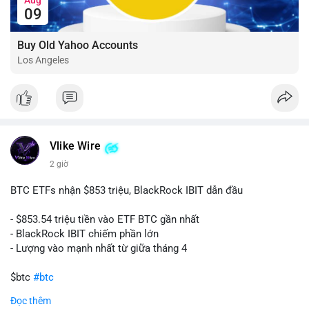
09
Buy Old Yahoo Accounts
Los Angeles
Vlike Wire
2 giờ
BTC ETFs nhận $853 triệu, BlackRock IBIT dẫn đầu
- $853.54 triệu tiền vào ETF BTC gần nhất
- BlackRock IBIT chiếm phần lớn
- Lượng vào mạnh nhất từ giữa tháng 4
$btc
#btc
Đọc thêm
#vlikevn
#titanbot