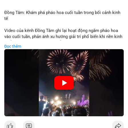
Đồng Tâm: Khám phá pháo hoa cuối tuần trong bối cảnh kinh
tế
Video của kênh Đồng Tâm ghi lại hoạt động ngắm pháo hoa
vào cuối tuần, phản ánh xu hướng giải trí phổ biến khi nền kinh
tế ổn định. Sự kiện này có thể cho thấy người tiêu dùng ưu tiên
Đọc thêm
trải nghiệm hơn là đầu tư vào tài sản vật chất. Trong bối cảnh
lãi suất ổn định và thị trường crypto ổn định, hoạt động giải trí
như vậy thường tăng trưởng khi người dân có khả năng chi
tiêu. Tuy nhiên, sự ưu tiên giải trí có thể ảnh hưởng đến tỷ lệ
tiết kiệm hoặc đầu tư vào crypto nếu người tiêu dùng chuyển
hướng ngân sách.
🎥 Xem video trực tiếp tại:
Nguồn: Đồng Tâm