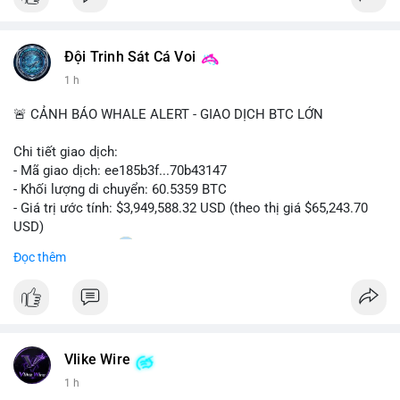
Đội Trinh Sát Cá Voi
1 h
🚨 CẢNH BÁO WHALE ALERT - GIAO DỊCH BTC LỚN
Chi tiết giao dịch:
- Mã giao dịch: ee185b3f...70b43147
- Khối lượng di chuyển: 60.5359 BTC
- Giá trị ước tính: $3,949,588.32 USD (theo thị giá $65,243.70
USD)
- Thời gian: 15:20
1 2026-08-09 UTC
Đọc thêm
Nhận định phân tích:
Khối lượng 60.5 BTC trị giá gần 4 triệu USD được di chuyển
trong phiên giao dịch châu Á. Mức giá $65,243 đang nằm gần
vùng kháng cự ngắn hạn, động thái này có thể là bước chuẩn bị
Vlike Wire
thanh khoản trước khi đẩy giá. Nếu số BTC này được gửi lên
sàn tập trung, áp lực bán tiềm năng sẽ gia tăng. Ngược lại, nếu
1 h
chuyển vào ví lạnh, đây là tín hiệu tích lũy dài hạn của cá mập,