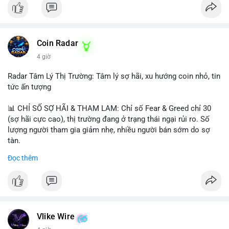
Coin Radar
4 giờ
Radar Tâm Lý Thị Trường: Tâm lý sợ hãi, xu hướng coin nhỏ, tin
tức ấn tượng
📊 CHỈ SỐ SỢ HÃI & THAM LAM: Chỉ số Fear & Greed chỉ 30
(sợ hãi cực cao), thị trường đang ở trạng thái ngại rủi ro. Số
lượng người tham gia giảm nhẹ, nhiều người bán sớm do sợ
tàn.
Đọc thêm
📈 XU HƯỚNG TÌM KIẾM & THẢO LUẬN: Biconomy (BICO),
Pudgy Penguins (PENGU), Bitcoin SV (BSV) và Kaspa (KAS) là
coin được tìm kiếm nhiều nhất. Chủ đề NFT (Pudgy Penguins),
AI (Hyperliquid) và ổn định (BSV) nổi bật.
💬 DÒNG CHẢY TIN TỨC & TRUYỀN THÔNG: Bàn tán trên
Vlike Wire
Binance Square tập trung vào lệnh kẹp, dự báo NVDA và Musk