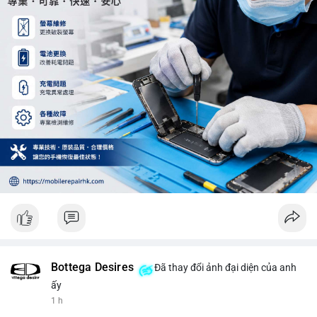
trung trong 24 giờ tới.
#12dot29btc
#vilanh
#tichluydaihan
#phienau
#btcmempool
Bottega Desires
Đã thay đổi ảnh đại diện của anh
ấy
1 h