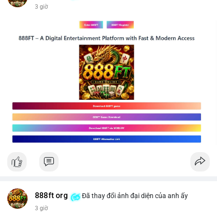
3 giờ
📰 Nguồn: CoinDesk
888ft org
Đã thay đổi ảnh đại diện của anh ấy
3 giờ