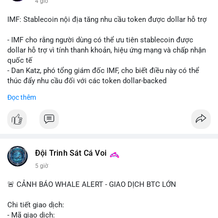
4 giờ
Starship 13. Telegram nhấn mạnh luật mới tại Brazil và tranh
luận về Clearity Act.
IMF: Stablecoin nội địa tăng nhu cầu token được dollar hỗ trợ
💡 NHẬN ĐỊNH & KHUYẾN NGHỊ: Tâm lý ngắn hạn vẫn tiêu
- IMF cho rằng người dùng có thể ưu tiên stablecoin được
cực do sợ hãi, nhưng xu hướng coin nhỏ và tin tức AI/NVIDA
dollar hỗ trợ vì tính thanh khoản, hiệu ứng mạng và chấp nhận
có thể tạo cơ hội mua sớm. Cần theo dõi sự thay đổi trong
quốc tế
chính sách crypto Mỹ.
- Dan Katz, phó tổng giám đốc IMF, cho biết điều này có thể
thúc đẩy nhu cầu đối với các token dollar-backed
📊 Nguồn: Radar Tâm Lý Thị Trường
- Nhận định được đưa ra trong bối cảnh các quốc gia phát
Đọc thêm
triển stablecoin nội địa
$btc $eth
#vlikevn
#titanbot
Đội Trinh Sát Cá Voi
📰 Nguồn: Cointelegraph
5 giờ
🚨 CẢNH BÁO WHALE ALERT - GIAO DỊCH BTC LỚN
Chi tiết giao dịch:
- Mã giao dịch: