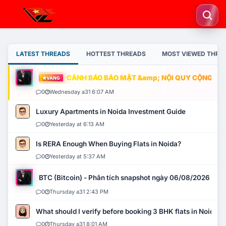
LATEST THREADS
HOTTEST THREADS
MOST VIEWED THRE
CẢNH BÁO BẢO MẬT &amp; NỘI QUY CỘNG ĐỒNG
VÀNG
0
Wednesday a31 6:07 AM
Luxury Apartments in Noida Investment Guide
0
Yesterday at 6:13 AM
Is RERA Enough When Buying Flats in Noida?
0
Yesterday at 5:37 AM
BTC (Bitcoin) - Phân tích snapshot ngày 06/08/2026
0
Thursday a31 2:43 PM
What should I verify before booking 3 BHK flats in Noida?
0
Thursday a31 8:01 AM