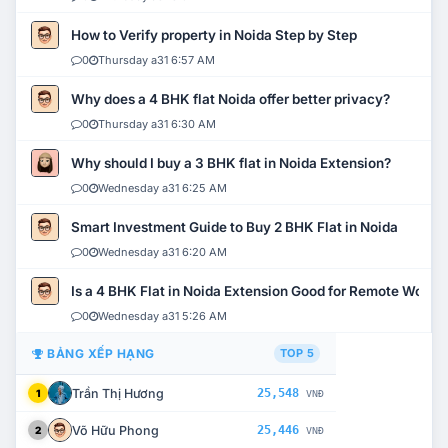
How to Verify property in Noida Step by Step
0
Thursday a31 6:57 AM
Why does a 4 BHK flat Noida offer better privacy?
0
Thursday a31 6:30 AM
Why should I buy a 3 BHK flat in Noida Extension?
0
Wednesday a31 6:25 AM
Smart Investment Guide to Buy 2 BHK Flat in Noida
0
Wednesday a31 6:20 AM
Is a 4 BHK Flat in Noida Extension Good for Remote Work?
0
Wednesday a31 5:26 AM
BẢNG XẾP HẠNG
TOP 5
Trần Thị Hương
25,548
1
VNĐ
Võ Hữu Phong
25,446
2
VNĐ