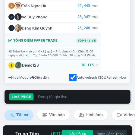
Trần Ngọc Hà
25,445
3
VNĐ
Võ Duy Phong
25,347
4
VNĐ
Đặng Kim Quỳnh
25,246
5
VNĐ
TỔNG ĐIỂM PAPER TRADE
TOP 5 · LIVE
Điểm live = số dư ví + ký quỹ + PnL chưa chốt · Chốt 12:00
ngày cuối tháng · Top 1 trên 20.000 đ nhận 30 ngày VIP Whale.
Demo123
10.115
1
đ
Hide Module
Diễn đàn
Auto-refresh (30s)
Refresh Now
Đang tải giá live...
LIVE PRICE
Tất cả
Văn bản
Hình ảnh
Video
Trung Tâm
(BTC
Biểu Đồ Xu
Danh Sách Theo