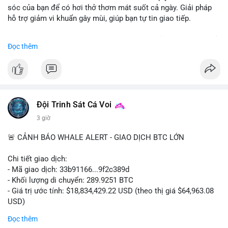
sóc của bạn để có hơi thở thơm mát suốt cả ngày. Giải pháp
hỗ trợ giảm vi khuẩn gây mùi, giúp bạn tự tin giao tiếp.
Bắt đầu ngay hôm nay với bước chăm sóc nhỏ nhưng hiệu quả
Đọc thêm
lớn cho nụ cười khỏe mạnh.
#dentabiome
#badbreathsolution
#hoithothommat
#chamsocrangmieng
#suckhoerangmieng
#nucuoitutin
Đội Trinh Sát Cá Voi
3 giờ
🚨 CẢNH BÁO WHALE ALERT - GIAO DỊCH BTC LỚN
Chi tiết giao dịch:
- Mã giao dịch: 33b91166...9f2c389d
- Khối lượng di chuyển: 289.9251 BTC
- Giá trị ước tính: $18,834,429.22 USD (theo thị giá $64,963.08
USD)
- Thời gian: 08:19:30 2026-08-08 UTC
Đọc thêm