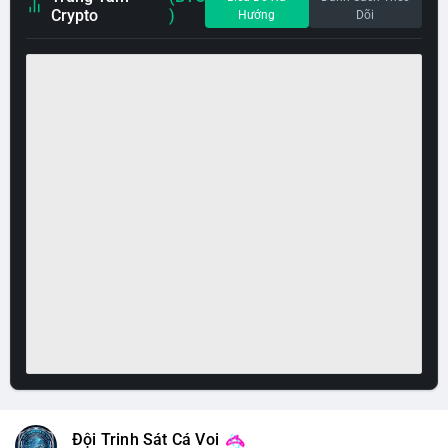
Crypto
)
Hướng
Dõi
Đội Trinh Sát Cá Voi