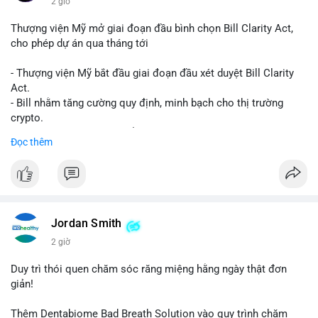
2 giờ
Thượng viện Mỹ mở giai đoạn đầu bình chọn Bill Clarity Act,
cho phép dự án qua tháng tới
- Thượng viện Mỹ bắt đầu giai đoạn đầu xét duyệt Bill Clarity
Act.
- Bill nhằm tăng cường quy định, minh bạch cho thị trường
crypto.
- Đạt 60 phiếu cần thiết để tiến tới tháng tới.
Đọc thêm
- Bill có thể ảnh hưởng pháp lý, hoạt động của các đồng tiền kỹ
thuật số.
#binancesquare
#cryptonews
#regulation
#ussenate
#clarityact
Jordan Smith
$btc $eth
2 giờ
#vlikevn
#titanbot
Duy trì thói quen chăm sóc răng miệng hằng ngày thật đơn
giản!
📰 Nguồn: CoinDesk
Thêm Dentabiome Bad Breath Solution vào quy trình chăm