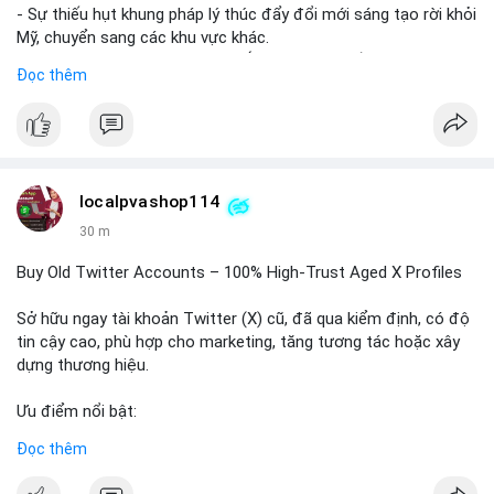
- Sự thiếu hụt khung pháp lý thúc đẩy đổi mới sáng tạo rời khỏi
Mỹ, chuyển sang các khu vực khác.
- Các trung tâm tài chính châu Á có cơ hội chiếm lĩnh thị
Đọc thêm
trường khi Mỹ còn đang lúng túng về luật pháp.
#binancesquare
#cryptonews
#regulation
#asia
#blockchain
$btc $eth
localpvashop114
#vlikevn
#titanbot
30 m
📰 Nguồn: Cointelegraph
Buy Old Twitter Accounts – 100% High-Trust Aged X Profiles
Sở hữu ngay tài khoản Twitter (X) cũ, đã qua kiểm định, có độ
tin cậy cao, phù hợp cho marketing, tăng tương tác hoặc xây
dựng thương hiệu.
Ưu điểm nổi bật:
- Tài khoản aged, có lịch sử hoạt động lâu năm
Đọc thêm
- Hồ sơ hoàn chỉnh, giảm nguy cơ bị khóa
- Hỗ trợ 24/7, phản hồi nhanh chóng