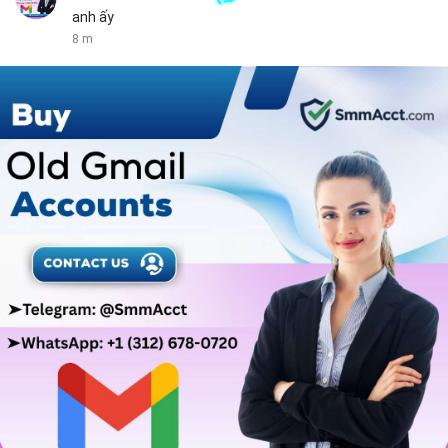
anh ấy
8 m