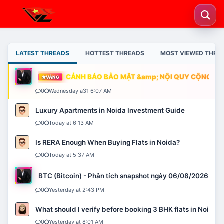
LATEST THREADS
HOTTEST THREADS
MOST VIEWED THRE
CẢNH BÁO BẢO MẬT &amp; NỘI QUY CỘNG ĐỒN
VÀNG
0
Wednesday a31 6:07 AM
Luxury Apartments in Noida Investment Guide
0
Today at 6:13 AM
Is RERA Enough When Buying Flats in Noida?
0
Today at 5:37 AM
BTC (Bitcoin) - Phân tích snapshot ngày 06/08/2026
0
Yesterday at 2:43 PM
What should I verify before booking 3 BHK flats in Noida?
0
Yesterday at 8:01 AM