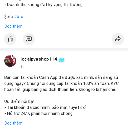
- Doanh thu không đạt kỳ vọng thị trường
$btc
#btc
Đọc thêm
#vlikevn
#titanbot
📰 Nguồn: Cointelegraph
localpvashop114
1 h
Bạn cần tài khoản Cash App đã được xác minh, sẵn sàng sử
dụng ngay? Chúng tôi cung cấp tài khoản 100% an toàn, KYC
hoàn tất, giúp bạn giao dịch thuận tiện, không lo bị hạn chế.
Ưu điểm nổi bật:
- Tài khoản đã xác minh, bảo mật tuyệt đối.
- Hỗ trợ 24/7, phản hồi nhanh chóng.
- Giao dịch minh bạch, đáng tin cậy.
Đọc thêm