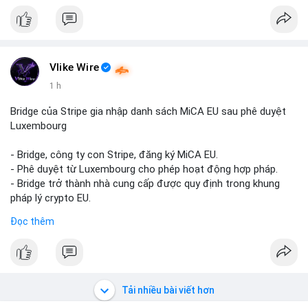
Liên hệ ngay để được tư vấn và sở hữu tài khoản ngay hôm
nay:
📞 WhatsApp: +1 660 215-8938
✈️ Telegram: @localpvashop
📧 Email: localpvashop@gmail.com
Vlike Wire
1 h
Bridge của Stripe gia nhập danh sách MiCA EU sau phê duyệt
Luxembourg
- Bridge, công ty con Stripe, đăng ký MiCA EU.
- Phê duyệt từ Luxembourg cho phép hoạt động hợp pháp.
- Bridge trở thành nhà cung cấp được quy định trong khung
pháp lý crypto EU.
- Tác động: tăng tính minh bạch, uy tín, mở rộng dịch vụ crypto.
Đọc thêm
#binancesquare
#cryptonews
#mica
#stripe
#bridge
#eu
#luxembourg
$btc $eth
Tải nhiều bài viết hơn