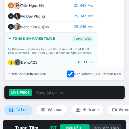
Trần Ngọc Hà
25,445
3
VNĐ
Võ Duy Phong
25,347
4
VNĐ
Đặng Kim Quỳnh
25,246
5
VNĐ
TỔNG ĐIỂM PAPER TRADE
TOP 5 · LIVE
Điểm live = số dư ví + ký quỹ + PnL chưa chốt · Chốt 12:00
ngày cuối tháng · Top 1 trên 20.000 đ nhận 30 ngày VIP Whale.
Demo123
10.115
1
đ
Hide Module
Diễn đàn
Auto-refresh (30s)
Refresh Now
Đang tải giá live...
LIVE PRICE
Tất cả
Văn bản
Hình ảnh
Vide
Trung Tâm
(BT
Biểu Đồ Xu
Danh Sách Theo