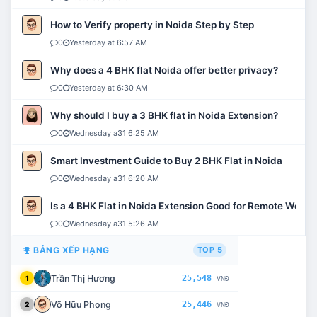
How to Verify property in Noida Step by Step
0
Yesterday at 6:57 AM
Why does a 4 BHK flat Noida offer better privacy?
0
Yesterday at 6:30 AM
Why should I buy a 3 BHK flat in Noida Extension?
0
Wednesday a31 6:25 AM
Smart Investment Guide to Buy 2 BHK Flat in Noida
0
Wednesday a31 6:20 AM
Is a 4 BHK Flat in Noida Extension Good for Remote Work?
0
Wednesday a31 5:26 AM
BẢNG XẾP HẠNG
TOP 5
Trần Thị Hương
25,548
1
VNĐ
Võ Hữu Phong
25,446
2
VNĐ