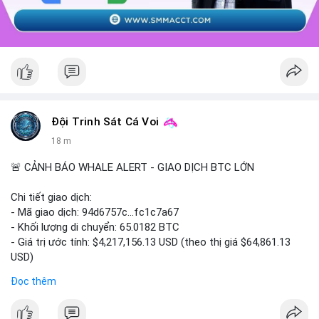
Đội Trinh Sát Cá Voi
18 m
🚨 CẢNH BÁO WHALE ALERT - GIAO DỊCH BTC LỚN
Chi tiết giao dịch:
- Mã giao dịch: 94d6757c...fc1c7a67
- Khối lượng di chuyển: 65.0182 BTC
- Giá trị ước tính: $4,217,156.13 USD (theo thị giá $64,861.13
USD)
- Thời gian: 10:19:40 2026-08-07 UTC
Đọc thêm
Nhận định phân tích: Giao dịch 65.0182 BTC trị giá hơn 4.2 triệu
USD được thực hiện trong phiên châu Á cho thấy dấu hiệu của