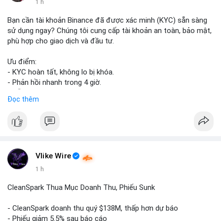
1 h
Bạn cần tài khoản Binance đã được xác minh (KYC) sẵn sàng
sử dụng ngay? Chúng tôi cung cấp tài khoản an toàn, bảo mật,
phù hợp cho giao dịch và đầu tư.
Ưu điểm:
- KYC hoàn tất, không lo bị khóa.
- Phản hồi nhanh trong 4 giờ.
- Hỗ trợ tận tình 24/7.
Đọc thêm
Liên hệ ngay để được tư vấn:
📞 WhatsApp: +1 660 215-8938
✈️ Telegram: @localpvashop
Vlike Wire
1 h
CleanSpark Thua Mục Doanh Thu, Phiếu Sunk
- CleanSpark doanh thu quý $138M, thấp hơn dự báo
- Phiếu giảm 5.5% sau báo cáo