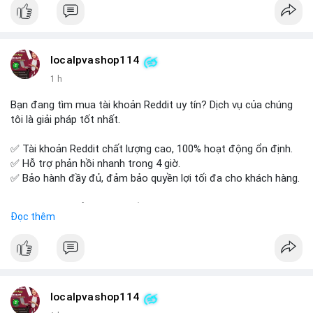
tế và lớp học trực tuyến linh hoạt.
Xây dựng nền tảng kiến thức AML vững chắc và tự tin bước
vào kỳ thi CAMS với sự chuẩn bị tốt nhất.
localpvashop114
Đăng ký ngay hôm nay để nâng cao năng lực và mở rộng cơ
1 h
hội nghề nghiệp trong lĩnh vực tài chính!
Bạn đang tìm mua tài khoản Reddit uy tín? Dịch vụ của chúng
tôi là giải pháp tốt nhất.
✅ Tài khoản Reddit chất lượng cao, 100% hoạt động ổn định.
✅ Hỗ trợ phản hồi nhanh trong 4 giờ.
✅ Bảo hành đầy đủ, đảm bảo quyền lợi tối đa cho khách hàng.
Liên hệ ngay để được tư vấn và đặt mua:
Đọc thêm
📞 WhatsApp: +1 660 215-8938
✈️ Telegram: @localpvashop
📧 Email: localpvashop@gmail.com
Mua tài khoản Reddit ngay hôm nay để phát triển chiến dịch
của bạn!
localpvashop114