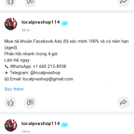
Liên hệ ngay để được tư vấn:
📞 WhatsApp: +1 660 215-8938
✈️ Telegram: @localpvashop
localpvashop114
📧 Email: localpvashop@gmail.com
30 m
Mua tài khoản Facebook Ads đã xác minh 100% và có niên hạn
(aged).
Phản hồi nhanh trong 4 giờ.
Liên hệ ngay:
📞 WhatsApp: +1 660 215-8938
✈️ Telegram: @localpvashop
📧 Email: localpvashop@gmail.com
Tài khoản chất lượng cao, sẵn sàng sử dụng cho chiến dịch
Đọc thêm
quảng cáo của bạn. Đặt mua hôm nay!
localpvashop114
34 m