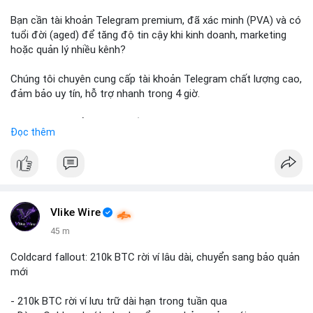
Bạn cần tài khoản Telegram premium, đã xác minh (PVA) và có
tuổi đời (aged) để tăng độ tin cậy khi kinh doanh, marketing
hoặc quản lý nhiều kênh?
Chúng tôi chuyên cung cấp tài khoản Telegram chất lượng cao,
đảm bảo uy tín, hỗ trợ nhanh trong 4 giờ.
Liên hệ ngay để được tư vấn và nhận ưu đãi:
Đọc thêm
📞 WhatsApp: +1 660 215-8938
✈️ Telegram: @localpvashop
📧 Email: localpvashop@gmail.com
Đặt mua ngay hôm nay để sở hữu tài khoản Telegram
premium, PVA, aged với giá tốt nhất!
Vlike Wire
45 m
Coldcard fallout: 210k BTC rời ví lâu dài, chuyển sang bảo quản
mới
- 210k BTC rời ví lưu trữ dài hạn trong tuần qua