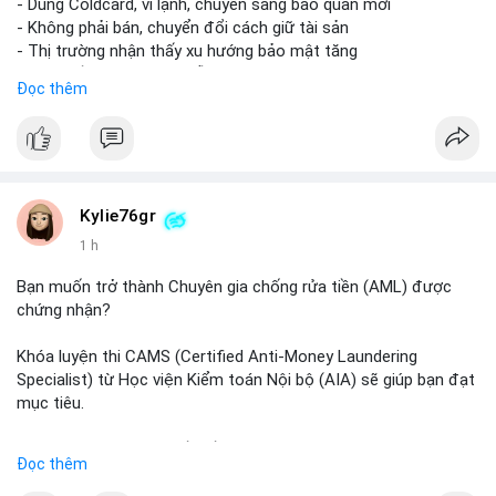
- Dùng Coldcard, ví lạnh, chuyển sang bảo quản mới
- Không phải bán, chuyển đổi cách giữ tài sản
- Thị trường nhận thấy xu hướng bảo mật tăng
- BTC tiếp tục giữ vị trí dẫn đầu
Đọc thêm
#binancesquare
#cryptonews
#btc
$btc
#vlikevn
#titanbot
Kylie76gr
1 h
📰 Nguồn: CoinDesk
Bạn muốn trở thành Chuyên gia chống rửa tiền (AML) được
chứng nhận?
Khóa luyện thi CAMS (Certified Anti-Money Laundering
Specialist) từ Học viện Kiểm toán Nội bộ (AIA) sẽ giúp bạn đạt
mục tiêu.
Chương trình được thiết kế bởi các chuyên gia hàng đầu, bao
Đọc thêm
gồm tài liệu toàn diện, câu hỏi thực hành, bài thi thử sát thực