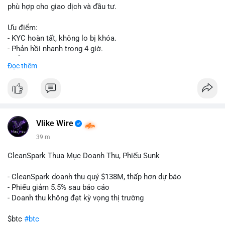
phù hợp cho giao dịch và đầu tư.
Ưu điểm:
- KYC hoàn tất, không lo bị khóa.
- Phản hồi nhanh trong 4 giờ.
- Hỗ trợ tận tình 24/7.
Đọc thêm
Liên hệ ngay để được tư vấn:
📞 WhatsApp: +1 660 215-8938
✈️ Telegram: @localpvashop
Vlike Wire
39 m
CleanSpark Thua Mục Doanh Thu, Phiếu Sunk
- CleanSpark doanh thu quý $138M, thấp hơn dự báo
- Phiếu giảm 5.5% sau báo cáo
- Doanh thu không đạt kỳ vọng thị trường
$btc
#btc