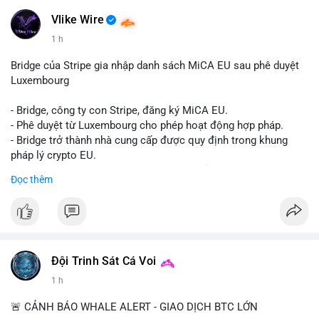
✈️ Telegram: @localpvashop
📧 Email: localpvashop@gmail.com
Vlike Wire
1 h
Bridge của Stripe gia nhập danh sách MiCA EU sau phê duyệt
Luxembourg
- Bridge, công ty con Stripe, đăng ký MiCA EU.
- Phê duyệt từ Luxembourg cho phép hoạt động hợp pháp.
- Bridge trở thành nhà cung cấp được quy định trong khung
pháp lý crypto EU.
- Tác động: tăng tính minh bạch, uy tín, mở rộng dịch vụ crypto.
Đọc thêm
#binancesquare
#cryptonews
#mica
#stripe
#bridge
#eu
#luxembourg
$btc $eth
Đội Trinh Sát Cá Voi
#vlikevn
#titanbot
1 h
📰 Nguồn: Cointelegraph
🚨 CẢNH BÁO WHALE ALERT - GIAO DỊCH BTC LỚN