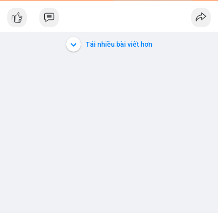
Nhà đầu tư nhỏ lẻ nên quan sát thêm các giao dịch tiếp theo
trong 24 giờ tới. Khối lượng 210 nghìn USD chưa đủ để xác
định xu hướng chính, nhưng phản ánh sự thận trọng của dòng
tiền lớn ở vùng giá hiện tại. Tránh hành động theo cảm tính,
Tải nhiều bài viết hơn
hãy chờ xác nhận rõ ràng hơn từ các khối lượng chuyển động
kế tiếp.
#3_2439btc
#210kusd
#mempoolbtc
#dichuyenvi
#phantichonchain