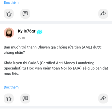
Đọc thêm
#binancesquare
#cryptonews
#btc
$btc
#vlikevn
#titanbot
Kylie76gr
27 m
📰 Nguồn: CoinDesk
Bạn muốn trở thành Chuyên gia chống rửa tiền (AML) được
chứng nhận?
Khóa luyện thi CAMS (Certified Anti-Money Laundering
Specialist) từ Học viện Kiểm toán Nội bộ (AIA) sẽ giúp bạn đạt
mục tiêu.
Chương trình được thiết kế bởi các chuyên gia hàng đầu, bao
Đọc thêm
gồm tài liệu toàn diện, câu hỏi thực hành, bài thi thử sát thực
tế và lớp học trực tuyến linh hoạt.
Xây dựng nền tảng kiến thức AML vững chắc và tự tin bước
vào kỳ thi CAMS với sự chuẩn bị tốt nhất.