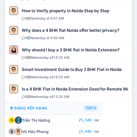
How to Verify property in Noida Step by Step
0
Yesterday at 6:57 AM
Why does a 4 BHK flat Noida offer better privacy?
0
Yesterday at 6:30 AM
Why should I buy a 3 BHK flat in Noida Extension?
0
Wednesday a31 6:25 AM
Smart Investment Guide to Buy 2 BHK Flat in Noida
0
Wednesday a31 6:20 AM
Is a 4 BHK Flat in Noida Extension Good for Remote Work?
0
Wednesday a31 5:26 AM
BẢNG XẾP HẠNG
TOP 5
Trần Thị Hương
25,548
1
VNĐ
Võ Hữu Phong
25,446
2
VNĐ