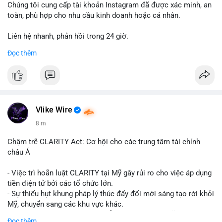
Chúng tôi cung cấp tài khoản Instagram đã được xác minh, an
toàn, phù hợp cho nhu cầu kinh doanh hoặc cá nhân.
Liên hệ nhanh, phản hồi trong 24 giờ.
Đọc thêm
📞 WhatsApp: +1 660 215-8938
✈️ Telegram: @localpvashop
Vlike Wire
8 m
Chậm trễ CLARITY Act: Cơ hội cho các trung tâm tài chính
châu Á
- Việc trì hoãn luật CLARITY tại Mỹ gây rủi ro cho việc áp dụng
tiền điện tử bởi các tổ chức lớn.
- Sự thiếu hụt khung pháp lý thúc đẩy đổi mới sáng tạo rời khỏi
Mỹ, chuyển sang các khu vực khác.
- Các trung tâm tài chính châu Á có cơ hội chiếm lĩnh thị
Đọc thêm