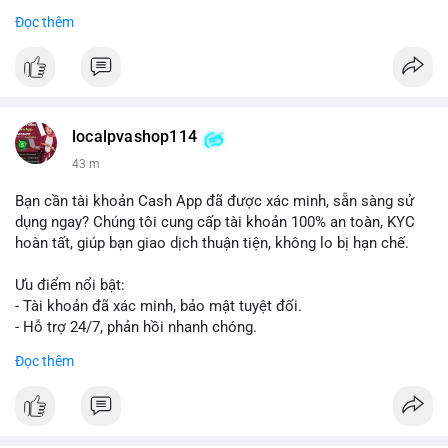
Đọc thêm
#vlikevn
#titanbot
📰 Nguồn: Cointelegraph
localpvashop114
43 m
Bạn cần tài khoản Cash App đã được xác minh, sẵn sàng sử
dụng ngay? Chúng tôi cung cấp tài khoản 100% an toàn, KYC
hoàn tất, giúp bạn giao dịch thuận tiện, không lo bị hạn chế.
Ưu điểm nổi bật:
- Tài khoản đã xác minh, bảo mật tuyệt đối.
- Hỗ trợ 24/7, phản hồi nhanh chóng.
- Giao dịch minh bạch, đáng tin cậy.
Đọc thêm
Liên hệ ngay để được tư vấn và sở hữu tài khoản ngay hôm
nay:
📞 WhatsApp: +1 660 215-8938