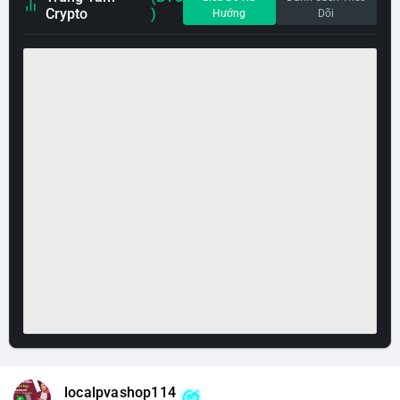
Crypto
)
Hướng
Dõi
localpvashop114