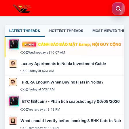
LATEST THREADS
HOTTEST THREADS
MOST VIEWED THRE
CẢNH BÁO BẢO MẬT &amp; NỘI QUY CỘNG ĐỒNG
VÀNG
0
Wednesday a31 6:07 AM
Luxury Apartments in Noida Investment Guide
0
Today at 6:13 AM
Is RERA Enough When Buying Flats in Noida?
0
Today at 5:37 AM
BTC (Bitcoin) - Phân tích snapshot ngày 06/08/2026
0
Yesterday at 2:43 PM
What should I verify before booking 3 BHK flats in Noida?
0
Yesterday at 8:01 AM