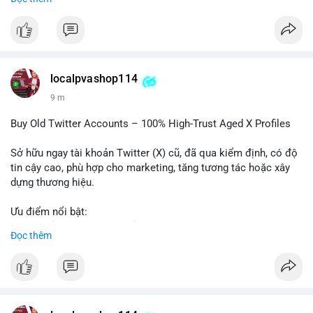
trường khi Mỹ còn đang lúng túng về luật pháp.
#binancesquare
#cryptonews
#regulation
#asia
#blockchain
$btc $eth
localpvashop114
#vlikevn
#titanbot
9 m
📰 Nguồn: Cointelegraph
Buy Old Twitter Accounts – 100% High-Trust Aged X Profiles
Sở hữu ngay tài khoản Twitter (X) cũ, đã qua kiểm định, có độ
tin cậy cao, phù hợp cho marketing, tăng tương tác hoặc xây
dựng thương hiệu.
Ưu điểm nổi bật:
- Tài khoản aged, có lịch sử hoạt động lâu năm
Đọc thêm
- Hồ sơ hoàn chỉnh, giảm nguy cơ bị khóa
- Hỗ trợ 24/7, phản hồi nhanh chóng
Liên hệ ngay để được tư vấn:
📞 WhatsApp: +1 660 215-8938