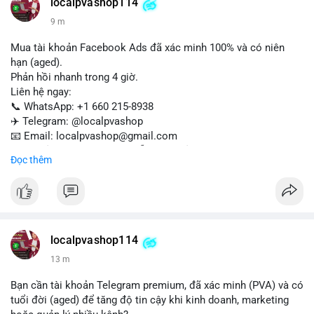
✈️ Telegram: @localpvashop
localpvashop114
📧 Email: localpvashop@gmail.com
9 m
Mua tài khoản Facebook Ads đã xác minh 100% và có niên
hạn (aged).
Phản hồi nhanh trong 4 giờ.
Liên hệ ngay:
📞 WhatsApp: +1 660 215-8938
✈️ Telegram: @localpvashop
📧 Email: localpvashop@gmail.com
Tài khoản chất lượng cao, sẵn sàng sử dụng cho chiến dịch
Đọc thêm
quảng cáo của bạn. Đặt mua hôm nay!
localpvashop114
13 m
Bạn cần tài khoản Telegram premium, đã xác minh (PVA) và có
tuổi đời (aged) để tăng độ tin cậy khi kinh doanh, marketing