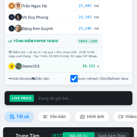
Trần Ngọc Hà
25,445
3
VNĐ
Võ Duy Phong
25,347
4
VNĐ
Đặng Kim Quỳnh
25,246
5
VNĐ
TỔNG ĐIỂM PAPER TRADE
TOP 5 · LIVE
Điểm live = số dư ví + ký quỹ + PnL chưa chốt · Chốt 12:00
ngày cuối tháng · Top 1 trên 20.000 đ nhận 30 ngày VIP Whale.
Demo123
10.115
1
đ
Hide Module
Diễn đàn
Auto-refresh (30s)
Refresh Now
Đang tải giá live...
LIVE PRICE
Tất cả
Văn bản
Hình ảnh
Video
Trung Tâm
(BTC
Biểu Đồ Xu
Danh Sách Theo