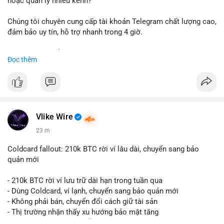
hoặc quản lý nhiều kênh?
Chúng tôi chuyên cung cấp tài khoản Telegram chất lượng cao,
đảm bảo uy tín, hỗ trợ nhanh trong 4 giờ.
Liên hệ ngay để được tư vấn và nhận ưu đãi:
Đọc thêm
📞 WhatsApp: +1 660 215-8938
✈️ Telegram: @localpvashop
📧 Email: localpvashop@gmail.com
Đặt mua ngay hôm nay để sở hữu tài khoản Telegram
premium, PVA, aged với giá tốt nhất!
Vlike Wire
23 m
Coldcard fallout: 210k BTC rời ví lâu dài, chuyển sang bảo
quản mới
- 210k BTC rời ví lưu trữ dài hạn trong tuần qua
- Dùng Coldcard, ví lạnh, chuyển sang bảo quản mới
- Không phải bán, chuyển đổi cách giữ tài sản
- Thị trường nhận thấy xu hướng bảo mật tăng
- BTC tiếp tục giữ vị trí dẫn đầu