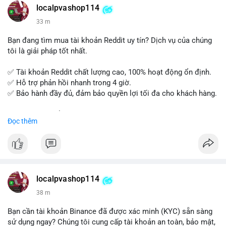
localpvashop114
Đăng ký ngay hôm nay để nâng cao năng lực và mở rộng cơ
33 m
hội nghề nghiệp trong lĩnh vực tài chính!
Bạn đang tìm mua tài khoản Reddit uy tín? Dịch vụ của chúng
tôi là giải pháp tốt nhất.
✅ Tài khoản Reddit chất lượng cao, 100% hoạt động ổn định.
✅ Hỗ trợ phản hồi nhanh trong 4 giờ.
✅ Bảo hành đầy đủ, đảm bảo quyền lợi tối đa cho khách hàng.
Liên hệ ngay để được tư vấn và đặt mua:
Đọc thêm
📞 WhatsApp: +1 660 215-8938
✈️ Telegram: @localpvashop
📧 Email: localpvashop@gmail.com
Mua tài khoản Reddit ngay hôm nay để phát triển chiến dịch
của bạn!
localpvashop114
38 m
Bạn cần tài khoản Binance đã được xác minh (KYC) sẵn sàng
sử dụng ngay? Chúng tôi cung cấp tài khoản an toàn, bảo mật,