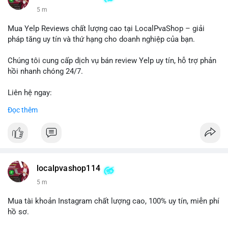
5 m
Mua Yelp Reviews chất lượng cao tại LocalPvaShop – giải
pháp tăng uy tín và thứ hạng cho doanh nghiệp của bạn.
Chúng tôi cung cấp dịch vụ bán review Yelp uy tín, hỗ trợ phản
hồi nhanh chóng 24/7.
Liên hệ ngay:
📞 WhatsApp: +1 660 215-8938
Đọc thêm
✈️ Telegram: @localpvashop
LocalPvaShop – Đối tác đáng tin cậy giúp thương hiệu của bạn
nổi bật trên nền tảng Yelp.
localpvashop114
5 m
Mua tài khoản Instagram chất lượng cao, 100% uy tín, miễn phí
hồ sơ.