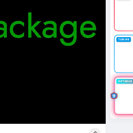
TON #9
OPTIMUS 