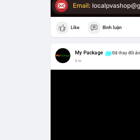
Like
Bình luận
My Package
Đã thay đổi ản
9 m