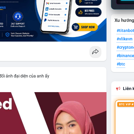
Xu hướn
#titanbo
#vlikevn
#crypto
#binanc
#btc
đổi ảnh đại diện của anh ấy
Liên k
BTC VIP #