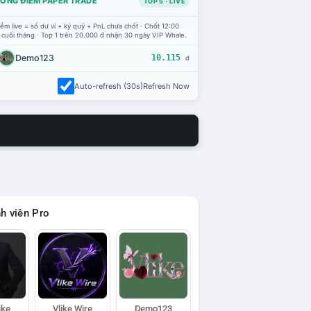
ỔNG ĐIỂM PAPER TRADE
TOP 5 · LIVE
ểm live = số dư ví + ký quỹ + PnL chưa chốt · Chốt 12:00
 cuối tháng · Top 1 trên 20.000 đ nhận 30 ngày VIP Whale.
Demo123
10.115
đ
Auto-refresh (30s)
Refresh Now
h viên Pro
ike
Vlike Wire
Demo123