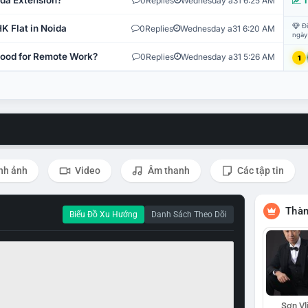
ida Extension?
0
Replies
Wednesday a31 6:25 AM
T
Đi
K Flat in Noida
0
Replies
Wednesday a31 6:20 AM
ngày
 Good for Remote Work?
0
Replies
Wednesday a31 5:26 AM
1
nh ảnh
Video
Âm thanh
Các tập tin
Thàn
Biểu Đồ Xu Hướng
Danh Sách Theo Dõi
Sơn Vl