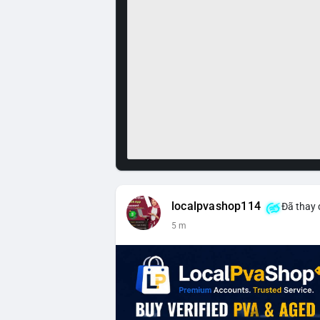
localpvashop114
Đã thay 
5 m