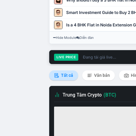
Why should I buy a 3 BHK flat in No
Smart Investment Guide to Buy 2 BH
Is a 4 BHK Flat in Noida Extension
Hide Module
Diễn đàn
Đang tải giá live...
LIVE PRICE
Tất cả
Văn bản
Hì
Trung Tâm Crypto
(BTC)