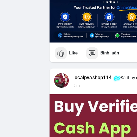
Like
Bình luận
localpvashop114
Đã thay 
5 m