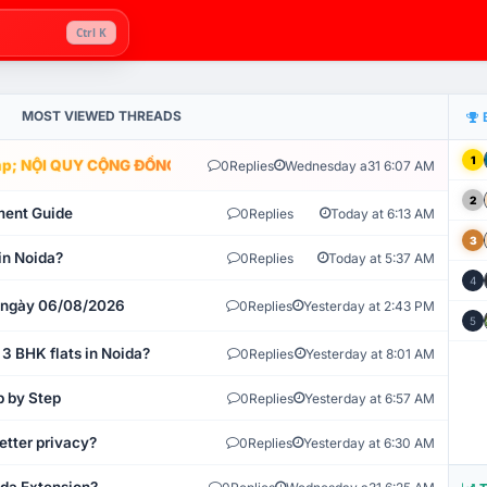
Ctrl K
MOST VIEWED THREADS
1
; NỘI QUY CỘNG ĐỒNG VLIKE.VN: HỆ THỐNG GIÁM SÁT TỰ ĐỘNG V
0
Replies
Wednesday a31 6:07 AM
2
ment Guide
0
Replies
Today at 6:13 AM
3
in Noida?
0
Replies
Today at 5:37 AM
4
t ngày 06/08/2026
0
Replies
Yesterday at 2:43 PM
5
 3 BHK flats in Noida?
0
Replies
Yesterday at 8:01 AM
p by Step
0
Replies
Yesterday at 6:57 AM
etter privacy?
0
Replies
Yesterday at 6:30 AM