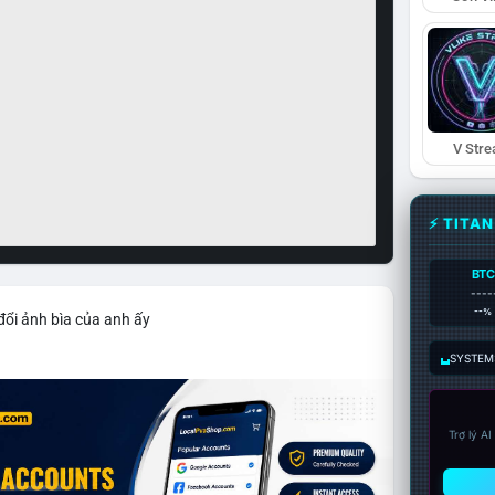
V Str
⚡ TITA
BTC
----
--%
đổi ảnh bìa của anh ấy
SYSTEM:
Trợ lý A