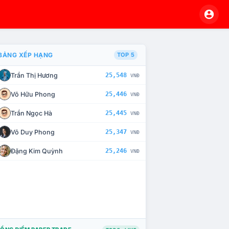
BẢNG XẾP HẠNG
TOP 5
Trần Thị Hương
25,548
VNĐ
À CHẾ TÀI XỬ LÝ VI PHẠM
Võ Hữu Phong
25,446
VNĐ
Trần Ngọc Hà
25,445
VNĐ
Võ Duy Phong
25,347
VNĐ
Đặng Kim Quỳnh
25,246
VNĐ