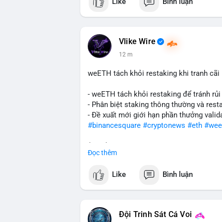
Like
Bình luận
Vlike Wire
12 m
weETH tách khỏi restaking khi tranh cãi
- weETH tách khỏi restaking để tránh rủi
- Phân biệt staking thông thường và resta
- Đề xuất mới giới hạn phần thưởng valid
#binancesquare
#cryptonews
#eth
#wee
$btc $eth
Đọc thêm
#vlikevn
#titanbot
Like
Bình luận
📰 Nguồn: CoinDesk
Đội Trinh Sát Cá Voi