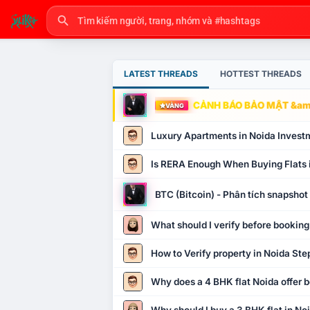
LATEST THREADS
HOTTEST THREADS
CẢNH BÁO BẢO MẬT &amp
VÀNG
Luxury Apartments in Noida Invest
Is RERA Enough When Buying Flats 
BTC (Bitcoin) - Phân tích snapsho
What should I verify before booking
How to Verify property in Noida Ste
Why does a 4 BHK flat Noida offer b