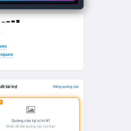
g ▁ ▂ ▃ ▄
t
news
esquare
ết tài trợ
Đăng quảng cáo
1
Quảng cáo tại vị trí #1
Nhấn để đặt quảng cáo của bạn