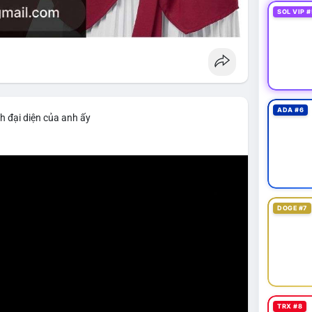
SOL VIP #
ADA #6
h đại diện của anh ấy
DOGE #7
TRX #8