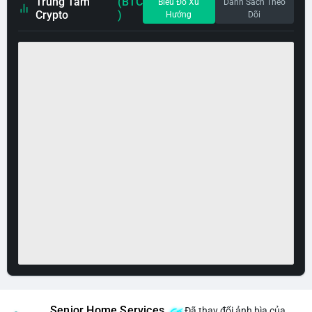
Trung Tâm
(BTC
Biểu Đồ Xu
Danh Sách Theo
Crypto
)
Hướng
Dõi
Senior Home Services
Đã thay đổi ảnh bìa của