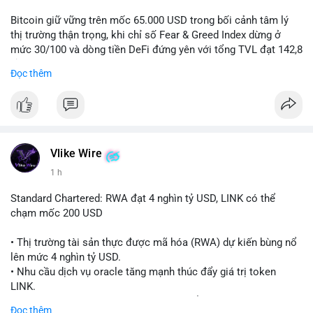
📊 Nguồn: Radar Tâm Lý Thị Trường
Bitcoin giữ vững trên mốc 65.000 USD trong bối cảnh tâm lý
thị trường thận trọng, khi chỉ số Fear & Greed Index dừng ở
mức 30/100 và dòng tiền DeFi đứng yên với tổng TVL đạt 142,8
tỷ USD.
Đọc thêm
- Thị trường & Giá cả: BTC giao dịch quanh vùng 65.200 USD,
tăng gần 3% khi Iran-Oman hứa mở lại eo Hormuz, giảm lo ngại
địa chính trị. Hoạt động cá voi diễn ra sôi động với lệnh
chuyển 458 BTC trị giá gần 30 triệu USD cùng nhiều giao dịch
lớn khác. Đáng chú ý, thanh lý Short chiếm tới 81,7% tổng 35,7
Vlike Wire
triệu USD thanh lý trong 24h, cho thấy phe bán đang yếu thế.
1 h
- DeFi & Công nghệ: Standard Chartered dự báo thị trường RWA
Standard Chartered: RWA đạt 4 nghìn tỷ USD, LINK có thể
sẽ bùng nổ lên 4 nghìn tỷ USD, kéo theo giá trị token LINK có
chạm mốc 200 USD
thể tăng 25 lần, chạm mốc 200 USD vào năm 2030. Mastercard
hoàn tất thương vụ mua lại startup stablecoin BVNK trị giá 1,8
• Thị trường tài sản thực được mã hóa (RWA) dự kiến bùng nổ
tỷ USD, đánh dấu bước tiến lớn trong thanh toán số.
lên mức 4 nghìn tỷ USD.
• Nhu cầu dịch vụ oracle tăng mạnh thúc đẩy giá trị token
- Quy định & Pháp lý: FCA Anh đang xây dựng khung pháp lý
LINK.
cho vàng mã hóa, trong khi CLARITY Act tại Mỹ được cựu Bộ
• Standard Chartered dự báo LINK có thể tăng 25 lần, đạt 200
Đọc thêm