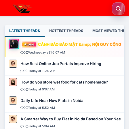
LATEST THREADS
HOTTEST THREADS
MOST VIEWED THRE
CẢNH BÁO BẢO MẬT &amp; NỘI QUY CỘNG ĐỒNG
VÀNG
0
Wednesday a31 6:07 AM
How Best Online Job Portals Improve Hiring
0
Today at 11:39 AM
How do you store wet food for cats homemade?
0
Today at 9:07 AM
Daily Life Near New Flats in Noida
0
Today at 5:52 AM
A Smarter Way to Buy Flat in Noida Based on Your Needs
0
Today at 5:04 AM