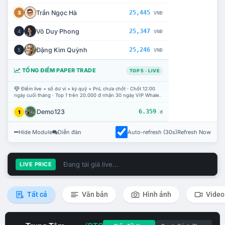
Trần Ngọc Hà
25,445
3
VNĐ
Võ Duy Phong
25,347
4
VNĐ
Đặng Kim Quỳnh
25,246
5
VNĐ
TỔNG ĐIỂM PAPER TRADE
TOP 5 · LIVE
Điểm live = số dư ví + ký quỹ + PnL chưa chốt · Chốt 12:00
ngày cuối tháng · Top 1 trên 20.000 đ nhận 30 ngày VIP Whale.
Demo123
6.359
1
đ
Hide Module
Diễn đàn
Auto-refresh (30s)
Refresh Now
Đang tải giá live...
LIVE PRICE
Tất cả
Văn bản
Hình ảnh
Video