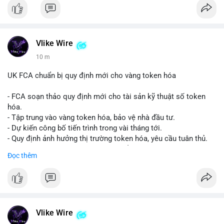
Vlike Wire
10 m
UK FCA chuẩn bị quy định mới cho vàng token hóa
- FCA soạn thảo quy định mới cho tài sản kỹ thuật số token
hóa.
- Tập trung vào vàng token hóa, bảo vệ nhà đầu tư.
- Dự kiến công bố tiến trình trong vài tháng tới.
- Quy định ảnh hưởng thị trường token hóa, yêu cầu tuân thủ.
- Nhà đầu tư, doanh nghiệp cần chuẩn bị.
Đọc thêm
#binancesquare
#cryptonews
#tokenizedgold
#fca
#ukregulation
$btc $eth
#vlikevn
#titanbot
Vlike Wire