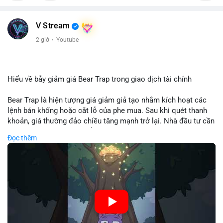
V Stream
2 giờ
·
Youtube
Hiểu về bẫy giảm giá Bear Trap trong giao dịch tài chính
Bear Trap là hiện tượng giá giảm giả tạo nhằm kích hoạt các
lệnh bán khống hoặc cắt lỗ của phe mua. Sau khi quét thanh
khoản, giá thường đảo chiều tăng mạnh trở lại. Nhà đầu tư cần
nhận diện mô hình này để tránh bị thao túng tâm lý và tối ưu
Đọc thêm
hóa điểm vào lệnh.
🎥 Xem video trực tiếp tại:
Nguồn: Cú Thông Thái