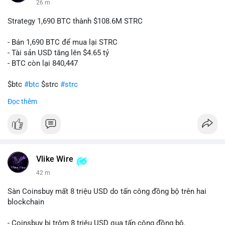
26 m
📰 Nguồn: CoinDesk
Strategy 1,690 BTC thành $108.6M STRC
- Bán 1,690 BTC để mua lại STRC
- Tài sản USD tăng lên $4.65 tỷ
- BTC còn lại 840,447
$btc
#btc
$strc
#strc
Đọc thêm
#vlikevn
#titanbot
📰 Nguồn: Cointelegraph
Vlike Wire
42 m
Sàn Coinsbuy mất 8 triệu USD do tấn công đồng bộ trên hai
blockchain
- Coinsbuy bị trộm 8 triệu USD qua tấn công đồng bộ.