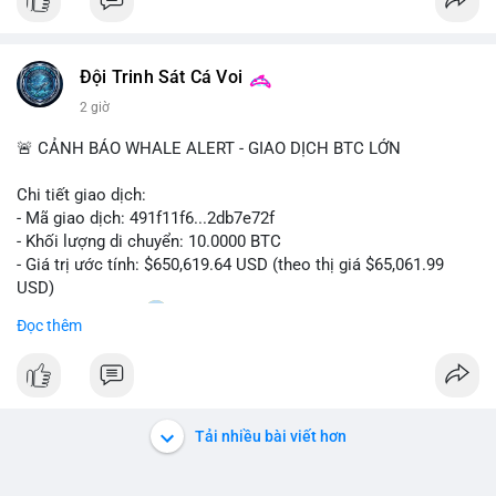
#bitcoin
#btc
#cryptonews
#binancesquare
#cpi
$btc
Đội Trinh Sát Cá Voi
#vlikevn
#titanbot
2 giờ
📰 Nguồn: Cointelegraph
🚨 CẢNH BÁO WHALE ALERT - GIAO DỊCH BTC LỚN
Chi tiết giao dịch:
- Mã giao dịch: 491f11f6...2db7e72f
- Khối lượng di chuyển: 10.0000 BTC
- Giá trị ước tính: $650,619.64 USD (theo thị giá $65,061.99
USD)
- Thời gian: 11:20
2 2026-08-10 UTC
Đọc thêm
Nhận định phân tích hành vi của Cá voi dựa trên giao dịch này:
Giao dịch 10 BTC trị giá hơn 650 nghìn USD được thực hiện
trong khung giờ thanh khoản thấp, cho thấy chủ ví có thể đang
tái cơ cấu danh mục hoặc chuẩn bị thanh khoản cho các lệnh
Tải nhiều bài viết hơn
lớn. Mức khối lượng này không quá lớn để gây áp lực bán trực
tiếp, nhưng nếu dòng tiền tiếp tục đổ về các sàn tập trung