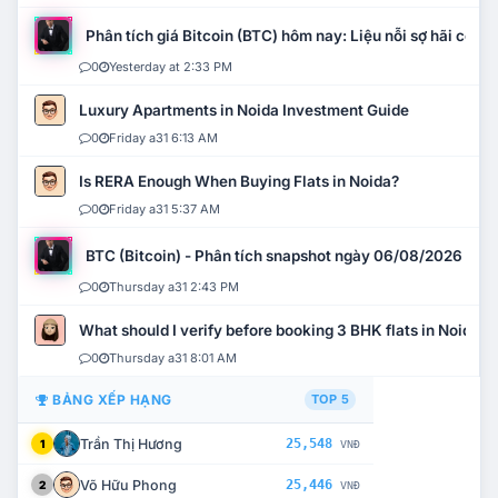
Phân tích giá Bitcoin (BTC) hôm nay: Liệu nỗi sợ hãi có mở 
0
Yesterday at 2:33 PM
Luxury Apartments in Noida Investment Guide
0
Friday a31 6:13 AM
Is RERA Enough When Buying Flats in Noida?
0
Friday a31 5:37 AM
BTC (Bitcoin) - Phân tích snapshot ngày 06/08/2026
0
Thursday a31 2:43 PM
What should I verify before booking 3 BHK flats in Noida?
0
Thursday a31 8:01 AM
BẢNG XẾP HẠNG
TOP 5
Trần Thị Hương
25,548
1
VNĐ
Võ Hữu Phong
25,446
2
VNĐ