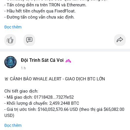
- Tấn công diễn ra trên TRON và Ethereum.
- Hầu hết tiền chuyển qua FixedFloat.
- Đường tấn công vẫn chưa xác định.
Đọc thêm
#binancesquare
#cryptonews
#coinsbuy
#trx
#eth
$trx $eth
#vlikevn
#titanbot
Đội Trinh Sát Cá Voi
📰 Nguồn: CoinDesk
1 h
🚨 CẢNH BÁO WHALE ALERT - GIAO DỊCH BTC LỚN
Chi tiết giao dịch:
- Mã giao dịch: 01718428...7327fe52
- Khối lượng di chuyển: 2,459.2448 BTC
- Giá trị ước tính: $160,052,570.66 USD (theo thị giá $65,082.00
USD)
- Thời gian: 12:19:48 2026-08-10 UTC
Đọc thêm