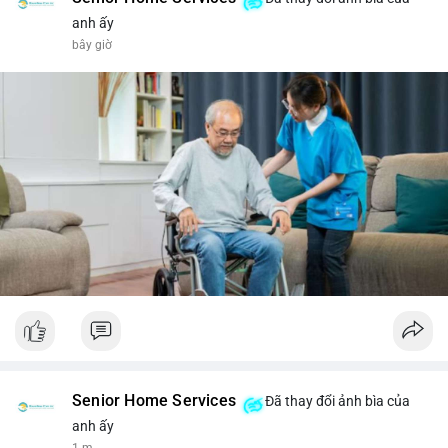
anh ấy
bây giờ
Senior Home Services
Đã thay đổi ảnh bìa của
anh ấy
1 m