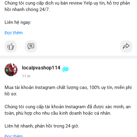
được theo dõi chặt chẽ trong 24-48 giờ tới vì có thể kéo theo
Chúng tôi cung cấp dịch vụ bán review Yelp uy tín, hỗ trợ phản
biến động giá cục bộ.
hồi nhanh chóng 24/7.
Lời khuyên: Nhà đầu tư nhỏ lẻ nên quan sát phản ứng giá tại
Liên hệ ngay:
vùng 64,500 - 65,200 USD. Tránh vào lệnh ngay lập tức, chờ xác
📞 WhatsApp: +1 660 215-8938
Đọc thêm
nhận dòng tiền tiếp theo từ địa chỉ nhận để đánh giá xu hướng
✈️ Telegram: @localpvashop
rõ ràng hơn.
LocalPvaShop – Đối tác đáng tin cậy giúp thương hiệu của bạn
#65dot0182btc
#chotloinganhan
#vinongsangiaodich
nổi bật trên nền tảng Yelp.
#biendonggiacucbo
#quansatdongtien
localpvashop114
11 m
Mua tài khoản Instagram chất lượng cao, 100% uy tín, miễn phí
hồ sơ.
Chúng tôi cung cấp tài khoản Instagram đã được xác minh, an
toàn, phù hợp cho nhu cầu kinh doanh hoặc cá nhân.
Liên hệ nhanh, phản hồi trong 24 giờ.
Đọc thêm