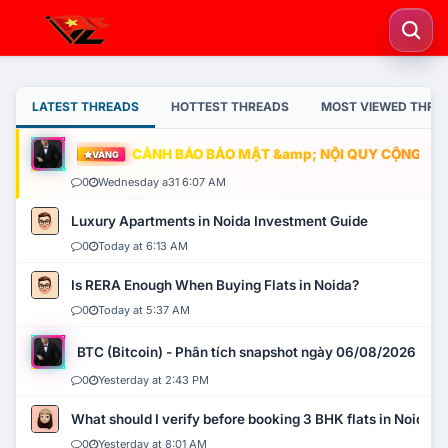
LATEST THREADS
HOTTEST THREADS
MOST VIEWED THRE
CẢNH BÁO BẢO MẬT &amp; NỘI QUY CỘNG ĐỒNG
VÀNG
0
Wednesday a31 6:07 AM
Luxury Apartments in Noida Investment Guide
0
Today at 6:13 AM
Is RERA Enough When Buying Flats in Noida?
0
Today at 5:37 AM
BTC (Bitcoin) - Phân tích snapshot ngày 06/08/2026
0
Yesterday at 2:43 PM
What should I verify before booking 3 BHK flats in Noida?
0
Yesterday at 8:01 AM