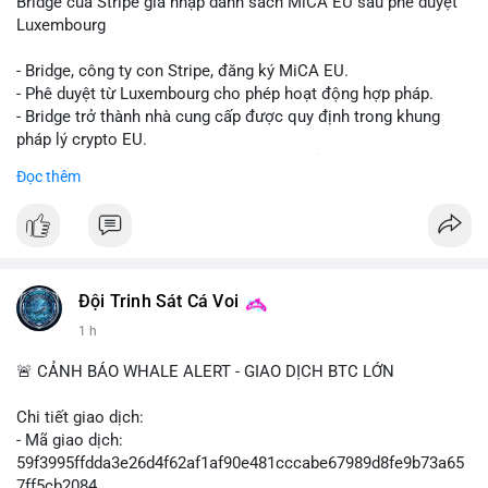
Bridge của Stripe gia nhập danh sách MiCA EU sau phê duyệt
Luxembourg
- Bridge, công ty con Stripe, đăng ký MiCA EU.
- Phê duyệt từ Luxembourg cho phép hoạt động hợp pháp.
- Bridge trở thành nhà cung cấp được quy định trong khung
pháp lý crypto EU.
- Tác động: tăng tính minh bạch, uy tín, mở rộng dịch vụ crypto.
Đọc thêm
#binancesquare
#cryptonews
#mica
#stripe
#bridge
#eu
#luxembourg
$btc $eth
Đội Trinh Sát Cá Voi
#vlikevn
#titanbot
1 h
📰 Nguồn: Cointelegraph
🚨 CẢNH BÁO WHALE ALERT - GIAO DỊCH BTC LỚN
Chi tiết giao dịch:
- Mã giao dịch:
59f3995ffdda3e26d4f62af1af90e481cccabe67989d8fe9b73a65
7ff5cb2084