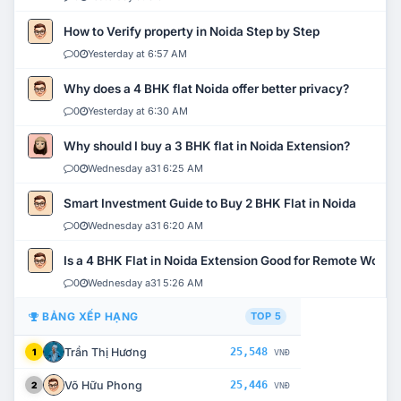
How to Verify property in Noida Step by Step
0
Yesterday at 6:57 AM
Why does a 4 BHK flat Noida offer better privacy?
0
Yesterday at 6:30 AM
Why should I buy a 3 BHK flat in Noida Extension?
0
Wednesday a31 6:25 AM
Smart Investment Guide to Buy 2 BHK Flat in Noida
0
Wednesday a31 6:20 AM
Is a 4 BHK Flat in Noida Extension Good for Remote Work?
0
Wednesday a31 5:26 AM
BẢNG XẾP HẠNG
TOP 5
Trần Thị Hương
25,548
1
VNĐ
Võ Hữu Phong
25,446
2
VNĐ