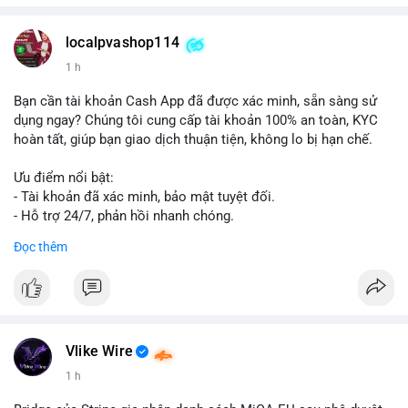
localpvashop114
1 h
Bạn cần tài khoản Cash App đã được xác minh, sẵn sàng sử
dụng ngay? Chúng tôi cung cấp tài khoản 100% an toàn, KYC
hoàn tất, giúp bạn giao dịch thuận tiện, không lo bị hạn chế.
Ưu điểm nổi bật:
- Tài khoản đã xác minh, bảo mật tuyệt đối.
- Hỗ trợ 24/7, phản hồi nhanh chóng.
- Giao dịch minh bạch, đáng tin cậy.
Đọc thêm
Liên hệ ngay để được tư vấn và sở hữu tài khoản ngay hôm
nay:
📞 WhatsApp: +1 660 215-8938
✈️ Telegram: @localpvashop
📧 Email: localpvashop@gmail.com
Vlike Wire
1 h