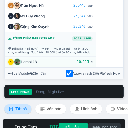
Trần Ngọc Hà
25,445
3
VNĐ
Võ Duy Phong
25,347
4
VNĐ
Đặng Kim Quỳnh
25,246
5
VNĐ
TỔNG ĐIỂM PAPER TRADE
TOP 5 · LIVE
Điểm live = số dư ví + ký quỹ + PnL chưa chốt · Chốt 12:00
ngày cuối tháng · Top 1 trên 20.000 đ nhận 30 ngày VIP Whale.
Demo123
10.115
1
đ
Hide Module
Diễn đàn
Auto-refresh (30s)
Refresh Now
Đang tải giá live...
LIVE PRICE
Tất cả
Văn bản
Hình ảnh
Video
Trung Tâm
(BTC
Biểu Đồ Xu
Danh Sách Theo