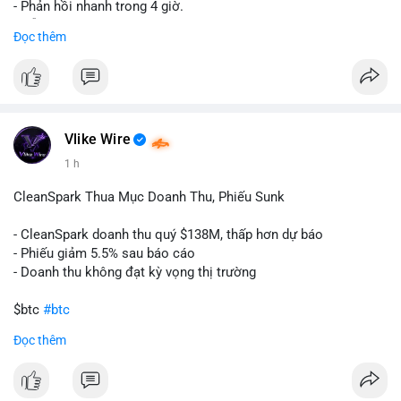
- Phản hồi nhanh trong 4 giờ.
- Hỗ trợ tận tình 24/7.
Đọc thêm
Liên hệ ngay để được tư vấn:
📞 WhatsApp: +1 660 215-8938
✈️ Telegram: @localpvashop
Vlike Wire
1 h
CleanSpark Thua Mục Doanh Thu, Phiếu Sunk
- CleanSpark doanh thu quý $138M, thấp hơn dự báo
- Phiếu giảm 5.5% sau báo cáo
- Doanh thu không đạt kỳ vọng thị trường
$btc
#btc
Đọc thêm
#vlikevn
#titanbot
📰 Nguồn: Cointelegraph