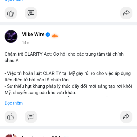
📞 WhatsApp: +1 660 215-8938
✈️ Telegram: @localpvashop
Vlike Wire
14 m
Chậm trễ CLARITY Act: Cơ hội cho các trung tâm tài chính
châu Á
- Việc trì hoãn luật CLARITY tại Mỹ gây rủi ro cho việc áp dụng
tiền điện tử bởi các tổ chức lớn.
- Sự thiếu hụt khung pháp lý thúc đẩy đổi mới sáng tạo rời khỏi
Mỹ, chuyển sang các khu vực khác.
- Các trung tâm tài chính châu Á có cơ hội chiếm lĩnh thị
Đọc thêm
trường khi Mỹ còn đang lúng túng về luật pháp.
#binancesquare
#cryptonews
#regulation
#asia
#blockchain
$btc $eth