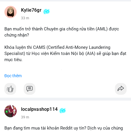
#vlikevn
#titanbot
Kylie76gr
33 m
📰 Nguồn: CoinDesk
Bạn muốn trở thành Chuyên gia chống rửa tiền (AML) được
chứng nhận?
Khóa luyện thi CAMS (Certified Anti-Money Laundering
Specialist) từ Học viện Kiểm toán Nội bộ (AIA) sẽ giúp bạn đạt
mục tiêu.
Chương trình được thiết kế bởi các chuyên gia hàng đầu, bao
Đọc thêm
gồm tài liệu toàn diện, câu hỏi thực hành, bài thi thử sát thực
tế và lớp học trực tuyến linh hoạt.
Xây dựng nền tảng kiến thức AML vững chắc và tự tin bước
vào kỳ thi CAMS với sự chuẩn bị tốt nhất.
localpvashop114
Đăng ký ngay hôm nay để nâng cao năng lực và mở rộng cơ
39 m
hội nghề nghiệp trong lĩnh vực tài chính!
Bạn đang tìm mua tài khoản Reddit uy tín? Dịch vụ của chúng