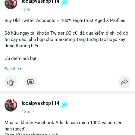
localpvashop114
#vlikevn
#titanbot
15 m
📰 Nguồn: Cointelegraph
Buy Old Twitter Accounts – 100% High-Trust Aged X Profiles
Sở hữu ngay tài khoản Twitter (X) cũ, đã qua kiểm định, có độ
tin cậy cao, phù hợp cho marketing, tăng tương tác hoặc xây
dựng thương hiệu.
Ưu điểm nổi bật:
- Tài khoản aged, có lịch sử hoạt động lâu năm
Đọc thêm
- Hồ sơ hoàn chỉnh, giảm nguy cơ bị khóa
- Hỗ trợ 24/7, phản hồi nhanh chóng
Liên hệ ngay để được tư vấn:
📞 WhatsApp: +1 660 215-8938
✈️ Telegram: @localpvashop
localpvashop114
📧 Email: localpvashop@gmail.com
15 m
Mua tài khoản Facebook Ads đã xác minh 100% và có niên
hạn (aged).