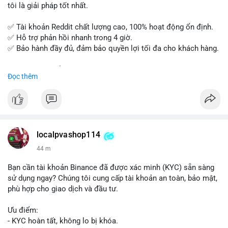
tôi là giải pháp tốt nhất.
✅ Tài khoản Reddit chất lượng cao, 100% hoạt động ổn định.
✅ Hỗ trợ phản hồi nhanh trong 4 giờ.
✅ Bảo hành đầy đủ, đảm bảo quyền lợi tối đa cho khách hàng.
Liên hệ ngay để được tư vấn và đặt mua:
Đọc thêm
📞 WhatsApp: +1 660 215-8938
✈️ Telegram: @localpvashop
📧 Email: localpvashop@gmail.com
Mua tài khoản Reddit ngay hôm nay để phát triển chiến dịch
của bạn!
localpvashop114
44 m
Bạn cần tài khoản Binance đã được xác minh (KYC) sẵn sàng
sử dụng ngay? Chúng tôi cung cấp tài khoản an toàn, bảo mật,
phù hợp cho giao dịch và đầu tư.
Ưu điểm:
- KYC hoàn tất, không lo bị khóa.