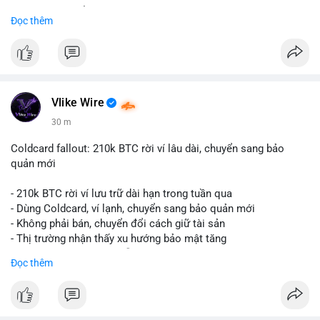
Liên hệ ngay để được tư vấn và nhận ưu đãi:
Đọc thêm
📞 WhatsApp: +1 660 215-8938
✈️ Telegram: @localpvashop
📧 Email: localpvashop@gmail.com
Đặt mua ngay hôm nay để sở hữu tài khoản Telegram
premium, PVA, aged với giá tốt nhất!
Vlike Wire
30 m
Coldcard fallout: 210k BTC rời ví lâu dài, chuyển sang bảo
quản mới
- 210k BTC rời ví lưu trữ dài hạn trong tuần qua
- Dùng Coldcard, ví lạnh, chuyển sang bảo quản mới
- Không phải bán, chuyển đổi cách giữ tài sản
- Thị trường nhận thấy xu hướng bảo mật tăng
- BTC tiếp tục giữ vị trí dẫn đầu
Đọc thêm
#binancesquare
#cryptonews
#btc
$btc