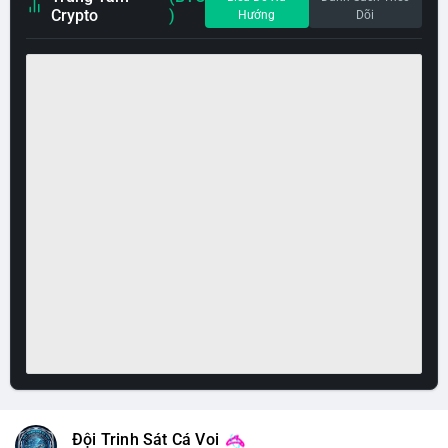
Crypto
)
Hướng
Dõi
Đội Trinh Sát Cá Voi