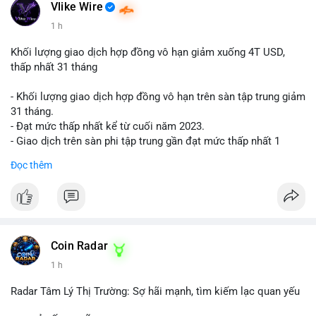
📰 Nguồn: Cointelegraph
Vlike Wire
1 h
Khối lượng giao dịch hợp đồng vô hạn giảm xuống 4T USD,
thấp nhất 31 tháng
- Khối lượng giao dịch hợp đồng vô hạn trên sàn tập trung giảm
31 tháng.
- Đạt mức thấp nhất kể từ cuối năm 2023.
- Giao dịch trên sàn phi tập trung gần đạt mức thấp nhất 1
năm.
Đọc thêm
#binancesquare
#cryptonews
#cex
#futures
$btc $eth
#vlikevn
#titanbot
Coin Radar
1 h
📰 Nguồn: Cointelegraph
Radar Tâm Lý Thị Trường: Sợ hãi mạnh, tìm kiếm lạc quan yếu