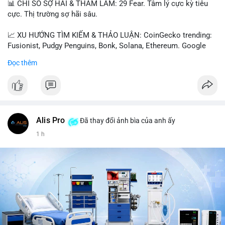
📊 CHỈ SỐ SỢ HÃI & THAM LAM: 29 Fear. Tâm lý cực kỳ tiêu
cực. Thị trường sợ hãi sâu.
📈 XU HƯỚNG TÌM KIẾM & THẢO LUẬN: CoinGecko trending:
Fusionist, Pudgy Penguins, Bonk, Solana, Ethereum. Google
Trends Việt Nam: vietnam vs cambodia, cà phê, thành lộc, hồ
Đọc thêm
tiêu, vũ khí hạt nhân, đội tuyển Brasil, cúp U20 Châu Á.
LunarCrush trending: Ethereum, Solana, Taylor Swift, Tesla,
UFC 310, Premier League, Champions League, NCAA Football,
Dogecoin, LeBron James, Andreessen Horowitz, NFL,
Polkadot, Real Madrid, Beyoncé, Microsoft, UFC 311, Chainlink,
MrBeast, Google. Binance Square: nhiều post về lệnh long, lợi
Alis Pro
Đã thay đổi ảnh bìa của anh ấy
nhuận, $HFT/$SKYAI, $RIVER, $WLD, $ALLO, Top trader 30
1 h
ngày, POV Binancian, bình nước Binance, sân khấu, chia sẻ trải
nghiệm.
💬 DÒNG CHẢY TIN TỨC & TRUYỀN THÔNG: Telegram
CoinTelegraph: Saylor nói Bitcoin không cần rõ ràng, Mỹ cần
rõ ràng; CEX futures volume giảm xuống $4 tỷ trong tháng 7,
thấp nhất từ tháng 12/2023; Prophet Market ra mắt thị trường
dự đoán human vs AI; Trump nói crypto làเรื่อง lớn, người dùng