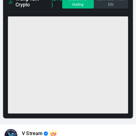
Crypto
)
Hướng
Dõi
V Stream