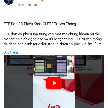
16 m
·
Youtube
ETF Đơn Cổ Phiếu Khác Gì ETF Truyền Thống
ETF đơn cổ phiếu tập trung vào một mã chứng khoán cụ thể,
mang tính biến động cao và rủi ro tập trung. ETF truyền thống
đa dạng hoá danh mục đầu tư qua nhiều cổ phiếu, giảm rủi ro
cụ thể. Sự khác biệt này ảnh hưởng đến chiến lược phân배 tài
Đọc thêm
sản và mức độ tiếp xúc với thị trường.
🎥 Xem video trực tiếp tại:
Nguồn: Tài chính & Kinh doanh