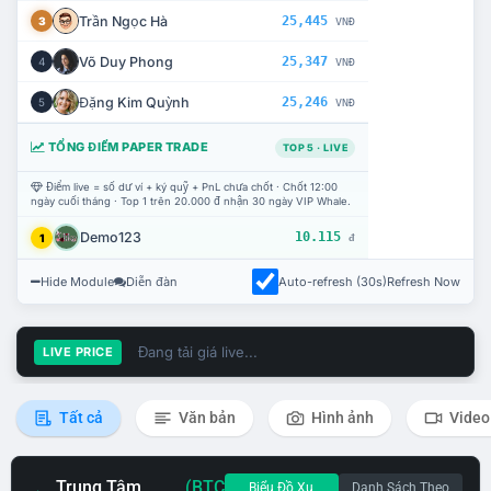
Trần Ngọc Hà
25,445
3
VNĐ
Võ Duy Phong
25,347
4
VNĐ
Đặng Kim Quỳnh
25,246
5
VNĐ
TỔNG ĐIỂM PAPER TRADE
TOP 5 · LIVE
Điểm live = số dư ví + ký quỹ + PnL chưa chốt · Chốt 12:00
ngày cuối tháng · Top 1 trên 20.000 đ nhận 30 ngày VIP Whale.
Demo123
10.115
1
đ
Hide Module
Diễn đàn
Auto-refresh (30s)
Refresh Now
Đang tải giá live...
LIVE PRICE
Tất cả
Văn bản
Hình ảnh
Video
Trung Tâm
(BTC
Biểu Đồ Xu
Danh Sách Theo