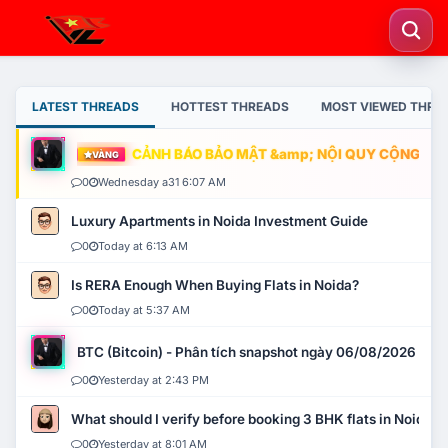
LATEST THREADS
HOTTEST THREADS
MOST VIEWED THRE
CẢNH BÁO BẢO MẬT &amp; NỘI QUY CỘNG ĐỒN
VÀNG
0
Wednesday a31 6:07 AM
Luxury Apartments in Noida Investment Guide
0
Today at 6:13 AM
Is RERA Enough When Buying Flats in Noida?
0
Today at 5:37 AM
BTC (Bitcoin) - Phân tích snapshot ngày 06/08/2026
0
Yesterday at 2:43 PM
What should I verify before booking 3 BHK flats in Noida?
0
Yesterday at 8:01 AM