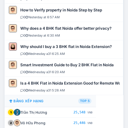
How to Verify property in Noida Step by Step
0
Yesterday at 6:57 AM
Why does a 4 BHK flat Noida offer better privacy?
0
Yesterday at 6:30 AM
Why should I buy a 3 BHK flat in Noida Extension?
0
Wednesday a31 6:25 AM
Smart Investment Guide to Buy 2 BHK Flat in Noida
0
Wednesday a31 6:20 AM
Is a 4 BHK Flat in Noida Extension Good for Remote Work?
0
Wednesday a31 5:26 AM
BẢNG XẾP HẠNG
TOP 5
Trần Thị Hương
25,548
1
VNĐ
Võ Hữu Phong
25,446
2
VNĐ