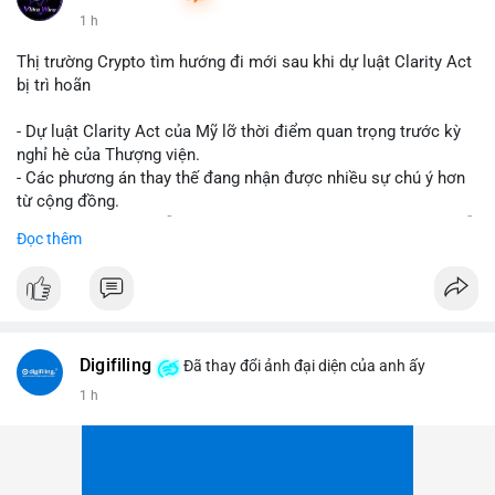
1 h
Thị trường Crypto tìm hướng đi mới sau khi dự luật Clarity Act
bị trì hoãn
- Dự luật Clarity Act của Mỹ lỡ thời điểm quan trọng trước kỳ
nghỉ hè của Thượng viện.
- Các phương án thay thế đang nhận được nhiều sự chú ý hơn
từ cộng đồng.
- Thị trường crypto vẫn tiếp tục vận động bất chấp sự chậm trễ
Đọc thêm
về pháp lý.
#binancesquare
#cryptonews
#regulation
#uspolitics
$btc $eth
Digifiling
Đã thay đổi ảnh đại diện của anh ấy
#vlikevn
#titanbot
1 h
📰 Nguồn: CoinDesk