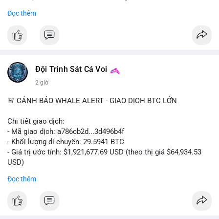
- Khối lượng giao dịch Futures hiện cao gấp 8 lần so với giao
Đọc thêm
dịch Spot.
#binance
#btc
#cryptonews
#bitcoin
#futures
$btc
Đội Trinh Sát Cá Voi
#vlikevn
#titanbot
2 giờ
📰 Nguồn: Cointelegraph
🚨 CẢNH BÁO WHALE ALERT - GIAO DỊCH BTC LỚN
Chi tiết giao dịch:
- Mã giao dịch: a786cb2d...3d496b4f
- Khối lượng di chuyển: 29.5941 BTC
- Giá trị ước tính: $1,921,677.69 USD (theo thị giá $64,934.53
USD)
- Thời gian: 11:19:59 2026-08-07 UTC
Đọc thêm
Nhận định phân tích: Giao dịch gần 30 BTC trị giá gần 2 triệu
USD được thực hiện trong một khối chưa xác nhận cho thấy
dấu hiệu di chuyển vốn có chủ đích. Với khối lượng này, khả