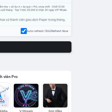
ểm live = số dư ví + ký quỹ + PnL chưa chốt · Chốt 12:00
 cuối tháng · Top 1 trên 20.000 đ nhận 30 ngày VIP Whale.
hưa có thành viên giao dịch Paper trong tháng.
Auto-refresh (30s)
Refresh Now
h viên Pro
 Alpha
V Stream
Sơn Vlike