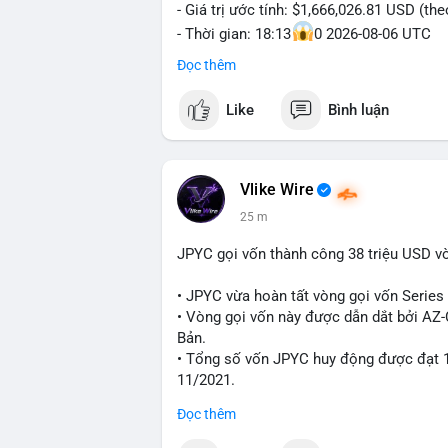
- Giá trị ước tính: $1,666,026.81 USD (th
- Thời gian: 18:13
0 2026-08-06 UTC
Đọc thêm
Nhận định phân tích hành vi của Cá voi d
Khối lượng 25.8 BTC trị giá hơn 1.66 tri
Like
Bình luận
cho thấy dấu hiệu của một tổ chức hoặc 
thể là bước khởi đầu cho việc phân bổ l
trước một biến động giá lớn. Nếu dòng ti
hạn có thể gia tăng. Ngược lại, nếu chuyể
Vlike Wire
niềm tin cho thị trường. Mức giá $64,556
25 m
đáng chú ý, vì cá voi thường hành động t
JPYC gọi vốn thành công 38 triệu USD v
Lời khuyên ngắn gọn cho nhà đầu tư nhỏ 
Nhà đầu tư nên theo dõi sát dòng tiền ti
• JPYC vừa hoàn tất vòng gọi vốn Series B
xúc; hãy chờ xác nhận hướng đi của dòng 
• Vòng gọi vốn này được dẫn dắt bởi AZ
thời đặt lệnh dừng lỗ chặt chẽ để quản t
Bản.
• Tổng số vốn JPYC huy động được đạt 1
#25dot8btc
#dichuyen1_66trieuusd
#kha
11/2021.
Đọc thêm
#jpyc
#cryptonews
#web3
#japan
#bloc