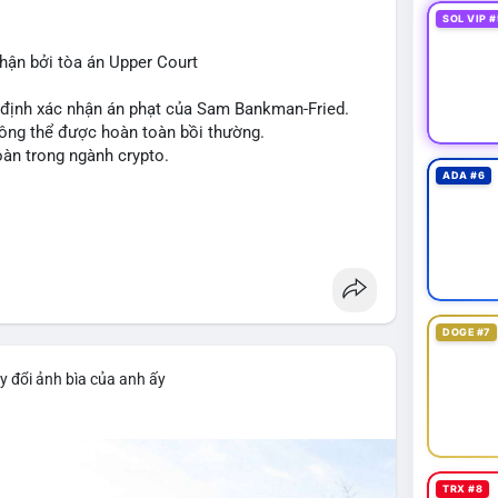
 tức quốc tế cũng nhấn mạnh sự động chảy của thị
SOL VIP #
ận bởi tòa án Upper Court
 trường hiện tại rất tiêu cực do sợ hãi cao,
ớn như Bitcoin và Sui. Người đầu tư cần cẩn trọng,
t định xác nhận án phạt của Sam Bankman-Fried.
xu hướng từ các nguồn tin uy tín.
hông thể được hoàn toàn bồi thường.
oàn trong ngành crypto.
ADA #6
DOGE #7
y đổi ảnh bìa của anh ấy
TRX #8