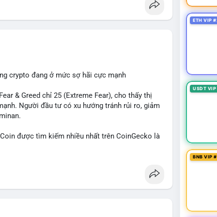
ETH VIP #
ường crypto đang ở mức sợ hãi cực mạnh
USDT VIP
ar & Greed chỉ 25 (Extreme Fear), cho thấy thị
mạnh. Người đầu tư có xu hướng tránh rủi ro, giảm
ominan.
in được tìm kiếm nhiều nhất trên CoinGecko là
 (SUI), Pudgy Penguins (PENGU). Trên Google
, 'phạm nhật minh anh' và 'tô lâm' được nhắc đến
BNB VIP 
các chủ đề không liên quan trực tiếp đến crypto.
 Các bài đăng trên Binance Square tập trung
nhật về sự kiện như 'Lãi lỗ chưa ghi nhận'. Trên
Tether mở rộng vào Saudi Arabia và báo cáo về