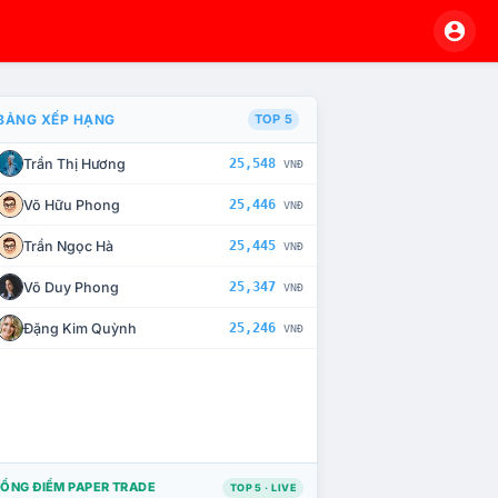
BẢNG XẾP HẠNG
TOP 5
Trần Thị Hương
25,548
VNĐ
À CHẾ TÀI XỬ LÝ VI PHẠM
Võ Hữu Phong
25,446
VNĐ
Trần Ngọc Hà
25,445
VNĐ
Võ Duy Phong
25,347
VNĐ
Đặng Kim Quỳnh
25,246
VNĐ
ỔNG ĐIỂM PAPER TRADE
TOP 5 · LIVE