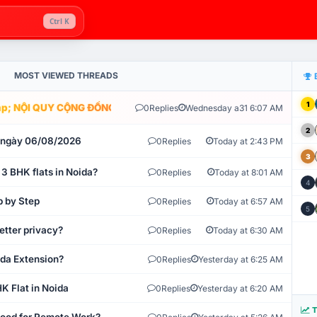
Ctrl K
MOST VIEWED THREADS
1
; NỘI QUY CỘNG ĐỒNG VLIKE.VN: HỆ THỐNG GIÁM SÁT TỰ ĐỘNG V
0
Replies
Wednesday a31 6:07 AM
2
t ngày 06/08/2026
0
Replies
Today at 2:43 PM
3
 3 BHK flats in Noida?
0
Replies
Today at 8:01 AM
4
p by Step
0
Replies
Today at 6:57 AM
5
etter privacy?
0
Replies
Today at 6:30 AM
ida Extension?
0
Replies
Yesterday at 6:25 AM
K Flat in Noida
0
Replies
Yesterday at 6:20 AM
T