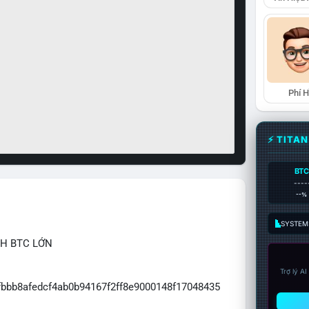
Phí 
⚡ TITA
BTC
----
--%
SYSTEM:
CH BTC LỚN
Trợ lý A
7fbbb8afedcf4ab0b94167f2ff8e9000148f17048435