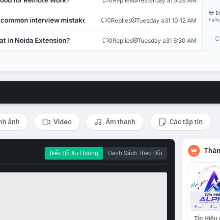
 Good for Remote Work?
0
Replies
Yesterday at 5:26 AM
Đi
 common interview mistakes?
0
Replies
Tuesday a31 10:12 AM
ngày
C
at in Noida Extension?
0
Replies
Tuesday a31 6:30 AM
nh ảnh
Video
Âm thanh
Các tập tin
Thàn
Biểu Đồ Xu Hướng
Danh Sách Theo Dõi
Tín Hiệu