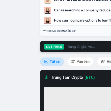
Is a 4 BHK Flat in Noida Extension
Can researching a company reduce
How can I compare options to buy fl
Hide Module
Diễn đàn
Đang tải giá live...
LIVE PRICE
Tất cả
Văn bản
Hì
Trung Tâm Crypto
(BTC)