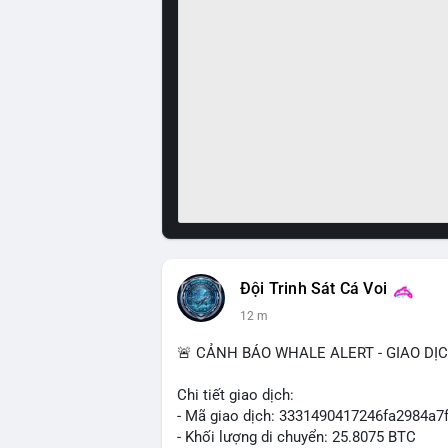
Đội Trinh Sát Cá Voi
12 m
🚨 CẢNH BÁO WHALE ALERT - GIAO DỊ
Chi tiết giao dịch:
- Mã giao dịch: 3331490417246fa2984a
- Khối lượng di chuyển: 25.8075 BTC