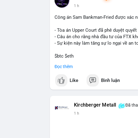
Bitcoin miners chuyển hướng AI. Các tin
1 h
trường.
Công án Sam Bankman-Fried được xác nh
💡 NHẬN ĐỊNH & KHUYẾN NGHỊ: Tâm lý thị
nhưng có dấu hiệu tích cực từ các coin l
- Tòa án Upper Court đã phê duyệt quyế
tập trung vào cơ hội an toàn và theo dõi 
- Câu án cho rằng nhà đầu tư của FTX k
- Sự kiện này làm tăng sự lo ngại về an t
📊 Nguồn: Radar Tâm Lý Thị Trường
$btc $eth
Đọc thêm
#vlikevn
#titanbot
Like
Bình luận
📰 Nguồn: Cointelegraph
Kirchberger Metall
Đã tha
1 h