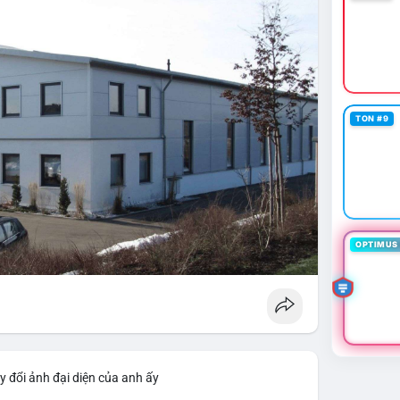
TON #9
OPTIMUS 
y đổi ảnh đại diện của anh ấy