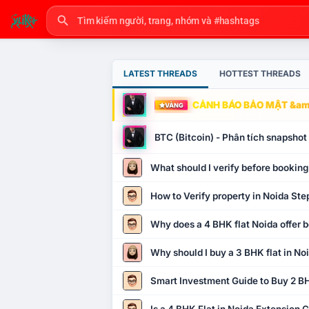
LATEST THREADS
HOTTEST THREADS
CẢNH BÁO BẢO MẬT &amp
VÀNG
BTC (Bitcoin) - Phân tích snapsho
What should I verify before booking
How to Verify property in Noida Ste
Why does a 4 BHK flat Noida offer b
Why should I buy a 3 BHK flat in No
Smart Investment Guide to Buy 2 BH