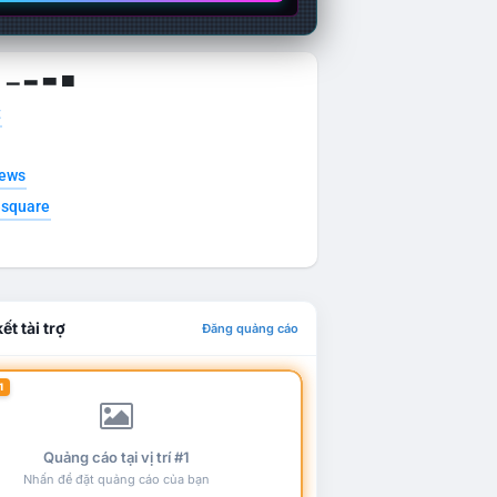
g ▁ ▂ ▃ ▄
t
news
esquare
ết tài trợ
Đăng quảng cáo
1
Quảng cáo tại vị trí #1
Nhấn để đặt quảng cáo của bạn