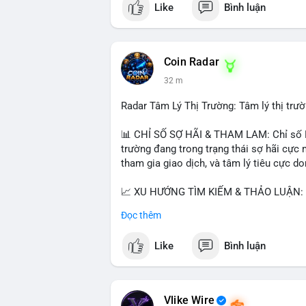
Like
Bình luận
$btc $eth
#vlikevn
#titanbot
Coin Radar
📰 Nguồn: CoinDesk
32 m
Radar Tâm Lý Thị Trường: Tâm lý thị tr
📊 CHỈ SỐ SỢ HÃI & THAM LAM: Chỉ số Fe
trường đang trong trạng thái sợ hãi cực 
tham gia giao dịch, và tâm lý tiêu cực d
📈 XU HƯỚNG TÌM KIẾM & THẢO LUẬN: Co
Cash Cat (CASHCAT), Bitcoin (BTC), Sui
Đọc thêm
Trends Việt Nam, từ khóa như 'con riêng'
nhiều, có thể phản ánh sự quan tâm đến 
Like
Bình luận
💬 DÒNG CHẢY TIN TỨC & TRUYỀN THÔNG:
vào chiến lược trading, lệnh kẹp, và cập 
Telegram, tin tức nổi bật bao gồm việc 
Vlike Wire