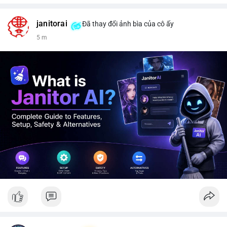
janitorai
Đã thay đổi ảnh bìa của cô ấy
5 m