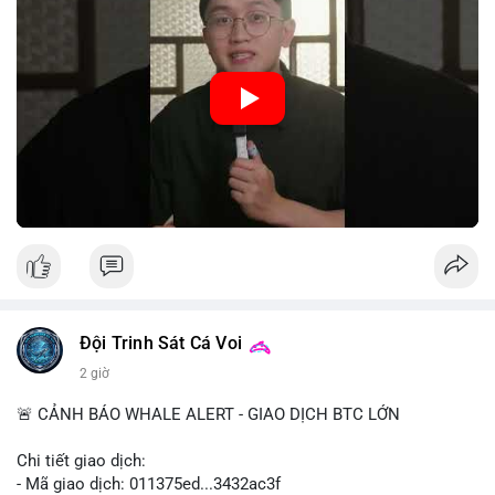
hệ thống thanh toán và tăng cường hiệu quả chính sách tiền tệ.
Việc triển khai CBDC hứa hẹn sẽ thay đổi diện mạo của hạ
tầng tài chính truyền thống, mang lại sự tiện lợi trong giao dịch
nhưng cũng đặt ra nhiều thách thức về quyền riêng tư và an
ninh mạng.
🎥 Xem video trực tiếp tại:
Nguồn: 5 Phút Crypto
Đội Trinh Sát Cá Voi
2 giờ
🚨 CẢNH BÁO WHALE ALERT - GIAO DỊCH BTC LỚN
Chi tiết giao dịch:
- Mã giao dịch: 011375ed...3432ac3f