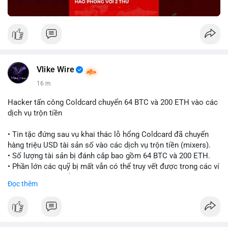
Vlike Wire
16 m
Hacker tấn công Coldcard chuyển 64 BTC và 200 ETH vào các
dịch vụ trộn tiền
• Tin tặc đứng sau vụ khai thác lỗ hổng Coldcard đã chuyển
hàng triệu USD tài sản số vào các dịch vụ trộn tiền (mixers).
• Số lượng tài sản bị đánh cắp bao gồm 64 BTC và 200 ETH.
• Phần lớn các quỹ bị mất vẫn có thể truy vết được trong các ví
do kẻ tấn công kiểm soát.
Đọc thêm
#coldcard
#cryptohack
#btc
#eth
#binancesquare
#cryptonews