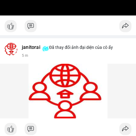
janitorai
Đã thay đổi ảnh đại diện của cô ấy
5 m