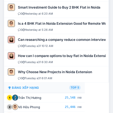
Smart Investment Guide to Buy 2 BHK Flat in Noida
0
Yesterday at 6:20 AM
Is a 4 BHK Flat in Noida Extension Good for Remote Work?
0
Yesterday at 5:26 AM
Can researching a company reduce common interview mi
0
Tuesday a31 10:12 AM
How can I compare options to buy flat in Noida Extension?
0
Tuesday a31 6:30 AM
Why Choose New Projects in Noida Extension
0
Tuesday a31 6:01 AM
BẢNG XẾP HẠNG
TOP 5
Trần Thị Hương
25,548
1
VNĐ
Võ Hữu Phong
25,446
2
VNĐ