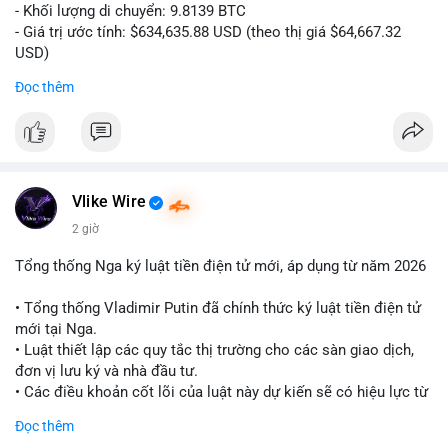
- Khối lượng di chuyển: 9.8139 BTC
- Giá trị ước tính: $634,635.88 USD (theo thị giá $64,667.32
USD)
- Thời gian: 10:19:26 2026-08-06 UTC
Đọc thêm
Nhận định phân tích:
Giao dịch 9.81 BTC trị giá hơn 634 nghìn USD được phát hiện
trong mempool chưa xác nhận. Khối lượng này ở mức trung
bình lớn, cho thấy cá nhân hoặc tổ chức sở hữu tài sản đáng
kể. Hành vi chuyển tiền vào khung giờ sáng sớm UTC thường
Vlike Wire
phản ánh hoạt động có chủ đích, có thể là tái phân bổ danh
2 giờ
mục hoặc chuẩn bị thanh khoản. Nếu điểm đến là ví sàn giao
dịch, áp lực bán ngắn hạn có thể hình thành. Ngược lại, nếu
Tổng thống Nga ký luật tiền điện tử mới, áp dụng từ năm 2026
dòng tiền đổ về ví lạnh, tín hiệu tích lũy dài hạn được củng cố.
Mức giá 64,667 USD là vùng nhạy cảm, nơi phe mua và phe bán
• Tổng thống Vladimir Putin đã chính thức ký luật tiền điện tử
đang giằng co. Tâm lý thị trường có thể phản ứng nhanh nếu
mới tại Nga.
giao dịch này đi kèm các lệnh chuyển lớn khác.
• Luật thiết lập các quy tắc thị trường cho các sàn giao dịch,
đơn vị lưu ký và nhà đầu tư.
Lời khuyên:
• Các điều khoản cốt lõi của luật này dự kiến sẽ có hiệu lực từ
Nhà đầu tư nhỏ lẻ nên theo dõi xác nhận giao dịch và hướng đi
tháng 9 năm 2026.
Đọc thêm
của dòng tiền trước khi hành động. Tránh vội vàng vào lệnh khi