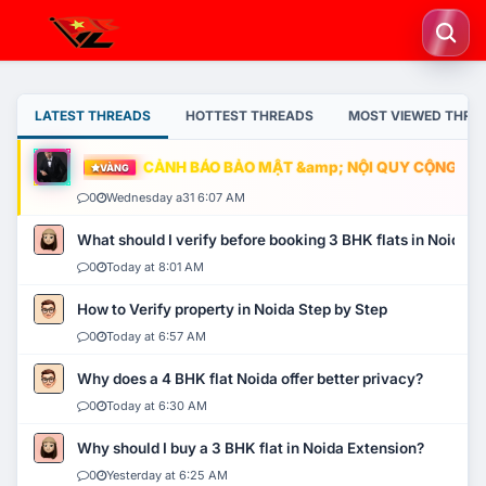
LATEST THREADS
HOTTEST THREADS
MOST VIEWED THRE
CẢNH BÁO BẢO MẬT &amp; NỘI QUY CỘNG ĐỒNG
VÀNG
0
Wednesday a31 6:07 AM
What should I verify before booking 3 BHK flats in Noida?
0
Today at 8:01 AM
How to Verify property in Noida Step by Step
0
Today at 6:57 AM
Why does a 4 BHK flat Noida offer better privacy?
0
Today at 6:30 AM
Why should I buy a 3 BHK flat in Noida Extension?
0
Yesterday at 6:25 AM