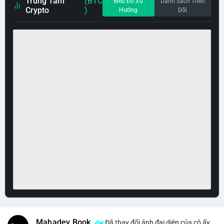
Trung Tâm
(BTC
Biểu Đồ Xu
Danh Sách Theo
Crypto
)
Hướng
Dõi
Mahadev Book
Đã thay đổi ảnh đại diện của cô ấy