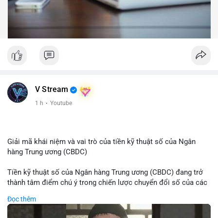
V Stream
1 h
·
Youtube
Giải mã khái niệm và vai trò của tiền kỹ thuật số của Ngân
hàng Trung ương (CBDC)
Tiền kỹ thuật số của Ngân hàng Trung ương (CBDC) đang trở
thành tâm điểm chú ý trong chiến lược chuyển đổi số của các
nền kinh tế toàn cầu. Khác với các loại tiền mã hóa phi tập
Đọc thêm
trung, CBDC là hình thức tiền pháp định được phát hành và
quản lý trực tiếp bởi Ngân hàng Trung ương nhằm tối ưu hóa