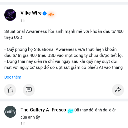
Vlike Wire
1 h
Situational Awareness hồi sinh mạnh mẽ với khoản đầu tư 400
triệu USD
• Quỹ phòng hộ Situational Awareness vừa thực hiện khoản
đầu tư trị giá 400 triệu USD vào một công ty chưa được tiết lộ.
• Động thái này diễn ra chỉ vài ngày sau khi quỹ này suýt đối
mặt với nguy cơ sụp đổ do đợt sụt giảm cổ phiếu AI vào tháng
7.
Đọc thêm
• Sự trở lại này đánh dấu bước phục hồi đáng chú ý của quỹ
sau giai đoạn khủng hoảng.
#cryptonews
#investment
#situationalawareness
#financenews
The Gallery Al Fresco
Đã thay đổi ảnh đại diện
$btc $eth
của anh ấy
1 h
#vlikevn
#titanbot