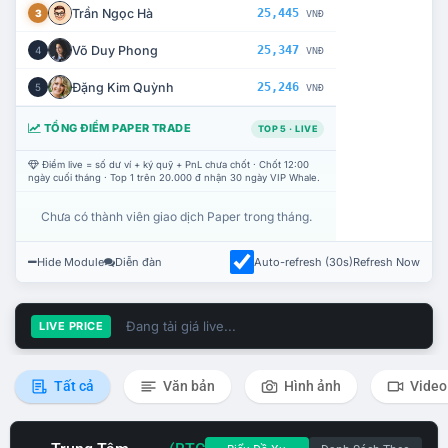
Trần Ngọc Hà
25,445
3
VNĐ
Võ Duy Phong
25,347
4
VNĐ
Đặng Kim Quỳnh
25,246
5
VNĐ
TỔNG ĐIỂM PAPER TRADE
TOP 5 · LIVE
Điểm live = số dư ví + ký quỹ + PnL chưa chốt · Chốt 12:00
ngày cuối tháng · Top 1 trên 20.000 đ nhận 30 ngày VIP Whale.
Chưa có thành viên giao dịch Paper trong tháng.
Hide Module
Diễn đàn
Auto-refresh (30s)
Refresh Now
Đang tải giá live...
LIVE PRICE
Tất cả
Văn bản
Hình ảnh
Video