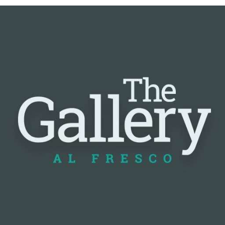
📰 Nguồn: Cointelegraph