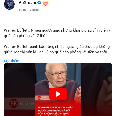
V Stream
10 m
·
Youtube
Warren Buffett: Nhiều người giàu nhưng không giàu vĩnh viễn vì
quá hảo phóng với 2 thứ
Warren Buffett cảnh báo rằng nhiều người giàu thực sự không
giữ được tài sản lâu dài vì họ quá hảo phóng với tiền và thời
gian. Quyên góp liên tục làm giảm vốn đầu tư, hạn chế lợi
Đọc thêm
nhuận tái đầu tư và suy giảm sức mạnh tăng trưởng danh mục.
Đối với nhà đầu tư crypto, giữ lại lợi nhuận để tái đầu tư vào
dự án tiềm năng quan trọng hơn chia sẻ quá mức. Cân bằng
đóng góp xã hội và bảo vệ tài sản giúp nhà đầu tư đạt được
bền vững tài chính mà Buffett đề cao.
🎥 Xem video trực tiếp tại:
Nguồn: KIEN THUC KINH TE