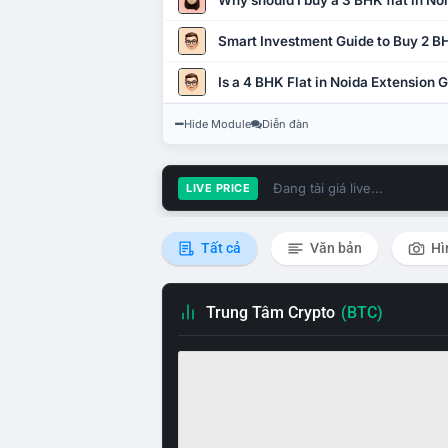
Why should I buy a 3 BHK flat in No
Smart Investment Guide to Buy 2 BH
Is a 4 BHK Flat in Noida Extension
Hide Module
Diễn đàn
Đang tải giá live...
LIVE PRICE
Tất cả
Văn bản
Hì
Trung Tâm Crypto
(BTC)