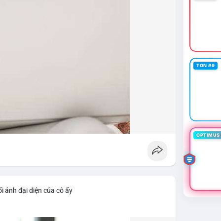
TON #9
OPTIMUS 
i ảnh đại diện của cô ấy