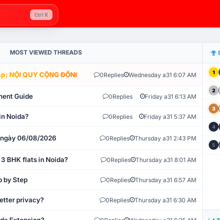
Ctrl K
MOST VIEWED THREADS
1
; NỘI QUY CỘNG ĐỒNG VLIKE.VN: HỆ THỐNG GIÁM SÁT TỰ ĐỘNG V
0
Replies
Wednesday a31 6:07 AM
2
ment Guide
0
Replies
Friday a31 6:13 AM
3
in Noida?
0
Replies
Friday a31 5:37 AM
4
t ngày 06/08/2026
0
Replies
Thursday a31 2:43 PM
5
 3 BHK flats in Noida?
0
Replies
Thursday a31 8:01 AM
p by Step
0
Replies
Thursday a31 6:57 AM
etter privacy?
0
Replies
Thursday a31 6:30 AM