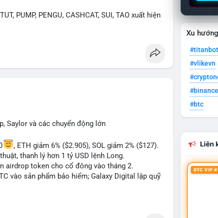
UT, PUMP, PENGU, CASHCAT, SUI, TAO xuất hiện
. Chủ đề "tăng giá nhanh" và "bài toán mới" là chủ
Xu hướn
ng hấp dẫn.
#titanbo
 Bàn tán về "long SAGA", "short SPCX", và "đã
#vlikevn
ance Square). Tin tức về BIP-110 Bitcoin và SKR
ề airdrop MMT và tích hợp BNB Smart Chain.
#crypto
#binanc
ị trường phân cực. Sợ hãi do chỉ số thấp nhưng
#btc
TC ETF, SKR) tạo áp lực lên giá. Rủi ro từ các đề
xu hướng "long" hoặc "short" theo chiến lược cá
p, Saylor và các chuyển động lớn
Liên k
0
, ETH giảm 6% ($2.905), SOL giảm 2% ($127).
thuật, thanh lý hơn 1 tỷ USD lệnh Long.
ến airdrop token cho cổ đông vào tháng 2.
BTC VIP #
BTC vào sản phẩm bảo hiểm; Galaxy Digital lập quỹ
pháp lý tại Davos; Bồ Đào Nha chặn Polymarket.
#sol
#xrp