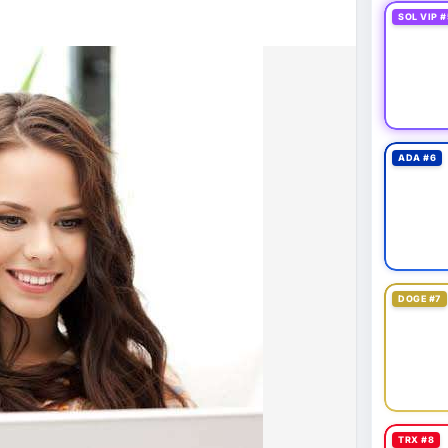
43,06 tỷ USD, gần như đứng yên (tăng 0,14%).
SOL VIP #
 tốc độ tăng trưởng chậm lại. Trong khi đó, tổng
o thấy nhà đầu tư đang giữ tiền mặt chờ đợi.
tning bị rút tiền và đã chặn truy cập từ xa để
 định mới có hiệu lực từ 1/1/2027, yêu cầu tạm dừng
0.000 USD chuyển sang nhà cung cấp nước ngoài
ADA #6
n khai thác thành công 2 block rồi dừng do thiếu
éo dài nhiều giờ.
g trong giai đoạn tích lũy với tâm lý sợ hãi chiếm
ung quản trị rủi ro và chờ đợi tín hiệu rõ ràng hơn
g 4 với 1 tỷ USD) trước khi gia tăng vị thế.
DOGE #7
thời gian của Vlike.vn!
fork
#brazilcryptoregulation
#defitvl
TRX #8