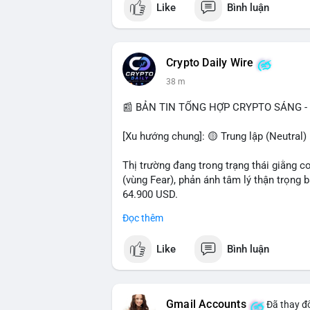
Like
Bình luận
$btc $eth $sol $xrp
#vlikevn
#titanbot
Crypto Daily Wire
38 m
📰 Nguồn: Decrypt
📰 BẢN TIN TỔNG HỢP CRYPTO SÁNG - 
[Xu hướng chung]: 🟡 Trung lập (Neutral) 
Thị trường đang trong trạng thái giằng c
(vùng Fear), phản ánh tâm lý thận trọng
64.900 USD.
Đọc thêm
- Thị trường & Giá cả: Hoạt động cá voi 
nhận trong 24h qua, tổng trị giá hơn 23,6
Like
Bình luận
BTC (5,89 triệu USD) và 89,97 BTC (5,82 
cấu danh mục. Tuy nhiên, funding rate B
triệu USD, cho thấy đòn bẩy đang được k
Gmail Accounts
Đã thay đổ