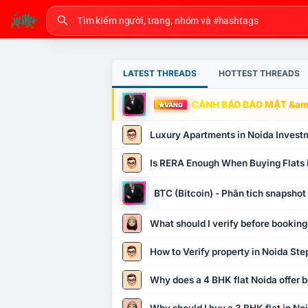
LATEST THREADS
HOTTEST THREADS
CẢNH BÁO BẢO MẬT &amp
VÀNG
Luxury Apartments in Noida Invest
Is RERA Enough When Buying Flats 
BTC (Bitcoin) - Phân tích snapsho
What should I verify before booking
How to Verify property in Noida Ste
Why does a 4 BHK flat Noida offer b