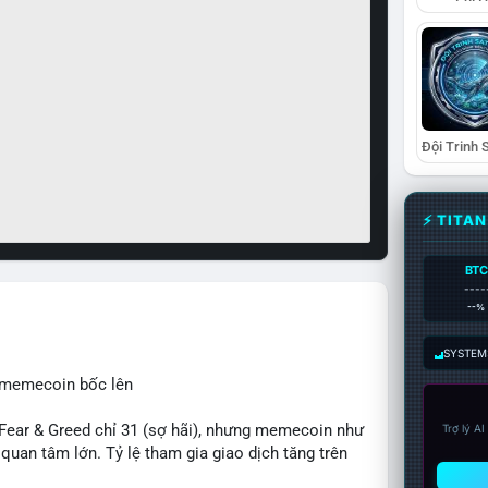
⚡ TITA
BTC
----
--%
SYSTEM:
, memecoin bốc lên
ear & Greed chỉ 31 (sợ hãi), nhưng memecoin như
Trợ lý A
an tâm lớn. Tỷ lệ tham gia giao dịch tăng trên