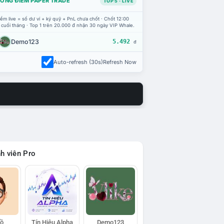
ỔNG ĐIỂM PAPER TRADE
TOP 5 · LIVE
ểm live = số dư ví + ký quỹ + PnL chưa chốt · Chốt 12:00
 cuối tháng · Top 1 trên 20.000 đ nhận 30 ngày VIP Whale.
Demo123
5.492
đ
Auto-refresh (30s)
Refresh Now
h viên Pro
Hồ
Tín Hiệu Alpha
Demo123