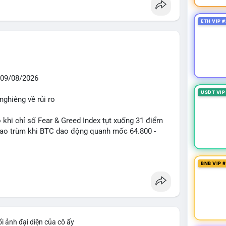
ETH VIP #
09/08/2026
USDT VIP
nghiêng về rủi ro
o khi chỉ số Fear & Greed Index tụt xuống 31 điểm
 bao trùm khi BTC dao động quanh mốc 64.800 -
diễn ra mạnh mẽ với 7 giao dịch BTC lớn được ghi
BNB VIP 
 triệu USD. Đáng chú ý nhất là lệnh chuyển 90,94
triệu USD), cho thấy các tổ chức lớn đang tái cơ
TC chỉ ở mức 0,0043% với tổng thanh lý 24h đạt 6,16
iểm soát tốt.
i ảnh đại diện của cô ấy