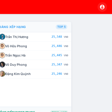
BẢNG XẾP HẠNG
TOP 5
Trần Thị Hương
25,548
VNĐ
À CHẾ TÀI XỬ LÝ VI PHẠM
Võ Hữu Phong
25,446
VNĐ
Trần Ngọc Hà
25,445
VNĐ
Võ Duy Phong
25,347
VNĐ
Đặng Kim Quỳnh
25,246
VNĐ