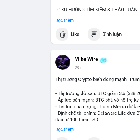
📈 XU HƯỚNG TÌM KIẾM & THẢO LUẬN: T
nhiều trong tìm kiếm Việt Nam và quốc tế
Đọc thêm
đề hấp dẫn. Bàn tán về SPCX và SAGA cũ
Like
Bình luận
💬 DÒNG CHẢY TIN TỨC & TRUYỀN THÔNG:
ngồi ăn ở khách sạn 5*" (từ bài đăng Bin
token Solana tăng 250% FDV. Cập nhật v
Vlike Wire
💡 NHẬN ĐỊNH & KHUYẾN NGHỊ: Tâm lý th
29 m
xu hướng memecoin và tin tức tích cực (B
cày SPCX và SAGA vẫn cao. Cần theo dõi 
Thị trường Crypto biến động mạnh: Trum
nhân.
- Thị trường đỏ sàn: BTC giảm 3% ($88.2
📊 Nguồn: Radar Tâm Lý Thị Trường
- Áp lực bán mạnh: BTC phá vỡ hỗ trợ kỹ 
- Tin tức quan trọng: Trump Media dự ki
- Định chế tài chính: Delaware Life đưa 
đầu tư 100 triệu USD.
- Pháp lý: CEO Coinbase thúc đẩy khung 
Đọc thêm
#binancesquare
#cryptonews
#btc
#eth