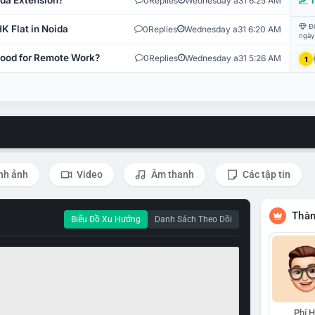
ida Extension?
0
Replies
Wednesday a31 6:25 AM
T
Đi
K Flat in Noida
0
Replies
Wednesday a31 6:20 AM
ngày
 Good for Remote Work?
0
Replies
Wednesday a31 5:26 AM
1
nh ảnh
Video
Âm thanh
Các tập tin
Thàn
Biểu Đồ Xu Hướng
Danh Sách Theo Dõi
Phí 