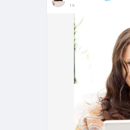
- DeFi & Công nghệ: Tổng TVL DeFi đạt 1
1 h
Ethereum dẫn đầu với 41,85 tỷ USD nhưng
vốn hóa Stablecoin đạt 306,95 tỷ USD, ch
BTCPay Foundation xác nhận các node Ligh
ngăn rủi ro.
- Quy định & Pháp lý: Brazil công bố quy
24h đối với các giao dịch crypto trên 1
hoặc ví tự quản. Fork BIP-110 của Bitcoi
hashpower, khoảng cách giữa các block k
Lời khuyên từ chuyên gia: Thị trường đan
ưu thế. Nhà đầu tư nên tránh FOMO, tập tr
từ dòng vốn ETF (tuần tốt nhất kể từ thán
Xem chi tiết các bài viết đầy đủ tại dòng 
#whalealertbtc
#feargreedindex
#bip110