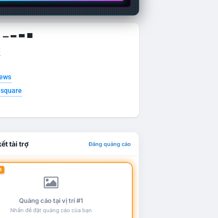
g ▁ ▂ ▃ ▄
t
news
esquare
ết tài trợ
Đăng quảng cáo
1
Quảng cáo tại vị trí #1
Nhấn để đặt quảng cáo của bạn