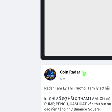
Coin Radar
5 m
Radar Tâm Lý Thị Trường: Tâm lý sợ hãi
📊 CHỈ SỐ SỢ HÃI & THAM LAM: Chỉ số F
PUMP, PENGU, CASHCAT vẫn thu hút sự qu
các nền tảng như Binance Square.