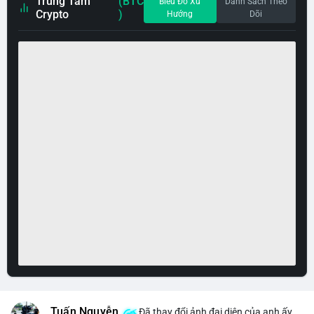
Trung Tâm
(BTC
Biểu Đồ Xu
Danh Sách Theo
Crypto
)
Hướng
Dõi
Tuấn Nguyễn
Đã thay đổi ảnh đại diện của anh ấy