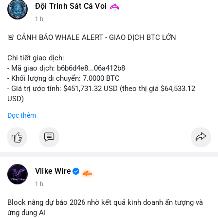
#binancesquare
#cryptonews
#digitalassetmarketclarityact
Đội Trinh Sát Cá Voi
#regulation
#cryptoregulation
1 h
$btc $eth
🚨 CẢNH BÁO WHALE ALERT - GIAO DỊCH BTC LỚN
#vlikevn
#titanbot
Chi tiết giao dịch:
- Mã giao dịch: b6b6d4e8...06a412b8
📰 Nguồn: CoinDesk
- Khối lượng di chuyển: 7.0000 BTC
- Giá trị ước tính: $451,731.32 USD (theo thị giá $64,533.12
USD)
- Thời gian: 03:19:44 2026-08-06 UTC
Đọc thêm
Nhận định phân tích:
Cá voi chuyển 7 BTC trị giá hơn 451 nghìn USD từ một địa chỉ
không xác định. Quy mô này nằm ở mức trung bình so với các
giao dịch whale điển hình, chưa đủ lớn để tạo áp lực bán trực
tiếp lên thị trường. Với mức giá hiện tại, động thái này thiên về
Vlike Wire
khả năng tái phân bổ danh mục đầu tư hoặc chuẩn bị thanh
1 h
khoản cho các giao dịch OTC. Tâm lý thị trường có thể bị ảnh
hưởng nhẹ, nhưng không đủ để gây biến động mạnh.
Block nâng dự báo 2026 nhờ kết quả kinh doanh ấn tượng và
ứng dụng AI