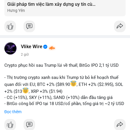
Giải pháp tìm việc làm xây dựng uy tín cùng mức lương thưởng hấp dẫn ?️
Hưng Yên
Vlike Wire
2 giờ
Crypto phục hồi sau Trump lùi về thuế; BitGo IPO 2,1 tỷ USD
- Thị trường crypto xanh sau khi Trump từ bỏ kế hoạch thuế
quan đối với EU; BTC +2% ($89.90
, ETH +2% ($2.995), SOL
+2% ($13
, XRP +3% ($1.94)
- CC (+15%), SKY (+11%), SAND (+10%) dẫn đầu tăng giá
- BitGo công bố IPO tại 18 USD/cổ phần, tổng giá trị ~2 tỷ USD
- Vitalik Buterin đề xuất DVT staking bản địa để tăng cường
Đọc thêm
bảo mật và phi tập trung Ethereum
- Hong Kong phát hành giấy phép stablecoin mới với yêu cầu
tuân thủ nghiêm ngặt