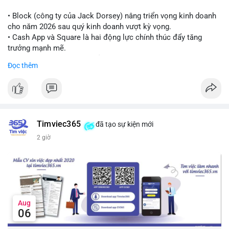
Lời khuyên cho nhà đầu tư nhỏ lẻ:
Theo dõi thêm các giao dịch lớn liên tiếp trong 24 giờ tới. Nếu
• Block (công ty của Jack Dorsey) nâng triển vọng kinh doanh
xuất hiện chuỗi chuyển tiền lên sàn, cần thận trọng trước nguy
cho năm 2026 sau quý kinh doanh vượt kỳ vọng.
cơ điều chỉnh. Tránh hành động theo cảm xúc khi chưa xác
• Cash App và Square là hai động lực chính thúc đẩy tăng
nhận đầy đủ dòng tiền.
trưởng mạnh mẽ.
• Công ty tuyên bố đang mở rộng ứng dụng AI vào hầu hết các
Đọc thêm
#7btc
#chuyenvilanh
#giaodichwhale
#btcmempool
#451kusd
quy trình phát triển phần mềm.
#block
#ai
#fintech
#cryptonews
#binancesquare
$btc $eth
Timviec365
đã tạo sự kiện mới
#vlikevn
#titanbot
2 giờ
📰 Nguồn: Cointelegraph
Aug
06