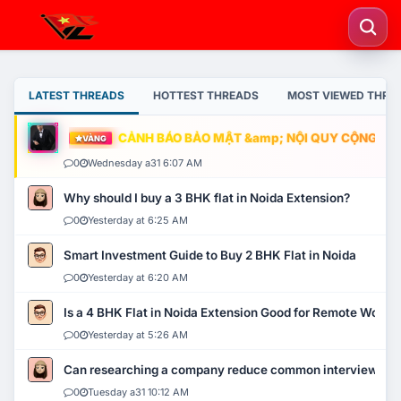
LATEST THREADS
HOTTEST THREADS
MOST VIEWED THRE
CẢNH BÁO BẢO MẬT &amp; NỘI QUY CỘNG ĐỒNG
VÀNG
0
Wednesday a31 6:07 AM
Why should I buy a 3 BHK flat in Noida Extension?
0
Yesterday at 6:25 AM
Smart Investment Guide to Buy 2 BHK Flat in Noida
0
Yesterday at 6:20 AM
Is a 4 BHK Flat in Noida Extension Good for Remote Work?
0
Yesterday at 5:26 AM
Can researching a company reduce common interview mi
0
Tuesday a31 10:12 AM