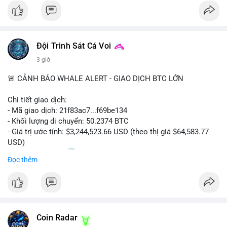
#bitcoin
#cryptosecurity
#blockchain
#binancesquare
#btc
$btc
Đội Trinh Sát Cá Voi
#vlikevn
#titanbot
3 giờ
📰 Nguồn: Cointelegraph
🚨 CẢNH BÁO WHALE ALERT - GIAO DỊCH BTC LỚN
Chi tiết giao dịch:
- Mã giao dịch: 21f83ac7...f69be134
- Khối lượng di chuyển: 50.2374 BTC
- Giá trị ước tính: $3,244,523.66 USD (theo thị giá $64,583.77
USD)
- Thời gian: 01:20
1 2026-08-06 UTC
Đọc thêm
Nhận định phân tích: Giao dịch 50.2374 BTC trị giá hơn 3.24
triệu USD được phát hiện trong mempool, chưa được xác
nhận. Với quy mô này, khả năng cao cá voi đang thực hiện
chiến lược chuyển ví lạnh để tích lũy dài hạn, không phải hành
Coin Radar
động bán tháo. Tuy nhiên, nếu dòng tiền này hướng về ví sàn