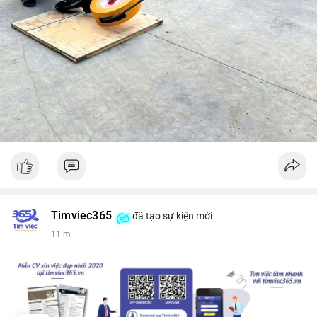
Timviec365
đã tạo sự kiện mới
11 m