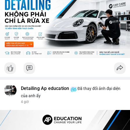
ro từ việc sàn Binance và các vấn đề pháp lý.
💡 NHẬN ĐỊNH & KHUYẾN NGHỊ: Thị trường đang ở giai đoạn
sợ mạo cực độ, có thể kéo dài nếu không có tín hiệu tích cực
rõ ràng. Các coin lớn như Ethereum, Solana vẫn được theo dõi
nhưng không đủ để khắc phục tâm lý sợ mạo. Người đầu tư
nên cẩn trọng, tập trung vào phân tích kỹ thuật và theo dõi các
thông tin chính từ các nguồn tin uy tín.
📊 Nguồn: Radar Tâm Lý Thị Trường
Detailing Ap education
Đã thay đổi ảnh đại diện
của anh ấy
4 giờ