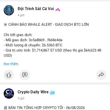
Đội Trinh Sát Cá Voi
4 giờ
🚨 CẢNH BÁO WHALE ALERT - GIAO DỊCH BTC LỚN
Chi tiết giao dịch:
- Mã giao dịch: 3c5a8bb9...f668e4da
- Khối lượng di chuyển: 26.5363 BTC
- Giá trị ước tính: $1,714,867.57 USD (theo thị giá $64,623.48
USD)
- Thời gian: 00:19:38 2026-08-06 UTC
Đọc thêm
Nhận định phân tích hành vi của Cá voi dựa trên giao dịch này:
Khối lượng 26.5363 BTC, tương đương 1.71 triệu USD, là mức
chuyển động đáng kể trong bối cảnh Bitcoin đang giao dịch
quanh vùng $64,600. Giao dịch chưa xác nhận (mempool) với
thời gian đêm muộn UTC cho thấy cá voi có thể đang tận dụng
Crypto Daily Wire
thanh khoản yếu để dịch chuyển tài sản mà không gây trượt
5 giờ
giá lớn. Nếu số BTC này được gửi lên sàn tập trung (CEX), khả
năng cao là chuẩn bị cho một lệnh bán lớn, tạo áp lực giảm
📰 BẢN TIN TỔNG HỢP CRYPTO TỐI - 06/08/2026