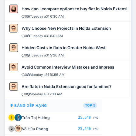
How can I compare options to buy flat in Noida Extension?
0
Tuesday a31 6:30 AM
Why Choose New Projects in Noida Extension
0
Tuesday a31 6:01 AM
Hidden Costs in flats in Greater Noida West
0
Tuesday a31 5:26 AM
Avoid Common Interview Mistakes and Impress
0
Monday a31 10:55 AM
Are flats in Noida Extension good for families?
0
Monday a31 7:10 AM
BẢNG XẾP HẠNG
TOP 5
Trần Thị Hương
25,548
1
VNĐ
Võ Hữu Phong
25,446
2
VNĐ