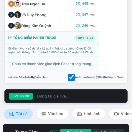
Trần Ngọc Hà
25,445
3
VNĐ
Võ Duy Phong
25,347
4
VNĐ
Đặng Kim Quỳnh
25,246
5
VNĐ
TỔNG ĐIỂM PAPER TRADE
TOP 5 · LIVE
Điểm live = số dư ví + ký quỹ + PnL chưa chốt · Chốt 12:00
ngày cuối tháng · Top 1 trên 20.000 đ nhận 30 ngày VIP Whale.
Chưa có thành viên giao dịch Paper trong tháng.
Hide Module
Diễn đàn
Auto-refresh (30s)
Refresh Now
Đang tải giá live...
LIVE PRICE
Tất cả
Văn bản
Hình ảnh
Video