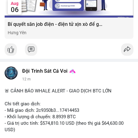
Aug
06
Bí quyết săn job điện - điện tử xịn xò để gia tăng thu nhập ⚡
Hưng Yên
Đội Trinh Sát Cá Voi
12 m
🚨 CẢNH BÁO WHALE ALERT - GIAO DỊCH BTC LỚN
Chi tiết giao dịch:
- Mã giao dịch: 2c9350b3...17414453
- Khối lượng di chuyển: 8.8939 BTC
- Giá trị ước tính: $574,810.10 USD (theo thị giá $64,630.00
USD)
- Thời gian: 04:19:58 2026-08-06 UTC