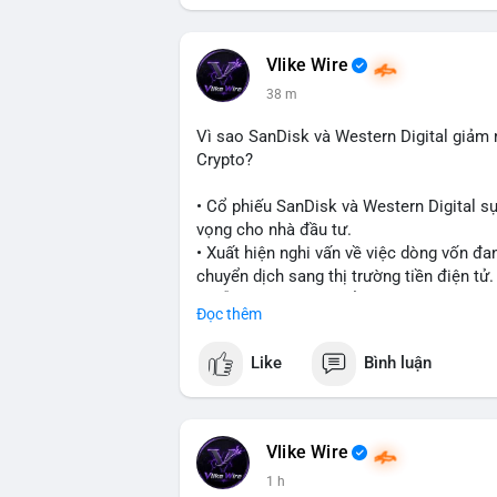
#vlikevn
#titanbot
📰 Nguồn: CoinDesk
Vlike Wire
38 m
Vì sao SanDisk và Western Digital giả
Crypto?
• Cổ phiếu SanDisk và Western Digital s
vọng cho nhà đầu tư.
• Xuất hiện nghi vấn về việc dòng vốn đa
chuyển dịch sang thị trường tiền điện tử.
• Diễn biến này có thể là tín hiệu cho t
Đọc thêm
công nghệ và crypto.
Like
Bình luận
#binancesquare
#cryptonews
#marketan
$btc $eth
Vlike Wire
#vlikevn
#titanbot
1 h