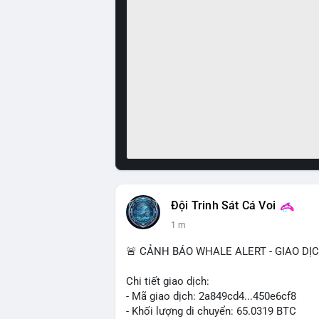
Đội Trinh Sát Cá Voi
1 m
🚨 CẢNH BÁO WHALE ALERT - GIAO DỊ
Chi tiết giao dịch:
- Mã giao dịch: 2a849cd4...450e6cf8
- Khối lượng di chuyển: 65.0319 BTC