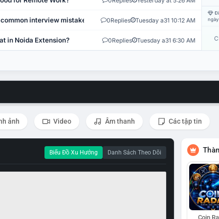
 Good for Remote Work?
0
Replies
Yesterday at 5:26 AM
Đi
 common interview mistakes?
0
Replies
Tuesday a31 10:12 AM
ngày
C
at in Noida Extension?
0
Replies
Tuesday a31 6:30 AM
nh ảnh
Video
Âm thanh
Các tập tin
Thàn
Biểu Đồ Xu Hướng
Danh Sách Theo Dõi
Coin R