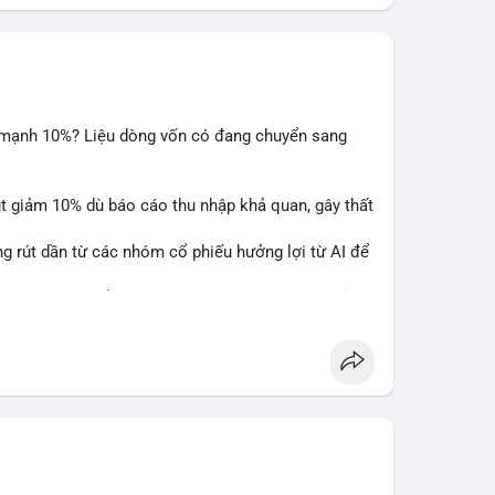
m mạnh 10%? Liệu dòng vốn có đang chuyển sang
ụt giảm 10% dù báo cáo thu nhập khả quan, gây thất
ng rút dần từ các nhóm cổ phiếu hưởng lợi từ AI để
hấy sự luân chuyển dòng tiền giữa các nhóm tài sản
alysis
#ai
#investing