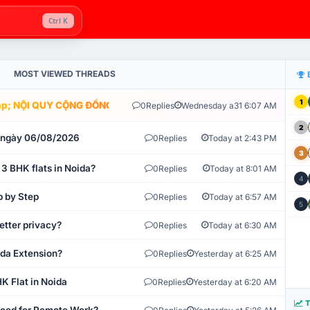
Ctrl K
MOST VIEWED THREADS
1
; NỘI QUY CỘNG ĐỒNG VLIKE.VN: HỆ THỐNG GIÁM SÁT TỰ ĐỘNG V
0
Replies
Wednesday a31 6:07 AM
2
t ngày 06/08/2026
0
Replies
Today at 2:43 PM
3
 3 BHK flats in Noida?
0
Replies
Today at 8:01 AM
4
p by Step
0
Replies
Today at 6:57 AM
5
etter privacy?
0
Replies
Today at 6:30 AM
ida Extension?
0
Replies
Yesterday at 6:25 AM
K Flat in Noida
0
Replies
Yesterday at 6:20 AM
T