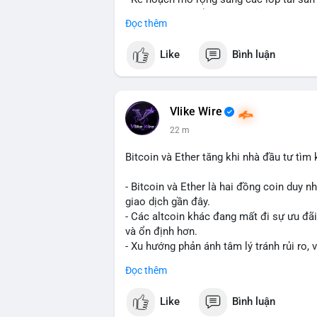
- Bước đi này nhằm tăng khả năng truy c
Đọc thêm
blockchain.
Like
Bình luận
#binancesquare
#cryptonews
#usdt
#tet
#blockchain
$usdt
Vlike Wire
22 m
#vlikevn
#titanbot
Bitcoin và Ether tăng khi nhà đầu tư tìm
📰 Nguồn: CoinDesk
- Bitcoin và Ether là hai đồng coin duy n
giao dịch gần đây.
- Các altcoin khác đang mất đi sự ưu đãi
và ổn định hơn.
- Xu hướng phản ánh tâm lý tránh rủi ro, 
trường lớn nhất.
Đọc thêm
$btc
#btc
$eth
#eth
Like
Bình luận