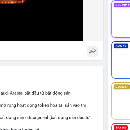
SOL VIP #
ADA #6
DOGE #7
audi Arabia, bắt đầu từ bất động sản
 mở rộng hoạt động token hóa tài sản vào thị
bất động sản istituционаl (bất động sản đầu tư
TRX #8
khác trong tương lai.