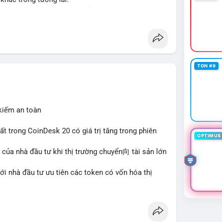
ập và thanh khoản cho tài sản truyền thống qua
her
#tokenization
#realestate
#saudiarabia
TON #9
 kiếm an toàn
hất trong CoinDesk 20 có giá trị tăng trong phiên
OPTIMUS 
 của nhà đầu tư khi thị trường chuyển向 tài sản lớn
với nhà đầu tư ưu tiên các token có vốn hóa thị