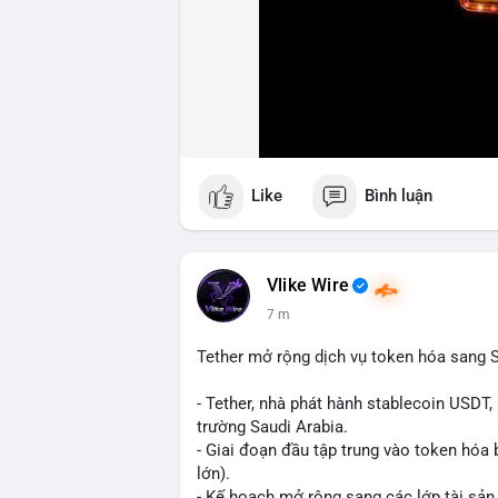
Like
Bình luận
Vlike Wire
7 m
Tether mở rộng dịch vụ token hóa sang S
- Tether, nhà phát hành stablecoin USDT,
trường Saudi Arabia.
- Giai đoạn đầu tập trung vào token hóa 
lớn).
- Kế hoạch mở rộng sang các lớp tài sản 