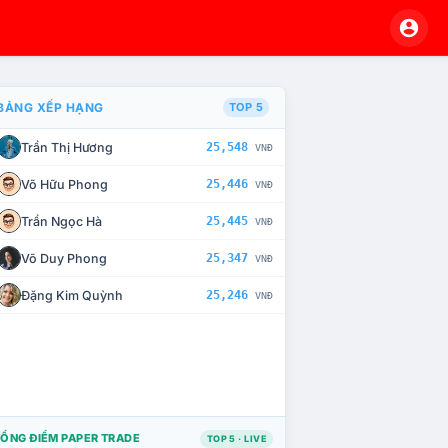
BẢNG XẾP HẠNG
TOP 5
Trần Thị Hương
25,548
VNĐ
À CHẾ TÀI XỬ LÝ VI PHẠM
Võ Hữu Phong
25,446
VNĐ
Trần Ngọc Hà
25,445
VNĐ
Võ Duy Phong
25,347
VNĐ
Đặng Kim Quỳnh
25,246
VNĐ
ỔNG ĐIỂM PAPER TRADE
TOP 5 · LIVE