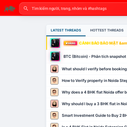
LATEST THREADS
HOTTEST THREADS
CẢNH BÁO BẢO MẬT &amp
VÀNG
BTC (Bitcoin) - Phân tích snapsho
What should I verify before booking
How to Verify property in Noida Ste
Why does a 4 BHK flat Noida offer b
Why should I buy a 3 BHK flat in No
Smart Investment Guide to Buy 2 BH