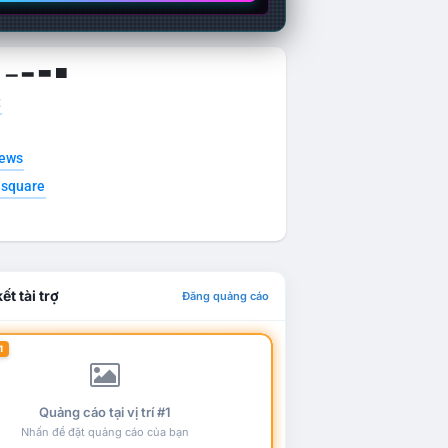
g ▁ ▂ ▃ ▄
t
news
esquare
ết tài trợ
Đăng quảng cáo
1
Quảng cáo tại vị trí #1
Nhấn để đặt quảng cáo của bạn