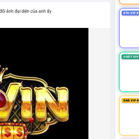
đổi ảnh đại diện của anh ấy
ETH VIP #
USDT VIP
BNB VIP 