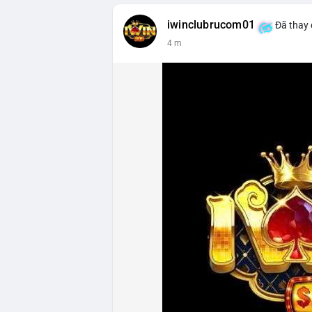
iwinclubrucom01
Đã thay 
4 m