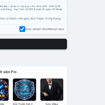
ểm live = số dư ví + ký quỹ + PnL chưa chốt · Chốt 12:00
 cuối tháng · Top 1 trên 20.000 đ nhận 30 ngày VIP Whale.
hưa có thành viên giao dịch Paper trong tháng.
Auto-refresh (30s)
Refresh Now
h viên Pro
adar
Đội Trinh Sát Cá Voi
Sơn Vlike