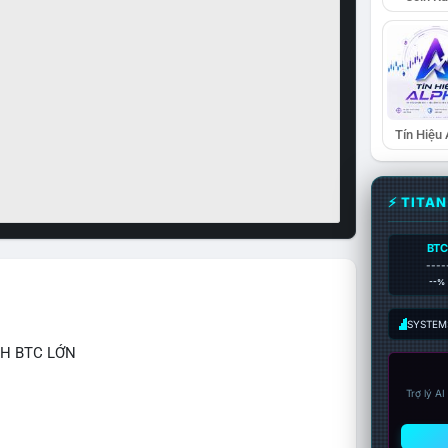
Tín Hiệu
⚡ TITA
BTC
----
--%
SYSTEM:
CH BTC LỚN
Trợ lý A