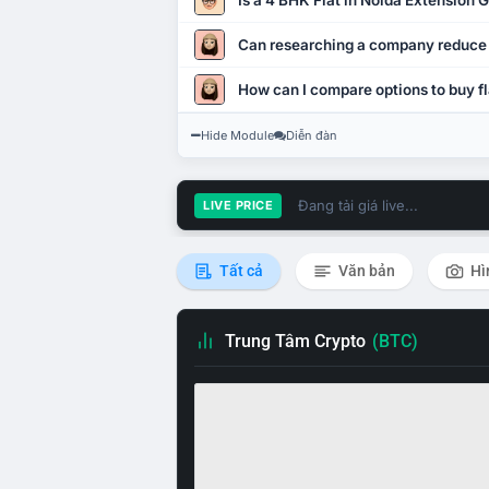
Is a 4 BHK Flat in Noida Extension
Can researching a company reduce
How can I compare options to buy fl
Hide Module
Diễn đàn
Đang tải giá live...
LIVE PRICE
Tất cả
Văn bản
Hì
Trung Tâm Crypto
(BTC)