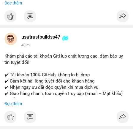
Đọc thêm
- WhatsApp: +1 (479) 438-1734
Tài khoản của chúng tôi được đánh giá cao về độ tin cậy và
tính sẵn sàng, giúp bạn giao dịch thuận lợi. Hãy nhắn tin ngay
để được tư vấn chi tiết.
usatrustbuildss47
#buyverifiedpaypalaccounts
#marketing
#seo
#smm
40 m
#onlineshopping
#digitalmarketing
#usa
#highqualityaccounts
#readytouseaccounts
Khám phá các tài khoản GitHub chất lượng cao, đảm bảo uy
tín tuyệt đối!
✔️ Tài khoản 100% GitHub, không lo bị drop
✔️ Cam kết hài lòng tuyệt đối cho khách hàng
✔️ Nhận ngay ưu đãi độc quyền khi mua dịch vụ
✔️ Giao hàng nhanh, toàn quyền truy cập (Email + Mật khẩu)
✔️ Hỗ trợ 24/7 và bảo hành thay thế
Đọc thêm
Cần xác nhận đơn hàng? Liên hệ ngay để được tư vấn!
📧 Email: usatrustbuild@gmail.com
📩 Telegram: @UsaTrustBuild