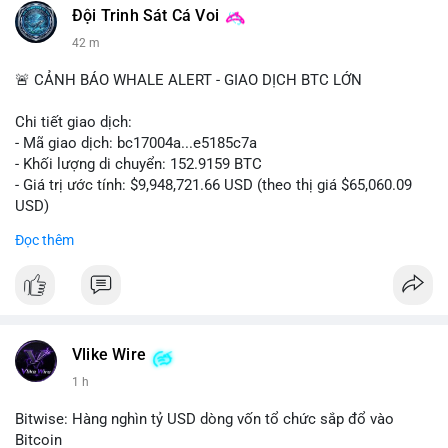
Đội Trinh Sát Cá Voi
42 m
🚨 CẢNH BÁO WHALE ALERT - GIAO DỊCH BTC LỚN
Chi tiết giao dịch:
- Mã giao dịch: bc17004a...e5185c7a
- Khối lượng di chuyển: 152.9159 BTC
- Giá trị ước tính: $9,948,721.66 USD (theo thị giá $65,060.09
USD)
- Thời gian: 14:19:56 2026-08-08 UTC
Đọc thêm
Nhận định phân tích:
Khối lượng 152.9 BTC trị giá gần 10 triệu USD được chuyển
trong một giao dịch chưa xác nhận cho thấy dấu hiệu của một
tổ chức lớn hoặc cá voi đang tái cơ cấu danh mục. Với mức
giá quanh vùng $65,000, động thái này có thể là bước chuẩn bị
Vlike Wire
cho chiến lược tích lũy dài hạn hoặc chuyển lên sàn để thanh
1 h
khoản. Một giao dịch lớn như vậy thường tạo áp lực tâm lý
ngắn hạn lên thị trường, khiến nhà đầu tư nhỏ lẻ dễ bị dao
Bitwise: Hàng nghìn tỷ USD dòng vốn tổ chức sắp đổ vào
động.
Bitcoin