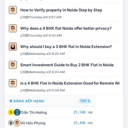
How to Verify property in Noida Step by Step
0
Thursday a31 6:57 AM
Why does a 4 BHK flat Noida offer better privacy?
0
Thursday a31 6:30 AM
Why should I buy a 3 BHK flat in Noida Extension?
0
Wednesday a31 6:25 AM
Smart Investment Guide to Buy 2 BHK Flat in Noida
0
Wednesday a31 6:20 AM
Is a 4 BHK Flat in Noida Extension Good for Remote Work?
0
Wednesday a31 5:26 AM
BẢNG XẾP HẠNG
TOP 5
Trần Thị Hương
25,548
1
VNĐ
Võ Hữu Phong
25,446
2
VNĐ