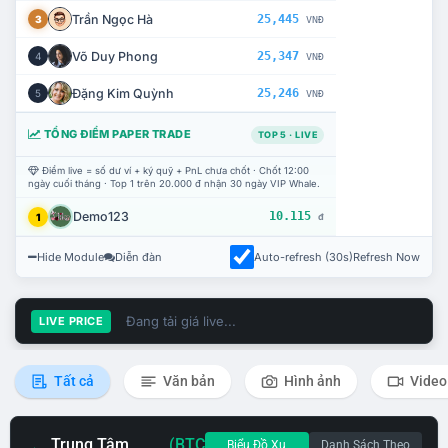
Trần Ngọc Hà
25,445
3
VNĐ
Võ Duy Phong
25,347
4
VNĐ
Đặng Kim Quỳnh
25,246
5
VNĐ
TỔNG ĐIỂM PAPER TRADE
TOP 5 · LIVE
Điểm live = số dư ví + ký quỹ + PnL chưa chốt · Chốt 12:00
ngày cuối tháng · Top 1 trên 20.000 đ nhận 30 ngày VIP Whale.
Demo123
10.115
1
đ
Hide Module
Diễn đàn
Auto-refresh (30s)
Refresh Now
Đang tải giá live...
LIVE PRICE
Tất cả
Văn bản
Hình ảnh
Video
Trung Tâm
(BTC
Biểu Đồ Xu
Danh Sách Theo