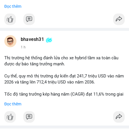
Đọc thêm
$btc
#btc
#vlikevn
#titanbot
📰 Nguồn: Cointelegraph
bhavesh31
1 h
Thị trường hệ thống đánh lửa cho xe hybrid tầm xa toàn cầu
được dự báo tăng trưởng mạnh.
Cụ thể, quy mô thị trường dự kiến đạt 241,7 triệu USD vào năm
2026 và tăng lên 712,4 triệu USD vào năm 2036.
Tốc độ tăng trưởng kép hàng năm (CAGR) đạt 11,6% trong giai
đoạn dự báo.
Đọc thêm
Đây là cơ hội lớn cho các nhà sản xuất và nhà đầu tư trong lĩnh
vực công nghệ ô tô xanh.