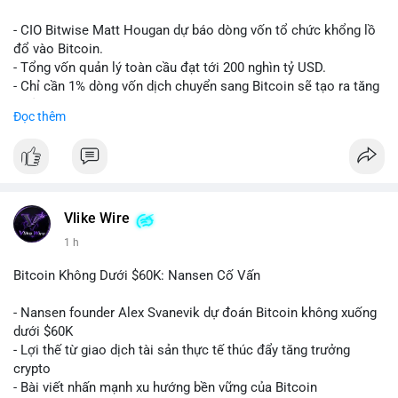
Lời khuyên:
- CIO Bitwise Matt Hougan dự báo dòng vốn tổ chức khổng lồ
Nhà đầu tư nên quan sát thêm 1-2 block tiếp theo để xác nhận
đổ vào Bitcoin.
đích đến của dòng tiền. Tránh hành động theo cảm tính trước
- Tổng vốn quản lý toàn cầu đạt tới 200 nghìn tỷ USD.
các biến động nhỏ, ưu tiên quản lý rủi ro chặt chẽ và không sử
- Chỉ cần 1% dòng vốn dịch chuyển sang Bitcoin sẽ tạo ra tăng
dụng đòn bẩy quá mức trong giai đoạn biến động này.
trưởng dài hạn cực lớn.
Đọc thêm
#152dot9btc
#chuyenvilanh
#tieulon10trieuusd
#btc65k
#bitcoin
#btc
#bitwise
#cryptonews
#binancesquare
#giaodichchuaxacnhan
$btc
#vlikevn
#titanbot
Vlike Wire
1 h
📰 Nguồn: CoinDesk
Bitcoin Không Dưới $60K: Nansen Cố Vấn
- Nansen founder Alex Svanevik dự đoán Bitcoin không xuống
dưới $60K
- Lợi thế từ giao dịch tài sản thực tế thúc đẩy tăng trưởng
crypto
- Bài viết nhấn mạnh xu hướng bền vững của Bitcoin