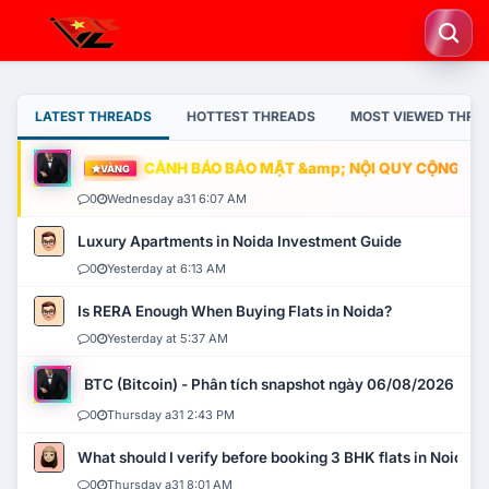
LATEST THREADS
HOTTEST THREADS
MOST VIEWED THRE
CẢNH BÁO BẢO MẬT &amp; NỘI QUY CỘNG ĐỒNG
VÀNG
0
Wednesday a31 6:07 AM
Luxury Apartments in Noida Investment Guide
0
Yesterday at 6:13 AM
Is RERA Enough When Buying Flats in Noida?
0
Yesterday at 5:37 AM
BTC (Bitcoin) - Phân tích snapshot ngày 06/08/2026
0
Thursday a31 2:43 PM
What should I verify before booking 3 BHK flats in Noida?
0
Thursday a31 8:01 AM