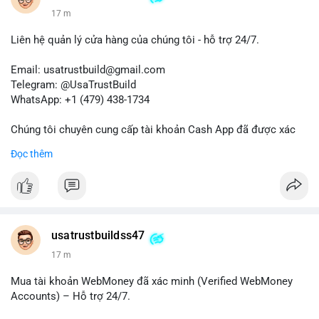
17 m
Liên hệ quản lý cửa hàng của chúng tôi - hỗ trợ 24/7.
Email: usatrustbuild@gmail.com
Telegram: @UsaTrustBuild
WhatsApp: +1 (479) 438-1734
Chúng tôi chuyên cung cấp tài khoản Cash App đã được xác
minh (Buy Verified Cash App Accounts) cho các nhu cầu
Đọc thêm
marketing, SEO, SMM, chuyển tiền, gửi tiền qua di động, thanh
toán USDT và các giao dịch tiền mặt tại Mỹ.
Liên hệ ngay để được tư vấn và hỗ trợ nhanh nhất!
#buyverifiedcashappaccounts
#marketing
#seo
#smm
usatrustbuildss47
#trendingnow
#cashout
#sendmoney
#mobiledeposit
#pay
17 m
#usdt
#usa
Mua tài khoản WebMoney đã xác minh (Verified WebMoney
Accounts) – Hỗ trợ 24/7.