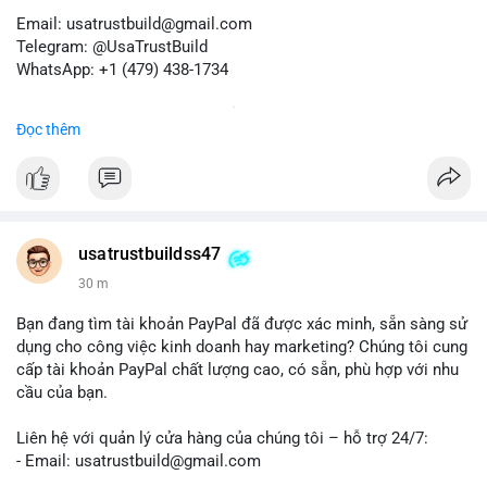
Email: usatrustbuild@gmail.com
Telegram: @UsaTrustBuild
WhatsApp: +1 (479) 438-1734
Dịch vụ uy tín, nhanh chóng, bảo mật.
Đọc thêm
#buyverifiedredotpayaccount
#marketing
#seo
#smm
#trendingnow
#cashout
#sendmoney
#mobiledeposit
#pay
#usdt
#btc
usatrustbuildss47
30 m
Bạn đang tìm tài khoản PayPal đã được xác minh, sẵn sàng sử
dụng cho công việc kinh doanh hay marketing? Chúng tôi cung
cấp tài khoản PayPal chất lượng cao, có sẵn, phù hợp với nhu
cầu của bạn.
Liên hệ với quản lý cửa hàng của chúng tôi – hỗ trợ 24/7:
- Email: usatrustbuild@gmail.com
- Telegram: @UsaTrustBuild