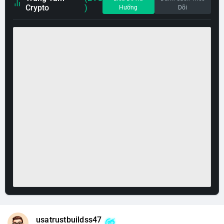
Crypto
)
Hướng
Dõi
usatrustbuildss47