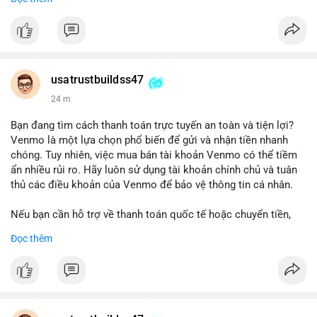
chuyển tiền, mobile deposit và thanh toán USDT.
#buyverifiedgo2bankaccounts
#marketing
#seo
#smm
#trendingnow
#cashout
#sendmoney
#mobiledeposit
#pay
#usdt
usatrustbuildss47
24 m
Bạn đang tìm cách thanh toán trực tuyến an toàn và tiện lợi?
Venmo là một lựa chọn phổ biến để gửi và nhận tiền nhanh
chóng. Tuy nhiên, việc mua bán tài khoản Venmo có thể tiềm
ẩn nhiều rủi ro. Hãy luôn sử dụng tài khoản chính chủ và tuân
thủ các điều khoản của Venmo để bảo vệ thông tin cá nhân.
Nếu bạn cần hỗ trợ về thanh toán quốc tế hoặc chuyển tiền,
hãy liên hệ với chúng tôi qua email hoặc Telegram. Chúng tôi
Đọc thêm
cung cấp dịch vụ tư vấn và giải pháp thanh toán trực tuyến an
toàn.
Liên hệ:
Email: usatrustbuild@gmail.com