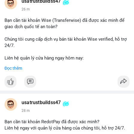
Telegram: @UsaTrustBuild
usatrustbuildss47
WhatsApp: +1 (479) 438-1734
26 m
#thanhtoanonline
#venmo
#chuyentien
#giaodichantoan
Bạn cần tài khoản Wise (Transferwise) đã được xác minh để
#taichinhso
#seo
#smm
giao dịch quốc tế an toàn?
Chúng tôi cung cấp dịch vụ bán tài khoản Wise verified, hỗ trợ
24/7.
Liên hệ quản lý cửa hàng ngay hôm nay:
📧 Email: usatrustbuild@gmail.com
Đọc thêm
✈️ Telegram: @UsaTrustBuild
📱 WhatsApp: +1 (479) 438-1734
Dịch vụ của chúng tôi phù hợp cho nhu cầu chuyển tiền, nhận
tiền, thanh toán quốc tế.
usatrustbuildss47
#buyverifiedwiseaccounts
#marketing
#seo
#smm
28 m
#trendingnow
#cashout
#sendmoney
#mobiledeposit
#pay
#usdt
Bạn cần tài khoản RedotPay đã được xác minh?
Liên hệ ngay với quản lý cửa hàng của chúng tôi, hỗ trợ 24/7.