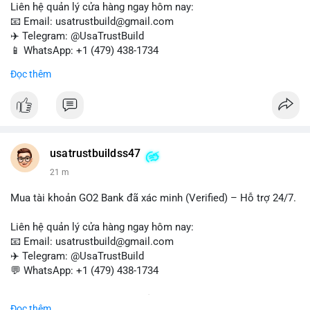
Liên hệ quản lý cửa hàng ngay hôm nay:
📧 Email: usatrustbuild@gmail.com
✈️ Telegram: @UsaTrustBuild
📱 WhatsApp: +1 (479) 438-1734
Đọc thêm
Tài khoản WebMoney xác minh sẵn sàng – giao dịch nhanh
chóng, an toàn, phù hợp cho thanh toán trực tuyến, nhận tiền
và chuyển tiền quốc tế.
#buyverifiedwebmoneyaccounts
#webmoney
#verifiedaccounts
#onlinepayment
#cashout
#sendmoney
usatrustbuildss47
#trustbuild
21 m
Mua tài khoản GO2 Bank đã xác minh (Verified) – Hỗ trợ 24/7.
Liên hệ quản lý cửa hàng ngay hôm nay:
📧 Email: usatrustbuild@gmail.com
✈️ Telegram: @UsaTrustBuild
💬 WhatsApp: +1 (479) 438-1734
Dịch vụ uy tín, nhanh chóng, bảo mật – phù hợp cho giao dịch,
Đọc thêm