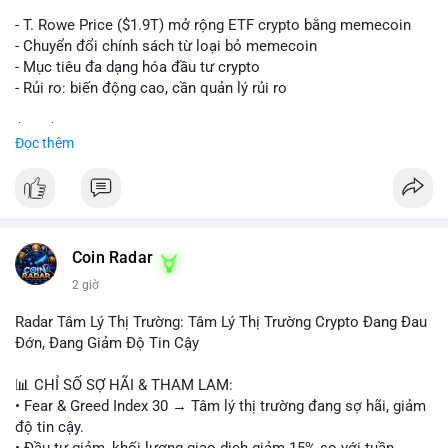
trên sàn tập trung hoặc OTC. Mặt khác, nếu địa chỉ nhận là ví
lạnh không kết nối internet, khả năng cao là hành động tích lũy
- T. Rowe Price ($1.9T) mở rộng ETF crypto bằng memecoin
dài hạn, giảm áp lực bán ngắn hạn. Thời điểm cuối tuần, thanh
- Chuyển đổi chính sách từ loại bỏ memecoin
khoản mỏng, khiến biến động giá quanh vùng $65,000 có thể
- Mục tiêu đa dạng hóa đầu tư crypto
mạnh hơn bình thường khi lệnh này được xác nhận.
- Rủi ro: biến động cao, cần quản lý rủi ro
Lời khuyên ngắn gọn cho nhà đầu tư nhỏ lẻ:
$btc $eth
Đọc thêm
Theo dõi xác nhận của giao dịch này. Nếu coin vào sàn giao
dịch lớn, cần thận trọng với nhịp điều chỉnh ngắn hạn. Tuyệt
#vlikevn
#titanbot
đối không sử dụng đòn bẩy cao trong 24 giờ tới khi dòng tiền
lớn chưa xác định rõ đích đến cuối cùng.
📰 Nguồn: CoinDesk
#153btc
#10triệuusd
#chuyểnvílớn
#btcmempool
Coin Radar
#áplựcbántiềmnăng
2 giờ
Radar Tâm Lý Thị Trường: Tâm Lý Thị Trường Crypto Đang Đau
Đớn, Đang Giảm Độ Tin Cậy
📊 CHỈ SỐ SỢ HÃI & THAM LAM:
• Fear & Greed Index 30 → Tâm lý thị trường đang sợ hãi, giảm
độ tin cậy.