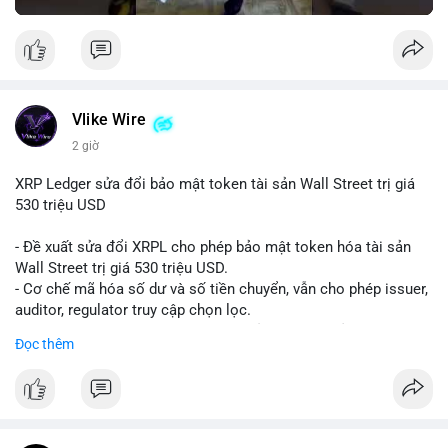
Vlike Wire
2 giờ
XRP Ledger sửa đổi bảo mật token tài sản Wall Street trị giá
530 triệu USD
- Đề xuất sửa đổi XRPL cho phép bảo mật token hóa tài sản
Wall Street trị giá 530 triệu USD.
- Cơ chế mã hóa số dư và số tiền chuyển, vẫn cho phép issuer,
auditor, regulator truy cập chọn lọc.
- Mục tiêu: tăng tính riêng tư, tuân thủ quy định, bảo vệ dữ liệu
Đọc thêm
tài chính.
- Đề xuất đang được xem xét bởi cộng đồng XRPL và các tổ
chức tài chính.
#binancesquare
#cryptonews
#xrp