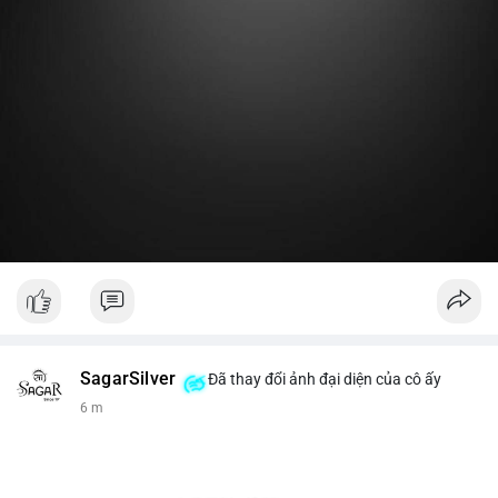
Lời khuyên:
Nhà đầu tư nhỏ lẻ nên theo dõi thêm 2-3 giao dịch lớn tiếp
theo trong 24 giờ. Nếu dòng tiền tiếp tục chảy vào ví lạnh, đó
là tín hiệu tích lũy. Tránh hành động theo cảm xúc trước một
giao dịch đơn lẻ.
#19dot8371btc
#vilanh
#tichluydaihan
#phanbotaisan
#gia65k
SagarSilver
Đã thay đổi ảnh đại diện của cô ấy
6 m