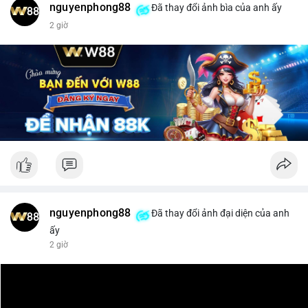
nguyenphong88
Đã thay đổi ảnh bìa của anh ấy
$xrp
2 giờ
#vlikevn
#titanbot
📰 Nguồn: CoinDesk
nguyenphong88
Đã thay đổi ảnh đại diện của anh
ấy
2 giờ