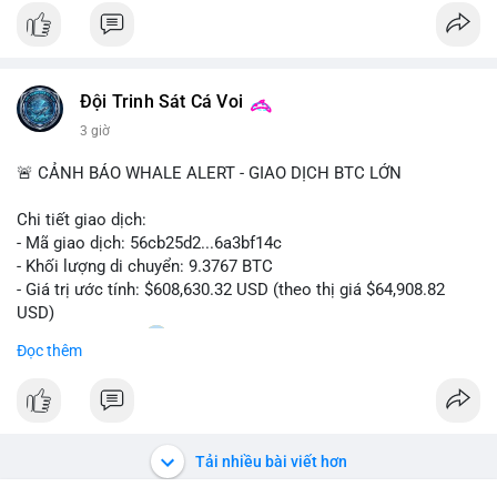
$btc
#vlikevn
#titanbot
Đội Trinh Sát Cá Voi
📰 Nguồn: CoinDesk
3 giờ
🚨 CẢNH BÁO WHALE ALERT - GIAO DỊCH BTC LỚN
Chi tiết giao dịch:
- Mã giao dịch: 56cb25d2...6a3bf14c
- Khối lượng di chuyển: 9.3767 BTC
- Giá trị ước tính: $608,630.32 USD (theo thị giá $64,908.82
USD)
- Thời gian: 02:20
0 2026-08-08 UTC
Đọc thêm
Nhận định phân tích:
Giao dịch gần 610 nghìn USD được thực hiện trong khung giờ
sáng sớm, thời điểm thanh khoản mỏng, cho thấy chủ ví ưu
tiên sự riêng tư hơn là tốc độ khớp lệnh. Với khối lượng trung
Tải nhiều bài viết hơn
bình lớn này, khả năng cao là cá voi đang tái phân bổ tài sản