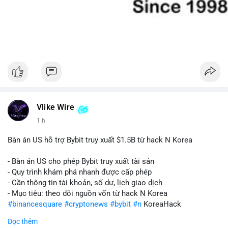
Vlike Wire
1 h
Bàn án US hỗ trợ Bybit truy xuất $1.5B từ hack N Korea
- Bàn án US cho phép Bybit truy xuất tài sản
- Quy trình khám phá nhanh được cấp phép
- Cần thông tin tài khoản, số dư, lịch giao dịch
- Mục tiêu: theo dõi nguồn vốn từ hack N Korea
#binancesquare
#cryptonews
#bybit
#n
KoreaHack
Đọc thêm
$btc $eth