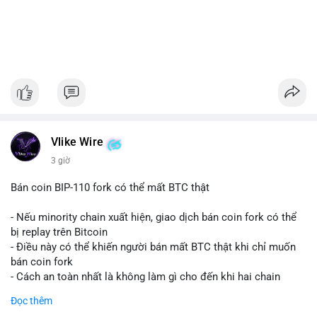
Vlike Wire
3 giờ
Bán coin BIP-110 fork có thể mất BTC thật
- Nếu minority chain xuất hiện, giao dịch bán coin fork có thể
bị replay trên Bitcoin
- Điều này có thể khiến người bán mất BTC thật khi chỉ muốn
bán coin fork
- Cách an toàn nhất là không làm gì cho đến khi hai chain
được tách riêng
Đọc thêm
-
#binancesquare
#cryptonews
#btc
#bip110