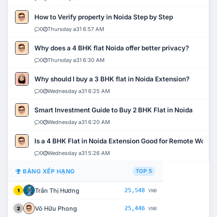
How to Verify property in Noida Step by Step
0
Thursday a31 6:57 AM
Why does a 4 BHK flat Noida offer better privacy?
0
Thursday a31 6:30 AM
Why should I buy a 3 BHK flat in Noida Extension?
0
Wednesday a31 6:25 AM
Smart Investment Guide to Buy 2 BHK Flat in Noida
0
Wednesday a31 6:20 AM
Is a 4 BHK Flat in Noida Extension Good for Remote Work?
0
Wednesday a31 5:26 AM
BẢNG XẾP HẠNG
TOP 5
Trần Thị Hương
25,548
1
VNĐ
Võ Hữu Phong
25,446
2
VNĐ