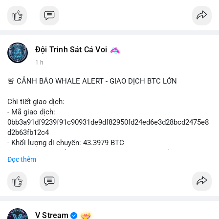
#vlikevn
#titanbot
📰 Nguồn: Cointelegraph
Đội Trinh Sát Cá Voi
1 h
🚨 CẢNH BÁO WHALE ALERT - GIAO DỊCH BTC LỚN
Chi tiết giao dịch:
- Mã giao dịch:
0bb3a91df9239f91c90931de9df82950fd24ed6e3d28bcd2475e8
d2b63fb12c4
- Khối lượng di chuyển: 43.3979 BTC
- Giá trị ước tính: $2,820,579.98 USD (theo thị giá $64,993.43
Đọc thêm
USD)
- Thời gian: 04:18
4 2026-08-08 UTC
Nhận định phân tích hành vi của Cá voi dựa trên giao dịch này:
Khối lượng 43.3979 BTC tương đương 2.82 triệu USD, một con
V Stream
số đủ lớn để tạo áp lực thanh khoản tức thời. Hành vi này có