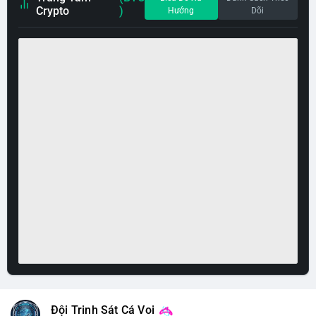
Crypto
)
Hướng
Dõi
Đội Trinh Sát Cá Voi