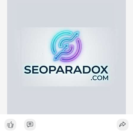
lực cung ngắn hạn. Tuy nhiên, nếu địa chỉ nhận là ví lạnh hoặc
ví tích lũy, động thái này phản ánh chiến lược nắm giữ dài hạn
giữa lúc thị trường biến động quanh mốc 65,000 USD. Việc
giao dịch chưa được xác nhận làm tăng sự chú ý của giới đầu
tư, có thể gây ra biến động giá tức thời.
Lời khuyên ngắn gọn cho nhà đầu tư nhỏ lẻ:
Hãy theo dõi xác nhận giao dịch và dòng tiền tiếp theo. Nếu
BTC bị chuyển lên sàn trong khung giờ thanh khoản thấp, hãy
thận trọng với nhịp điều chỉnh ngắn hạn. Không nên hành động
theo cảm xúc, hãy đặt lệnh dựa trên vùng hỗ trợ và kháng cự rõ
ràng.
#21dot71btc
#mempoolbtc
#chuyentiencavoi
#aplucban
#biendonggia