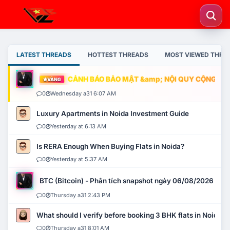
LATEST THREADS
HOTTEST THREADS
MOST VIEWED THRE
CẢNH BÁO BẢO MẬT &amp; NỘI QUY CỘNG ĐỒNG
VÀNG
0
Wednesday a31 6:07 AM
Luxury Apartments in Noida Investment Guide
0
Yesterday at 6:13 AM
Is RERA Enough When Buying Flats in Noida?
0
Yesterday at 5:37 AM
BTC (Bitcoin) - Phân tích snapshot ngày 06/08/2026
0
Thursday a31 2:43 PM
What should I verify before booking 3 BHK flats in Noida?
0
Thursday a31 8:01 AM