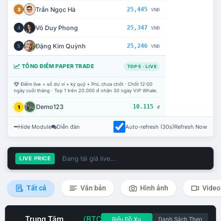
Trần Ngọc Hà
25,445
3
VNĐ
Võ Duy Phong
25,347
4
VNĐ
Đặng Kim Quỳnh
25,246
5
VNĐ
TỔNG ĐIỂM PAPER TRADE
TOP 5 · LIVE
Điểm live = số dư ví + ký quỹ + PnL chưa chốt · Chốt 12:00
ngày cuối tháng · Top 1 trên 20.000 đ nhận 30 ngày VIP Whale.
Demo123
10.115
1
đ
Hide Module
Diễn đàn
Auto-refresh (30s)
Refresh Now
Đang tải giá live...
LIVE PRICE
Tất cả
Văn bản
Hình ảnh
Video
Trung Tâm
(BTC
Biểu Đồ Xu
Danh Sách Theo