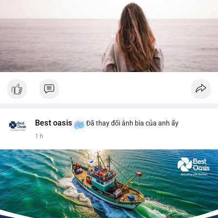
Best oasis
Đã thay đổi ảnh bìa của anh ấy
1 h