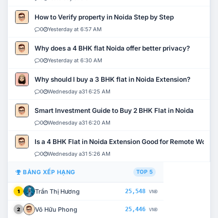
How to Verify property in Noida Step by Step
0
Yesterday at 6:57 AM
Why does a 4 BHK flat Noida offer better privacy?
0
Yesterday at 6:30 AM
Why should I buy a 3 BHK flat in Noida Extension?
0
Wednesday a31 6:25 AM
Smart Investment Guide to Buy 2 BHK Flat in Noida
0
Wednesday a31 6:20 AM
Is a 4 BHK Flat in Noida Extension Good for Remote Work?
0
Wednesday a31 5:26 AM
BẢNG XẾP HẠNG
TOP 5
Trần Thị Hương
25,548
1
VNĐ
Võ Hữu Phong
25,446
2
VNĐ