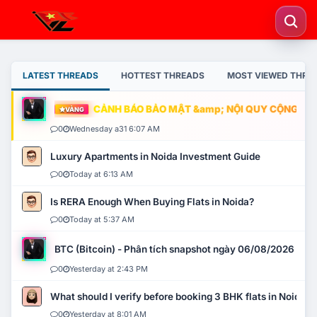
LATEST THREADS
HOTTEST THREADS
MOST VIEWED THRE
CẢNH BÁO BẢO MẬT &amp; NỘI QUY CỘNG ĐỒNG
VÀNG
0
Wednesday a31 6:07 AM
Luxury Apartments in Noida Investment Guide
0
Today at 6:13 AM
Is RERA Enough When Buying Flats in Noida?
0
Today at 5:37 AM
BTC (Bitcoin) - Phân tích snapshot ngày 06/08/2026
0
Yesterday at 2:43 PM
What should I verify before booking 3 BHK flats in Noida?
0
Yesterday at 8:01 AM