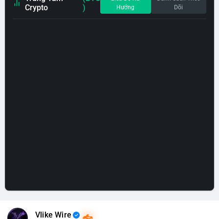
Crypto
)
Hướng
Dõi
Vlike Wire