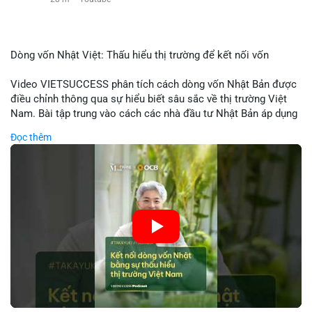
Dòng vốn Nhật Việt: Thấu hiểu thị trường để kết nối vốn
Video VIETSUCCESS phân tích cách dòng vốn Nhật Bản được
điều chỉnh thông qua sự hiểu biết sâu sắc về thị trường Việt
Nam. Bài tập trung vào cách các nhà đầu tư Nhật Bản áp dụng
chiến lược đầu tư phù hợp với điều kiện kinh tế địa phương, từ
Đọc thêm
đầu tư trực tiếp vào doanh nghiệp đến việc giao dịch tài chính.
Kết nối này không chỉ tạo cơ hội tăng trưởng cho Việt Nam mà
còn tạo ra động lực cho thị trường crypto địa phương khi các
nhà đầu tư đa quốc gia tìm kiếm cơ hội đa dạng. Các yếu tố
như chính sách tài chính Việt Nam, xu hướng đầu tư ESG, và
ổn định thị trường sẽ ảnh hưởng trực tiếp đến lưu lượng vốn
nhập khẩu từ Nhật Bản. Bài cũng nhấn mạnh vai trò của thông
tin thị trường chính xác trong việc giảm rủi ro khi kết nối các
thị trường khác nhau.
🎥 Xem video trực tiếp tại: