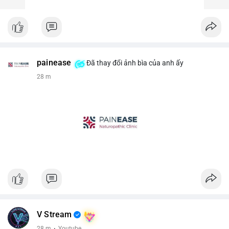
painease
Đã thay đổi ảnh bìa của anh ấy
28 m
V Stream
28 m
·
Youtube