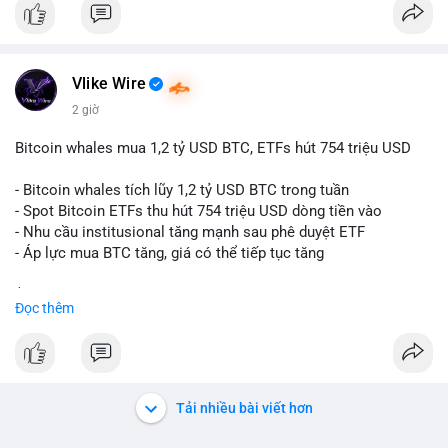
Vlike Wire
2 giờ
Bitcoin whales mua 1,2 tỷ USD BTC, ETFs hút 754 triệu USD
- Bitcoin whales tích lũy 1,2 tỷ USD BTC trong tuần
- Spot Bitcoin ETFs thu hút 754 triệu USD dòng tiền vào
- Nhu cầu institusional tăng mạnh sau phê duyệt ETF
- Áp lực mua BTC tăng, giá có thể tiếp tục tăng
$btc
#btc
Đọc thêm
#vlikevn
#titanbot
📰 Nguồn: CoinDesk
Tải nhiều bài viết hơn