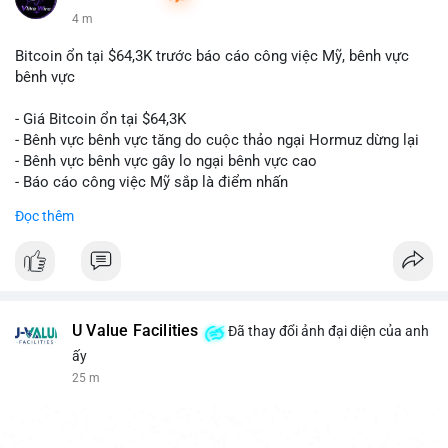
4 m
Bitcoin ổn tại $64,3K trước báo cáo công việc Mỹ, bênh vực
bênh vực
- Giá Bitcoin ổn tại $64,3K
- Bênh vực bênh vực tăng do cuộc thảo ngại Hormuz dừng lại
- Bênh vực bênh vực gây lo ngại bênh vực cao
- Báo cáo công việc Mỹ sắp là điểm nhấn
Đọc thêm
$btc
#btc
#vlikevn
#titanbot
📰 Nguồn: CoinDesk
U Value Facilities
Đã thay đổi ảnh đại diện của anh
ấy
25 m