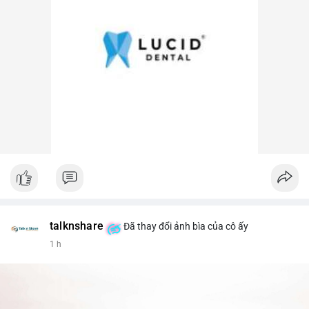
talknshare
Đã thay đổi ảnh bìa của cô ấy
1 h