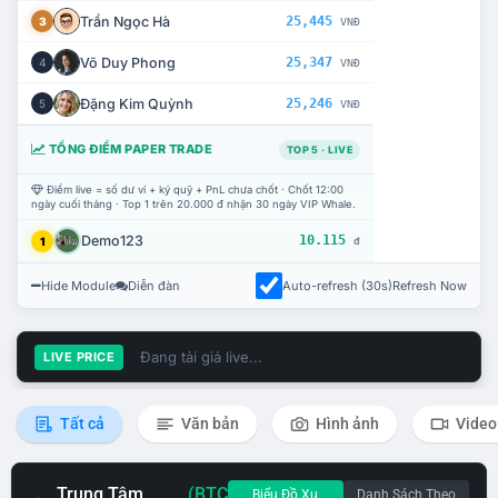
Trần Ngọc Hà
25,445
3
VNĐ
Võ Duy Phong
25,347
4
VNĐ
Đặng Kim Quỳnh
25,246
5
VNĐ
TỔNG ĐIỂM PAPER TRADE
TOP 5 · LIVE
Điểm live = số dư ví + ký quỹ + PnL chưa chốt · Chốt 12:00
ngày cuối tháng · Top 1 trên 20.000 đ nhận 30 ngày VIP Whale.
Demo123
10.115
1
đ
Hide Module
Diễn đàn
Auto-refresh (30s)
Refresh Now
Đang tải giá live...
LIVE PRICE
Tất cả
Văn bản
Hình ảnh
Video
Trung Tâm
(BTC
Biểu Đồ Xu
Danh Sách Theo