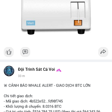
Đội Trinh Sát Cá Voi
33 m
🚨 CẢNH BÁO WHALE ALERT - GIAO DỊCH BTC LỚN
Chi tiết giao dịch:
- Mã giao dịch: 4b522e52...fd98f745
- Khối lượng di chuyển: 8.0316 BTC
- Giá trị ước tính: $516,784.75 USD (theo thị giá $64,343.56