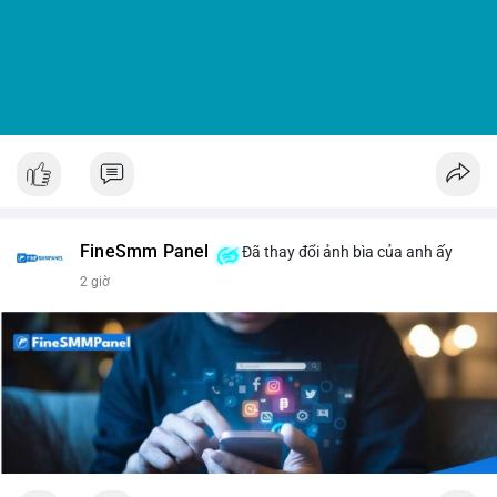
• Nhận định: Thị trường đang trong giai đoạn tích lũy đi ngang
với tâm lý lo ngại về các rào cản pháp lý tại Mỹ.
• Khuyến nghị: Cẩn trọng với các lệnh Long khi tâm lý Fear
đang cao; theo dõi sát tiến độ của Clarity Act và dòng tiền từ
các quỹ ETF.
📊 Nguồn: Radar Tâm Lý Thị Trường
FineSmm Panel
Đã thay đổi ảnh bìa của anh ấy
2 giờ