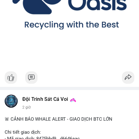
Đội Trinh Sát Cá Voi
2 giờ
🚨 CẢNH BÁO WHALE ALERT - GIAO DỊCH BTC LỚN
Chi tiết giao dịch:
- Mã giao dịch: 8475bbd9...d6646aac