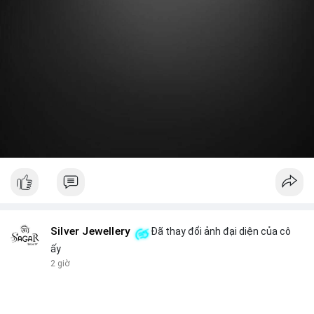
Lời khuyên:
Nhà đầu tư nhỏ lẻ nên theo dõi thêm 2-3 giao dịch lớn tiếp
theo trong 24 giờ. Nếu dòng tiền tiếp tục chảy vào ví lạnh, đó là
tín hiệu tích lũy. Tránh hành động theo cảm xúc trước một
giao dịch đơn lẻ.
#19dot8371btc
#vilanh
#tichluydaihan
#phanbotaisan
#gia65k
Silver Jewellery
Đã thay đổi ảnh đại diện của cô
ấy
2 giờ