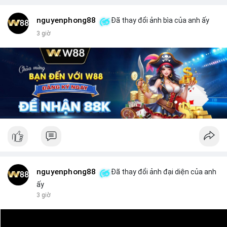
#binancesquare
#cryptonews
#xrp
nguyenphong88
Đã thay đổi ảnh bìa của anh ấy
$xrp
3 giờ
#vlikevn
#titanbot
📰 Nguồn: CoinDesk
nguyenphong88
Đã thay đổi ảnh đại diện của anh
ấy
3 giờ