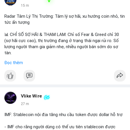
15 m
Radar Tâm Lý Thị Trường: Tâm lý sợ hãi, xu hướng coin nhỏ, tin
tức ấn tượng
📊 CHỈ SỐ SỢ HÃI & THAM LAM: Chỉ số Fear & Greed chỉ 30
(sợ hãi cực cao), thị trường đang ở trạng thái ngại rủi ro. Số
lượng người tham gia giảm nhẹ, nhiều người bán sớm do sợ
tàn.
Đọc thêm
📈 XU HƯỚNG TÌM KIẾM & THẢO LUẬN: Biconomy (BICO),
Pudgy Penguins (PENGU), Bitcoin SV (BSV) và Kaspa (KAS) là
coin được tìm kiếm nhiều nhất. Chủ đề NFT (Pudgy Penguins),
AI (Hyperliquid) và ổn định (BSV) nổi bật.
💬 DÒNG CHẢY TIN TỨC & TRUYỀN THÔNG: Bàn tán trên
Vlike Wire
Binance Square tập trung vào lệnh kẹp, dự báo NVDA và Musk
27 m
Starship 13. Telegram nhấn mạnh luật mới tại Brazil và tranh
luận về Clearity Act.
IMF: Stablecoin nội địa tăng nhu cầu token được dollar hỗ trợ
💡 NHẬN ĐỊNH & KHUYẾN NGHỊ: Tâm lý ngắn hạn vẫn tiêu cực
- IMF cho rằng người dùng có thể ưu tiên stablecoin được