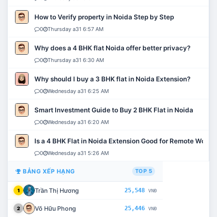
How to Verify property in Noida Step by Step
0
Thursday a31 6:57 AM
Why does a 4 BHK flat Noida offer better privacy?
0
Thursday a31 6:30 AM
Why should I buy a 3 BHK flat in Noida Extension?
0
Wednesday a31 6:25 AM
Smart Investment Guide to Buy 2 BHK Flat in Noida
0
Wednesday a31 6:20 AM
Is a 4 BHK Flat in Noida Extension Good for Remote Work?
0
Wednesday a31 5:26 AM
BẢNG XẾP HẠNG
TOP 5
Trần Thị Hương
25,548
1
VNĐ
Võ Hữu Phong
25,446
2
VNĐ