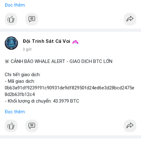
Đọc thêm
$btc $eth
#vlikevn
#titanbot
📰 Nguồn: Cointelegraph
Đội Trinh Sát Cá Voi
3 giờ
🚨 CẢNH BÁO WHALE ALERT - GIAO DỊCH BTC LỚN
Chi tiết giao dịch:
- Mã giao dịch:
0bb3a91df9239f91c90931de9df82950fd24ed6e3d28bcd2475e
8d2b63fb12c4
- Khối lượng di chuyển: 43.3979 BTC
- Giá trị ước tính: $2,820,579.98 USD (theo thị giá $64,993.43
Đọc thêm
USD)
- Thời gian: 04:18
4 2026-08-08 UTC
Nhận định phân tích hành vi của Cá voi dựa trên giao dịch này: