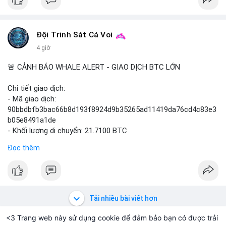
Đội Trinh Sát Cá Voi
4 giờ
🚨 CẢNH BÁO WHALE ALERT - GIAO DỊCH BTC LỚN
Chi tiết giao dịch:
- Mã giao dịch:
90bbdbfb3bac66b8d193f8924d9b35265ad11419da76cd4c83e3
b05e8491a1de
- Khối lượng di chuyển: 21.7100 BTC
- Giá trị ước tính: $1,411,010.93 USD (theo thị giá $64,993.61
Đọc thêm
USD)
- Thời gian: 03:19:59 2026-08-08 UTC
Nhận định phân tích hành vi của Cá voi dựa trên giao dịch này:
Giao dịch 21.71 BTC trị giá hơn 1.4 triệu USD được phát hiện
Tải nhiều bài viết hơn
trong mempool chưa xác nhận. Quy mô này cho thấy dấu hiệu
của một tổ chức hoặc cá nhân sở hữu khối lượng lớn đang
<3 Trang web này sử dụng cookie để đảm bảo bạn có được trải
thực hiện thao tác. Khả năng cao đây là hành vi chuyển tài sản