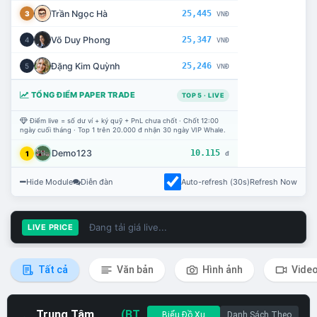
Trần Ngọc Hà
25,445
3
VNĐ
Võ Duy Phong
25,347
4
VNĐ
Đặng Kim Quỳnh
25,246
5
VNĐ
TỔNG ĐIỂM PAPER TRADE
TOP 5 · LIVE
Điểm live = số dư ví + ký quỹ + PnL chưa chốt · Chốt 12:00
ngày cuối tháng · Top 1 trên 20.000 đ nhận 30 ngày VIP Whale.
Demo123
10.115
1
đ
Hide Module
Diễn đàn
Auto-refresh (30s)
Refresh Now
Đang tải giá live...
LIVE PRICE
Tất cả
Văn bản
Hình ảnh
Vide
Trung Tâm
(BT
Biểu Đồ Xu
Danh Sách Theo