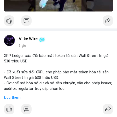
Vlike Wire
3 giờ
XRP Ledger sửa đổi bảo mật token tài sản Wall Street trị giá
530 triệu USD
- Đề xuất sửa đổi XRPL cho phép bảo mật token hóa tài sản
Wall Street trị giá 530 triệu USD.
- Cơ chế mã hóa số dư và số tiền chuyển, vẫn cho phép issuer,
auditor, regulator truy cập chọn lọc.
- Mục tiêu: tăng tính riêng tư, tuân thủ quy định, bảo vệ dữ liệu
Đọc thêm
tài chính.
- Đề xuất đang được xem xét bởi cộng đồng XRPL và các tổ
chức tài chính.