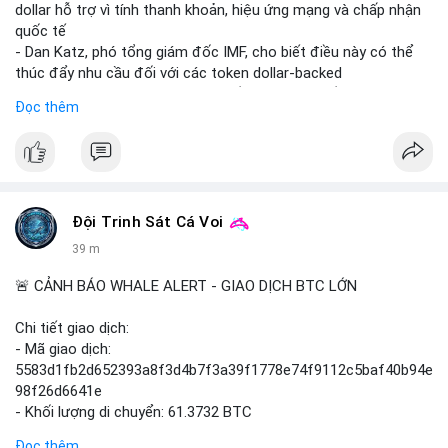
do sợ hãi, nhưng xu hướng coin nhỏ và tin tức AI/NVIDA có thể
dollar hỗ trợ vì tính thanh khoản, hiệu ứng mạng và chấp nhận
tạo cơ hội mua sớm. Cần theo dõi sự thay đổi trong chính
quốc tế
sách crypto Mỹ.
- Dan Katz, phó tổng giám đốc IMF, cho biết điều này có thể
thúc đẩy nhu cầu đối với các token dollar-backed
📊 Nguồn: Radar Tâm Lý Thị Trường
- Nhận định được đưa ra trong bối cảnh các quốc gia phát
Đọc thêm
triển stablecoin nội địa
$btc $eth
#vlikevn
#titanbot
Đội Trinh Sát Cá Voi
📰 Nguồn: Cointelegraph
39 m
🚨 CẢNH BÁO WHALE ALERT - GIAO DỊCH BTC LỚN
Chi tiết giao dịch:
- Mã giao dịch:
5583d1fb2d652393a8f3d4b7f3a39f1778e74f9112c5baf40b94e
98f26d6641e
- Khối lượng di chuyển: 61.3732 BTC
- Giá trị ước tính: $3,987,844.81 USD (theo thị giá $64,976.99
Đọc thêm