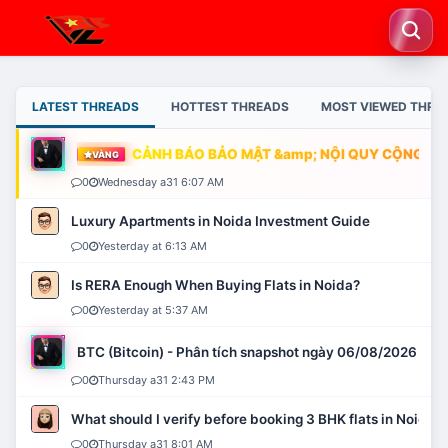
LATEST THREADS
HOTTEST THREADS
MOST VIEWED THRE
CẢNH BÁO BẢO MẬT &amp; NỘI QUY CỘNG ĐỒN
VÀNG
0
Wednesday a31 6:07 AM
Luxury Apartments in Noida Investment Guide
0
Yesterday at 6:13 AM
Is RERA Enough When Buying Flats in Noida?
0
Yesterday at 5:37 AM
BTC (Bitcoin) - Phân tích snapshot ngày 06/08/2026
0
Thursday a31 2:43 PM
What should I verify before booking 3 BHK flats in Noida?
0
Thursday a31 8:01 AM