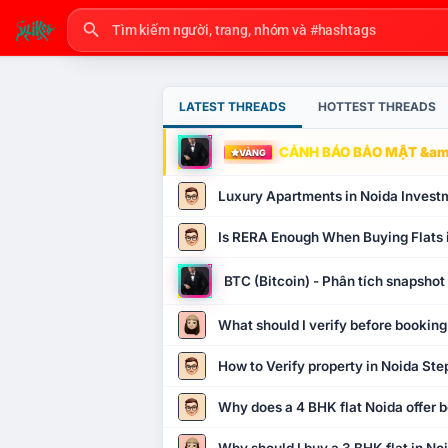
LATEST THREADS
HOTTEST THREADS
CẢNH BÁO BẢO MẬT &amp
VÀNG
Luxury Apartments in Noida Invest
Is RERA Enough When Buying Flats 
BTC (Bitcoin) - Phân tích snapsho
What should I verify before booking
How to Verify property in Noida Ste
Why does a 4 BHK flat Noida offer b