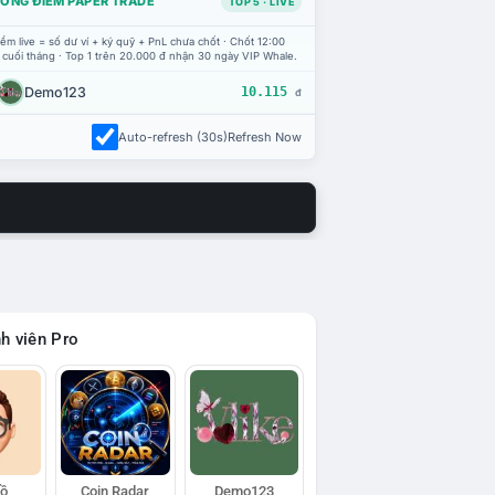
ỔNG ĐIỂM PAPER TRADE
TOP 5 · LIVE
ểm live = số dư ví + ký quỹ + PnL chưa chốt · Chốt 12:00
 cuối tháng · Top 1 trên 20.000 đ nhận 30 ngày VIP Whale.
Demo123
10.115
đ
Auto-refresh (30s)
Refresh Now
h viên Pro
Hồ
Coin Radar
Demo123