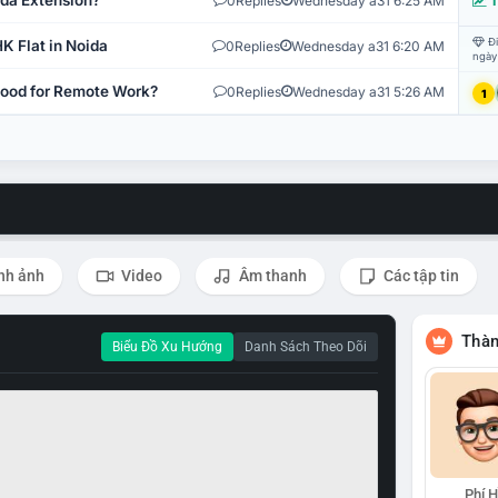
ida Extension?
0
Replies
Wednesday a31 6:25 AM
T
Đi
K Flat in Noida
0
Replies
Wednesday a31 6:20 AM
ngày
 Good for Remote Work?
0
Replies
Wednesday a31 5:26 AM
1
nh ảnh
Video
Âm thanh
Các tập tin
Thàn
Biểu Đồ Xu Hướng
Danh Sách Theo Dõi
Phí 