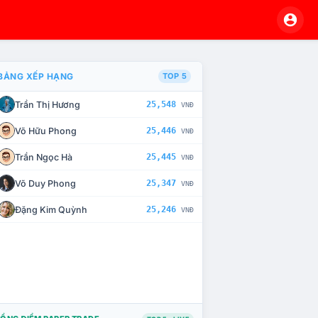
BẢNG XẾP HẠNG
TOP 5
Trần Thị Hương
25,548
VNĐ
À CHẾ TÀI XỬ LÝ VI PHẠM
Võ Hữu Phong
25,446
VNĐ
Trần Ngọc Hà
25,445
VNĐ
Võ Duy Phong
25,347
VNĐ
Đặng Kim Quỳnh
25,246
VNĐ