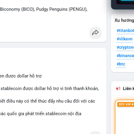
iconomy (BICO), Pudgy Penguins (PENGU),
n được tìm kiếm nhiều nhất. Chủ đề NFT (Pudgy
Xu hướn
SV) nổi bật.
#titanbo
 Bàn tán trên Binance Square tập trung vào
#vlikevn
13. Telegram nhấn mạnh luật mới tại Brazil và
#crypto
#binanc
ắn hạn vẫn tiêu cực do sợ hãi, nhưng xu hướng
#btc
 cơ hội mua sớm. Cần theo dõi sự thay đổi trong
en được dollar hỗ trợ
stablecoin được dollar hỗ trợ vì tính thanh khoản,
Liên k
iết điều này có thể thúc đẩy nhu cầu đối với các
BTC VIP #
ác quốc gia phát triển stablecoin nội địa