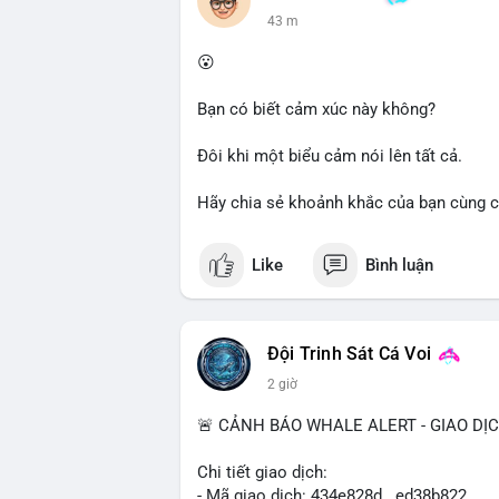
dõi thêm các giao dịch tiếp theo để xác 
43 m
trường trong ngắn hạn có thể xảy ra.
😮
Lời khuyên cho nhà đầu tư nhỏ lẻ: Quan s
Tránh hành động theo cảm tính; nếu giá 
Bạn có biết cảm xúc này không?
quản lý rủi ro chặt chẽ. Không nên sử dụ
Đôi khi một biểu cảm nói lên tất cả.
#61dot37btc
#chuyenvilanh
#tichluydaih
Hãy chia sẻ khoảnh khắc của bạn cùng c
Like
Bình luận
Đội Trinh Sát Cá Voi
2 giờ
🚨 CẢNH BÁO WHALE ALERT - GIAO DỊ
Chi tiết giao dịch:
- Mã giao dịch: 434e828d...ed38b822