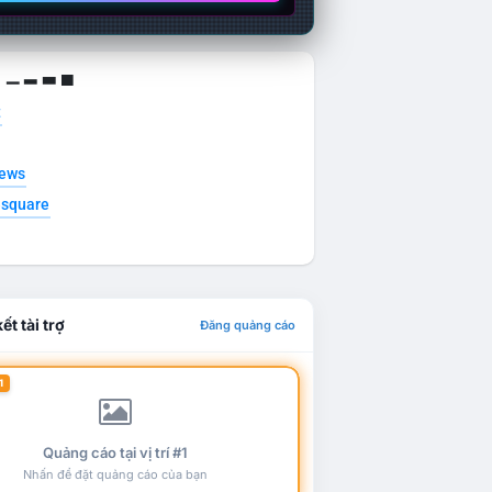
g ▁ ▂ ▃ ▄
t
news
esquare
ết tài trợ
Đăng quảng cáo
1
Quảng cáo tại vị trí #1
Nhấn để đặt quảng cáo của bạn