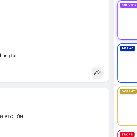
nhận hướng đi của dòng tiền, vì biến động tâm lý thị
SOL VIP #
át dòng tiền vào/ra các sàn lớn trong 24-48 giờ tới.
giảm nhẹ do tâm lý, có thể là cơ hội nhưng cần
ng đòn bẩy cao trong thời điểm này.
an
#btcmempool
#aplucban
ADA #6
húng tôi.
DOGE #7
CH BTC LỚN
TRX #8