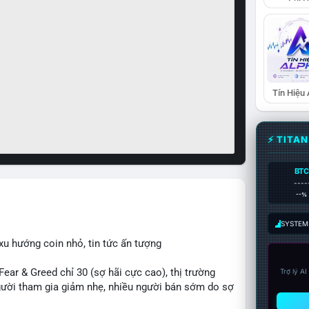
Tín Hiệu
⚡ TITA
BTC
----
--%
SYSTEM:
xu hướng coin nhỏ, tin tức ấn tượng
r & Greed chỉ 30 (sợ hãi cực cao), thị trường
Trợ lý A
 người tham gia giảm nhẹ, nhiều người bán sớm do sợ