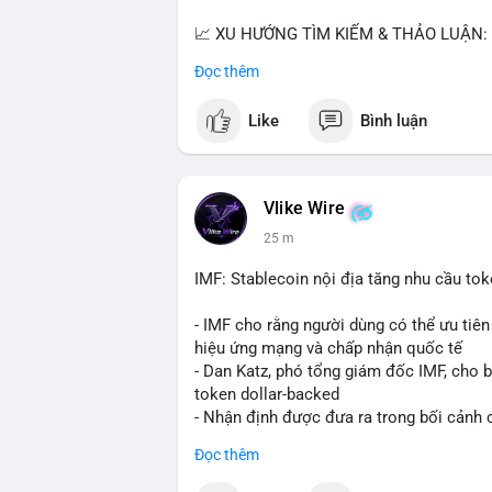
📈 XU HƯỚNG TÌM KIẾM & THẢO LUẬN: B
Bitcoin SV (BSV) và Kaspa (KAS) là coi
Đọc thêm
Penguins), AI (Hyperliquid) và ổn định (B
Like
Bình luận
💬 DÒNG CHẢY TIN TỨC & TRUYỀN THÔNG:
lệnh kẹp, dự báo NVDA và Musk Starship 
tranh luận về Clearity Act.
Vlike Wire
💡 NHẬN ĐỊNH & KHUYẾN NGHỊ: Tâm lý ng
25 m
coin nhỏ và tin tức AI/NVIDA có thể tạo
chính sách crypto Mỹ.
IMF: Stablecoin nội địa tăng nhu cầu tok
📊 Nguồn: Radar Tâm Lý Thị Trường
- IMF cho rằng người dùng có thể ưu tiên 
hiệu ứng mạng và chấp nhận quốc tế
- Dan Katz, phó tổng giám đốc IMF, cho b
token dollar-backed
- Nhận định được đưa ra trong bối cảnh c
Đọc thêm
$btc $eth