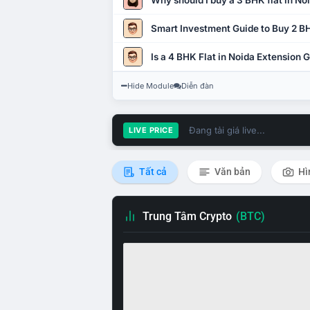
Why should I buy a 3 BHK flat in No
Smart Investment Guide to Buy 2 BH
Is a 4 BHK Flat in Noida Extension
Hide Module
Diễn đàn
Đang tải giá live...
LIVE PRICE
Tất cả
Văn bản
Hì
Trung Tâm Crypto
(BTC)