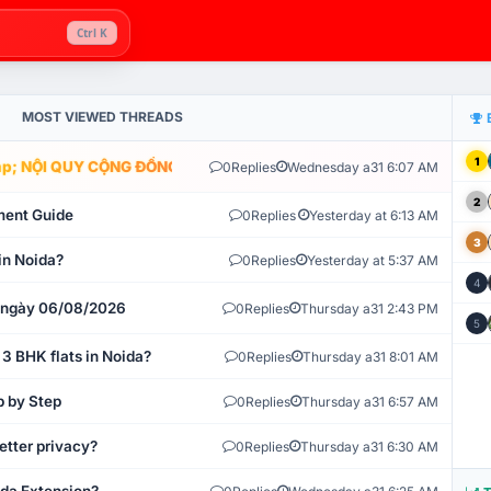
Ctrl K
MOST VIEWED THREADS
1
; NỘI QUY CỘNG ĐỒNG VLIKE.VN: HỆ THỐNG GIÁM SÁT TỰ ĐỘNG V
0
Replies
Wednesday a31 6:07 AM
2
ment Guide
0
Replies
Yesterday at 6:13 AM
3
in Noida?
0
Replies
Yesterday at 5:37 AM
4
t ngày 06/08/2026
0
Replies
Thursday a31 2:43 PM
5
 3 BHK flats in Noida?
0
Replies
Thursday a31 8:01 AM
p by Step
0
Replies
Thursday a31 6:57 AM
etter privacy?
0
Replies
Thursday a31 6:30 AM