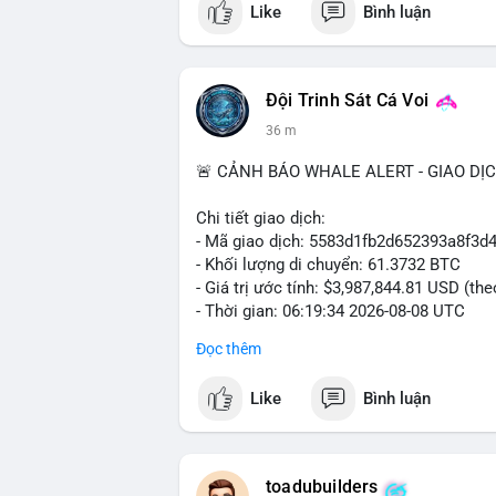
Like
Bình luận
#vlikevn
#titanbot
📰 Nguồn: Cointelegraph
Đội Trinh Sát Cá Voi
36 m
🚨 CẢNH BÁO WHALE ALERT - GIAO DỊ
Chi tiết giao dịch:
- Mã giao dịch: 5583d1fb2d652393a8f3
- Khối lượng di chuyển: 61.3732 BTC
- Giá trị ước tính: $3,987,844.81 USD (th
- Thời gian: 06:19:34 2026-08-08 UTC
Đọc thêm
Nhận định phân tích hành vi của Cá voi 
đương gần 4 triệu USD được chuyển tron
Like
Bình luận
một tổ chức lớn hoặc cá voi đang tái cơ
động thái này có thể là hành động chuyển
khoản, tạo áp lực bán ngắn hạn. Tuy nhiê
thuộc sàn, đây là tín hiệu tích lũy dài h
toadubuilders