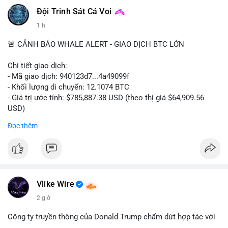
Đội Trinh Sát Cá Voi
1 h
🚨 CẢNH BÁO WHALE ALERT - GIAO DỊCH BTC LỚN
Chi tiết giao dịch:
- Mã giao dịch: 940123d7...4a49099f
- Khối lượng di chuyển: 12.1074 BTC
- Giá trị ước tính: $785,887.38 USD (theo thị giá $64,909.56
USD)
- Thời gian: 22:17:40 2026-08-07 UTC
Đọc thêm
Nhận định phân tích hành vi của Cá voi dựa trên giao dịch này:
Khối lượng 12.1 BTC tương đương gần 786 nghìn USD được di
chuyển trong một giao dịch chưa xác nhận duy nhất. Mức giá
$64,909.56 đang nằm gần vùng kháng cự tâm lý quan trọng.
Động thái này có thể là bước chuẩn bị thanh khoản để bán ra,
Vlike Wire
hoặc tái phân bổ tài sản giữa các ví nóng nhằm tối ưu phí giao
2 giờ
dịch. Việc di chuyển một phần nhỏ trong tổng nắm giữ cho
thấy cá voi đang thăm dò thanh khoản thị trường trước khi có
Công ty truyền thông của Donald Trump chấm dứt hợp tác với
hành động lớn hơn.