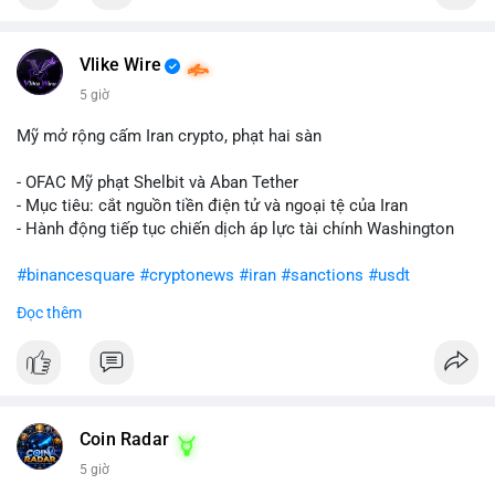
Vlike Wire
5 giờ
Mỹ mở rộng cấm Iran crypto, phạt hai sàn
- OFAC Mỹ phạt Shelbit và Aban Tether
- Mục tiêu: cắt nguồn tiền điện tử và ngoại tệ của Iran
- Hành động tiếp tục chiến dịch áp lực tài chính Washington
#binancesquare
#cryptonews
#iran
#sanctions
#usdt
Đọc thêm
$usdt
#vlikevn
#titanbot
📰 Nguồn: CoinDesk
Coin Radar
5 giờ