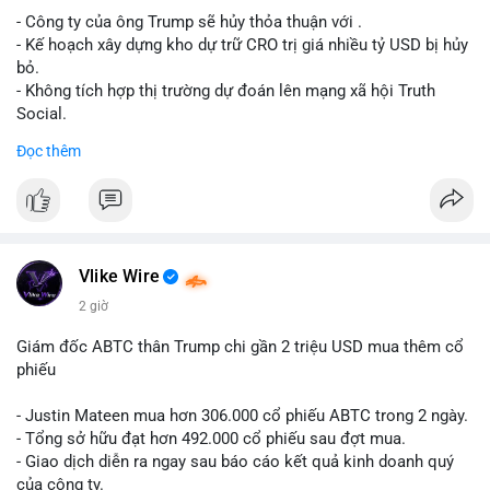
- Công ty của ông Trump sẽ hủy thỏa thuận với .
Lời khuyên cho nhà đầu tư nhỏ lẻ: Theo dõi xác nhận giao dịch
- Kế hoạch xây dựng kho dự trữ CRO trị giá nhiều tỷ USD bị hủy
và dòng tiền tiếp theo từ ví nguồn. Khối lượng này chưa đủ tạo
bỏ.
áp lực bán mạnh, nhưng nếu xuất hiện thêm 2-3 giao dịch
- Không tích hợp thị trường dự đoán lên mạng xã hội Truth
tương tự trong 24 giờ tới, khả năng cao là sóng điều chỉnh
Social.
ngắn hạn. Giữ tỷ trọng danh mục hợp lý, tránh FOMO mua đuổi
Đọc thêm
ở vùng giá hiện tại.
#binancesquare
#cryptonews
#cro
#trump
#truthsocial
#12dot1btc
#786kusd
#dichuyenvinuong
#khangcu64900
$cro
#mempoolbtc
#vlikevn
#titanbot
Vlike Wire
📰 Nguồn: Cointelegraph
2 giờ
Giám đốc ABTC thân Trump chi gần 2 triệu USD mua thêm cổ
phiếu
- Justin Mateen mua hơn 306.000 cổ phiếu ABTC trong 2 ngày.
- Tổng sở hữu đạt hơn 492.000 cổ phiếu sau đợt mua.
- Giao dịch diễn ra ngay sau báo cáo kết quả kinh doanh quý
của công ty.