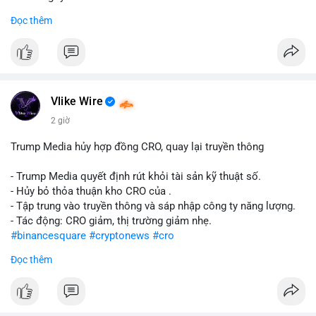
Đọc thêm
#abtc
#cryptonews
#stockmarket
#trump
$btc $eth
#vlikevn
#titanbot
Vlike Wire
📰 Nguồn: CoinDesk
2 giờ
Trump Media hủy hợp đồng CRO, quay lại truyền thông
- Trump Media quyết định rút khỏi tài sản kỹ thuật số.
- Hủy bỏ thỏa thuận kho CRO của .
- Tập trung vào truyền thông và sáp nhập công ty năng lượng.
- Tác động: CRO giảm, thị trường giảm nhẹ.
#binancesquare
#cryptonews
#cro
Đọc thêm
$cro
#vlikevn
#titanbot