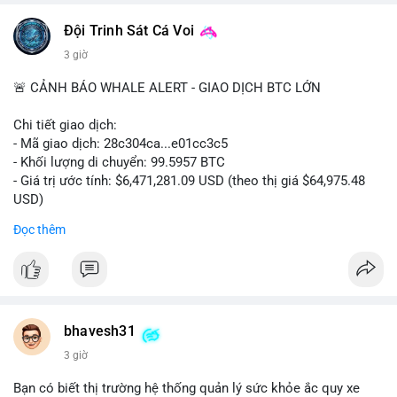
📰 Nguồn: CoinDesk
Đội Trinh Sát Cá Voi
3 giờ
🚨 CẢNH BÁO WHALE ALERT - GIAO DỊCH BTC LỚN
Chi tiết giao dịch:
- Mã giao dịch: 28c304ca...e01cc3c5
- Khối lượng di chuyển: 99.5957 BTC
- Giá trị ước tính: $6,471,281.09 USD (theo thị giá $64,975.48
USD)
- Thời gian: 20:19:36 2026-08-07 UTC
Đọc thêm
Nhận định phân tích: Khối lượng 99.6 BTC chưa xác nhận, trị
giá hơn 6.47 triệu USD, cho thấy dấu hiệu chuyển tiền quy mô
lớn. Với mức giá BTC quanh vùng 65K USD, hành vi này thường
gặp ở hai kịch bản: cá voi nạp lên sàn giao dịch để chuẩn bị
thanh khoản hoặc bán, hoặc chuyển sang ví lạnh nhằm tích lũy
bhavesh31
dài hạn. Việc giao dịch chưa được xác nhận tạo tâm lý thận
3 giờ
trọng, giới đầu tư theo dõi sát dòng tiền này để đánh giá áp lực
cung ngắn hạn. Nếu BTC vào ví nóng sàn, khả năng cao là
Bạn có biết thị trường hệ thống quản lý sức khỏe ắc quy xe