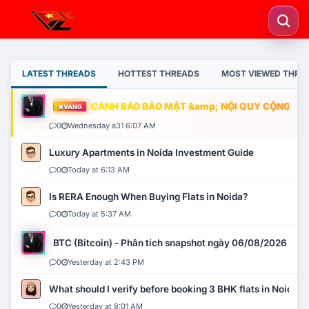
LATEST THREADS
HOTTEST THREADS
MOST VIEWED THRE
CẢNH BÁO BẢO MẬT &amp; NỘI QUY CỘNG ĐỒNG
VÀNG
0
Wednesday a31 6:07 AM
Luxury Apartments in Noida Investment Guide
0
Today at 6:13 AM
Is RERA Enough When Buying Flats in Noida?
0
Today at 5:37 AM
BTC (Bitcoin) - Phân tích snapshot ngày 06/08/2026
0
Yesterday at 2:43 PM
What should I verify before booking 3 BHK flats in Noida?
0
Yesterday at 8:01 AM