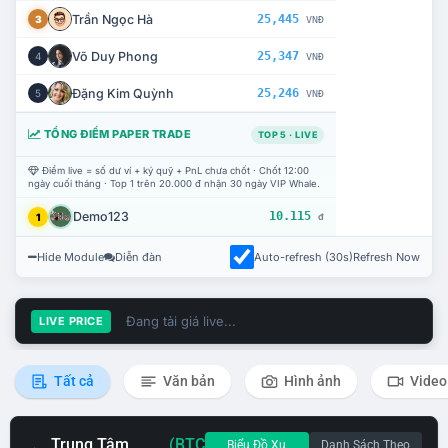
Trần Ngọc Hà
25,445
3
VNĐ
Võ Duy Phong
25,347
4
VNĐ
Đặng Kim Quỳnh
25,246
5
VNĐ
TỔNG ĐIỂM PAPER TRADE
TOP 5 · LIVE
Điểm live = số dư ví + ký quỹ + PnL chưa chốt · Chốt 12:00
ngày cuối tháng · Top 1 trên 20.000 đ nhận 30 ngày VIP Whale.
Demo123
10.115
1
đ
Hide Module
Diễn đàn
Auto-refresh (30s)
Refresh Now
Đang tải giá live...
LIVE PRICE
Tất cả
Văn bản
Hình ảnh
Video
Trung Tâm
(BTC
Biểu Đồ Xu
Danh Sách Theo