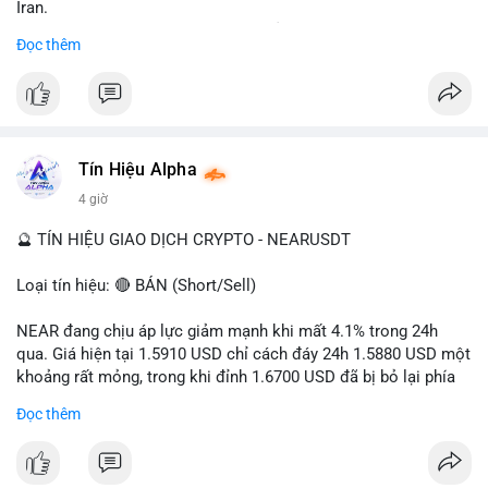
Iran.
- Các sàn bị cấm hoạt động, tài khoản bị khóa.
Đọc thêm
- Tác động: rủi ro cho thị trường crypto, tăng áp lực pháp lý.
#binancesquare
#cryptonews
#ofac
#ussanctions
#iran
$btc $eth
Tín Hiệu Alpha
#vlikevn
#titanbot
4 giờ
📰 Nguồn: Cointelegraph
🔮 TÍN HIỆU GIAO DỊCH CRYPTO - NEARUSDT
Loại tín hiệu: 🔴 BÁN (Short/Sell)
NEAR đang chịu áp lực giảm mạnh khi mất 4.1% trong 24h
qua. Giá hiện tại 1.5910 USD chỉ cách đáy 24h 1.5880 USD một
khoảng rất mỏng, trong khi đỉnh 1.6700 USD đã bị bỏ lại phía
sau. Biên độ dao động ngày đạt 4.9%, cho thấy phe bán đang
Đọc thêm
kiểm soát hoàn toàn. Khối lượng giao dịch 10.29 triệu NEAR
không đủ lớn để tạo lực đỡ, xác nhận xu hướng đi xuống đang
tiếp diễn.