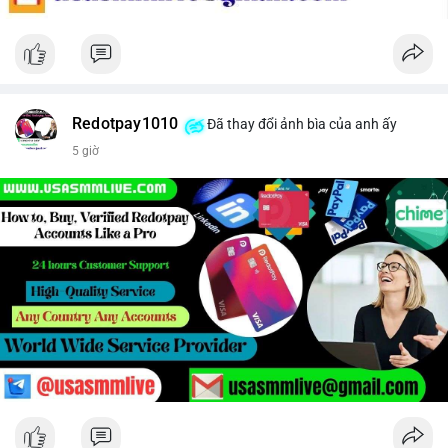
Redotpay1010
Đã thay đổi ảnh bìa của anh ấy
5 giờ