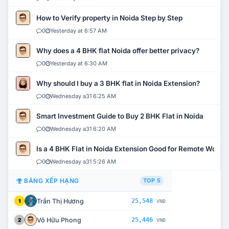
How to Verify property in Noida Step by Step
0
Yesterday at 6:57 AM
Why does a 4 BHK flat Noida offer better privacy?
0
Yesterday at 6:30 AM
Why should I buy a 3 BHK flat in Noida Extension?
0
Wednesday a31 6:25 AM
Smart Investment Guide to Buy 2 BHK Flat in Noida
0
Wednesday a31 6:20 AM
Is a 4 BHK Flat in Noida Extension Good for Remote Work?
0
Wednesday a31 5:26 AM
BẢNG XẾP HẠNG
TOP 5
Trần Thị Hương
25,548
1
VNĐ
Võ Hữu Phong
25,446
2
VNĐ