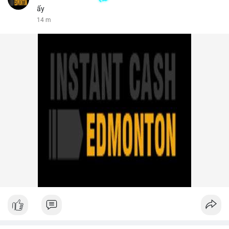
ấy
14 m