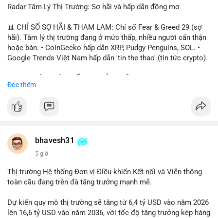
Radar Tâm Lý Thị Trường: Sợ hãi và hấp dẫn đồng mơ
📊 CHỈ SỐ SỢ HÃI & THAM LAM: Chỉ số Fear & Greed 29 (sợ
hãi). Tâm lý thị trường đang ở mức thấp, nhiều người cẩn thận
hoặc bán. • CoinGecko hấp dẫn XRP, Pudgy Penguins, SOL. •
Google Trends Việt Nam hấp dẫn 'tin the thao' (tin tức crypto).
📈 XU HƯỚNG TÌM KIẾM & THẢO LUẬN: • XRP, SOL, PENGU,
Đọc thêm
ONDO, CASHCAT. • Chủ đề 'tô thị ty na' (tỷ giá) và 'giao thông'
(giao thông tài chính). • Bàn tán Binance Square tập trung vào
BTC breakout và lệnh long/short.
💬 DÒNG CHẢY TIN TỨC & TRUYỀN THÔNG: • Trump khẳng
định crypto là 'vấn đề lớn' giúp giảm áp lực USD. • Binance hỗ
bhavesh31
trợ cổ phiếu Apple/IBM. • Bài đăng hấp dẫn về $HFT, $SKYAI,
5 giờ
$BICO. • Tin nhắn cảnh báo về hack North Korea (Bybit).
Thị trường Hệ thống Đơn vị Điều khiển Kết nối và Viễn thông
💡 NHẬN ĐỊNH & KHUYẾN NGHỊ: Tâm lý thị trường đang phân
toàn cầu đang trên đà tăng trưởng mạnh mẽ.
cực. Sợ hãi do chỉ số thấp, nhưng hấp dẫn từ xu hướng meme
coin (PENGU, CASHCAT) và tin cậy từ các dự án lớn (BTC,
Dự kiến quy mô thị trường sẽ tăng từ 6,4 tỷ USD vào năm 2026
SOL). Rủi ro tăng nếu không có thông tin rõ ràng về quy định.
lên 16,6 tỷ USD vào năm 2036, với tốc độ tăng trưởng kép hàng