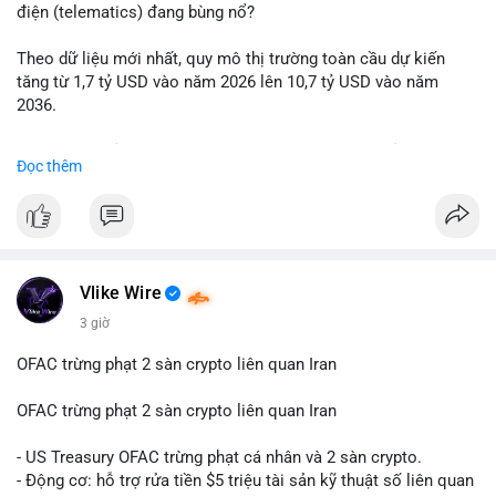
động thái chốt lời; ngược lại, nếu vào ví mới không hoạt động,
điện (telematics) đang bùng nổ?
đó là tín hiệu gom hàng chiến lược.
Theo dữ liệu mới nhất, quy mô thị trường toàn cầu dự kiến
Lời khuyên: Nhà đầu tư nhỏ lẻ nên quan sát thêm 2-4 giờ sau
tăng từ 1,7 tỷ USD vào năm 2026 lên 10,7 tỷ USD vào năm
khi giao dịch được xác nhận, tránh hành động theo cảm xúc.
2036.
Xác minh địa chỉ ví đích trước khi đưa ra quyết định vào lệnh,
ưu tiên quản trị rủi ro trong giai đoạn biến động mạnh.
Mức tăng trưởng này tương ứng với tốc độ tăng trưởng kép
Đọc thêm
hàng năm (CAGR) ấn tượng lên tới 20,2%.
#99dot6btc
#capvoichuyentien
#vilanhtichluy
#aplucban
#btcmempool65k
Điều gì đang thúc đẩy sự tăng trưởng vượt bậc này? Hãy cùng
theo dõi các phân tích chuyên sâu về xu hướng công nghệ và
nhu cầu thị trường trong thời gian tới.
Vlike Wire
3 giờ
OFAC trừng phạt 2 sàn crypto liên quan Iran
OFAC trừng phạt 2 sàn crypto liên quan Iran
- US Treasury OFAC trừng phạt cá nhân và 2 sàn crypto.
- Động cơ: hỗ trợ rửa tiền $5 triệu tài sản kỹ thuật số liên quan