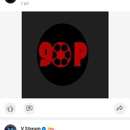
3 giờ
V Stream