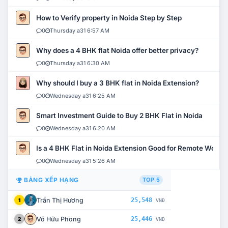
How to Verify property in Noida Step by Step
0
Thursday a31 6:57 AM
Why does a 4 BHK flat Noida offer better privacy?
0
Thursday a31 6:30 AM
Why should I buy a 3 BHK flat in Noida Extension?
0
Wednesday a31 6:25 AM
Smart Investment Guide to Buy 2 BHK Flat in Noida
0
Wednesday a31 6:20 AM
Is a 4 BHK Flat in Noida Extension Good for Remote Work?
0
Wednesday a31 5:26 AM
BẢNG XẾP HẠNG
TOP 5
Trần Thị Hương
25,548
1
VNĐ
Võ Hữu Phong
25,446
2
VNĐ