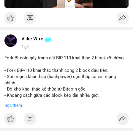
Vlike Wire
2 giờ
Fork Bitcoin gây tranh cãi BIP-110 khai thác 2 block rồi dừng
- Fork BIP-110 khai thác thành công 2 block đầu tiên.
- Sức mạnh khai thác (hashpower) cực thấp so với mạng
chính.
- Độ khó khai thác kế thừa từ Bitcoin gốc.
- Khoảng cách giữa các block kéo dài nhiều giờ.
- Cả hai chuỗi vẫn chấp nhận cùng một giao dịch.
Đọc thêm
#bitcoin
#btc
#cryptonews
#blockchain
#bip110
$btc