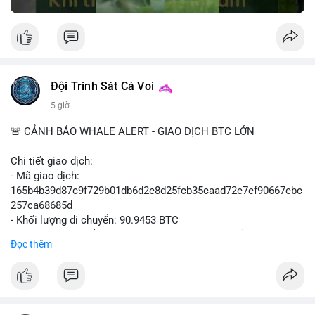
Đội Trinh Sát Cá Voi
5 giờ
🚨 CẢNH BÁO WHALE ALERT - GIAO DỊCH BTC LỚN
Chi tiết giao dịch:
- Mã giao dịch:
165b4b39d87c9f729b01db6d2e8d25fcb35caad72e7ef90667ebc
257ca68685d
- Khối lượng di chuyển: 90.9453 BTC
- Giá trị ước tính: $5,896,958.66 USD (theo thị giá $64,840.69
Đọc thêm
USD)
- Thời gian: 02:19:41 2026-08-09 UTC
Nhận định hành vi: Khối lượng gần 91 BTC, tương đương gần 6