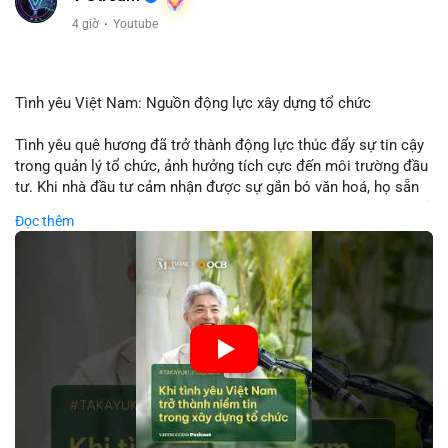
4 giờ
·
Youtube
Tình yêu Việt Nam: Nguồn động lực xây dựng tổ chức
Tình yêu quê hương đã trở thành động lực thúc đẩy sự tin cậy
trong quản lý tổ chức, ảnh hưởng tích cực đến môi trường đầu
tư. Khi nhà đầu tư cảm nhận được sự gắn bó văn hoá, họ sẵn
sàng đầu tư dài hạn vào các doanh nghiệp nội địa, bao gồm cả
Đọc thêm
các công ty blockchain và tiền mã hoá. Sự tăng cường niềm
tin này giúp giảm rủi ro thị trường, cải thiện chi phí vốn và thúc
đẩy sự phát triển bền vững của ngành công nghệ tài chính. Các
nhà quản lý cần khai thác tinh thần này để xây dựng chiến lược
phát triển bền vững và thu hút vốn đầu tư.
🎥 Xem video trực tiếp tại:
Nguồn: VIETSUCCESS