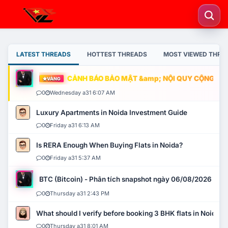
LATEST THREADS
HOTTEST THREADS
MOST VIEWED THRE
CẢNH BÁO BẢO MẬT &amp; NỘI QUY CỘNG ĐỒNG
VÀNG
0
Wednesday a31 6:07 AM
Luxury Apartments in Noida Investment Guide
0
Friday a31 6:13 AM
Is RERA Enough When Buying Flats in Noida?
0
Friday a31 5:37 AM
BTC (Bitcoin) - Phân tích snapshot ngày 06/08/2026
0
Thursday a31 2:43 PM
What should I verify before booking 3 BHK flats in Noida?
0
Thursday a31 8:01 AM