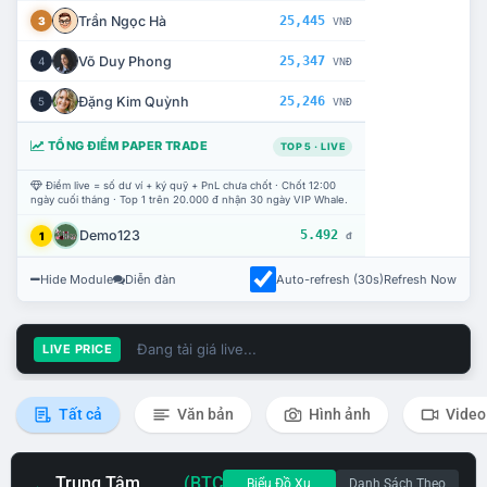
Trần Ngọc Hà
25,445
3
VNĐ
Võ Duy Phong
25,347
4
VNĐ
Đặng Kim Quỳnh
25,246
5
VNĐ
TỔNG ĐIỂM PAPER TRADE
TOP 5 · LIVE
Điểm live = số dư ví + ký quỹ + PnL chưa chốt · Chốt 12:00
ngày cuối tháng · Top 1 trên 20.000 đ nhận 30 ngày VIP Whale.
Demo123
5.492
1
đ
Hide Module
Diễn đàn
Auto-refresh (30s)
Refresh Now
Đang tải giá live...
LIVE PRICE
Tất cả
Văn bản
Hình ảnh
Video
Trung Tâm
(BTC
Biểu Đồ Xu
Danh Sách Theo