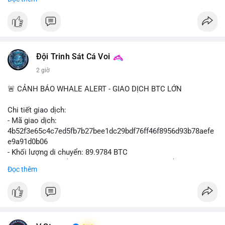
#binancesquare
#cryptonews
#btcpay
#lightningnetwork
#btc
$btc
#vlikevn
#titanbot
Đội Trinh Sát Cá Voi
📰 Nguồn: Cointelegraph
2 giờ
🚨 CẢNH BÁO WHALE ALERT - GIAO DỊCH BTC LỚN
Chi tiết giao dịch:
- Mã giao dịch:
4b52f3e65c4c7ed5fb7b27bee1dc29bdf76ff46f8956d93b78aefe
e9a91d0b06
- Khối lượng di chuyển: 89.9784 BTC
- Giá trị ước tính: $5,829,343.55 USD (theo thị giá $64,786.00
Đọc thêm
USD)
- Thời gian: 05:19:59 2026-08-09 UTC
Nhận định phân tích: Khối lượng gần 90 BTC tương đương 5.8
triệu USD được phát hiện trong mempool chưa xác nhận. Quy