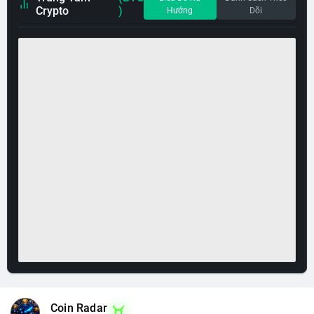
Crypto
)
Hướng
Dõi
Coin Radar