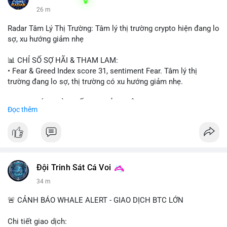
26 m
Radar Tâm Lý Thị Trường: Tâm lý thị trường crypto hiện đang lo
sợ, xu hướng giảm nhẹ
📊 CHỈ SỐ SỢ HÃI & THAM LAM:
• Fear & Greed Index score 31, sentiment Fear. Tâm lý thị
trường đang lo sợ, thị trường có xu hướng giảm nhẹ.
📈 XU HƯỚNG TÌM KIẾM & THẢO LUẬN:
Đọc thêm
• CoinGecko trending coins: Tutorial, Pudgy Penguins, IoTeX,
Solana, Pons, OVERTAKE, Monad.
• LunarCrush trending topics: Ethereum, Solana, Dogecoin,
Chainlink, Tesla, UFC 310, Premier League, Microsoft.
• Google Trends Vietnam: topics unrelated to crypto, low
crypto interest.
Đội Trinh Sát Cá Voi
34 m
💬 DÒNG CHẢY TIN TỨC & TRUYỀN THÔNG:
• Telegram CoinTelegraph: xAI release, Cloudflare Kitesurf, EU
🚨 CẢNH BÁO WHALE ALERT - GIAO DỊCH BTC LỚN
MiCA plan, Circle USDC deal, Crypto worst performer 2026.
• Binance announcements: Apple/IBM dividend via bStocks,
Chi tiết giao dịch: