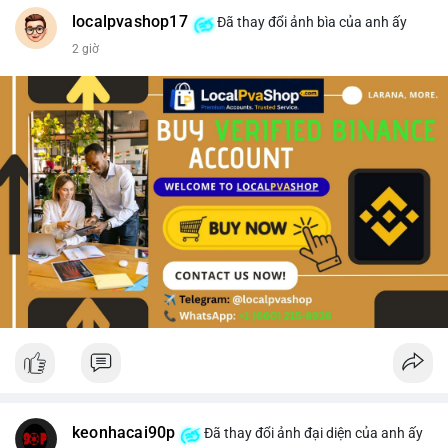
#vlikevn
#titanbot
localpvashop17
Đã thay đổi ảnh bìa của anh ấy
2 giờ
📰 Nguồn: CoinDesk
keonhacai90p
Đã thay đổi ảnh đại diện của anh ấy