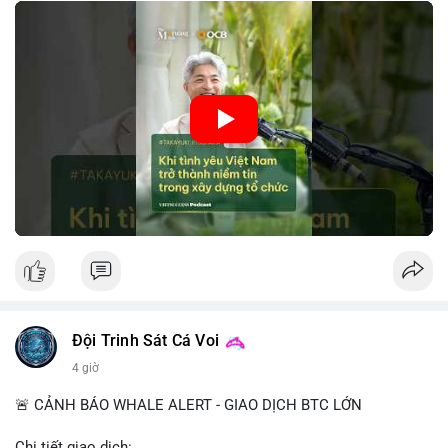
tin này giúp giảm rủi ro thị trường, cải thiện chi phí vốn và thúc
đẩy sự phát triển bền vững của ngành công nghệ tài chính. Các
nhà quản lý cần khai thác tinh thần này để xây dựng chiến lược
phát triển bền vững và thu hút vốn đầu tư.
🎥 Xem video trực tiếp tại:
Nguồn: VIETSUCCESS
Đội Trinh Sát Cá Voi
4 giờ
🚨 CẢNH BÁO WHALE ALERT - GIAO DỊCH BTC LỚN
Chi tiết giao dịch: