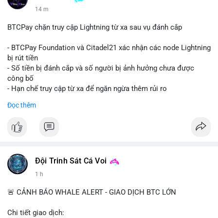
14 m
BTCPay chặn truy cập Lightning từ xa sau vụ đánh cắp
- BTCPay Foundation và Citadel21 xác nhận các node Lightning
bị rút tiền
- Số tiền bị đánh cắp và số người bị ảnh hưởng chưa được
công bố
- Hạn chế truy cập từ xa để ngăn ngừa thêm rủi ro
Đọc thêm
#binancesquare
#cryptonews
#btcpay
#lightningnetwork
#btc
$btc
#vlikevn
#titanbot
Đội Trinh Sát Cá Voi
📰 Nguồn: Cointelegraph
1 h
🚨 CẢNH BÁO WHALE ALERT - GIAO DỊCH BTC LỚN
Chi tiết giao dịch: