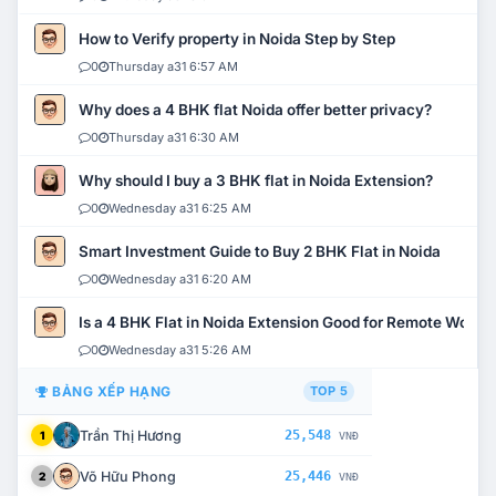
How to Verify property in Noida Step by Step
0
Thursday a31 6:57 AM
Why does a 4 BHK flat Noida offer better privacy?
0
Thursday a31 6:30 AM
Why should I buy a 3 BHK flat in Noida Extension?
0
Wednesday a31 6:25 AM
Smart Investment Guide to Buy 2 BHK Flat in Noida
0
Wednesday a31 6:20 AM
Is a 4 BHK Flat in Noida Extension Good for Remote Work?
0
Wednesday a31 5:26 AM
BẢNG XẾP HẠNG
TOP 5
Trần Thị Hương
25,548
1
VNĐ
Võ Hữu Phong
25,446
2
VNĐ