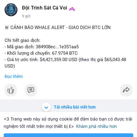
📰 Nguồn: Cointelegraph
Đội Trinh Sát Cá Voi
9 giờ
🚨 CẢNH BÁO WHALE ALERT - GIAO DỊCH BTC LỚN
Chi tiết giao dịch:
- Mã giao dịch: 384908ec...1e351aa5
- Khối lượng di chuyển: 67.9754 BTC
- Giá trị ước tính: $4,421,359.00 USD (theo thị giá $65,043.48
USD)
- Thời gian: 21:19:29 2026-08-08 UTC
Đọc thêm
Nhận định phân tích:
Khối lượng 67.97 BTC trị giá hơn 4.4 triệu USD được di chuyển
trong một giao dịch duy nhất trên mempool. Quy mô này nằm
ở mức trung bình của cá voi, không quá lớn để gây sốc nhưng
Tải nhiều bài viết hơn
đủ tạo biến động cục bộ. Nếu giao dịch hướng đến ví sàn tập
trung, khả năng cao là động thái chuẩn bị thanh khoản cho
<3 Trang web này sử dụng cookie để đảm bảo bạn có được trải
lệnh bán, tạo áp lực giảm giá ngắn hạn. Ngược lại, nếu dòng
nghiệm tốt nhất trên mọi thiết bị ℇ>
Khám phá nhiều hơn
Solana
BNB
$1,914.63
$76.00
H
-0.14%
SOL
+1.84%
BN
tiền đổ vào ví lạnh hoặc ví mới không hoạt động, đây là tín
hiệu tích lũy dài hạn của tổ chức. Cần theo dõi địa chỉ đích