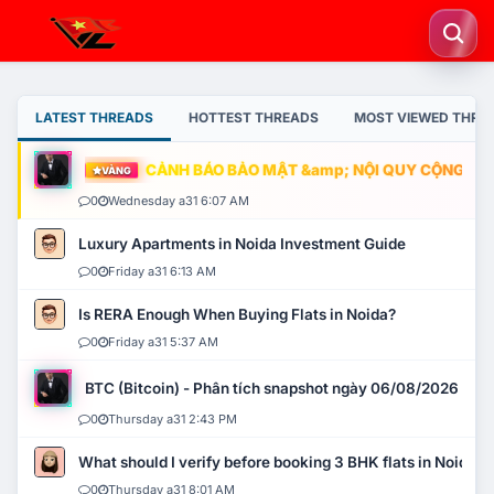
LATEST THREADS
HOTTEST THREADS
MOST VIEWED THRE
CẢNH BÁO BẢO MẬT &amp; NỘI QUY CỘNG ĐỒNG
VÀNG
0
Wednesday a31 6:07 AM
Luxury Apartments in Noida Investment Guide
0
Friday a31 6:13 AM
Is RERA Enough When Buying Flats in Noida?
0
Friday a31 5:37 AM
BTC (Bitcoin) - Phân tích snapshot ngày 06/08/2026
0
Thursday a31 2:43 PM
What should I verify before booking 3 BHK flats in Noida?
0
Thursday a31 8:01 AM