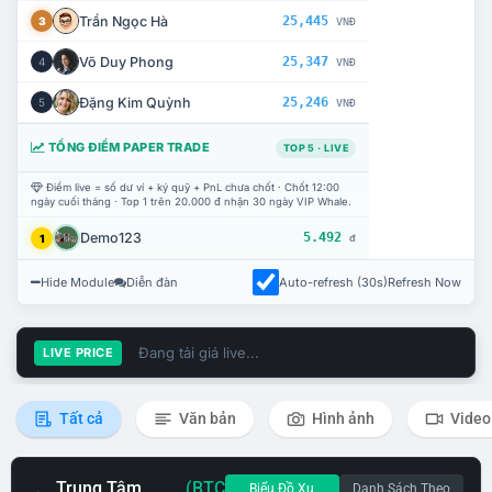
Trần Ngọc Hà
25,445
3
VNĐ
Võ Duy Phong
25,347
4
VNĐ
Đặng Kim Quỳnh
25,246
5
VNĐ
TỔNG ĐIỂM PAPER TRADE
TOP 5 · LIVE
Điểm live = số dư ví + ký quỹ + PnL chưa chốt · Chốt 12:00
ngày cuối tháng · Top 1 trên 20.000 đ nhận 30 ngày VIP Whale.
Demo123
5.492
1
đ
Hide Module
Diễn đàn
Auto-refresh (30s)
Refresh Now
Đang tải giá live...
LIVE PRICE
Tất cả
Văn bản
Hình ảnh
Video
Trung Tâm
(BTC
Biểu Đồ Xu
Danh Sách Theo