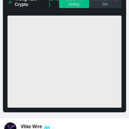
Crypto
)
Hướng
Dõi
Vlike Wire