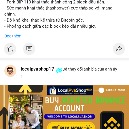
- Fork BIP-110 khai thác thành công 2 block đầu tiên.
- Sức mạnh khai thác (hashpower) cực thấp so với mạng
chính.
- Độ khó khai thác kế thừa từ Bitcoin gốc.
- Khoảng cách giữa các block kéo dài nhiều giờ.
- Cả hai chuỗi vẫn chấp nhận cùng một giao dịch.
Đọc thêm
#bitcoin
#btc
#cryptonews
#blockchain
#bip110
$btc
#vlikevn
#titanbot
localpvashop17
Đã thay đổi ảnh bìa của anh ấy
1 h
📰 Nguồn: CoinDesk