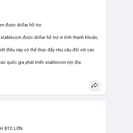
ắn hạn vẫn tiêu cực do sợ hãi, nhưng xu hướng
 cơ hội mua sớm. Cần theo dõi sự thay đổi trong
en được dollar hỗ trợ
stablecoin được dollar hỗ trợ vì tính thanh khoản,
iết điều này có thể thúc đẩy nhu cầu đối với các
ác quốc gia phát triển stablecoin nội địa
CH BTC LỚN