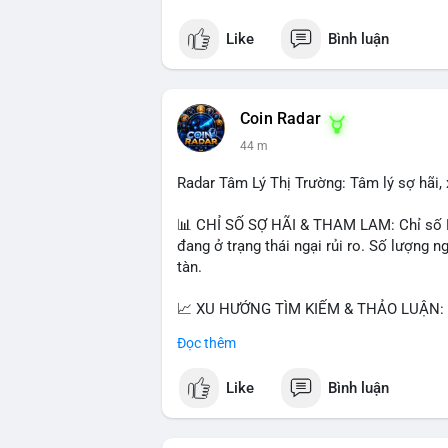
Like
Bình luận
Coin Radar
44 m
Radar Tâm Lý Thị Trường: Tâm lý sợ hãi, 
📊 CHỈ SỐ SỢ HÃI & THAM LAM: Chỉ số Fea
đang ở trạng thái ngại rủi ro. Số lượng
tàn.
📈 XU HƯỚNG TÌM KIẾM & THẢO LUẬN: B
Bitcoin SV (BSV) và Kaspa (KAS) là coi
Đọc thêm
Penguins), AI (Hyperliquid) và ổn định (B
Like
Bình luận
💬 DÒNG CHẢY TIN TỨC & TRUYỀN THÔNG:
lệnh kẹp, dự báo NVDA và Musk Starship 
tranh luận về Clearity Act.