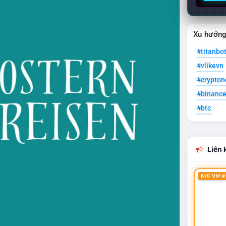
Xu hướn
#titanbo
#vlikevn
#crypto
#binanc
#btc
Liên k
BTC VIP #