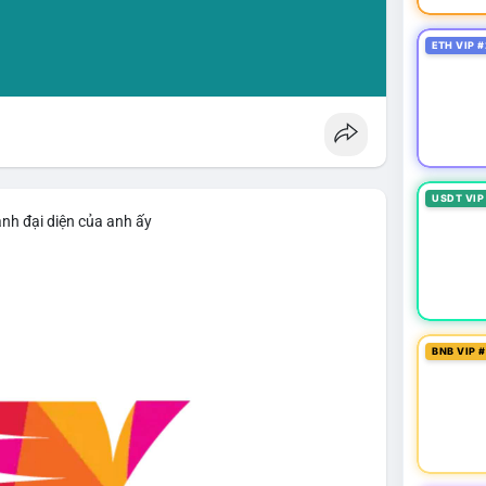
ETH VIP #
USDT VIP
ảnh đại diện của anh ấy
BNB VIP 