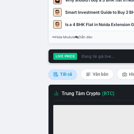
Why should I buy a 3 BHK flat in No
Smart Investment Guide to Buy 2 BH
Is a 4 BHK Flat in Noida Extension
Hide Module
Diễn đàn
Đang tải giá live...
LIVE PRICE
Tất cả
Văn bản
Hì
Trung Tâm Crypto
(BTC)