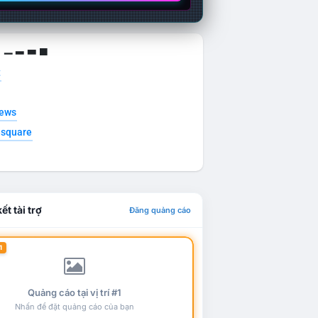
g ▁ ▂ ▃ ▄
t
news
esquare
ết tài trợ
Đăng quảng cáo
1
Quảng cáo tại vị trí #1
Nhấn để đặt quảng cáo của bạn