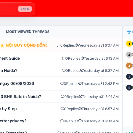
Ctrl K
MOST VIEWED THREADS
1
; NỘI QUY CỘNG ĐỒNG VLIKE.VN: HỆ THỐNG GIÁM SÁT TỰ ĐỘNG V
0
Replies
Wednesday a31 6:07 AM
2
ment Guide
0
Replies
Yesterday at 6:13 AM
3
in Noida?
0
Replies
Yesterday at 5:37 AM
4
t ngày 06/08/2026
0
Replies
Thursday a31 2:43 PM
5
 3 BHK flats in Noida?
0
Replies
Thursday a31 8:01 AM
p by Step
0
Replies
Thursday a31 6:57 AM
etter privacy?
0
Replies
Thursday a31 6:30 AM