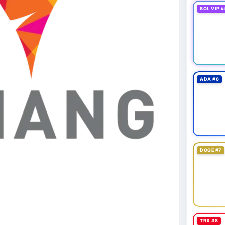
SOL VIP #
ADA #6
DOGE #7
TRX #8