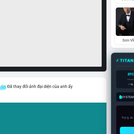
Sơn Vl
⚡ TITA
BTC
----
--%
Đã thay đổi ảnh đại diện của anh ấy
SYSTEM:
Trợ lý A