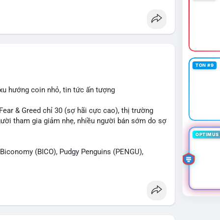
TON #9
xu hướng coin nhỏ, tin tức ấn tượng
r & Greed chỉ 30 (sợ hãi cực cao), thị trường
 người tham gia giảm nhẹ, nhiều người bán sớm do sợ
OPTIMUS 
iconomy (BICO), Pudgy Penguins (PENGU),
n được tìm kiếm nhiều nhất. Chủ đề NFT (Pudgy
SV) nổi bật.
 Bàn tán trên Binance Square tập trung vào
13. Telegram nhấn mạnh luật mới tại Brazil và