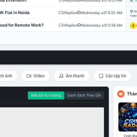
ida Extension?
0
Replies
Wednesday a31 6:25 AM
T
Đi
K Flat in Noida
0
Replies
Wednesday a31 6:20 AM
ngày
 Good for Remote Work?
0
Replies
Wednesday a31 5:26 AM
1
nh ảnh
Video
Âm thanh
Các tập tin
Thàn
Biểu Đồ Xu Hướng
Danh Sách Theo Dõi
Coin R