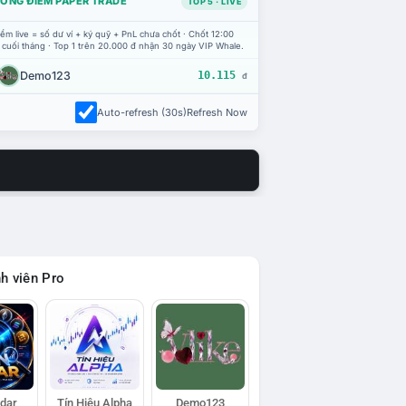
ỔNG ĐIỂM PAPER TRADE
TOP 5 · LIVE
ểm live = số dư ví + ký quỹ + PnL chưa chốt · Chốt 12:00
 cuối tháng · Top 1 trên 20.000 đ nhận 30 ngày VIP Whale.
Demo123
10.115
đ
Auto-refresh (30s)
Refresh Now
h viên Pro
adar
Tín Hiệu Alpha
Demo123