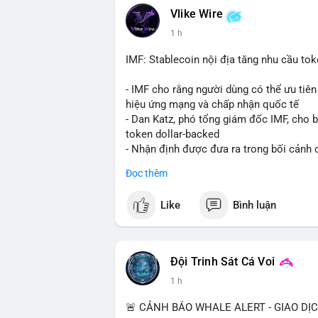
Vlike Wire
💡 NHẬN ĐỊNH & KHUYẾN NGHỊ: Tâm lý ng
1 h
coin nhỏ và tin tức AI/NVIDA có thể tạo
chính sách crypto Mỹ.
IMF: Stablecoin nội địa tăng nhu cầu tok
📊 Nguồn: Radar Tâm Lý Thị Trường
- IMF cho rằng người dùng có thể ưu tiên 
hiệu ứng mạng và chấp nhận quốc tế
- Dan Katz, phó tổng giám đốc IMF, cho b
token dollar-backed
- Nhận định được đưa ra trong bối cảnh c
Đọc thêm
$btc $eth
Like
Bình luận
#vlikevn
#titanbot
📰 Nguồn: Cointelegraph
Đội Trinh Sát Cá Voi
1 h
🚨 CẢNH BÁO WHALE ALERT - GIAO DỊ