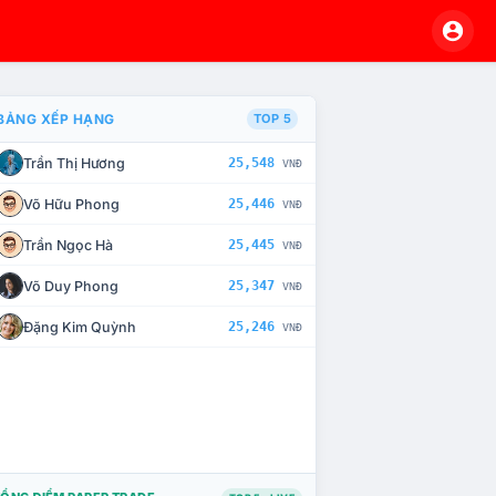
BẢNG XẾP HẠNG
TOP 5
Trần Thị Hương
25,548
VNĐ
À CHẾ TÀI XỬ LÝ VI PHẠM
Võ Hữu Phong
25,446
VNĐ
Trần Ngọc Hà
25,445
VNĐ
Võ Duy Phong
25,347
VNĐ
Đặng Kim Quỳnh
25,246
VNĐ