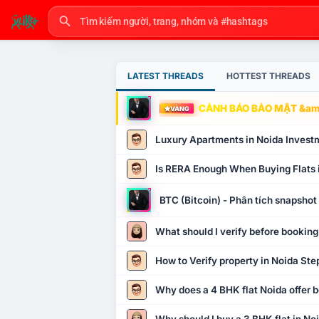
LATEST THREADS
HOTTEST THREADS
CẢNH BÁO BẢO MẬT &amp
VÀNG
Luxury Apartments in Noida Invest
Is RERA Enough When Buying Flats 
BTC (Bitcoin) - Phân tích snapsho
What should I verify before booking
How to Verify property in Noida Ste
Why does a 4 BHK flat Noida offer b