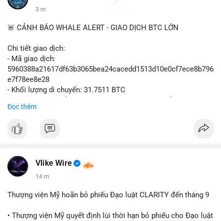
3 m
🚨 CẢNH BÁO WHALE ALERT - GIAO DỊCH BTC LỚN
Chi tiết giao dịch:
- Mã giao dịch:
5960388a21617df63b3065bea24cacedd1513d10e0cf7ece8b796
e7f78ee8e28
- Khối lượng di chuyển: 31.7511 BTC
- Giá trị ước tính: $2,042,300.50 USD (theo thị giá $64,322.12
Đọc thêm
USD)
- Thời gian: 03:19:19 2
Vlike Wire
14 m
Thượng viện Mỹ hoãn bỏ phiếu Đạo luật CLARITY đến tháng 9
• Thượng viện Mỹ quyết định lùi thời hạn bỏ phiếu cho Đạo luật