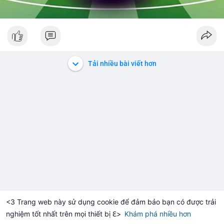
Tải nhiều bài viết hơn
<3 Trang web này sử dụng cookie để đảm bảo bạn có được trải
nghiệm tốt nhất trên mọi thiết bị ℇ>
Khám phá nhiều hơn
Solana
BNB
$1,899.60
$72.61
H
+0.11%
SOL
-1.24%
BN