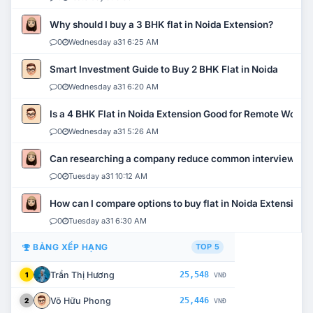
Why should I buy a 3 BHK flat in Noida Extension?
0
Wednesday a31 6:25 AM
Smart Investment Guide to Buy 2 BHK Flat in Noida
0
Wednesday a31 6:20 AM
Is a 4 BHK Flat in Noida Extension Good for Remote Work?
0
Wednesday a31 5:26 AM
Can researching a company reduce common interview mi
0
Tuesday a31 10:12 AM
How can I compare options to buy flat in Noida Extension?
0
Tuesday a31 6:30 AM
BẢNG XẾP HẠNG
TOP 5
Trần Thị Hương
25,548
1
VNĐ
Võ Hữu Phong
25,446
2
VNĐ