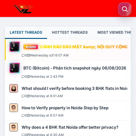
LATEST THREADS
HOTTEST THREADS
MOST VIEWED THRE
CẢNH BÁO BẢO MẬT &amp; NỘI QUY CỘNG ĐỒNG
VÀNG
0
Wednesday a31 6:07 AM
BTC (Bitcoin) - Phân tích snapshot ngày 06/08/2026
0
Yesterday at 2:43 PM
What should I verify before booking 3 BHK flats in Noida?
0
Yesterday at 8:01 AM
How to Verify property in Noida Step by Step
0
Yesterday at 6:57 AM
Why does a 4 BHK flat Noida offer better privacy?
0
Yesterday at 6:30 AM