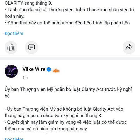
CLARITY sang tháng 9.
• Lãnh đạo đa số tại Thượng viện John Thune xác nhận việc trì
hoãn này.
• Động thái này có thể ảnh hưởng đến tiến trình lập pháp liên
quan đến khung pháp lý tiền điện tử tại Mỹ.
Đọc thêm
$btc $eth
#vlikevn
#titanbot
📰 Nguồn: Cointelegraph
Vlike Wire
1 h
Ủy ban Thượng viện Mỹ hoãn bỏ luật Clarity Act trước kỳ nghỉ
hè
- Ủy ban Thượng viện Mỹ sẽ không bỏ luật Clarity Act vào
tháng này, mặc dù chưa vào kỳ nghỉ hè tháng 8.
- Quyết định này làm giảm hy vọng về việc luật có thể được
thông qua và có hiệu lực trong năm nay.
- Luật Clarity Act nhằm cung cấp quy định rõ ràng hơn về danh
Đọc thêm