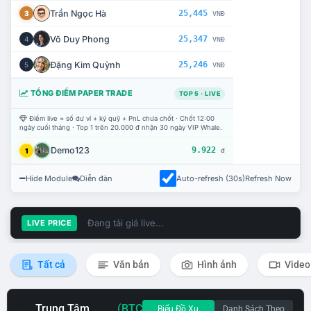
Trần Ngọc Hà
25,445
3
VNĐ
Võ Duy Phong
25,347
4
VNĐ
Đặng Kim Quỳnh
25,246
5
VNĐ
TỔNG ĐIỂM PAPER TRADE
TOP 5 · LIVE
Điểm live = số dư ví + ký quỹ + PnL chưa chốt · Chốt 12:00
ngày cuối tháng · Top 1 trên 20.000 đ nhận 30 ngày VIP Whale.
Demo123
9.922
1
đ
Hide Module
Diễn đàn
Auto-refresh (30s)
Refresh Now
Đang tải giá live...
LIVE PRICE
Tất cả
Văn bản
Hình ảnh
Video
Trung Tâm
(BTC
Biểu Đồ Xu
Danh Sách Theo