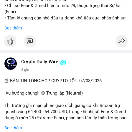
• Chỉ số Fear & Greed hiện ở mức 29, thuộc trạng thái Sợ hãi
#vlikevn
#titanbot
(Fear).
• Tâm lý chung của nhà đầu tư đang khá tiêu cực, phản ánh sự
📰 Nguồn: Cointelegraph
thận trọng cao độ trước các biến động thị trường.
Đọc thêm
📈 XU HƯỚNG TÌM KIẾM & THẢO LUẬN
• CoinGecko Trending: Plume (PLUME), Cash Cat (CASHCAT),
Biconomy (BICO), Hashflow (HFT), Ondo (ONDO), StonkBroker
(STONKBROKER), (PUMP).
• LunarCrush Trending: Ethereum, Solana, Dogecoin, Polkadot,
Crypto Daily Wire
Chainlink.
3 giờ
• Google Trends Việt Nam: Các chủ đề về bóng đá (Man Utd,
Viettel) và các từ khóa đời sống khác đang chiếm ưu thế.
📰 BẢN TIN TỔNG HỢP CRYPTO TỐI - 07/08/2026
💬 DÒNG CHẢY TIN TỨC & TRUYỀN THÔNG
[Xu hướng chung]: 🟡 Trung lập (Neutral)
• Tin tức pháp lý: Tòa phúc thẩm Hoa Kỳ giữ nguyên bản án 25
năm tù đối với Sam Bankman-Fried (FTX).
Thị trường ghi nhận phiên giao dịch giằng co khi Bitcoin trụ
• Tin tức vĩ mô: Cảnh báo về tình trạng stagflation (lạm phát
quanh vùng 64.400 - 64.700 USD, trong khi chỉ số Fear & Greed
đình trệ) từ dữ liệu PMI của Mỹ; thu nhập của người Mỹ đang
dừng ở mức 25 (Extreme Fear), phản ánh tâm lý thận trọng bao
chịu áp lực lớn.
trùm giới đầu tư.
Đọc thêm
• Tin tức Binance: Binance chuẩn bị nâng cấp dịch vụ giao dịch