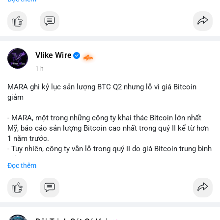
mục chứng chỉ cho tài sản số tại Mỹ.
- Sự trì hoãn có thể ảnh hưởng đến sự tin tưởng của nhà đầu tư
và phát triển thị trường crypto tại Mỹ.
$btc $eth
Vlike Wire
#vlikevn
#titanbot
1 h
📰 Nguồn: CoinDesk
MARA ghi kỷ lục sản lượng BTC Q2 nhưng lỗ vì giá Bitcoin
giảm
- MARA, một trong những công ty khai thác Bitcoin lớn nhất
Mỹ, báo cáo sản lượng Bitcoin cao nhất trong quý II kể từ hơn
1 năm trước.
- Tuy nhiên, công ty vẫn lỗ trong quý II do giá Bitcoin trung bình
giảm 28% so với cùng kỳ năm trước.
Đọc thêm
- Sự tăng sản lượng không đủ bù đắp cho sự suy giảm giá trị
của Bitcoin, ảnh hưởng trực tiếp đến doanh thu và lợi nhuận.
$btc
#btc