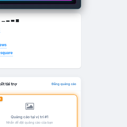
g ▁ ▂ ▃ ▄
t
news
esquare
ết tài trợ
Đăng quảng cáo
1
Quảng cáo tại vị trí #1
Nhấn để đặt quảng cáo của bạn