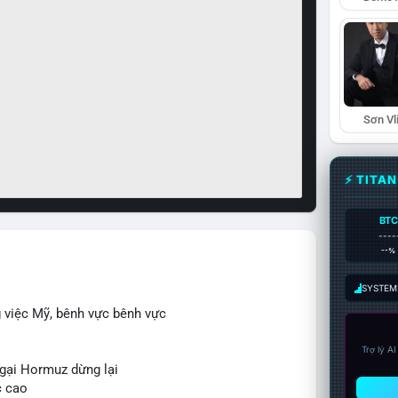
Sơn Vl
⚡ TITA
BTC
----
--%
SYSTEM:
g việc Mỹ, bênh vực bênh vực
Trợ lý A
ngại Hormuz dừng lại
c cao