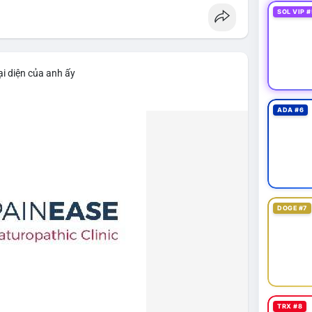
SOL VIP #
i diện của anh ấy
ADA #6
DOGE #7
TRX #8