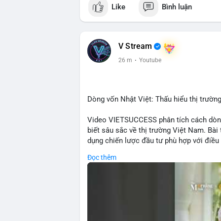
Like
Bình luận
V Stream
26 m
·
Youtube
Dòng vốn Nhật Việt: Thấu hiểu thị trường
Video VIETSUCCESS phân tích cách dòng
biết sâu sắc về thị trường Việt Nam. Bài
dụng chiến lược đầu tư phù hợp với điều 
doanh nghiệp đến việc giao dịch tài chín
Đọc thêm
Việt Nam mà còn tạo ra động lực cho thị
quốc gia tìm kiếm cơ hội đa dạng. Các y
đầu tư ESG, và ổn định thị trường sẽ ảnh
Nhật Bản. Bài cũng nhấn mạnh vai trò của
ro khi kết nối các thị trường khác nhau.