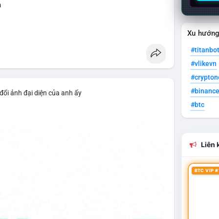
n
Xu hướn
#titanbo
#vlikevn
#crypto
#binanc
đổi ảnh đại diện của anh ấy
#btc
Liên k
BTC VIP #