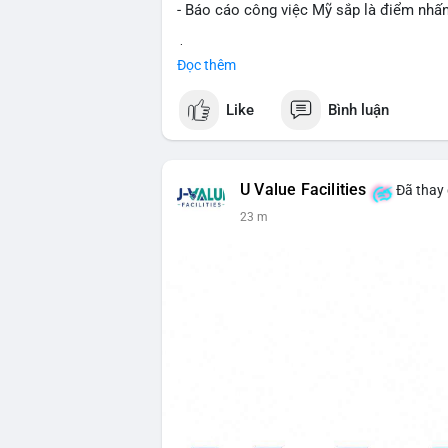
- Báo cáo công việc Mỹ sắp là điểm nhấ
$btc
#btc
Đọc thêm
#vlikevn
#titanbot
Like
Bình luận
📰 Nguồn: CoinDesk
U Value Facilities
Đã thay 
23 m