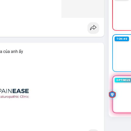
TON #9
ìa của anh ấy
OPTIMUS 