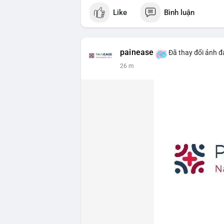
Like
Bình luận
painease
Đã thay đổi ảnh đạ
26 m