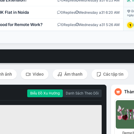
ida Extension?
0
Replies
Wednesday a31 6:25 AM
T
Đi
K Flat in Noida
0
Replies
Wednesday a31 6:20 AM
ngày
 Good for Remote Work?
0
Replies
Wednesday a31 5:26 AM
1
nh ảnh
Video
Âm thanh
Các tập tin
Thàn
Biểu Đồ Xu Hướng
Danh Sách Theo Dõi
Demo1