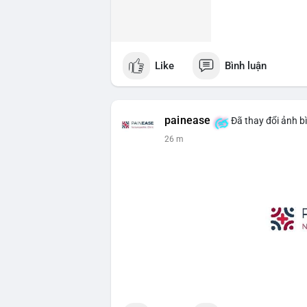
Like
Bình luận
painease
Đã thay đổi ảnh b
26 m