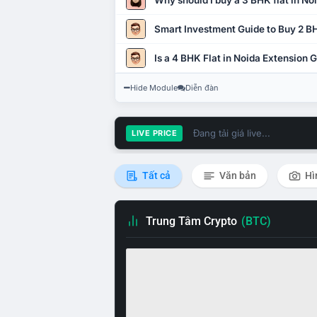
Why should I buy a 3 BHK flat in No
Smart Investment Guide to Buy 2 BH
Is a 4 BHK Flat in Noida Extension
Hide Module
Diễn đàn
Đang tải giá live...
LIVE PRICE
Tất cả
Văn bản
Hì
Trung Tâm Crypto
(BTC)