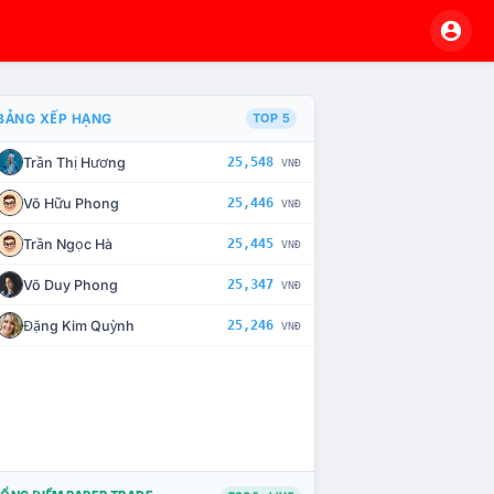
BẢNG XẾP HẠNG
TOP 5
Trần Thị Hương
25,548
VNĐ
VÀ CHẾ TÀI XỬ LÝ VI PHẠM
Võ Hữu Phong
25,446
VNĐ
Trần Ngọc Hà
25,445
VNĐ
Võ Duy Phong
25,347
VNĐ
Đặng Kim Quỳnh
25,246
VNĐ