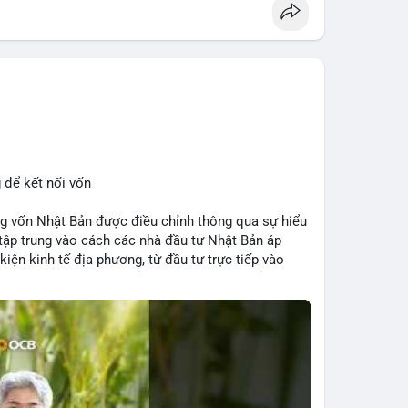
 để kết nối vốn
 vốn Nhật Bản được điều chỉnh thông qua sự hiểu
 tập trung vào cách các nhà đầu tư Nhật Bản áp
kiện kinh tế địa phương, từ đầu tư trực tiếp vào
h. Kết nối này không chỉ tạo cơ hội tăng trưởng cho
 trường crypto địa phương khi các nhà đầu tư đa
ếu tố như chính sách tài chính Việt Nam, xu hướng
 hưởng trực tiếp đến lưu lượng vốn nhập khẩu từ
 thông tin thị trường chính xác trong việc giảm rủi