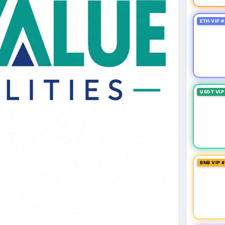
ETH VIP #
USDT VIP
BNB VIP 