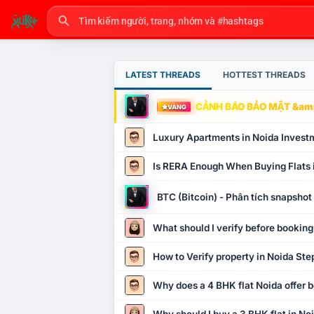
LATEST THREADS
HOTTEST THREADS
CẢNH BÁO BẢO MẬT &amp
VÀNG
Luxury Apartments in Noida Invest
Is RERA Enough When Buying Flats 
BTC (Bitcoin) - Phân tích snapsho
What should I verify before booking
How to Verify property in Noida Ste
Why does a 4 BHK flat Noida offer b