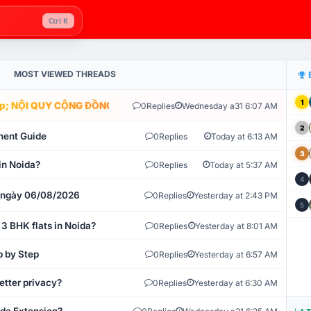
Ctrl K
MOST VIEWED THREADS
1
; NỘI QUY CỘNG ĐỒNG VLIKE.VN: HỆ THỐNG GIÁM SÁT TỰ ĐỘNG 
0
Replies
Wednesday a31 6:07 AM
2
ment Guide
0
Replies
Today at 6:13 AM
3
in Noida?
0
Replies
Today at 5:37 AM
4
t ngày 06/08/2026
0
Replies
Yesterday at 2:43 PM
5
 3 BHK flats in Noida?
0
Replies
Yesterday at 8:01 AM
p by Step
0
Replies
Yesterday at 6:57 AM
etter privacy?
0
Replies
Yesterday at 6:30 AM