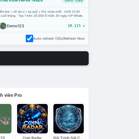
ỔNG ĐIỂM PAPER TRADE
TOP 5 · LIVE
ểm live = số dư ví + ký quỹ + PnL chưa chốt · Chốt 12:00
 cuối tháng · Top 1 trên 20.000 đ nhận 30 ngày VIP Whale.
Demo123
10.115
đ
Auto-refresh (30s)
Refresh Now
h viên Pro
23
Coin Radar
Đội Trinh Sát Cá Voi