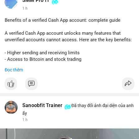
SMM Pro IT
1 h
Benefits of a verified Cash App account: complete guide
A verified Cash App account unlocks many features that
unverified accounts cannot access. Here are the key benefits:
- Higher sending and receiving limits
- Access to Bitcoin and stock trading
- Increased trust and security for transactions
Đọc thêm
- Ability to link a bank account or card
To get verified, you need to provide your full name, date of
birth, and the last four digits of your Social Security number.
The process is quick and free.
Sanoobfit Trainer
Đã thay đổi ảnh đại diện của anh
Verification also helps protect you from fraud and ensures
ấy
your funds are safe. If you want to use Cash App for business
1 h
or large transfers, a verified account is essential.
Follow this guide to fully enjoy the benefits of a verified Cash