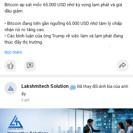
Bitcoin áp sát mốc 65.000 USD nhờ kỳ vọng lạm phát và giá
dầu giảm
• Bitcoin đang tiến gần ngưỡng 65.000 USD nhờ tâm lý chấp
nhận rủi ro tăng cao.
• Các bình luận của ông Trump về việc làm và lạm phát đang
thúc đẩy thị trường.
• Giá dầu giảm và các thỏa thuận địa chính trị đang hỗ trợ đà
Đọc thêm
tăng của tài sản rủi ro.
• Hướng đi tiếp theo của BTC phụ thuộc vào việc lợi suất trái
phiếu kho bạc và chỉ số USD có giảm hay không.
#bitcoin
#btc
#cryptonews
#macro
#binancesquare
Lakshmitech Solution
Đã thay đổi ảnh bìa của anh
$btc
ấy
2 giờ
#vlikevn
#titanbot
📰 Nguồn: CoinDesk