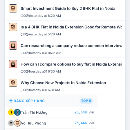
Smart Investment Guide to Buy 2 BHK Flat in Noida
0
Yesterday at 6:20 AM
Is a 4 BHK Flat in Noida Extension Good for Remote Work?
0
Yesterday at 5:26 AM
Can researching a company reduce common interview mi
0
Tuesday a31 10:12 AM
How can I compare options to buy flat in Noida Extension?
0
Tuesday a31 6:30 AM
Why Choose New Projects in Noida Extension
0
Tuesday a31 6:01 AM
BẢNG XẾP HẠNG
TOP 5
Trần Thị Hương
25,548
1
VNĐ
Võ Hữu Phong
25,446
2
VNĐ