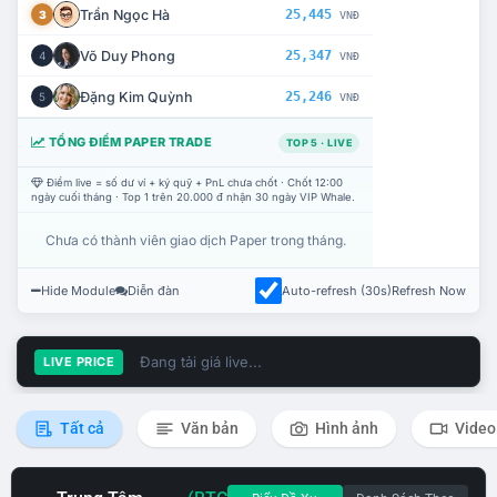
Trần Ngọc Hà
25,445
3
VNĐ
Võ Duy Phong
25,347
4
VNĐ
Đặng Kim Quỳnh
25,246
5
VNĐ
TỔNG ĐIỂM PAPER TRADE
TOP 5 · LIVE
Điểm live = số dư ví + ký quỹ + PnL chưa chốt · Chốt 12:00
ngày cuối tháng · Top 1 trên 20.000 đ nhận 30 ngày VIP Whale.
Chưa có thành viên giao dịch Paper trong tháng.
Hide Module
Diễn đàn
Auto-refresh (30s)
Refresh Now
Đang tải giá live...
LIVE PRICE
Tất cả
Văn bản
Hình ảnh
Video