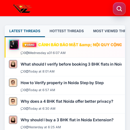
LATEST THREADS
HOTTEST THREADS
MOST VIEWED THRE
CẢNH BÁO BẢO MẬT &amp; NỘI QUY CỘNG ĐỒNG
VÀNG
0
Wednesday a31 6:07 AM
What should I verify before booking 3 BHK flats in Noida?
0
Today at 8:01 AM
How to Verify property in Noida Step by Step
0
Today at 6:57 AM
Why does a 4 BHK flat Noida offer better privacy?
0
Today at 6:30 AM
Why should I buy a 3 BHK flat in Noida Extension?
0
Yesterday at 6:25 AM