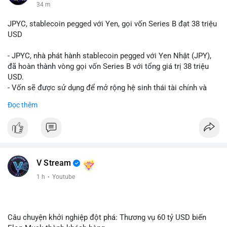
35 m
JPYC, stablecoin pegged với Yen, gọi vốn Series B đạt 38 triệu
USD
- JPYC, nhà phát hành stablecoin pegged với Yen Nhật (JPY),
đã hoàn thành vòng gọi vốn Series B với tổng giá trị 38 triệu
USD.
- Vốn sẽ được sử dụng để mở rộng hệ sinh thái tài chính và
Web3 của JPYC.
Đọc thêm
- Mục tiêu là tăng tốc độ przyjęcie của token yen-pegged JPYC
trên toàn cầu.
- Đây là bước tiến quan trọng trong việc phát triển stablecoin
liên quan đến tiền tệ fiat châu Á trong ngành Web3.
#binancesquare
#cryptonews
#jpyc
#stablecoin
#web3
#defi
V Stream
$jpyc
1 h
·
Youtube
#vlikevn
#titanbot
📰 Nguồn: Cointelegraph
Câu chuyện khởi nghiệp đột phá: Thương vụ 60 tỷ USD biến