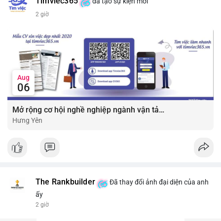
Timviec365
đã tạo sự kiện mới
2 giờ
Aug
06
Mở rộng cơ hội nghề nghiệp ngành vận tải - lái xe với mức lương bứt phá ?
Hưng Yên
The Rankbuilder
Đã thay đổi ảnh đại diện của anh
ấy
2 giờ