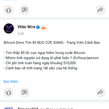
ngày càng tin tưởng sử dụng BTC làm tài sản thế chấp để tối
ưu hóa chi phí tài chính.
#binancesquare
#cryptonews
#btc
#powercompute
#blockchainfinance
Vlike Wire
$btc
2 giờ
#vlikevn
#titanbot
Bitcoin Devs Tìm 85 BUG CỨC ĐẠNG - Trạng Viên Cảnh Báo
📰 Nguồn: Cointelegraph
- Tìm thấy 85 lỗi cực nguy hiểm trong code Bitcoin
- Nhóm tình nguyện sử dụng AI phát hiện 1 lỗi/hour/person
- Chi phí tính toán hàng ngày khoảng $10,000
- Cảnh báo về tình trạng 'rất xấu' của hệ thống
$btc
#btc
Đọc thêm
#vlikevn
#titanbot
📰 Nguồn: CoinDesk