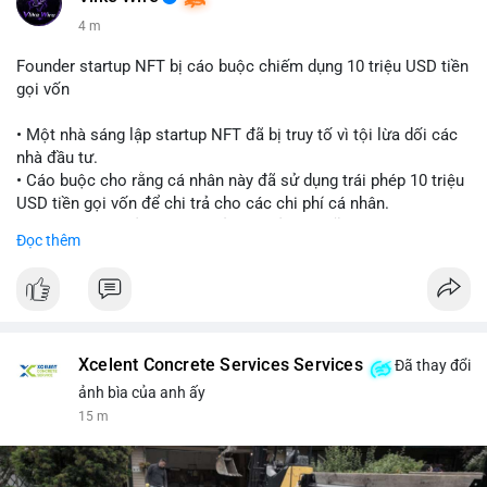
4 m
Founder startup NFT bị cáo buộc chiếm dụng 10 triệu USD tiền
gọi vốn
• Một nhà sáng lập startup NFT đã bị truy tố vì tội lừa dối các
nhà đầu tư.
• Cáo buộc cho rằng cá nhân này đã sử dụng trái phép 10 triệu
USD tiền gọi vốn để chi trả cho các chi phí cá nhân.
• Vụ việc là lời cảnh báo về rủi ro quản lý quỹ tại các dự án
Đọc thêm
Web3.
#cryptonews
#nft
#scamalert
#web3
$btc $eth
Xcelent Concrete Services Services
Đã thay đổi
#vlikevn
#titanbot
ảnh bìa của anh ấy
15 m
📰 Nguồn: CoinDesk