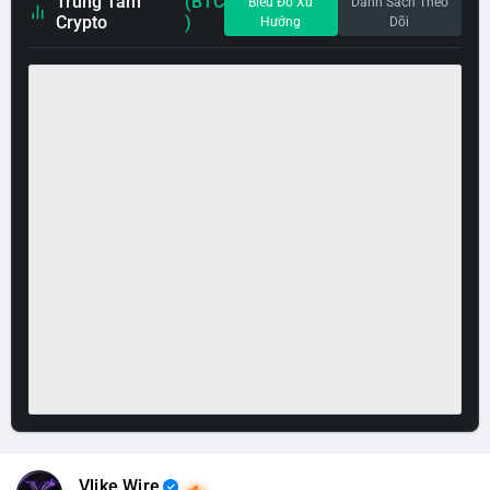
Trung Tâm
(BTC
Biểu Đồ Xu
Danh Sách Theo
Crypto
)
Hướng
Dõi
Vlike Wire