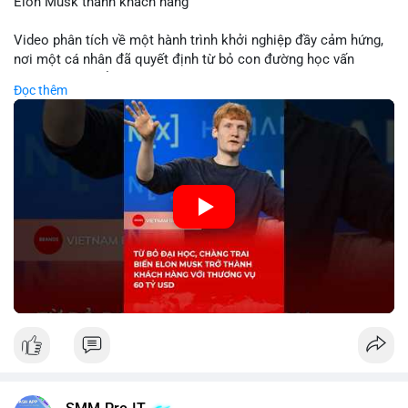
Elon Musk thành khách hàng
Video phân tích về một hành trình khởi nghiệp đầy cảm hứng,
nơi một cá nhân đã quyết định từ bỏ con đường học vấn
truyền thống để dấn thân vào thương trường. Thành công vang
Đọc thêm
dội với thương vụ trị giá 60 tỷ USD không chỉ khẳng định tầm
nhìn chiến lược của nhà sáng lập mà còn cho thấy sức mạnh
của sự đổi mới trong nền kinh tế hiện đại. Sự kiện này đặc biệt
gây chú ý khi biến tỷ phú Elon Musk trở thành một khách hàng
quan trọng, minh chứng cho khả năng xoay chuyển cục diện
kinh doanh của các startup đầy tiềm năng.
🎥 Xem video trực tiếp tại:
Nguồn: KIEN THUC KINH TE