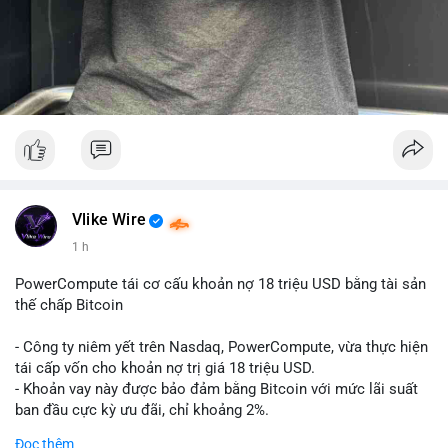
Vlike Wire
1 h
PowerCompute tái cơ cấu khoản nợ 18 triệu USD bằng tài sản
thế chấp Bitcoin
- Công ty niêm yết trên Nasdaq, PowerCompute, vừa thực hiện
tái cấp vốn cho khoản nợ trị giá 18 triệu USD.
- Khoản vay này được bảo đảm bằng Bitcoin với mức lãi suất
ban đầu cực kỳ ưu đãi, chỉ khoảng 2%.
- Động thái này cho thấy xu hướng các doanh nghiệp niêm yết
Đọc thêm