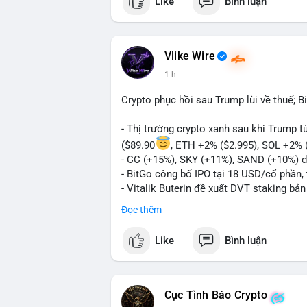
Like
Bình luận
Vlike Wire
1 h
Crypto phục hồi sau Trump lùi về thuế; B
- Thị trường crypto xanh sau khi Trump 
($89.90
, ETH +2% ($2.995), SOL +2% 
- CC (+15%), SKY (+11%), SAND (+10%) d
- BitGo công bố IPO tại 18 USD/cổ phần, 
- Vitalik Buterin đề xuất DVT staking bả
Ethereum
Đọc thêm
- Hong Kong phát hành giấy phép stablec
- Nga xác định crypto là tài sản hợp pháp,
Like
Bình luận
- Trump hy vọng ký vào luật cấu trúc th
Quốc hội
- Saga’s EVM blockchain ngừng hoạt độn
- Steak ’n Shake cho phép nhân viên nhậ
Cục Tình Báo Crypto
#binancesquare
#cryptonews
#btc
#eth