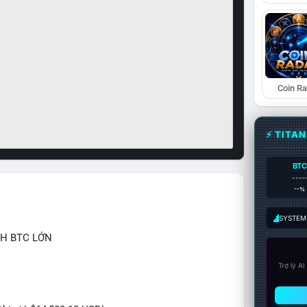
Coin R
⚡ TITA
BTC
----
--%
SYSTEM:
CH BTC LỚN
Trợ lý A