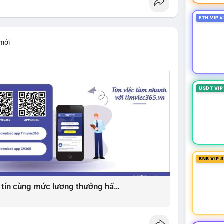
ETH VIP #
 mới
USDT VIP
BNB VIP 
Giải pháp tìm việc làm xây dựng uy tín cùng mức lương thưởng hấp dẫn ?️