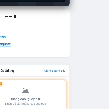
g ▁ ▂ ▃ ▄
t
news
esquare
ết tài trợ
Đăng quảng cáo
1
Quảng cáo tại vị trí #1
Nhấn để đặt quảng cáo của bạn