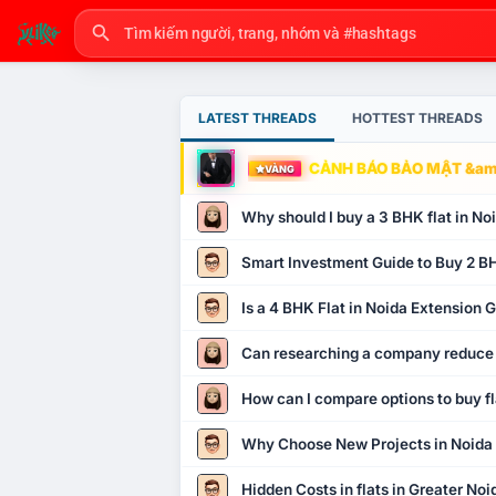
LATEST THREADS
HOTTEST THREADS
CẢNH BÁO BẢO MẬT &amp
VÀNG
Why should I buy a 3 BHK flat in No
Smart Investment Guide to Buy 2 BH
Is a 4 BHK Flat in Noida Extension
Can researching a company reduce
How can I compare options to buy fl
Why Choose New Projects in Noida
Hidden Costs in flats in Greater No