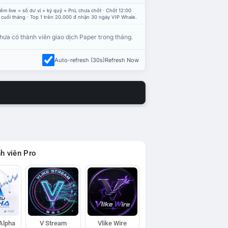
ểm live = số dư ví + ký quỹ + PnL chưa chốt · Chốt 12:00
 cuối tháng · Top 1 trên 20.000 đ nhận 30 ngày VIP Whale.
hưa có thành viên giao dịch Paper trong tháng.
Auto-refresh (30s)
Refresh Now
h viên Pro
 Alpha
V Stream
Vlike Wire