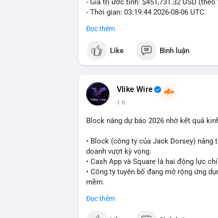
- Giá trị ước tính: $451,731.32 USD (theo
- Thời gian: 03:19:44 2026-08-06 UTC
Đọc thêm
Nhận định phân tích:
Cá voi chuyển 7 BTC trị giá hơn 451 ngh
Like
Bình luận
nằm ở mức trung bình so với các giao dị
trực tiếp lên thị trường. Với mức giá hiện
danh mục đầu tư hoặc chuẩn bị thanh kh
thể bị ảnh hưởng nhẹ, nhưng không đủ đ
Vlike Wire
1 h
Lời khuyên cho nhà đầu tư nhỏ lẻ:
Theo dõi thêm các giao dịch lớn liên tiếp
Block nâng dự báo 2026 nhờ kết quả kin
lên sàn, cần thận trọng trước nguy cơ đ
xác nhận đầy đủ dòng tiền.
• Block (công ty của Jack Dorsey) nâng 
doanh vượt kỳ vọng.
#7btc
#chuyenvilanh
#giaodichwhale
#b
• Cash App và Square là hai động lực ch
• Công ty tuyên bố đang mở rộng ứng dụng
mềm.
Đọc thêm
#block
#ai
#fintech
#cryptonews
#binan