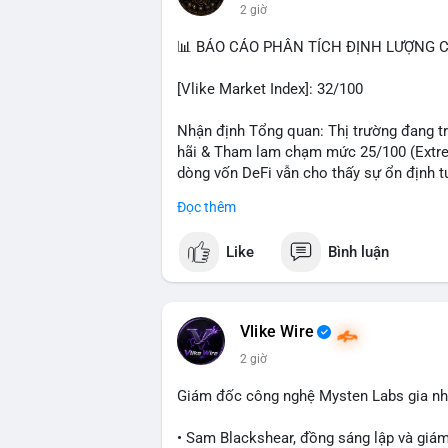
2 giờ
#hongkong
#russia
#trump
#saga
#stea
📊 BÁO CÁO PHÂN TÍCH ĐỊNH LƯỢNG CR
$btc $eth $sol $xrp $cc
#cc
$sky
#sky
$
[Vlike Market Index]: 32/100
#vlikevn
#titanbot
Nhận định Tổng quan: Thị trường đang trả
📰 Nguồn: Decrypt
hãi & Tham lam chạm mức 25/100 (Extrem
dòng vốn DeFi vẫn cho thấy sự ổn định t
Đọc thêm
Phân tích Dòng tiền DeFi (DefiLlama): T
trong 24h qua. Ethereum vẫn thống trị với 
Like
Bình luận
sao giữa BSC (4,87 tỷ), Tron (4,85 tỷ) và
5 với 4,63 tỷ USD, cho thấy sự trỗi dậy 
Stablecoin đạt 306,82 tỷ USD, trong đó U
thấy thanh khoản hệ thống vẫn dồi dào, 
Vlike Wire
cải thiện.
2 giờ
Phân tích Tâm lý phái sinh và Hợp đồng 
Giám đốc công nghệ Mysten Labs gia nhậ
mức dương nhẹ 0,0073%, trong khi ETH ở
có sự lệch pha đòn bẩy rõ rệt. Tỷ lệ Lon
• Sam Blackshear, đồng sáng lập và giá
tổng thanh lý chỉ 9,27 triệu USD với phe 