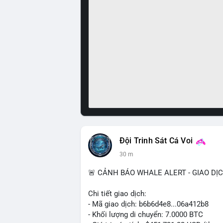
Đội Trinh Sát Cá Voi
30 m
🚨 CẢNH BÁO WHALE ALERT - GIAO DỊ
Chi tiết giao dịch:
- Mã giao dịch: b6b6d4e8...06a412b8
- Khối lượng di chuyển: 7.0000 BTC