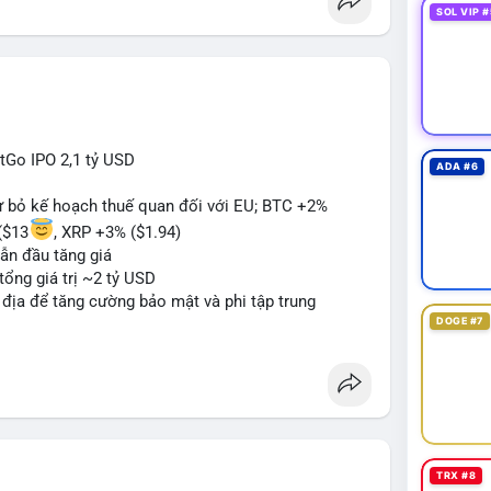
SOL VIP #
itGo IPO 2,1 tỷ USD
ADA #6
từ bỏ kế hoạch thuế quan đối với EU; BTC +2%
($13
, XRP +3% ($1.94)
ẫn đầu tăng giá
tổng giá trị ~2 tỷ USD
n địa để tăng cường bảo mật và phi tập trung
DOGE #7
oin mới với yêu cầu tuân thủ nghiêm ngặt
 tạo tiền lệ pháp lý
ị trường crypto sớm nonostante sự bất đồng trong
g sau cuộc tấn công 7 triệu USD
n lương một phần dưới dạng Bitcoin
TRX #8
#sol
#xrp
#bitgo
#vitalikbuterin
#stablecoin