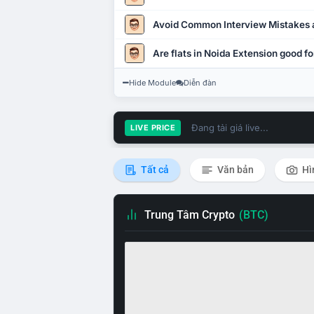
Avoid Common Interview Mistakes 
Are flats in Noida Extension good fo
Hide Module
Diễn đàn
Đang tải giá live...
LIVE PRICE
Tất cả
Văn bản
Hì
Trung Tâm Crypto
(BTC)