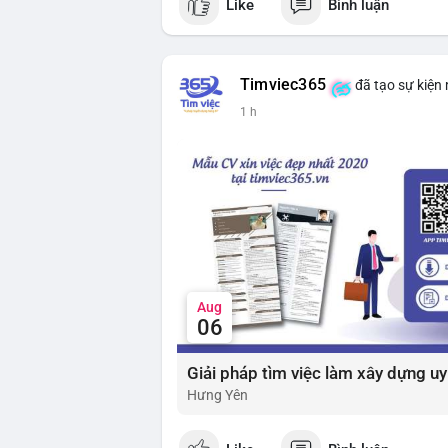
Like
Bình luận
$btc $eth
#vlikevn
#titanbot
Timviec365
đã tạo sự kiện
📰 Nguồn: Cointelegraph
1 h
Aug
06
Hưng Yên