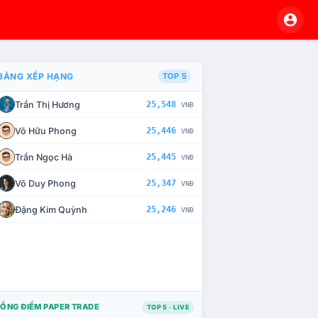
BẢNG XẾP HẠNG
TOP 5
Trần Thị Hương
25,548
VNĐ
À CHẾ TÀI XỬ LÝ VI PHẠM
Võ Hữu Phong
25,446
VNĐ
Trần Ngọc Hà
25,445
VNĐ
Võ Duy Phong
25,347
VNĐ
Đặng Kim Quỳnh
25,246
VNĐ
ỔNG ĐIỂM PAPER TRADE
TOP 5 · LIVE