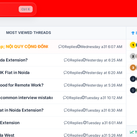
Ctrl K
MOST VIEWED THREADS
1
; NỘI QUY CỘNG ĐỒNG VLIKE.VN: HỆ THỐNG GIÁM SÁT TỰ ĐỘNG V
0
Replies
Wednesday a31 6:07 AM
2
ida Extension?
0
Replies
Yesterday at 6:25 AM
3
K Flat in Noida
0
Replies
Yesterday at 6:20 AM
4
 Good for Remote Work?
0
Replies
Yesterday at 5:26 AM
5
 common interview mistakes?
0
Replies
Tuesday a31 10:12 AM
at in Noida Extension?
0
Replies
Tuesday a31 6:30 AM
 Extension
0
Replies
Tuesday a31 6:01 AM
T
ida West
0
Replies
Tuesday a31 5:26 AM