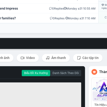
Đi
and Impress
0
Replies
Monday a31 10:55 AM
ngày
C
r families?
0
Replies
Monday a31 7:10 AM
nh ảnh
Video
Âm thanh
Các tập tin
Thàn
Biểu Đồ Xu Hướng
Danh Sách Theo Dõi
Tín Hiệu