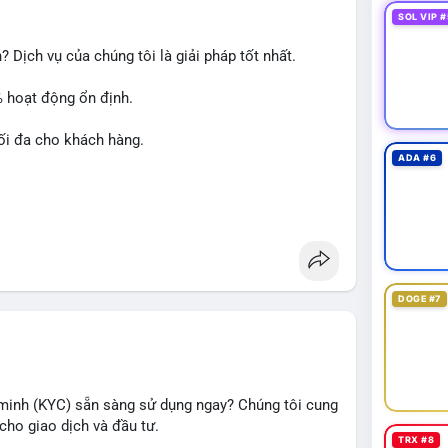
SOL VIP #
 Dịch vụ của chúng tôi là giải pháp tốt nhất.
% hoạt động ổn định.
ối đa cho khách hàng.
ADA #6
át triển chiến dịch của bạn!
DOGE #7
minh (KYC) sẵn sàng sử dụng ngay? Chúng tôi cung
cho giao dịch và đầu tư.
TRX #8