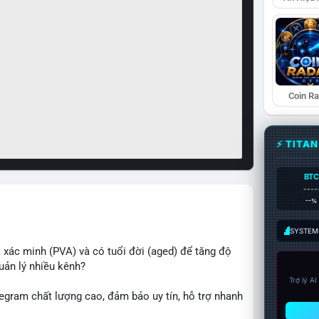
Coin R
⚡ TITA
BTC
----
--%
SYSTEM:
xác minh (PVA) và có tuổi đời (aged) để tăng độ
uản lý nhiều kênh?
Trợ lý A
egram chất lượng cao, đảm bảo uy tín, hỗ trợ nhanh