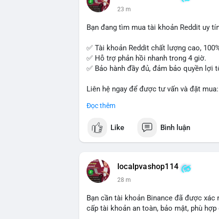
23 m
Bạn đang tìm mua tài khoản Reddit uy tín?
✅ Tài khoản Reddit chất lượng cao, 100
✅ Hỗ trợ phản hồi nhanh trong 4 giờ.
✅ Bảo hành đầy đủ, đảm bảo quyền lợi t
Liên hệ ngay để được tư vấn và đặt mua:
📞 WhatsApp: +1 660 215-8938
Đọc thêm
✈️ Telegram: @localpvashop
📧 Email: localpvashop@gmail.com
Like
Bình luận
Mua tài khoản Reddit ngay hôm nay để ph
localpvashop114
28 m
Bạn cần tài khoản Binance đã được xác 
cấp tài khoản an toàn, bảo mật, phù hợp 