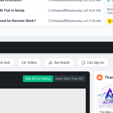
ida Extension?
0
Replies
Wednesday a31 6:25 AM
T
Đi
K Flat in Noida
0
Replies
Wednesday a31 6:20 AM
ngày
 Good for Remote Work?
0
Replies
Wednesday a31 5:26 AM
1
nh ảnh
Video
Âm thanh
Các tập tin
Thàn
Biểu Đồ Xu Hướng
Danh Sách Theo Dõi
Tín Hiệu