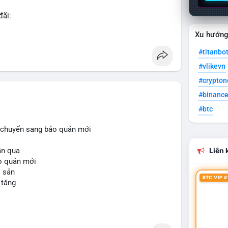
đãi:
Xu hướn
#titanbo
#vlikevn
ản Telegram premium, PVA, aged với giá tốt nhất!
#crypto
#binanc
#btc
i, chuyển sang bảo quản mới
uần qua
Liên k
ảo quản mới
i sản
BTC VIP #
 tăng