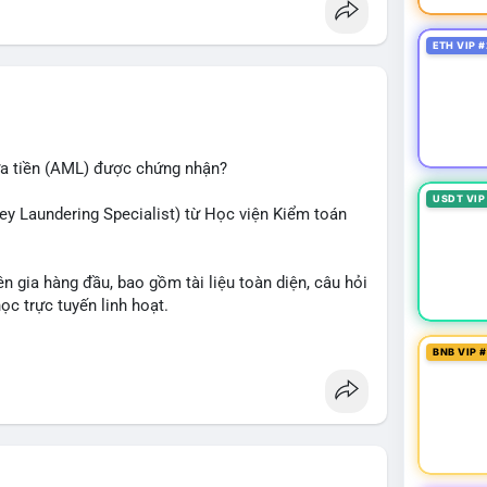
ETH VIP #
ửa tiền (AML) được chứng nhận?
USDT VIP
ey Laundering Specialist) từ Học viện Kiểm toán
n gia hàng đầu, bao gồm tài liệu toàn diện, câu hỏi
học trực tuyến linh hoạt.
ắc và tự tin bước vào kỳ thi CAMS với sự chuẩn bị
BNB VIP 
lực và mở rộng cơ hội nghề nghiệp trong lĩnh vực