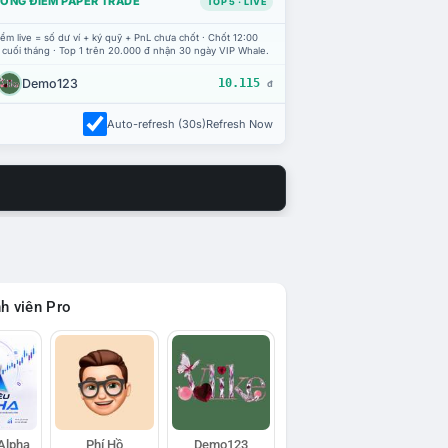
ỔNG ĐIỂM PAPER TRADE
TOP 5 · LIVE
ểm live = số dư ví + ký quỹ + PnL chưa chốt · Chốt 12:00
 cuối tháng · Top 1 trên 20.000 đ nhận 30 ngày VIP Whale.
Demo123
10.115
đ
Auto-refresh (30s)
Refresh Now
h viên Pro
 Alpha
Phí Hồ
Demo123