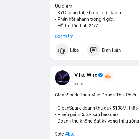
Ưu điểm:
- KYC hoàn tất, không lo bị khóa.
- Phản hồi nhanh trong 4 giờ.
- Hỗ trợ tận tình 24/7.
Đọc thêm
Liên hệ ngay để được tư vấn:
📞 WhatsApp: +1 660 215-8938
Like
Bình luận
✈️ Telegram: @localpvashop
Vlike Wire
29 m
CleanSpark Thua Mục Doanh Thu, Phiếu
- CleanSpark doanh thu quý $138M, thấp
- Phiếu giảm 5.5% sau báo cáo
- Doanh thu không đạt kỳ vọng thị trường
$btc
#btc