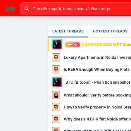
LATEST THREADS
HOTTEST THREADS
CẢNH BÁO BẢO MẬT &amp
VÀNG
Luxury Apartments in Noida Invest
Is RERA Enough When Buying Flats 
BTC (Bitcoin) - Phân tích snapsho
What should I verify before booking
How to Verify property in Noida Ste
Why does a 4 BHK flat Noida offer b