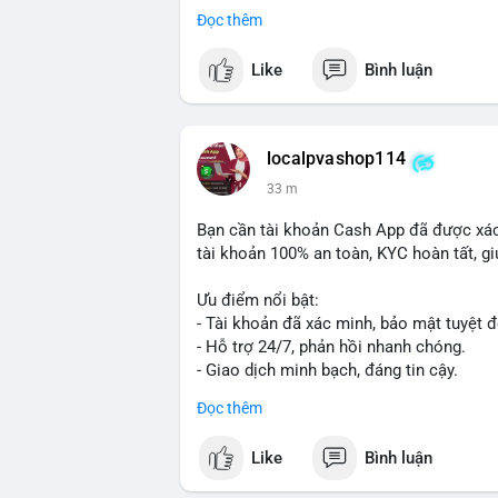
Đọc thêm
#vlikevn
#titanbot
Like
Bình luận
📰 Nguồn: Cointelegraph
localpvashop114
33 m
Bạn cần tài khoản Cash App đã được xác
tài khoản 100% an toàn, KYC hoàn tất, giú
Ưu điểm nổi bật:
- Tài khoản đã xác minh, bảo mật tuyệt đ
- Hỗ trợ 24/7, phản hồi nhanh chóng.
- Giao dịch minh bạch, đáng tin cậy.
Đọc thêm
Liên hệ ngay để được tư vấn và sở hữu t
📞 WhatsApp: +1 660 215-8938
Like
Bình luận
✈️ Telegram: @localpvashop
📧 Email: localpvashop@gmail.com