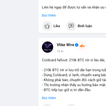
Liên hệ ngay để được tư vấn và nhận ưu 
📞 WhatsApp: +1 660 215-8938
Đọc thêm
✈️ Telegram: @localpvashop
📧 Email: localpvashop@gmail.com
Like
Bình luận
Đặt mua ngay hôm nay để sở hữu tài kho
Vlike Wire
13 m
Coldcard fallout: 210k BTC rời ví lâu dà
- 210k BTC rời ví lưu trữ dài hạn trong t
- Dùng Coldcard, ví lạnh, chuyển sang b
- Không phải bán, chuyển đổi cách giữ tà
- Thị trường nhận thấy xu hướng bảo mật
- BTC tiếp tục giữ vị trí dẫn đầu
Đọc thêm
#binancesquare
#cryptonews
#btc