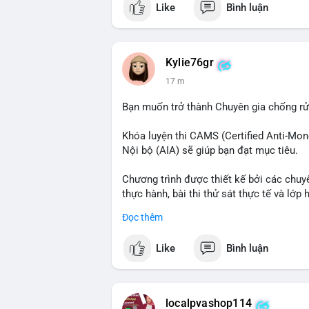
Like
Bình luận
$btc
#vlikevn
#titanbot
Kylie76gr
📰 Nguồn: CoinDesk
17 m
Bạn muốn trở thành Chuyên gia chống r
Khóa luyện thi CAMS (Certified Anti-Mon
Nội bộ (AIA) sẽ giúp bạn đạt mục tiêu.
Chương trình được thiết kế bởi các chuyê
thực hành, bài thi thử sát thực tế và lớp 
Đọc thêm
Xây dựng nền tảng kiến thức AML vững ch
tốt nhất.
Like
Bình luận
Đăng ký ngay hôm nay để nâng cao năng 
tài chính!
localpvashop114