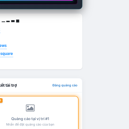
g ▁ ▂ ▃ ▄
t
news
esquare
ết tài trợ
Đăng quảng cáo
1
Quảng cáo tại vị trí #1
Nhấn để đặt quảng cáo của bạn