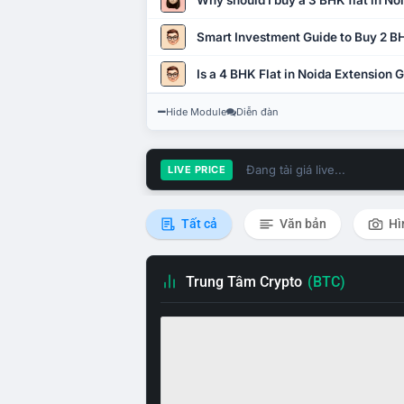
Why should I buy a 3 BHK flat in No
Smart Investment Guide to Buy 2 BH
Is a 4 BHK Flat in Noida Extension
Hide Module
Diễn đàn
Đang tải giá live...
LIVE PRICE
Tất cả
Văn bản
Hì
Trung Tâm Crypto
(BTC)