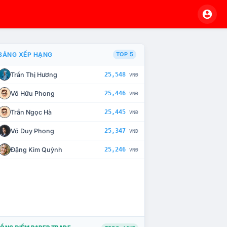
BẢNG XẾP HẠNG
TOP 5
Trần Thị Hương
25,548
VNĐ
À CHẾ TÀI XỬ LÝ VI PHẠM
Võ Hữu Phong
25,446
VNĐ
Trần Ngọc Hà
25,445
VNĐ
Võ Duy Phong
25,347
VNĐ
Đặng Kim Quỳnh
25,246
VNĐ