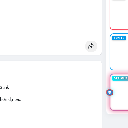
TON #9
OPTIMUS 
 Sunk
 hơn dự báo