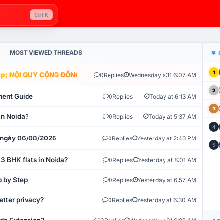
Ctrl K
MOST VIEWED THREADS
1
; NỘI QUY CỘNG ĐỒNG VLIKE.VN: HỆ THỐNG GIÁM SÁT TỰ ĐỘNG V
0
Replies
Wednesday a31 6:07 AM
2
ment Guide
0
Replies
Today at 6:13 AM
3
in Noida?
0
Replies
Today at 5:37 AM
4
t ngày 06/08/2026
0
Replies
Yesterday at 2:43 PM
5
 3 BHK flats in Noida?
0
Replies
Yesterday at 8:01 AM
p by Step
0
Replies
Yesterday at 6:57 AM
etter privacy?
0
Replies
Yesterday at 6:30 AM