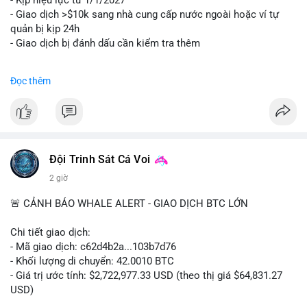
- Kịp hiệu lực từ 1/1/2027
- Giao dịch >$10k sang nhà cung cấp nước ngoài hoặc ví tự
quản bị kịp 24h
- Giao dịch bị đánh dấu cần kiểm tra thêm
#binancesquare
#cryptonews
#regulation
Đọc thêm
$btc $eth
#vlikevn
#titanbot
📰 Nguồn: Cointelegraph
Đội Trinh Sát Cá Voi
2 giờ
🚨 CẢNH BÁO WHALE ALERT - GIAO DỊCH BTC LỚN
Chi tiết giao dịch:
- Mã giao dịch: c62d4b2a...103b7d76
- Khối lượng di chuyển: 42.0010 BTC
- Giá trị ước tính: $2,722,977.33 USD (theo thị giá $64,831.27
USD)
- Thời gian: 09:19:19 2026-08-09 UTC