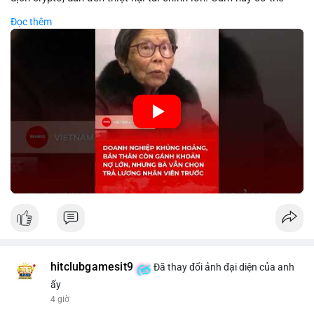
phản ánh phản ứng của chính quyền hoặc thị trường đối với
Đọc thêm
biến động giá digital asset. Bàn vấn chuyển hướng tập trung
vào nhân lực, cho thấy chiến lược giảm chi phí hoặc điều chỉnh
mô hình kinh doanh. Điều này có thể ảnh hưởng đến thị trường
crypto và các doanh nghiệp liên quan trong tương lai.
🎥 Xem video trực tiếp tại:
Nguồn: KIEN THUC KINH TE
hitclubgamesit9
Đã thay đổi ảnh đại diện của anh
ấy
4 giờ