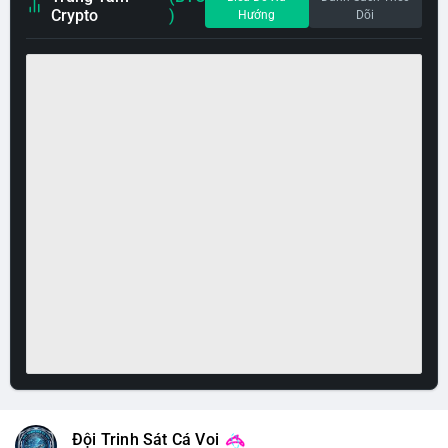
Crypto
)
Hướng
Dõi
Đội Trinh Sát Cá Voi