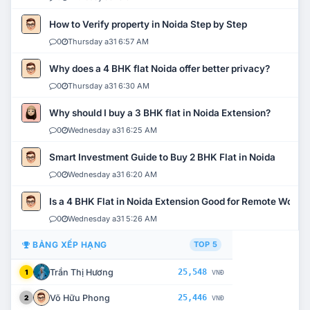
How to Verify property in Noida Step by Step
0
Thursday a31 6:57 AM
Why does a 4 BHK flat Noida offer better privacy?
0
Thursday a31 6:30 AM
Why should I buy a 3 BHK flat in Noida Extension?
0
Wednesday a31 6:25 AM
Smart Investment Guide to Buy 2 BHK Flat in Noida
0
Wednesday a31 6:20 AM
Is a 4 BHK Flat in Noida Extension Good for Remote Work?
0
Wednesday a31 5:26 AM
BẢNG XẾP HẠNG
TOP 5
Trần Thị Hương
25,548
1
VNĐ
Võ Hữu Phong
25,446
2
VNĐ