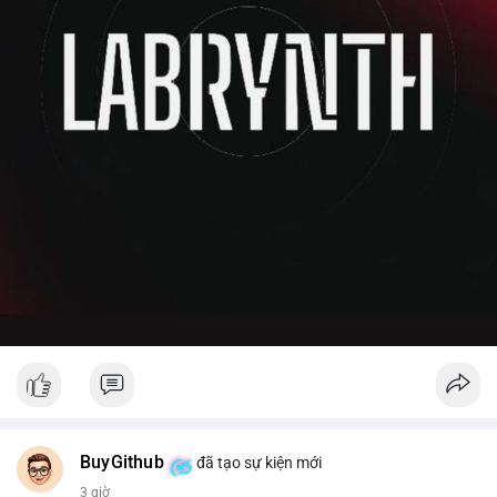
BuyGithub
đã tạo sự kiện mới
3 giờ