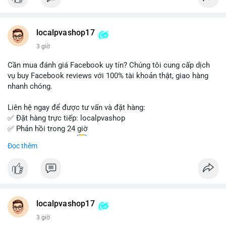
Đặt hàng ngay hôm nay để nhận ưu đãi tốt nhất!
Liên hệ với chúng tôi qua:
localpvashop17
- WhatsApp: +1 (66
215-8938
- Telegram: @localpvashop
3 giờ
- Email: localpvashop@gmail.com
Cần mua đánh giá Facebook uy tín? Chúng tôi cung cấp dịch
Đừng bỏ lỡ cơ hội sở hữu tài khoản WeChat chất lượng với giá
vụ buy Facebook reviews với 100% tài khoản thật, giao hàng
tốt. Liên hệ ngay!
nhanh chóng.
Liên hệ ngay để được tư vấn và đặt hàng:
✅ Đặt hàng trực tiếp: localpvashop
✅ Phản hồi trong 24 giờ
✅ WhatsApp: +1 (66
215-8938
Đọc thêm
✅ Telegram: @localpvashop
✅ Email: localpvashop@gmail.com
Chất lượng đảm bảo, hỗ trợ tận tình. Hãy liên hệ ngay hôm
nay!
localpvashop17
3 giờ