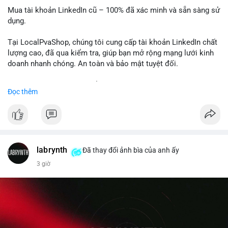
Mua tài khoản LinkedIn cũ – 100% đã xác minh và sẵn sàng sử
dụng.
Tại LocalPvaShop, chúng tôi cung cấp tài khoản LinkedIn chất
lượng cao, đã qua kiểm tra, giúp bạn mở rộng mạng lưới kinh
doanh nhanh chóng. An toàn và bảo mật tuyệt đối.
Đặt hàng ngay hôm nay để nhận ưu đãi tốt nhất!
Đọc thêm
✅ Đặt hàng: localpvashop
✅ Phản hồi trong 24 giờ
✅ WhatsApp: +1 (66
215-8938
✅ Telegram: @localpvashop
labrynth
✅ Email: localpvashop@gmail.com
Đã thay đổi ảnh bìa của anh ấy
3 giờ
Liên hệ ngay để được tư vấn chi tiết và hỗ trợ tận tình.