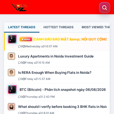
LATEST THREADS
HOTTEST THREADS
MOST VIEWED THRE
CẢNH BÁO BẢO MẬT &amp; NỘI QUY CỘNG ĐỒNG
VÀNG
0
Wednesday a31 6:07 AM
Luxury Apartments in Noida Investment Guide
0
Friday a31 6:13 AM
Is RERA Enough When Buying Flats in Noida?
0
Friday a31 5:37 AM
BTC (Bitcoin) - Phân tích snapshot ngày 06/08/2026
0
Thursday a31 2:43 PM
What should I verify before booking 3 BHK flats in Noida?
0
Thursday a31 8:01 AM