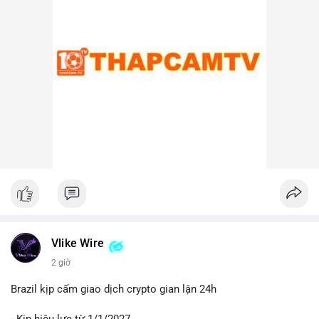
lại, nếu ví nhận là ví lạnh hoặc ví không thuộc sàn, khả năng
cao đây là hành động tích lũy chiến lược, cho thấy niềm tin dài
hạn vào xu hướng giá BTC.
Lời khuyên cho nhà đầu tư nhỏ lẻ:
Nhà đầu tư nên theo dõi sát các địa chỉ ví nhận trong giao dịch
này. Nếu BTC được chuyển lên sàn trong 24-48 giờ tới, hãy
thận trọng trước khả năng điều chỉnh giá. Ngược lại, nếu ví
nhận là ví lạnh, đây có thể là tín hiệu tích cực cho xu hướng
trung hạn. Quản lý rủi ro chặt chẽ và tránh hành động theo cảm
xúc là ưu tiên hàng đầu.
#44btc
#vilanh
#tichluydaihan
#btcmempool
#2tr86usd
Vlike Wire
2 giờ
Brazil kịp cấm giao dịch crypto gian lận 24h