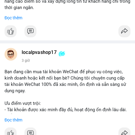
nâng cao điểm số và xây dựng lòng tin từ khách hàng chỉ trong
thời gian ngắn.
Đọc thêm
Đặt hàng ngay hôm nay để nhận ưu đãi:
👉 Order tại: localpvashop
👉 Phản hồi 24/7
👉 WhatsApp: +1 660 215-8938
👉 Telegram: @localpvashop
localpvashop17
👉 Email: localpvashop@gmail.com
3 giờ
Đừng bỏ lỡ cơ hội cải thiện danh tiếng trực tuyến của bạn một
Bạn đang cần mua tài khoản WeChat để phục vụ công việc,
cách hiệu quả!
kinh doanh hoặc kết nối bạn bè? Chúng tôi chuyên cung cấp
tài khoản WeChat 100% đã xác minh, ổn định và sẵn sàng sử
dụng ngay.
Ưu điểm vượt trội:
- Tài khoản được xác minh đầy đủ, hoạt động ổn định lâu dài.
- Hỗ trợ khách hàng 24/7, phản hồi nhanh chóng.
Đọc thêm
- Giao dịch an toàn, bảo mật thông tin.