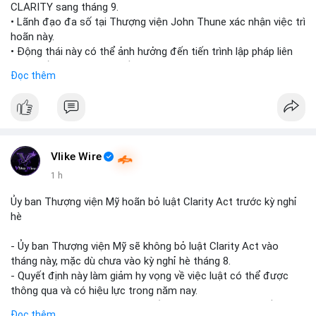
CLARITY sang tháng 9.
• Lãnh đạo đa số tại Thượng viện John Thune xác nhận việc trì
hoãn này.
• Động thái này có thể ảnh hưởng đến tiến trình lập pháp liên
quan đến khung pháp lý tiền điện tử tại Mỹ.
Đọc thêm
$btc $eth
#vlikevn
#titanbot
📰 Nguồn: Cointelegraph
Vlike Wire
1 h
Ủy ban Thượng viện Mỹ hoãn bỏ luật Clarity Act trước kỳ nghỉ
hè
- Ủy ban Thượng viện Mỹ sẽ không bỏ luật Clarity Act vào
tháng này, mặc dù chưa vào kỳ nghỉ hè tháng 8.
- Quyết định này làm giảm hy vọng về việc luật có thể được
thông qua và có hiệu lực trong năm nay.
- Luật Clarity Act nhằm cung cấp quy định rõ ràng hơn về danh
Đọc thêm