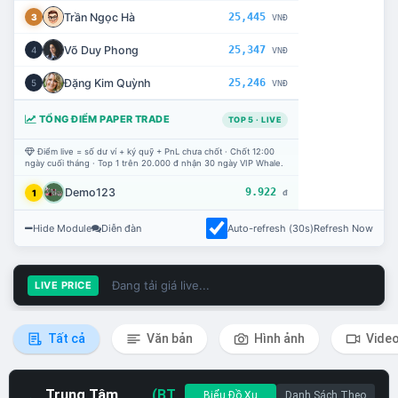
Trần Ngọc Hà
25,445
3
VNĐ
Võ Duy Phong
25,347
4
VNĐ
Đặng Kim Quỳnh
25,246
5
VNĐ
TỔNG ĐIỂM PAPER TRADE
TOP 5 · LIVE
Điểm live = số dư ví + ký quỹ + PnL chưa chốt · Chốt 12:00
ngày cuối tháng · Top 1 trên 20.000 đ nhận 30 ngày VIP Whale.
Demo123
9.922
1
đ
Hide Module
Diễn đàn
Auto-refresh (30s)
Refresh Now
Đang tải giá live...
LIVE PRICE
Tất cả
Văn bản
Hình ảnh
Vide
Trung Tâm
(BT
Biểu Đồ Xu
Danh Sách Theo