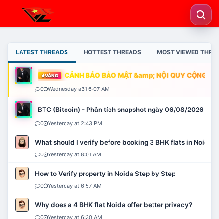
LATEST THREADS
HOTTEST THREADS
MOST VIEWED THRE
CẢNH BÁO BẢO MẬT &amp; NỘI QUY CỘNG ĐỒN
VÀNG
0
Wednesday a31 6:07 AM
BTC (Bitcoin) - Phân tích snapshot ngày 06/08/2026
0
Yesterday at 2:43 PM
What should I verify before booking 3 BHK flats in Noida?
0
Yesterday at 8:01 AM
How to Verify property in Noida Step by Step
0
Yesterday at 6:57 AM
Why does a 4 BHK flat Noida offer better privacy?
0
Yesterday at 6:30 AM