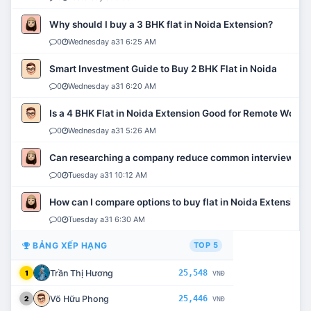
Why should I buy a 3 BHK flat in Noida Extension?
0
Wednesday a31 6:25 AM
Smart Investment Guide to Buy 2 BHK Flat in Noida
0
Wednesday a31 6:20 AM
Is a 4 BHK Flat in Noida Extension Good for Remote Work?
0
Wednesday a31 5:26 AM
Can researching a company reduce common interview mi
0
Tuesday a31 10:12 AM
How can I compare options to buy flat in Noida Extension?
0
Tuesday a31 6:30 AM
BẢNG XẾP HẠNG
TOP 5
Trần Thị Hương
25,548
1
VNĐ
Võ Hữu Phong
25,446
2
VNĐ