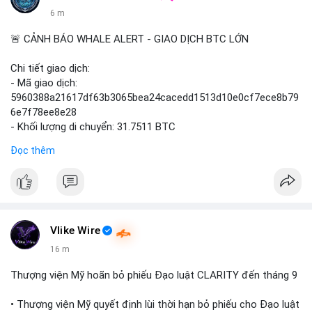
6 m
🚨 CẢNH BÁO WHALE ALERT - GIAO DỊCH BTC LỚN
Chi tiết giao dịch:
- Mã giao dịch:
5960388a21617df63b3065bea24cacedd1513d10e0cf7ece8b79
6e7f78ee8e28
- Khối lượng di chuyển: 31.7511 BTC
- Giá trị ước tính: $2,042,300.50 USD (theo thị giá $64,322.12
Đọc thêm
USD)
- Thời gian: 03:19:19 2
Vlike Wire
16 m
Thượng viện Mỹ hoãn bỏ phiếu Đạo luật CLARITY đến tháng 9
• Thượng viện Mỹ quyết định lùi thời hạn bỏ phiếu cho Đạo luật