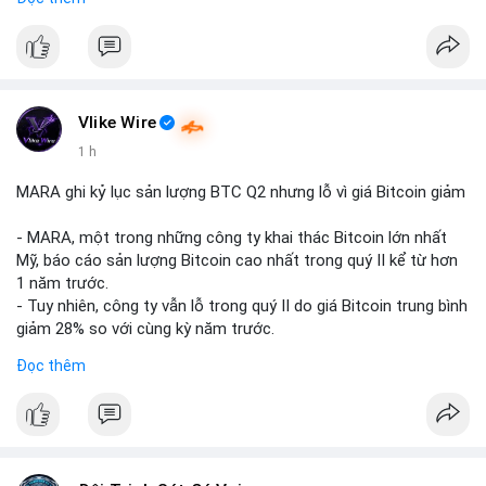
mục chứng chỉ cho tài sản số tại Mỹ.
- Sự trì hoãn có thể ảnh hưởng đến sự tin tưởng của nhà đầu
tư và phát triển thị trường crypto tại Mỹ.
$btc $eth
Vlike Wire
#vlikevn
#titanbot
1 h
📰 Nguồn: CoinDesk
MARA ghi kỷ lục sản lượng BTC Q2 nhưng lỗ vì giá Bitcoin giảm
- MARA, một trong những công ty khai thác Bitcoin lớn nhất
Mỹ, báo cáo sản lượng Bitcoin cao nhất trong quý II kể từ hơn
1 năm trước.
- Tuy nhiên, công ty vẫn lỗ trong quý II do giá Bitcoin trung bình
giảm 28% so với cùng kỳ năm trước.
- Sự tăng sản lượng không đủ bù đắp cho sự suy giảm giá trị
Đọc thêm
của Bitcoin, ảnh hưởng trực tiếp đến doanh thu và lợi nhuận.
$btc
#btc
#vlikevn
#titanbot