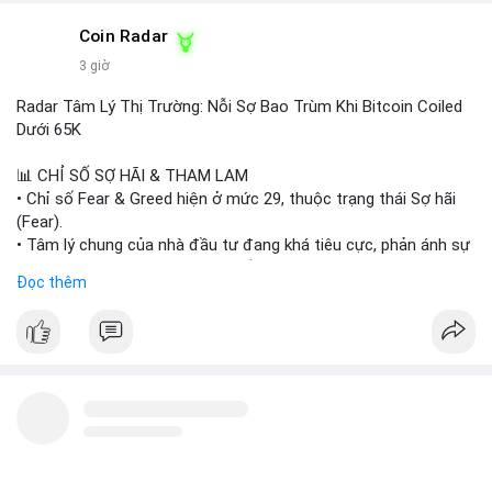
- Đây là bước chiến lược nhằm tận dụng cơ hội tăng trưởng
của thị trường tokenized và củng cố vị thế của Wintermute
Coin Radar
trong ngành tài chính kỹ thuật số.
3 giờ
#binancesquare
#cryptonews
#wintermute
#brokerdealer
Radar Tâm Lý Thị Trường: Nỗi Sợ Bao Trùm Khi Bitcoin Coiled
#tokenizedsecurities
#usregulation
Dưới 65K
$btc $eth
📊 CHỈ SỐ SỢ HÃI & THAM LAM
• Chỉ số Fear & Greed hiện ở mức 29, thuộc trạng thái Sợ hãi
#vlikevn
#titanbot
(Fear).
• Tâm lý chung của nhà đầu tư đang khá tiêu cực, phản ánh sự
📰 Nguồn: Cointelegraph
thận trọng cao độ trước các biến động thị trường.
Đọc thêm
📈 XU HƯỚNG TÌM KIẾM & THẢO LUẬN
• CoinGecko Trending: Plume (PLUME), Cash Cat (CASHCAT),
Biconomy (BICO), Hashflow (HFT), Ondo (ONDO), StonkBroker
(STONKBROKER), (PUMP).
• LunarCrush Trending: Ethereum, Solana, Dogecoin, Polkadot,
Chainlink.
• Google Trends Việt Nam: Các chủ đề về bóng đá (Man Utd,
Viettel) và các từ khóa đời sống khác đang chiếm ưu thế.