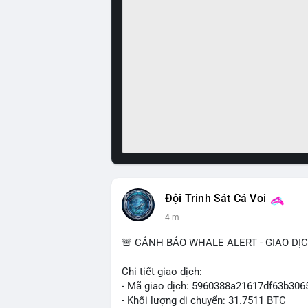
Đội Trinh Sát Cá Voi
4 m
🚨 CẢNH BÁO WHALE ALERT - GIAO DỊ
Chi tiết giao dịch:
- Mã giao dịch: 5960388a21617df63b3
- Khối lượng di chuyển: 31.7511 BTC