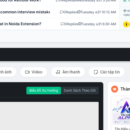
 Good for Remote Work?
0
Replies
Wednesday a31 5:26 AM
T
Đi
 common interview mistakes?
0
Replies
Tuesday a31 10:12 AM
ngày
at in Noida Extension?
0
Replies
Tuesday a31 6:30 AM
1
nh ảnh
Video
Âm thanh
Các tập tin
Thàn
Biểu Đồ Xu Hướng
Danh Sách Theo Dõi
Tín Hiệu