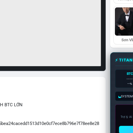
Sơn Vl
⚡ TITA
BTC
----
--%
SYSTEM:
CH BTC LỚN
Trợ lý A
065bea24cacedd1513d10e0cf7ece8b796e7f78ee8e28