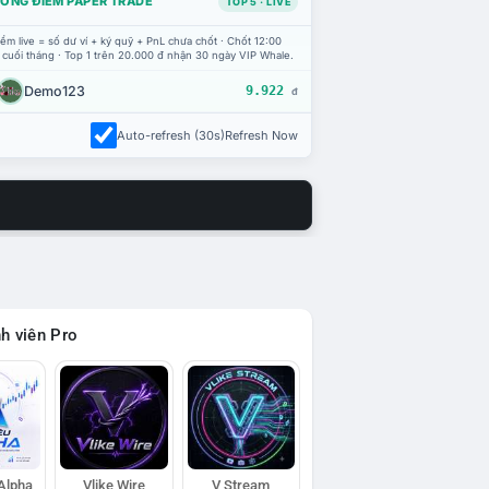
ỔNG ĐIỂM PAPER TRADE
TOP 5 · LIVE
ểm live = số dư ví + ký quỹ + PnL chưa chốt · Chốt 12:00
 cuối tháng · Top 1 trên 20.000 đ nhận 30 ngày VIP Whale.
Demo123
9.922
đ
Auto-refresh (30s)
Refresh Now
h viên Pro
 Alpha
Vlike Wire
V Stream