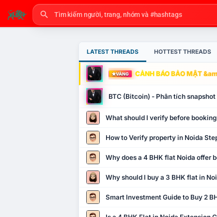
LATEST THREADS
HOTTEST THREADS
CẢNH BÁO BẢO MẬT &amp
VÀNG
BTC (Bitcoin) - Phân tích snapsho
What should I verify before booking
How to Verify property in Noida Ste
Why does a 4 BHK flat Noida offer b
Why should I buy a 3 BHK flat in No
Smart Investment Guide to Buy 2 BH