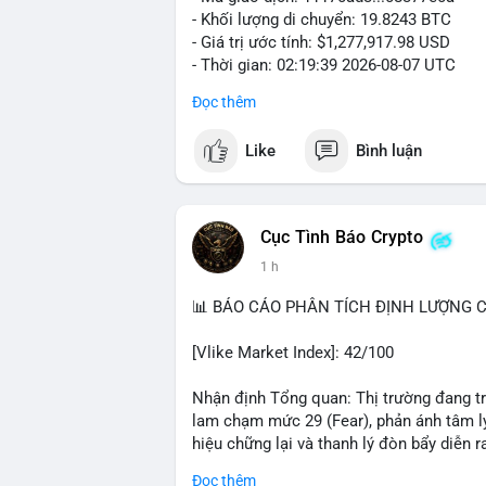
- Khối lượng di chuyển: 19.8243 BTC
- Giá trị ước tính: $1,277,917.98 USD
- Thời gian: 02:19:39 2026-08-07 UTC
Đọc thêm
Khối lượng gần 20 BTC trị giá hơn 1.27 
nhận cho thấy dấu hiệu cá voi đang tái 
Like
Bình luận
động này thiên về chuyển ví lạnh để tích 
lượng không quá lớn để gây sốc thanh kh
củng cố nhẹ khi dòng tiền lớn di chuyển
Cục Tình Báo Crypto
Nhà đầu tư nhỏ lẻ nên theo dõi xác nhận
1 h
tương tự trong 24 giờ tới. Nếu xu hướng r
chiếm ưu thế, phù hợp với chiến lược nắ
📊 BÁO CÁO PHÂN TÍCH ĐỊNH LƯỢNG CR
#19dot8243btc
#vilanh
#tichluydaihan
#
[Vlike Market Index]: 42/100
Nhận định Tổng quan: Thị trường đang tr
lam chạm mức 29 (Fear), phản ánh tâm lý
hiệu chững lại và thanh lý đòn bẩy diễn ra
Đọc thêm