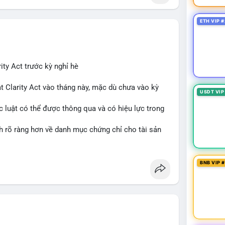
ETH VIP #
ity Act trước kỳ nghỉ hè
t Clarity Act vào tháng này, mặc dù chưa vào kỳ
USDT VIP
c luật có thể được thông qua và có hiệu lực trong
nh rõ ràng hơn về danh mục chứng chỉ cho tài sản
 tưởng của nhà đầu tư và phát triển thị trường
BNB VIP 