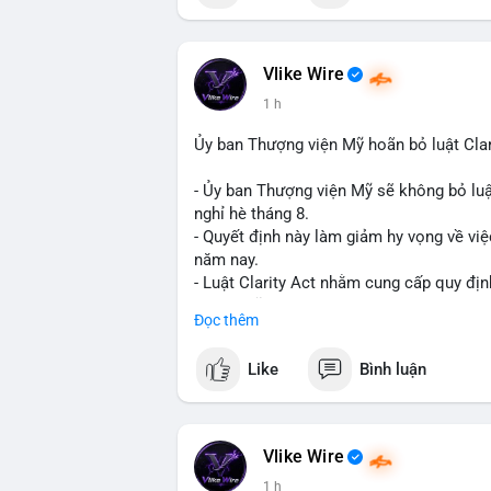
📰 Nguồn: Cointelegraph
Vlike Wire
1 h
Ủy ban Thượng viện Mỹ hoãn bỏ luật Clar
- Ủy ban Thượng viện Mỹ sẽ không bỏ luậ
nghỉ hè tháng 8.
- Quyết định này làm giảm hy vọng về việ
năm nay.
- Luật Clarity Act nhằm cung cấp quy đị
số tại Mỹ.
Đọc thêm
- Sự trì hoãn có thể ảnh hưởng đến sự tin
crypto tại Mỹ.
Like
Bình luận
$btc $eth
#vlikevn
#titanbot
Vlike Wire
1 h
📰 Nguồn: CoinDesk