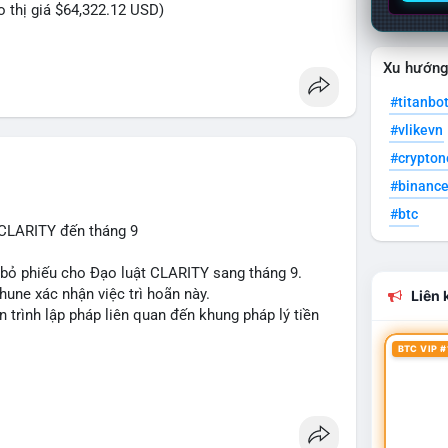
eo thị giá $64,322.12 USD)
Xu hướn
#titanbo
#vlikevn
#crypto
#binanc
#btc
 CLARITY đến tháng 9
n bỏ phiếu cho Đạo luật CLARITY sang tháng 9.
une xác nhận việc trì hoãn này.
Liên k
n trình lập pháp liên quan đến khung pháp lý tiền
BTC VIP #