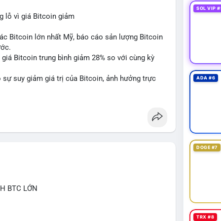
SOL VIP #
lỗ vì giá Bitcoin giảm
ác Bitcoin lớn nhất Mỹ, báo cáo sản lượng Bitcoin
ước.
do giá Bitcoin trung bình giảm 28% so với cùng kỳ
sự suy giảm giá trị của Bitcoin, ảnh hưởng trực
ADA #6
DOGE #7
CH BTC LỚN
TRX #8