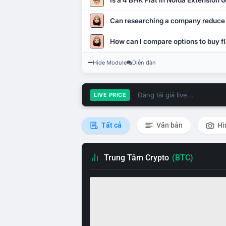
Is a 4 BHK Flat in Noida Extension
Can researching a company reduce
How can I compare options to buy fl
Hide Module
Diễn đàn
Đang tải giá live...
LIVE PRICE
Tất cả
Văn bản
Hì
Trung Tâm Crypto
(BTC)