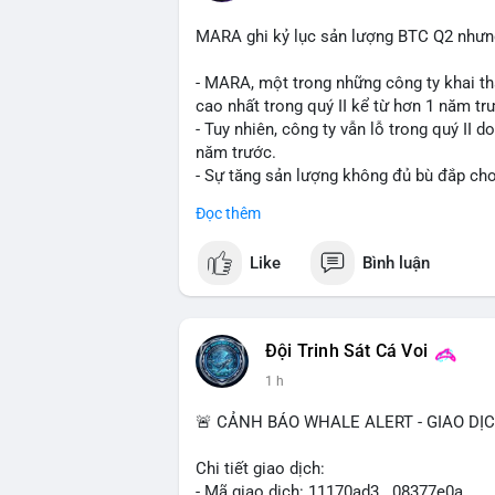
MARA ghi kỷ lục sản lượng BTC Q2 nhưng 
- MARA, một trong những công ty khai th
cao nhất trong quý II kể từ hơn 1 năm tr
- Tuy nhiên, công ty vẫn lỗ trong quý II 
năm trước.
- Sự tăng sản lượng không đủ bù đắp cho 
tiếp đến doanh thu và lợi nhuận.
Đọc thêm
$btc
#btc
Like
Bình luận
#vlikevn
#titanbot
📰 Nguồn: Cointelegraph
Đội Trinh Sát Cá Voi
1 h
🚨 CẢNH BÁO WHALE ALERT - GIAO DỊ
Chi tiết giao dịch:
- Mã giao dịch: 11170ad3...08377e0a