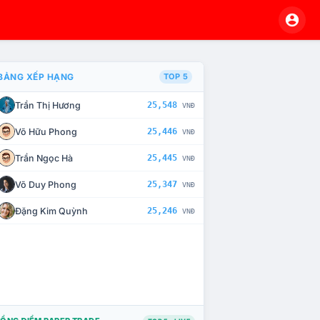
BẢNG XẾP HẠNG
TOP 5
Trần Thị Hương
25,548
VNĐ
À CHẾ TÀI XỬ LÝ VI PHẠM
Võ Hữu Phong
25,446
VNĐ
Trần Ngọc Hà
25,445
VNĐ
Võ Duy Phong
25,347
VNĐ
Đặng Kim Quỳnh
25,246
VNĐ