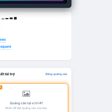
g ▁ ▂ ▃ ▄
t
news
esquare
ết tài trợ
Đăng quảng cáo
1
Quảng cáo tại vị trí #1
Nhấn để đặt quảng cáo của bạn