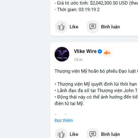
- Giá trị ước tính: $2,042,300.50 USD (th
- Thời gian: 03:19:19 2
Like
Bình luận
Vlike Wire
15 m
Thượng viện Mỹ hoãn bỏ phiếu Đạo luật
• Thượng viện Mỹ quyết định lùi thời hạ
• Lãnh đạo đa số tại Thượng viện John Th
• Động thái này có thể ảnh hưởng đến tiế
điện tử tại Mỹ.
$btc $eth
Đọc thêm
#vlikevn
#titanbot
Like
Bình luận