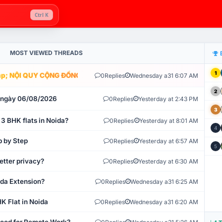
Ctrl K
MOST VIEWED THREADS
1
; NỘI QUY CỘNG ĐỒNG VLIKE.VN: HỆ THỐNG GIÁM SÁT TỰ ĐỘNG V
0
Replies
Wednesday a31 6:07 AM
2
t ngày 06/08/2026
0
Replies
Yesterday at 2:43 PM
3
 3 BHK flats in Noida?
0
Replies
Yesterday at 8:01 AM
4
p by Step
0
Replies
Yesterday at 6:57 AM
5
etter privacy?
0
Replies
Yesterday at 6:30 AM
ida Extension?
0
Replies
Wednesday a31 6:25 AM
K Flat in Noida
0
Replies
Wednesday a31 6:20 AM