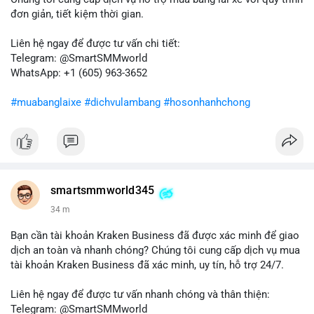
của nhà đầu tư lớn vẫn còn vững chắc.
đơn giản, tiết kiệm thời gian.
Lời khuyên cho nhà đầu tư nhỏ lẻ: Theo dõi sát các giao dịch
Liên hệ ngay để được tư vấn chi tiết:
tiếp theo từ địa chỉ này để xác định điểm đến của dòng tiền.
Telegram: @SmartSMMworld
Tránh hành động theo cảm xúc; hãy dựa trên dữ liệu xác nhận
WhatsApp: +1 (605) 963-3652
và quản lý rủi ro chặt chẽ trong bối cảnh biến động có thể gia
tăng.
#muabanglaixe
#dichvulambang
#hosonhanhchong
#87917btc
#572kusd
#vilanh
#tichluydaihan
#btcmempool
smartsmmworld345
34 m
Bạn cần tài khoản Kraken Business đã được xác minh để giao
dịch an toàn và nhanh chóng? Chúng tôi cung cấp dịch vụ mua
tài khoản Kraken Business đã xác minh, uy tín, hỗ trợ 24/7.
Liên hệ ngay để được tư vấn nhanh chóng và thân thiện:
Telegram: @SmartSMMworld