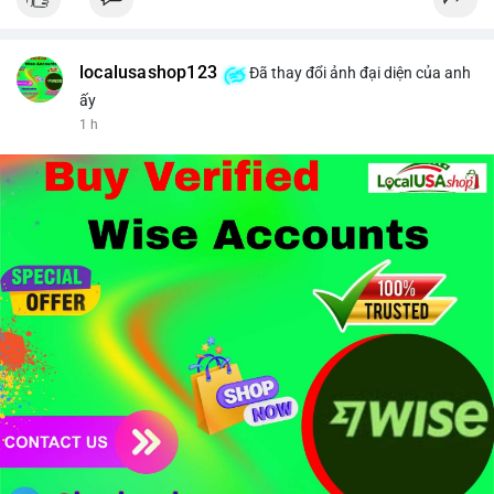
$btc $eth
#vlikevn
#titanbot
localusashop123
Đã thay đổi ảnh đại diện của anh
ấy
📰 Nguồn: CoinDesk
1 h