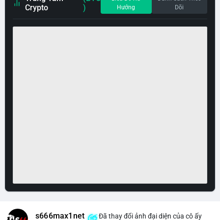
Crypto
)
Hướng
Dõi
s666max1net
Đã thay đổi ảnh đại diện của cô ấy