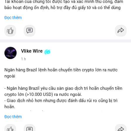
Tài khoản của chúng tôi được tạo và xác minh thủ công, đảm
bảo hoạt động ổn định, hỗ trợ đầy đủ giấy tờ và có thể dùng
ngay cho doanh nghiệp của bạn.
Đọc thêm
Liên hệ ngay để được tư vấn và hỗ trợ nhanh nhất:
Telegram: @SmartSMMworld
WhatsApp: +1 (605) 963-3652
#buyverifiedstripeaccounts
#stripeaccounts
#paymentgateway
Vlike Wire
1 h
Ngân hàng Brazil lệnh hoãn chuyển tiền crypto lớn ra nước
ngoài
- Ngân hàng Brazil yêu cầu sàn giao dịch trì hoãn chuyển tiền
crypto lớn (>10.000 USD) ra nước ngoài.
- Giao dịch nhỏ hơn nhưng được đánh dấu rủi ro cũng bị trì
hoãn.
- Quy định nhằm kiểm soát dòng tiền, ngăn chặn rửa tiền.
Đọc thêm
#binancesquare
#cryptonews
#brazil
#regulation