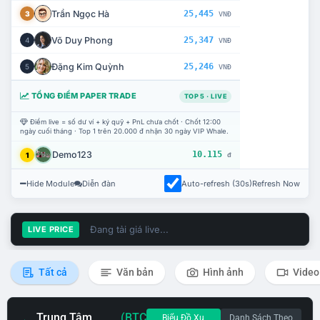
Trần Ngọc Hà
25,445
3
VNĐ
Võ Duy Phong
25,347
4
VNĐ
Đặng Kim Quỳnh
25,246
5
VNĐ
TỔNG ĐIỂM PAPER TRADE
TOP 5 · LIVE
Điểm live = số dư ví + ký quỹ + PnL chưa chốt · Chốt 12:00
ngày cuối tháng · Top 1 trên 20.000 đ nhận 30 ngày VIP Whale.
Demo123
10.115
1
đ
Hide Module
Diễn đàn
Auto-refresh (30s)
Refresh Now
Đang tải giá live...
LIVE PRICE
Tất cả
Văn bản
Hình ảnh
Video
Trung Tâm
(BTC
Biểu Đồ Xu
Danh Sách Theo