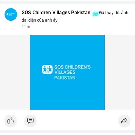
$btc
SOS Children Villages Pakistan
Đã thay đổi ảnh
#vlikevn
#titanbot
đại diện của anh ấy
11 m
📰 Nguồn: Cointelegraph