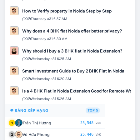
How to Verify property in Noida Step by Step
0
Thursday a31 6:57 AM
Why does a 4 BHK flat Noida offer better privacy?
0
Thursday a31 6:30 AM
Why should I buy a 3 BHK flat in Noida Extension?
0
Wednesday a31 6:25 AM
Smart Investment Guide to Buy 2 BHK Flat in Noida
0
Wednesday a31 6:20 AM
Is a 4 BHK Flat in Noida Extension Good for Remote Work?
0
Wednesday a31 5:26 AM
BẢNG XẾP HẠNG
TOP 5
Trần Thị Hương
25,548
1
VNĐ
Võ Hữu Phong
25,446
2
VNĐ