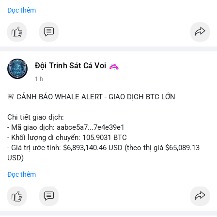
trở lại đúng tiến độ khi các nhà lập pháp tiếp tục đàm phán về
Đọc thêm
các điều khoản liên quan đến đạo đức và stablecoin.
- Đây là bước tiến quan trọng trong việc thiết lập khung pháp lý
rõ ràng cho thị trường tiền điện tử tại Mỹ.
#binancesquare
#cryptonews
#clarityact
#ussenate
#cryptoregulation
#stablecoin
Đội Trinh Sát Cá Voi
1 h
$btc $eth
🚨 CẢNH BÁO WHALE ALERT - GIAO DỊCH BTC LỚN
#vlikevn
#titanbot
Chi tiết giao dịch:
📰 Nguồn: Cointelegraph
- Mã giao dịch: aabce5a7...7e4e39e1
- Khối lượng di chuyển: 105.9031 BTC
- Giá trị ước tính: $6,893,140.46 USD (theo thị giá $65,089.13
USD)
- Thời gian: 15:19:45 2026-08-08 UTC
Đọc thêm
Nhận định phân tích:
Giao dịch hơn 105 BTC trị giá gần 6,9 triệu USD được thực hiện
trong một lần chuyển duy nhất cho thấy dấu hiệu của một tổ