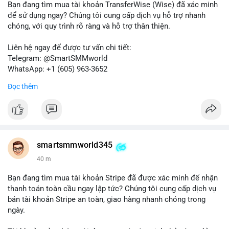
Bạn đang tìm mua tài khoản TransferWise (Wise) đã xác minh
để sử dụng ngay? Chúng tôi cung cấp dịch vụ hỗ trợ nhanh
chóng, với quy trình rõ ràng và hỗ trợ thân thiện.
Liên hệ ngay để được tư vấn chi tiết:
Telegram: @SmartSMMworld
WhatsApp: +1 (605) 963-3652
Đọc thêm
Lưu ý: Việc mua bán tài khoản có thể vi phạm điều khoản dịch
vụ của Wise. Hãy cân nhắc kỹ trước khi quyết định.
#wise
#transferwise
#taikhoanxacminh
#dichvutaichinh
smartsmmworld345
40 m
Bạn đang tìm mua tài khoản Stripe đã được xác minh để nhận
thanh toán toàn cầu ngay lập tức? Chúng tôi cung cấp dịch vụ
bán tài khoản Stripe an toàn, giao hàng nhanh chóng trong
ngày.