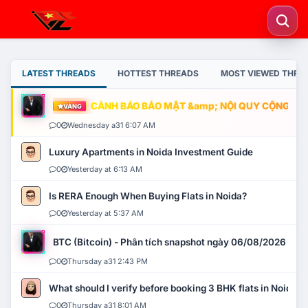
LATEST THREADS
HOTTEST THREADS
MOST VIEWED THRE
CẢNH BÁO BẢO MẬT &amp; NỘI QUY CỘNG ĐỒNG
VÀNG
0
Wednesday a31 6:07 AM
Luxury Apartments in Noida Investment Guide
0
Yesterday at 6:13 AM
Is RERA Enough When Buying Flats in Noida?
0
Yesterday at 5:37 AM
BTC (Bitcoin) - Phân tích snapshot ngày 06/08/2026
0
Thursday a31 2:43 PM
What should I verify before booking 3 BHK flats in Noida?
0
Thursday a31 8:01 AM