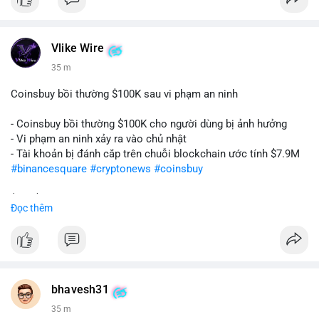
Vlike Wire
35 m
Coinsbuy bồi thường $100K sau vi phạm an ninh
- Coinsbuy bồi thường $100K cho người dùng bị ảnh hưởng
- Vi phạm an ninh xảy ra vào chủ nhật
- Tài khoản bị đánh cắp trên chuỗi blockchain ước tính $7.9M
#binancesquare
#cryptonews
#coinsbuy
$btc $eth
Đọc thêm
#vlikevn
#titanbot
📰 Nguồn: Cointelegraph
bhavesh31
35 m