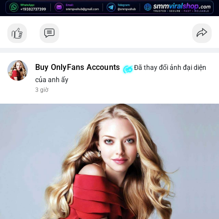
để bảo vệ danh mục trước biến động giá có thể xảy ra.
#2459btc
#157trieuusd
#cavoichuyentien
#phanphoisangiaodich
#btcmempool
Buy OnlyFans Accounts
Đã thay đổi ảnh đại diện
của anh ấy
3 giờ