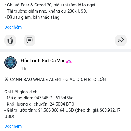
• Chỉ số Fear & Greed 30, biểu thị tâm lý lo ngại.
• Thị trường giảm nhẹ, kháng cự 200k USD.
• Đầu tư giảm, bán tháo tăng.
Đọc thêm
📈 XU HƯỚNG TÌM KIẾM & THẢO LUẬN:
• Coin: MowCat, DAPPOS, , Cash Cat, Bittensor, Pudgy
Penguins, Audiera.
• Chủ đề: Ethereum, Solana, Dogecoin, Chainlink, Tesla, UFC,
Premier League, Champions League, NFL, Microsoft, Google.
Đội Trinh Sát Cá Voi
💬 DÒNG CHẢY TIN TỨC & TRUYỀN THÔNG:
1 h
• Bitcoin bán 1,690 BTC, giảm holdings.
• Vitalik Buterin cập nhật roadmap Ethereum.
🚨 CẢNH BÁO WHALE ALERT - GIAO DỊCH BTC LỚN
• Fed Governor Kevin Warsh hoàn thành divestiture.
• Wall Street + Nvidia AI deal 500 tỷ USD.
Chi tiết giao dịch:
- Mã giao dịch: 947346f7...613bf56d
💡 NHẬN ĐỊNH & KHUYẾN NGHỊ:
- Khối lượng di chuyển: 24.5004 BTC
• Tâm lý ngắn hạn tiêu cực, thị trường có xu hướng giảm.
- Giá trị ước tính: $1,566,366.64 USD (theo thị giá $63,932.17
• Giữ cẩn thận, hạn chế mua vào.
USD)
• Theo dõi Fear & Greed, tin tức macro.
- Thời gian: 18:19:27 2026-08-10 UTC
Đọc thêm