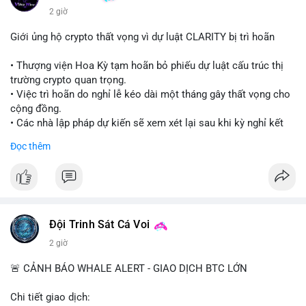
2 giờ
Giới ủng hộ crypto thất vọng vì dự luật CLARITY bị trì hoãn
• Thượng viện Hoa Kỳ tạm hoãn bỏ phiếu dự luật cấu trúc thị
trường crypto quan trọng.
• Việc trì hoãn do nghỉ lễ kéo dài một tháng gây thất vọng cho
cộng đồng.
• Các nhà lập pháp dự kiến sẽ xem xét lại sau khi kỳ nghỉ kết
thúc.
Đọc thêm
#binancesquare
#cryptonews
#clarityact
#uspolitics
$btc $eth
#vlikevn
#titanbot
Đội Trinh Sát Cá Voi
2 giờ
📰 Nguồn: Cointelegraph
🚨 CẢNH BÁO WHALE ALERT - GIAO DỊCH BTC LỚN
Chi tiết giao dịch: