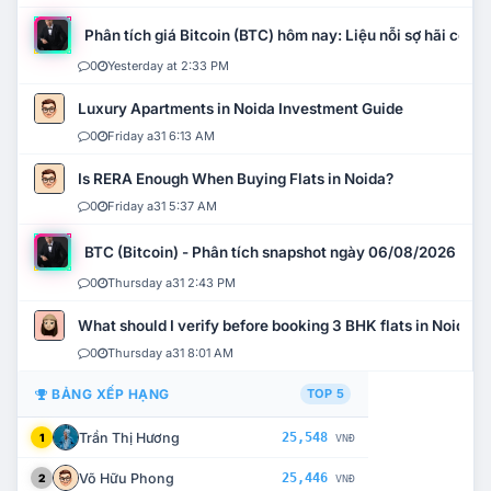
Phân tích giá Bitcoin (BTC) hôm nay: Liệu nỗi sợ hãi có mở 
0
Yesterday at 2:33 PM
Luxury Apartments in Noida Investment Guide
0
Friday a31 6:13 AM
Is RERA Enough When Buying Flats in Noida?
0
Friday a31 5:37 AM
BTC (Bitcoin) - Phân tích snapshot ngày 06/08/2026
0
Thursday a31 2:43 PM
What should I verify before booking 3 BHK flats in Noida?
0
Thursday a31 8:01 AM
BẢNG XẾP HẠNG
TOP 5
Trần Thị Hương
25,548
1
VNĐ
Võ Hữu Phong
25,446
2
VNĐ