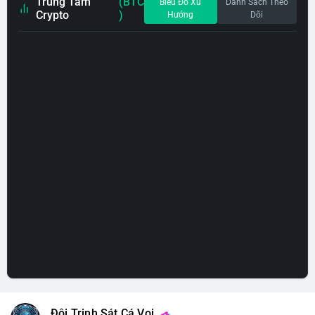
Trung Tâm
(BTC
Biểu Đồ Xu
Danh Sách Theo
Crypto
)
Hướng
Dõi
Đội Trinh Sát Cá Voi