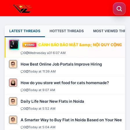
LATEST THREADS
HOTTEST THREADS
MOST VIEWED THRE
CẢNH BÁO BẢO MẬT &amp; NỘI QUY CỘNG ĐỒNG
VÀNG
0
Wednesday a31 6:07 AM
How Best Online Job Portals Improve Hiring
0
Today at 11:39 AM
How do you store wet food for cats homemade?
0
Today at 9:07 AM
Daily Life Near New Flats in Noida
0
Today at 5:52 AM
A Smarter Way to Buy Flat in Noida Based on Your Needs
0
Today at 5:04 AM