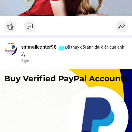
smmallcenter98
Đã thay đổi ảnh đại diện của anh
ấy
3 giờ