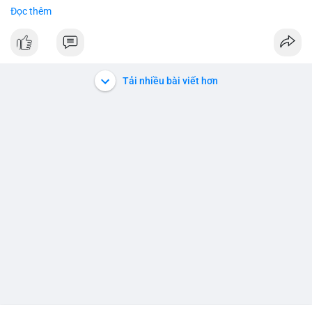
#binancesquare
#cryptonews
#btc
Đọc thêm
$btc
#vlikevn
#titanbot
Tải nhiều bài viết hơn
📰 Nguồn: Cointelegraph