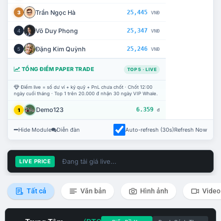
Trần Ngọc Hà
25,445
3
VNĐ
Võ Duy Phong
25,347
4
VNĐ
Đặng Kim Quỳnh
25,246
5
VNĐ
TỔNG ĐIỂM PAPER TRADE
TOP 5 · LIVE
Điểm live = số dư ví + ký quỹ + PnL chưa chốt · Chốt 12:00
ngày cuối tháng · Top 1 trên 20.000 đ nhận 30 ngày VIP Whale.
Demo123
6.359
1
đ
Hide Module
Diễn đàn
Auto-refresh (30s)
Refresh Now
Đang tải giá live...
LIVE PRICE
Tất cả
Văn bản
Hình ảnh
Video