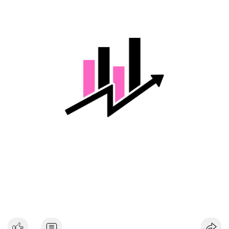
một phần hoặc tận dụng biến động để gom thêm. Dòng tiền
lớn di chuyển trong thời điểm chưa xác nhận có thể tạo tâm lý
thận trọng cho thị trường, đặc biệt nếu giao dịch được xác
nhận hướng tới sàn tập trung.
Lời khuyên cho nhà đầu tư nhỏ lẻ:
Nhà đầu tư nên theo dõi xác nhận giao dịch và dòng tiền tiếp
theo từ ví này. Tránh hành động theo cảm tính, ưu tiên quản trị
rủi ro và không sử dụng đòn bẩy quá mức trong giai đoạn biến
động.
#128dot95btc
#8triệuusd
#chuyenvilanh
#aplucban
#btcmempool