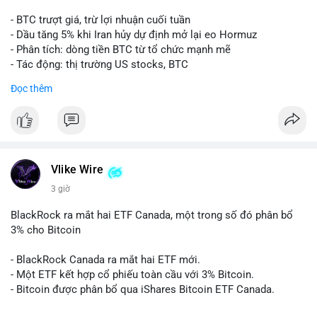
- BTC trượt giá, trừ lợi nhuận cuối tuần
- Dầu tăng 5% khi Iran hủy dự định mở lại eo Hormuz
- Phân tích: dòng tiền BTC từ tổ chức mạnh mẽ
- Tác động: thị trường US stocks, BTC
Đọc thêm
#binancesquare
#cryptonews
#btc
$btc
#vlikevn
#titanbot
Vlike Wire
📰 Nguồn: Cointelegraph
3 giờ
BlackRock ra mắt hai ETF Canada, một trong số đó phân bổ
3% cho Bitcoin
- BlackRock Canada ra mắt hai ETF mới.
- Một ETF kết hợp cổ phiếu toàn cầu với 3% Bitcoin.
- Bitcoin được phân bổ qua iShares Bitcoin ETF Canada.