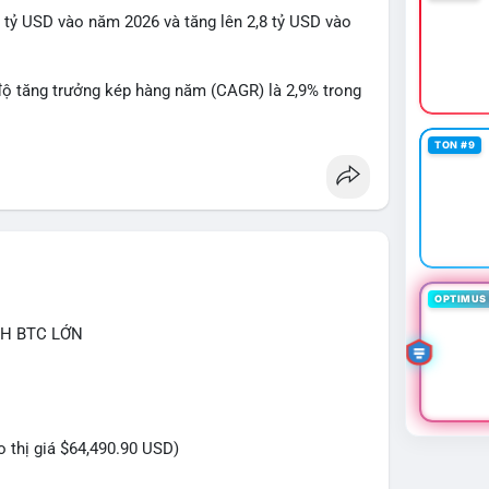
 lạnh, có thể duy trì vị thế nắm giữ. Không phản ứng
1 tỷ USD vào năm 2026 và tăng lên 2,8 tỷ USD vào
mempool
#2.54TrieuUSD
độ tăng trưởng kép hàng năm (CAGR) là 2,9% trong
TON #9
thải ngày càng cao, cùng với các quy định môi
h thúc đẩy sự phát triển của thị trường.
OPTIMUS 
CH BTC LỚN
eo thị giá $64,490.90 USD)