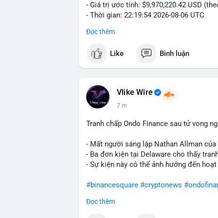
- Giá trị ước tính: $9,970,220.42 USD (th
- Thời gian: 22:19:54 2026-08-06 UTC
Đọc thêm
Một khối lượng 154.8 BTC trị giá gần 10
mempool. Với quy mô này, khả năng cao đ
Like
Bình luận
nhân hoặc tổ chức kiểm soát, không phải
nhóm cá voi tích lũy: gom coin từ nhiều v
sản để phân tán rủi ro. Nếu dòng tiền hư
tăng; ngược lại, nếu chảy về ví lạnh, tín
Vlike Wire
hiện khá nhạy cảm với biến động lớn, nê
7 m
giờ tới.
Tranh chấp Ondo Finance sau tử vong ng
Nhà đầu tư nhỏ lẻ nên thận trọng, tránh 
tiếp theo và dòng tiền vào/ra sàn trước 
- Mất người sáng lập Nathan Allman của
- Ba đơn kiện tại Delaware cho thấy tra
#154dot8btc
#vilanh
#tichluydaihan
#me
- Sự kiện này có thể ảnh hưởng đến hoạt
#binancesquare
#cryptonews
#ondofina
Đọc thêm
$btc $eth