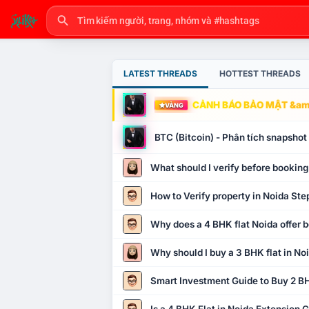
LATEST THREADS
HOTTEST THREADS
CẢNH BÁO BẢO MẬT &amp
VÀNG
BTC (Bitcoin) - Phân tích snapsho
What should I verify before booking
How to Verify property in Noida Ste
Why does a 4 BHK flat Noida offer b
Why should I buy a 3 BHK flat in No
Smart Investment Guide to Buy 2 BH