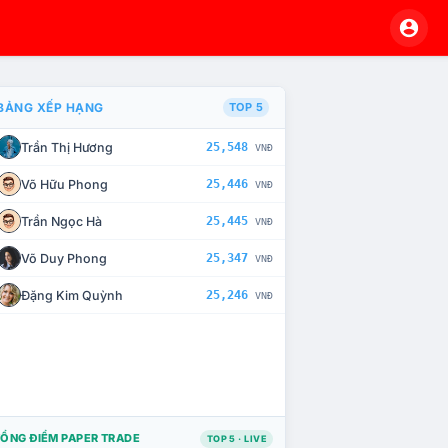
BẢNG XẾP HẠNG
TOP 5
Trần Thị Hương
25,548
VNĐ
À CHẾ TÀI XỬ LÝ VI PHẠM
Võ Hữu Phong
25,446
VNĐ
Trần Ngọc Hà
25,445
VNĐ
Võ Duy Phong
25,347
VNĐ
Đặng Kim Quỳnh
25,246
VNĐ
ỔNG ĐIỂM PAPER TRADE
TOP 5 · LIVE