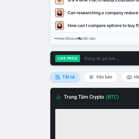
Is a 4 BHK Flat in Noida Extension
Can researching a company reduce
How can I compare options to buy fl
Hide Module
Diễn đàn
Đang tải giá live...
LIVE PRICE
Tất cả
Văn bản
Hì
Trung Tâm Crypto
(BTC)