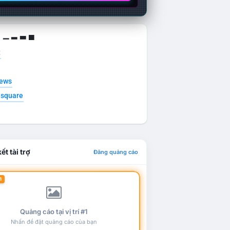
g ▁ ▂ ▃ ▄
t
news
esquare
ết tài trợ
Đăng quảng cáo
1
Quảng cáo tại vị trí #1
Nhấn để đặt quảng cáo của bạn