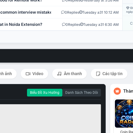
 Good for Remote Work?
0
Replies
Yesterday at 5:26 AM
Đi
 common interview mistakes?
0
Replies
Tuesday a31 10:12 AM
ngày
C
at in Noida Extension?
0
Replies
Tuesday a31 6:30 AM
nh ảnh
Video
Âm thanh
Các tập tin
Thàn
Biểu Đồ Xu Hướng
Danh Sách Theo Dõi
Coin R