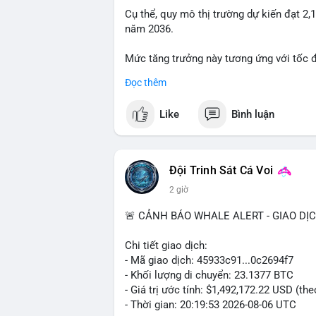
đòn bẩy và chốt lời một phần. Nếu vào ví
Cụ thể, quy mô thị trường dự kiến đạt 2,
thái quá trước biến động ngắn hạn.
năm 2036.
#39.45BTC
#vilanh
#tichluydaihan
#btc
Mức tăng trưởng này tương ứng với tốc 
suốt giai đoạn dự báo.
Đọc thêm
Nhu cầu về các giải pháp kiểm soát khí 
Like
Bình luận
trường nghiêm ngặt, là những yếu tố chín
Đội Trinh Sát Cá Voi
2 giờ
🚨 CẢNH BÁO WHALE ALERT - GIAO DỊ
Chi tiết giao dịch:
- Mã giao dịch: 45933c91...0c2694f7
- Khối lượng di chuyển: 23.1377 BTC
- Giá trị ước tính: $1,492,172.22 USD (th
- Thời gian: 20:19:53 2026-08-06 UTC