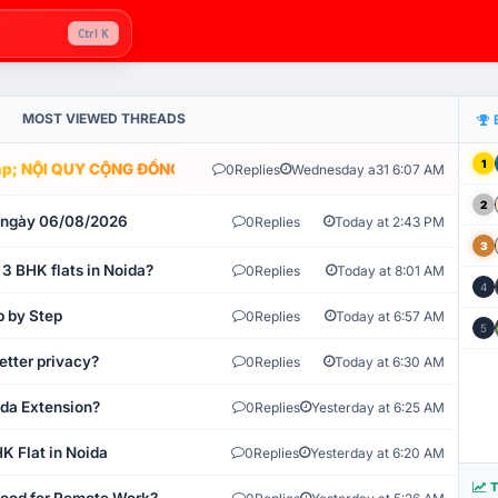
Ctrl K
MOST VIEWED THREADS
1
; NỘI QUY CỘNG ĐỒNG VLIKE.VN: HỆ THỐNG GIÁM SÁT TỰ ĐỘNG V
0
Replies
Wednesday a31 6:07 AM
2
t ngày 06/08/2026
0
Replies
Today at 2:43 PM
3
 3 BHK flats in Noida?
0
Replies
Today at 8:01 AM
4
p by Step
0
Replies
Today at 6:57 AM
5
etter privacy?
0
Replies
Today at 6:30 AM
ida Extension?
0
Replies
Yesterday at 6:25 AM
K Flat in Noida
0
Replies
Yesterday at 6:20 AM
T