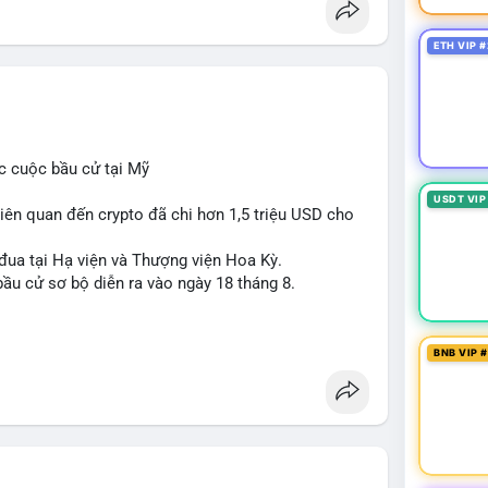
ETH VIP #
c cuộc bầu cử tại Mỹ
USDT VIP
iên quan đến crypto đã chi hơn 1,5 triệu USD cho
 đua tại Hạ viện và Thượng viện Hoa Kỳ.
ầu cử sơ bộ diễn ra vào ngày 18 tháng 8.
uare
BNB VIP 