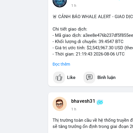
1 h
🚨 CẢNH BÁO WHALE ALERT - GIAO DỊ
Chi tiết giao dịch:
- Mã giao dịch: a3ee8e476b237df5f85
- Khối lượng di chuyển: 39.4547 BTC
- Giá trị ước tính: $2,543,967.30 USD (th
- Thời gian: 21:19:43 2026-08-06 UTC
Đọc thêm
Nhận định phân tích:
Khối lượng 39.45 BTC tương đương hơn 
Like
Bình luận
thấy một cá voi đang thực hiện hành vi d
động thái này có thể là bước chuẩn bị ch
giảm ngắn hạn lên thị trường. Ngược lại,
không thuộc sàn giao dịch, đây là tín hiệ
bhavesh31
lớn vào xu hướng tăng giá. Tâm lý thị tr
1 h
đến của số BTC này.
Thị trường toàn cầu về hệ thống truyền 
Lời khuyên cho nhà đầu tư nhỏ lẻ:
sẽ tăng trưởng ổn định trong giai đoạn 
Theo dõi sát điểm đến của giao dịch tro