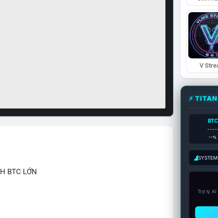
V Str
⚡ TITA
BTC
----
--%
SYSTEM:
CH BTC LỚN
Trợ lý A