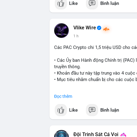
Like
Bình luận
#vlikevn
#titanbot
📰 Nguồn: CoinDesk
Vlike Wire
1 h
Các PAC Crypto chi 1,5 triệu USD cho cá
• Các Ủy ban Hành động Chính trị (PAC) l
truyền thông.
• Khoản đầu tư này tập trung vào 4 cuộc
• Mục tiêu nhằm chuẩn bị cho các cuộc b
#cryptonews
#politics
#usa
#binancesq
Đọc thêm
$btc $eth
Like
Bình luận
#vlikevn
#titanbot
📰 Nguồn: Cointelegraph
Đội Trinh Sát Cá Voi