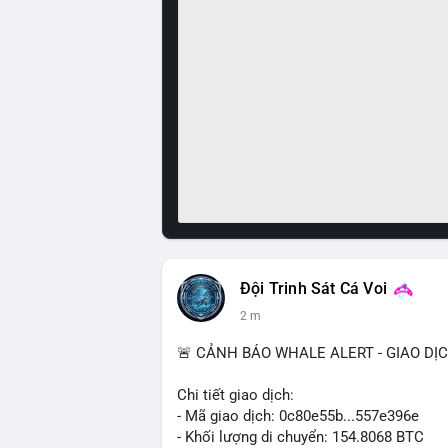
Đội Trinh Sát Cá Voi
2 m
🚨 CẢNH BÁO WHALE ALERT - GIAO DỊ
Chi tiết giao dịch:
- Mã giao dịch: 0c80e55b...557e396e
- Khối lượng di chuyển: 154.8068 BTC