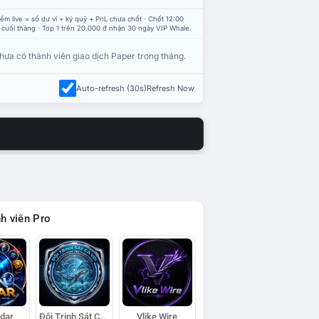
ểm live = số dư ví + ký quỹ + PnL chưa chốt · Chốt 12:00
 cuối tháng · Top 1 trên 20.000 đ nhận 30 ngày VIP Whale.
hưa có thành viên giao dịch Paper trong tháng.
Auto-refresh (30s)
Refresh Now
h viên Pro
adar
Đội Trinh Sát Cá Voi
Vlike Wire