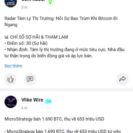
3 m
Radar Tâm Lý Thị Trường: Nỗi Sợ Bao Trùm Khi Bitcoin Đi
Ngang
📊 CHỈ SỐ SỢ HÃI & THAM LAM
• Điểm số: 30 (Sợ hãi)
• Nhận định: Tâm lý thị trường đang ở mức tiêu cực. Nhà đầu
tư thận trọng do biến động giá và áp lực bán.
Đọc thêm
📈 XU HƯỚNG TÌM KIẾM & THẢO LUẬN
• CoinGecko Trending: PENGU, MOW, DOS, PUMP, GRVT,
CASHCAT, TUT
• LunarCrush Trending: Ethereum, Solana, Dogecoin, Polkadot,
Chainlink
• Google Trends Việt Nam: Sông Tô Lịch, Nha khoa Tuyết
Vlike Wire
Chinh, Thống đốc, Bóng chuyền nữ, Việt Nam vs Malaysia
6 m
💬 DÒNG CHẢY TIN TỨC & TRUYỀN THÔNG
MicroStrategy bán 1.690 BTC, thu về 653 triệu USD
• Binance Square: Cộng đồng thảo luận mạnh về thua lỗ (PNL
âm), trải nghiệm coin rác, và sự nhàm chán của Bitcoin khi đi
- MicroStrategy bán 1.690 BTC, thu về 653 triệu USD từ việc