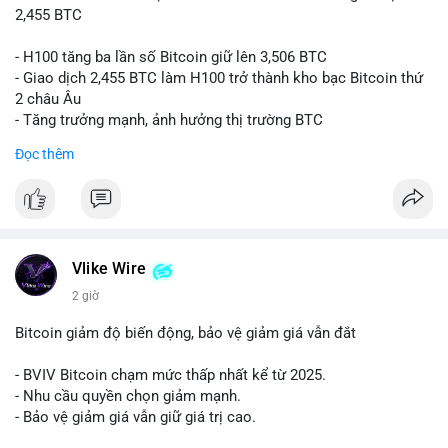
2,455 BTC
- H100 tăng ba lần số Bitcoin giữ lên 3,506 BTC
- Giao dịch 2,455 BTC làm H100 trở thành kho bạc Bitcoin thứ
2 châu Âu
- Tăng trưởng mạnh, ảnh hưởng thị trường BTC
Đọc thêm
#binancesquare
#cryptonews
#btc
$btc
#vlikevn
#titanbot
Vlike Wire
📰 Nguồn: Cointelegraph
2 giờ
Bitcoin giảm độ biến động, bảo vệ giảm giá vẫn đắt
- BVIV Bitcoin chạm mức thấp nhất kể từ 2025.
- Nhu cầu quyền chọn giảm mạnh.
- Bảo vệ giảm giá vẫn giữ giá trị cao.