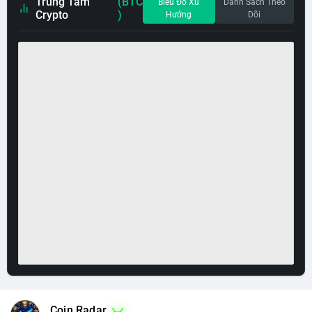
Trung Tâm
(BTC
Biểu Đồ Xu
Danh Sách Theo
Crypto
)
Hướng
Dõi
Coin Radar