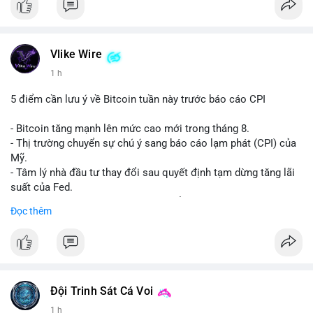
Vlike Wire
1 h
5 điểm cần lưu ý về Bitcoin tuần này trước báo cáo CPI
- Bitcoin tăng mạnh lên mức cao mới trong tháng 8.
- Thị trường chuyển sự chú ý sang báo cáo lạm phát (CPI) của
Mỹ.
- Tâm lý nhà đầu tư thay đổi sau quyết định tạm dừng tăng lãi
suất của Fed.
- Cần theo dõi sát sao dữ liệu CPI để dự đoán biến động tiếp
Đọc thêm
theo.
#bitcoin
#btc
#cryptonews
#binancesquare
#cpi
$btc
Đội Trinh Sát Cá Voi
#vlikevn
#titanbot
1 h