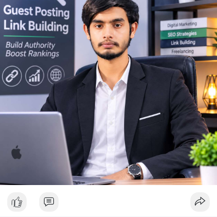
Lời khuyên ngắn gọn cho nhà đầu tư nhỏ lẻ: Theo dõi sát biến
động thanh khoản trên các sàn lớn trong 24-48 giờ tới. Không
nên FOMO hoặc hoảng loạn bán tháo khi thấy lệnh chuyển lớn.
Hãy đặt lệnh dừng lỗ hợp lý và chờ xác nhận xu hướng rõ ràng
trước khi vào lệnh mới.
#10btc
#650kusd
#chotloinganhan
#tichluydaihan
#btcmempool