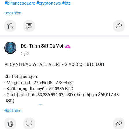
#binancesquare
#cryptonews
#btc
Đọc thêm
$btc
#vlikevn
#titanbot
📰 Nguồn: CoinDesk
Đội Trinh Sát Cá Voi
2 giờ
🚨 CẢNH BÁO WHALE ALERT - GIAO DỊCH BTC LỚN
Chi tiết giao dịch:
- Mã giao dịch: 27b99c05...77894731
- Khối lượng di chuyển: 52.0936 BTC
- Giá trị ước tính: $3,386,994.02 USD (theo thị giá $65,017.48
USD)
- Thời gian: 10:20
2 2026-08-10 UTC
Đọc thêm
Nhận định phân tích hành vi của Cá voi dựa trên giao dịch này:
Khối lượng 52.09 BTC tương đương 3.38 triệu USD được