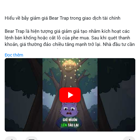
Hiểu về bẫy giảm giá Bear Trap trong giao dịch tài chính
Bear Trap là hiện tượng giá giảm giả tạo nhằm kích hoạt các
lệnh bán khống hoặc cắt lỗ của phe mua. Sau khi quét thanh
khoản, giá thường đảo chiều tăng mạnh trở lại. Nhà đầu tư cần
nhận diện mô hình này để tránh bị thao túng tâm lý và tối ưu
Đọc thêm
hóa điểm vào lệnh.
🎥 Xem video trực tiếp tại:
Nguồn: Cú Thông Thái