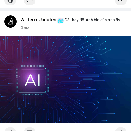
#vlikevn
#titanbot
📰 Nguồn: CoinDesk
Ai Tech Updates
Đã thay đổi ảnh bìa của anh ấy
3 giờ