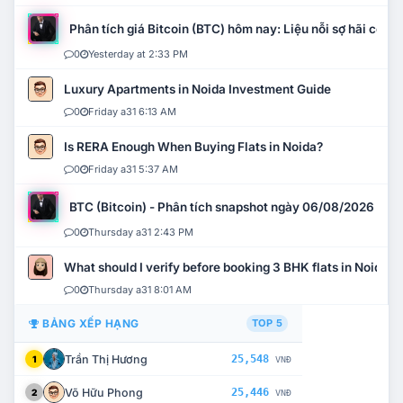
Phân tích giá Bitcoin (BTC) hôm nay: Liệu nỗi sợ hãi có mở 
0
Yesterday at 2:33 PM
Luxury Apartments in Noida Investment Guide
0
Friday a31 6:13 AM
Is RERA Enough When Buying Flats in Noida?
0
Friday a31 5:37 AM
BTC (Bitcoin) - Phân tích snapshot ngày 06/08/2026
0
Thursday a31 2:43 PM
What should I verify before booking 3 BHK flats in Noida?
0
Thursday a31 8:01 AM
BẢNG XẾP HẠNG
TOP 5
Trần Thị Hương
25,548
1
VNĐ
Võ Hữu Phong
25,446
2
VNĐ