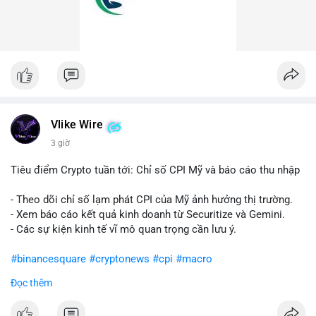
Vlike Wire
3 giờ
Tiêu điểm Crypto tuần tới: Chỉ số CPI Mỹ và báo cáo thu nhập
- Theo dõi chỉ số lạm phát CPI của Mỹ ảnh hưởng thị trường.
- Xem báo cáo kết quả kinh doanh từ Securitize và Gemini.
- Các sự kiện kinh tế vĩ mô quan trọng cần lưu ý.
#binancesquare
#cryptonews
#cpi
#macro
Đọc thêm
$btc $eth