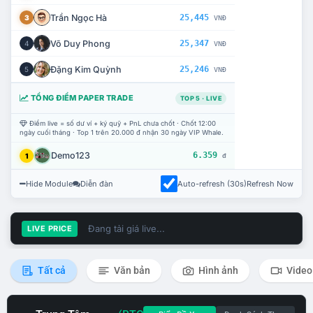
Trần Ngọc Hà
25,445
3
VNĐ
Võ Duy Phong
25,347
4
VNĐ
Đặng Kim Quỳnh
25,246
5
VNĐ
TỔNG ĐIỂM PAPER TRADE
TOP 5 · LIVE
Điểm live = số dư ví + ký quỹ + PnL chưa chốt · Chốt 12:00
ngày cuối tháng · Top 1 trên 20.000 đ nhận 30 ngày VIP Whale.
Demo123
6.359
1
đ
Hide Module
Diễn đàn
Auto-refresh (30s)
Refresh Now
Đang tải giá live...
LIVE PRICE
Tất cả
Văn bản
Hình ảnh
Video