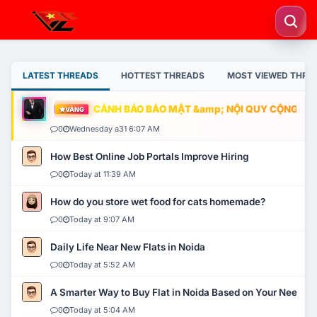
LATEST THREADS
HOTTEST THREADS
MOST VIEWED THRE
CẢNH BÁO BẢO MẬT &amp; NỘI QUY CỘNG ĐỒNG
VÀNG
0
Wednesday a31 6:07 AM
How Best Online Job Portals Improve Hiring
0
Today at 11:39 AM
How do you store wet food for cats homemade?
0
Today at 9:07 AM
Daily Life Near New Flats in Noida
0
Today at 5:52 AM
A Smarter Way to Buy Flat in Noida Based on Your Needs
0
Today at 5:04 AM