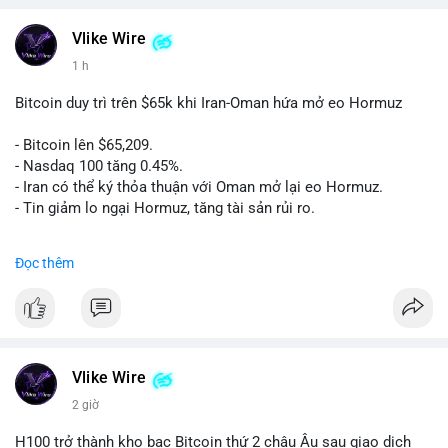
Vlike Wire
1 h
Bitcoin duy trì trên $65k khi Iran-Oman hứa mở eo Hormuz
- Bitcoin lên $65,209.
- Nasdaq 100 tăng 0.45%.
- Iran có thể ký thỏa thuận với Oman mở lại eo Hormuz.
- Tin giảm lo ngại Hormuz, tăng tài sản rủi ro.
#binancesquare
#cryptonews
#btc
Đọc thêm
$btc
#vlikevn
#titanbot
📰 Nguồn: CoinDesk
Vlike Wire
2 giờ
H100 trở thành kho bạc Bitcoin thứ 2 châu Âu sau giao dịch