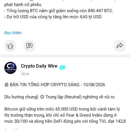
ngang.
phát hành cổ phiếu.
• Tin tức quốc tế: Hedge funds trên CME chuyển sang vị thế
- Tổng lượng BTC nắm giữ giảm xuống còn 840.447 BTC.
Long Bitcoin; Standard Chartered dự báo LINK đạt 200 USD
- Dự trữ USD của công ty tăng lên mức 4,65 tỷ USD.
vào năm 2030; MicroStrategy bán 1,690 BTC.
• Binance Announcements: Binance delist BTTC & POWR vào
#microstrategy
#btc
#cryptonews
#binancesquare
Đọc thêm
14/08; ra mắt các chiến dịch airdrop và cuộc thi trading.
$btc
💡 NHẬN ĐỊNH & KHUYẾN NGHỊ
• Nhận định: Thị trường đang trong giai đoạn tích lũy đi ngang
#vlikevn
#titanbot
(sideways) với tâm lý sợ hãi chiếm ưu thế. Sự dịch chuyển của
các quỹ phòng hộ sang vị thế Long là tín hiệu tích cực ngầm,
📰 Nguồn: CoinDesk
Crypto Daily Wire
nhưng biến động ngắn hạn vẫn cao.
16 m
• Khuyến nghị: Cẩn trọng với các lệnh Long/Short khi Bitcoin
chưa thoát khỏi vùng giá hiện tại. Theo dõi sát các tin tức về
📰 BẢN TIN TỔNG HỢP CRYPTO SÁNG - 10/08/2026
lạm phát (CPI) và động thái của các quỹ lớn.
[Xu hướng chung]: 🟡 Trung lập (Neutral) nghiêng về rủi ro
📊 Nguồn: Radar Tâm Lý Thị Trường
Bitcoin giữ vững trên mốc 65.000 USD trong bối cảnh tâm lý
thị trường thận trọng, khi chỉ số Fear & Greed Index dừng ở
mức 30/100 và dòng tiền DeFi đứng yên với tổng TVL đạt 142,8
tỷ USD.