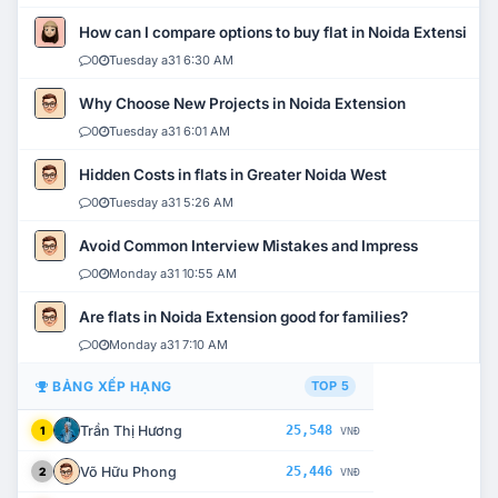
How can I compare options to buy flat in Noida Extension?
0
Tuesday a31 6:30 AM
Why Choose New Projects in Noida Extension
0
Tuesday a31 6:01 AM
Hidden Costs in flats in Greater Noida West
0
Tuesday a31 5:26 AM
Avoid Common Interview Mistakes and Impress
0
Monday a31 10:55 AM
Are flats in Noida Extension good for families?
0
Monday a31 7:10 AM
BẢNG XẾP HẠNG
TOP 5
Trần Thị Hương
25,548
1
VNĐ
Võ Hữu Phong
25,446
2
VNĐ