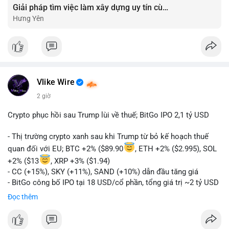
Giải pháp tìm việc làm xây dựng uy tín cùng mức lương thưởng hấp dẫn ?️
Hưng Yên
Vlike Wire
2 giờ
Crypto phục hồi sau Trump lùi về thuế; BitGo IPO 2,1 tỷ USD
- Thị trường crypto xanh sau khi Trump từ bỏ kế hoạch thuế
quan đối với EU; BTC +2% ($89.90
, ETH +2% ($2.995), SOL
+2% ($13
, XRP +3% ($1.94)
- CC (+15%), SKY (+11%), SAND (+10%) dẫn đầu tăng giá
- BitGo công bố IPO tại 18 USD/cổ phần, tổng giá trị ~2 tỷ USD
- Vitalik Buterin đề xuất DVT staking bản địa để tăng cường
Đọc thêm
bảo mật và phi tập trung Ethereum
- Hong Kong phát hành giấy phép stablecoin mới với yêu cầu
tuân thủ nghiêm ngặt