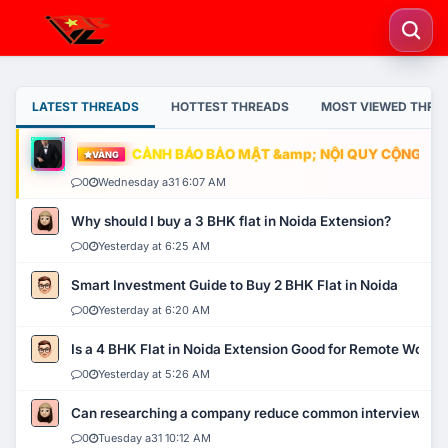
LATEST THREADS
HOTTEST THREADS
MOST VIEWED THRE
CẢNH BÁO BẢO MẬT &amp; NỘI QUY CỘNG ĐỒNG
VÀNG
0
Wednesday a31 6:07 AM
Why should I buy a 3 BHK flat in Noida Extension?
0
Yesterday at 6:25 AM
Smart Investment Guide to Buy 2 BHK Flat in Noida
0
Yesterday at 6:20 AM
Is a 4 BHK Flat in Noida Extension Good for Remote Work?
0
Yesterday at 5:26 AM
Can researching a company reduce common interview mi
0
Tuesday a31 10:12 AM