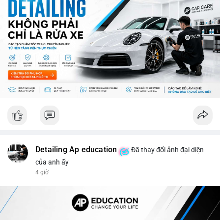
ro từ việc sàn Binance và các vấn đề pháp lý.
💡 NHẬN ĐỊNH & KHUYẾN NGHỊ: Thị trường đang ở giai đoạn
sợ mạo cực độ, có thể kéo dài nếu không có tín hiệu tích cực
rõ ràng. Các coin lớn như Ethereum, Solana vẫn được theo dõi
nhưng không đủ để khắc phục tâm lý sợ mạo. Người đầu tư
nên cẩn trọng, tập trung vào phân tích kỹ thuật và theo dõi các
thông tin chính từ các nguồn tin uy tín.
📊 Nguồn: Radar Tâm Lý Thị Trường
Detailing Ap education
Đã thay đổi ảnh đại diện
của anh ấy
4 giờ