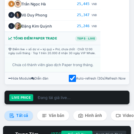
Trần Ngọc Hà
25,445
3
VNĐ
Võ Duy Phong
25,347
4
VNĐ
Đặng Kim Quỳnh
25,246
5
VNĐ
TỔNG ĐIỂM PAPER TRADE
TOP 5 · LIVE
Điểm live = số dư ví + ký quỹ + PnL chưa chốt · Chốt 12:00
ngày cuối tháng · Top 1 trên 20.000 đ nhận 30 ngày VIP Whale.
Chưa có thành viên giao dịch Paper trong tháng.
Hide Module
Diễn đàn
Auto-refresh (30s)
Refresh Now
Đang tải giá live...
LIVE PRICE
Tất cả
Văn bản
Hình ảnh
Video