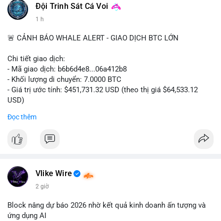
#binancesquare
#cryptonews
#digitalassetmarketclarityact
Đội Trinh Sát Cá Voi
#regulation
#cryptoregulation
1 h
$btc $eth
🚨 CẢNH BÁO WHALE ALERT - GIAO DỊCH BTC LỚN
#vlikevn
#titanbot
Chi tiết giao dịch:
- Mã giao dịch: b6b6d4e8...06a412b8
📰 Nguồn: CoinDesk
- Khối lượng di chuyển: 7.0000 BTC
- Giá trị ước tính: $451,731.32 USD (theo thị giá $64,533.12
USD)
- Thời gian: 03:19:44 2026-08-06 UTC
Đọc thêm
Nhận định phân tích:
Cá voi chuyển 7 BTC trị giá hơn 451 nghìn USD từ một địa chỉ
không xác định. Quy mô này nằm ở mức trung bình so với các
giao dịch whale điển hình, chưa đủ lớn để tạo áp lực bán trực
tiếp lên thị trường. Với mức giá hiện tại, động thái này thiên về
Vlike Wire
khả năng tái phân bổ danh mục đầu tư hoặc chuẩn bị thanh
2 giờ
khoản cho các giao dịch OTC. Tâm lý thị trường có thể bị ảnh
hưởng nhẹ, nhưng không đủ để gây biến động mạnh.
Block nâng dự báo 2026 nhờ kết quả kinh doanh ấn tượng và
ứng dụng AI