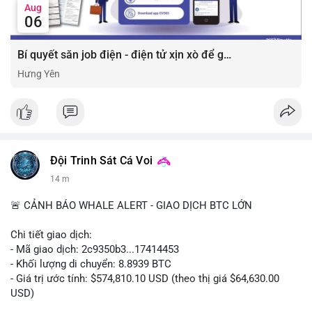
Aug
06
Bí quyết săn job điện - điện tử xịn xò để gia tăng thu nhập ⚡
Hưng Yên
Đội Trinh Sát Cá Voi
14 m
🚨 CẢNH BÁO WHALE ALERT - GIAO DỊCH BTC LỚN
Chi tiết giao dịch:
- Mã giao dịch: 2c9350b3...17414453
- Khối lượng di chuyển: 8.8939 BTC
- Giá trị ước tính: $574,810.10 USD (theo thị giá $64,630.00
USD)
- Thời gian: 04:19:58 2026-08-06 UTC