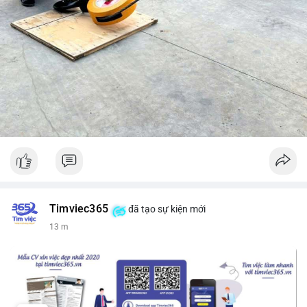
Timviec365
đã tạo sự kiện mới
13 m