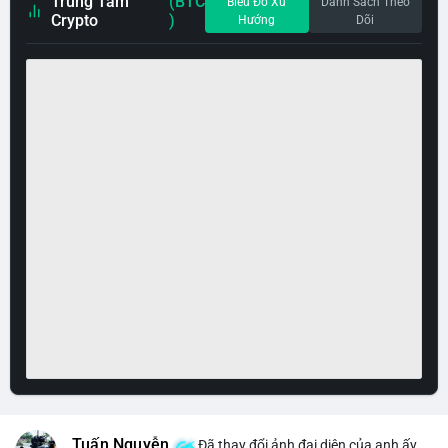
Trung Tâm
(BTC
Biểu Đồ Xu
Danh Sách Theo
Crypto
)
Hướng
Dõi
Tuấn Nguyễn
Đã thay đổi ảnh đại diện của anh ấy