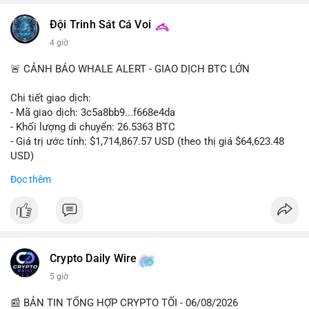
Đội Trinh Sát Cá Voi
4 giờ
🚨 CẢNH BÁO WHALE ALERT - GIAO DỊCH BTC LỚN
Chi tiết giao dịch:
- Mã giao dịch: 3c5a8bb9...f668e4da
- Khối lượng di chuyển: 26.5363 BTC
- Giá trị ước tính: $1,714,867.57 USD (theo thị giá $64,623.48
USD)
- Thời gian: 00:19:38 2026-08-06 UTC
Đọc thêm
Nhận định phân tích hành vi của Cá voi dựa trên giao dịch này:
Khối lượng 26.5363 BTC, tương đương 1.71 triệu USD, là mức
chuyển động đáng kể trong bối cảnh Bitcoin đang giao dịch
quanh vùng $64,600. Giao dịch chưa xác nhận (mempool) với
thời gian đêm muộn UTC cho thấy cá voi có thể đang tận dụng
Crypto Daily Wire
thanh khoản yếu để dịch chuyển tài sản mà không gây trượt
5 giờ
giá lớn. Nếu số BTC này được gửi lên sàn tập trung (CEX), khả
năng cao là chuẩn bị cho một lệnh bán lớn, tạo áp lực giảm
📰 BẢN TIN TỔNG HỢP CRYPTO TỐI - 06/08/2026