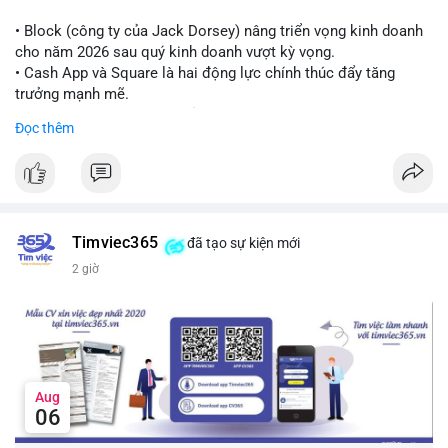
Lời khuyên cho nhà đầu tư nhỏ lẻ:
Theo dõi thêm các giao dịch lớn liên tiếp trong 24 giờ tới. Nếu
• Block (công ty của Jack Dorsey) nâng triển vọng kinh doanh
xuất hiện chuỗi chuyển tiền lên sàn, cần thận trọng trước nguy
cho năm 2026 sau quý kinh doanh vượt kỳ vọng.
cơ điều chỉnh. Tránh hành động theo cảm xúc khi chưa xác
• Cash App và Square là hai động lực chính thúc đẩy tăng
nhận đầy đủ dòng tiền.
trưởng mạnh mẽ.
• Công ty tuyên bố đang mở rộng ứng dụng AI vào hầu hết các
Đọc thêm
#7btc
#chuyenvilanh
#giaodichwhale
#btcmempool
#451kusd
quy trình phát triển phần mềm.
#block
#ai
#fintech
#cryptonews
#binancesquare
$btc $eth
Timviec365
đã tạo sự kiện mới
#vlikevn
#titanbot
2 giờ
📰 Nguồn: Cointelegraph
Aug
06