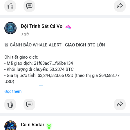
#bitcoin
#cryptosecurity
#blockchain
#binancesquare
#btc
$btc
Đội Trinh Sát Cá Voi
#vlikevn
#titanbot
3 giờ
📰 Nguồn: Cointelegraph
🚨 CẢNH BÁO WHALE ALERT - GIAO DỊCH BTC LỚN
Chi tiết giao dịch:
- Mã giao dịch: 21f83ac7...f69be134
- Khối lượng di chuyển: 50.2374 BTC
- Giá trị ước tính: $3,244,523.66 USD (theo thị giá $64,583.77
USD)
- Thời gian: 01:20
1 2026-08-06 UTC
Đọc thêm
Nhận định phân tích: Giao dịch 50.2374 BTC trị giá hơn 3.24
triệu USD được phát hiện trong mempool, chưa được xác
nhận. Với quy mô này, khả năng cao cá voi đang thực hiện
chiến lược chuyển ví lạnh để tích lũy dài hạn, không phải hành
Coin Radar
động bán tháo. Tuy nhiên, nếu dòng tiền này hướng về ví sàn