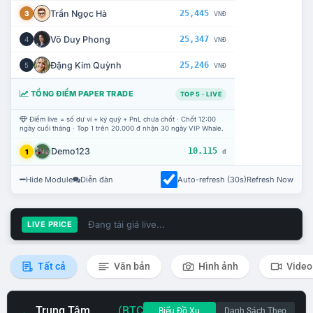
Trần Ngọc Hà
25,445
3
VNĐ
Võ Duy Phong
25,347
4
VNĐ
Đặng Kim Quỳnh
25,246
5
VNĐ
TỔNG ĐIỂM PAPER TRADE
TOP 5 · LIVE
Điểm live = số dư ví + ký quỹ + PnL chưa chốt · Chốt 12:00
ngày cuối tháng · Top 1 trên 20.000 đ nhận 30 ngày VIP Whale.
Demo123
10.115
1
đ
Hide Module
Diễn đàn
Auto-refresh (30s)
Refresh Now
Đang tải giá live...
LIVE PRICE
Tất cả
Văn bản
Hình ảnh
Video
Trung Tâm
(BTC
Biểu Đồ Xu
Danh Sách Theo