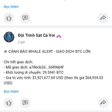
- Khối lượng giao dịch Futures hiện cao gấp 8 lần so với giao
Đọc thêm
dịch Spot.
#binance
#btc
#cryptonews
#bitcoin
#futures
$btc
Đội Trinh Sát Cá Voi
#vlikevn
#titanbot
2 giờ
📰 Nguồn: Cointelegraph
🚨 CẢNH BÁO WHALE ALERT - GIAO DỊCH BTC LỚN
Chi tiết giao dịch:
- Mã giao dịch: a786cb2d...3d496b4f
- Khối lượng di chuyển: 29.5941 BTC
- Giá trị ước tính: $1,921,677.69 USD (theo thị giá $64,934.53
USD)
- Thời gian: 11:19:59 2026-08-07 UTC
Đọc thêm
Nhận định phân tích: Giao dịch gần 30 BTC trị giá gần 2 triệu
USD được thực hiện trong một khối chưa xác nhận cho thấy
dấu hiệu di chuyển vốn có chủ đích. Với khối lượng này, khả