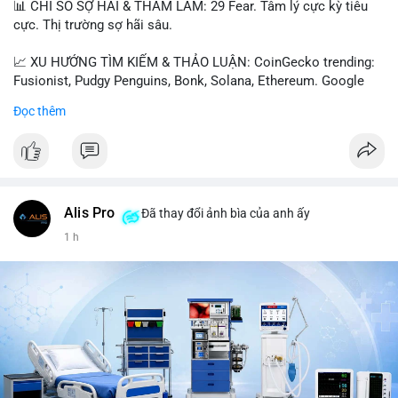
📊 CHỈ SỐ SỢ HÃI & THAM LAM: 29 Fear. Tâm lý cực kỳ tiêu
cực. Thị trường sợ hãi sâu.
📈 XU HƯỚNG TÌM KIẾM & THẢO LUẬN: CoinGecko trending:
Fusionist, Pudgy Penguins, Bonk, Solana, Ethereum. Google
Trends Việt Nam: vietnam vs cambodia, cà phê, thành lộc, hồ
Đọc thêm
tiêu, vũ khí hạt nhân, đội tuyển Brasil, cúp U20 Châu Á.
LunarCrush trending: Ethereum, Solana, Taylor Swift, Tesla,
UFC 310, Premier League, Champions League, NCAA Football,
Dogecoin, LeBron James, Andreessen Horowitz, NFL,
Polkadot, Real Madrid, Beyoncé, Microsoft, UFC 311, Chainlink,
MrBeast, Google. Binance Square: nhiều post về lệnh long, lợi
Alis Pro
Đã thay đổi ảnh bìa của anh ấy
nhuận, $HFT/$SKYAI, $RIVER, $WLD, $ALLO, Top trader 30
1 h
ngày, POV Binancian, bình nước Binance, sân khấu, chia sẻ trải
nghiệm.
💬 DÒNG CHẢY TIN TỨC & TRUYỀN THÔNG: Telegram
CoinTelegraph: Saylor nói Bitcoin không cần rõ ràng, Mỹ cần
rõ ràng; CEX futures volume giảm xuống $4 tỷ trong tháng 7,
thấp nhất từ tháng 12/2023; Prophet Market ra mắt thị trường
dự đoán human vs AI; Trump nói crypto làเรื่อง lớn, người dùng