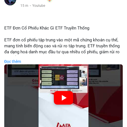
15 m
·
Youtube
ETF Đơn Cổ Phiếu Khác Gì ETF Truyền Thống
ETF đơn cổ phiếu tập trung vào một mã chứng khoán cụ thể,
mang tính biến động cao và rủi ro tập trung. ETF truyền thống
đa dạng hoá danh mục đầu tư qua nhiều cổ phiếu, giảm rủi ro
cụ thể. Sự khác biệt này ảnh hưởng đến chiến lược phân배 tài
Đọc thêm
sản và mức độ tiếp xúc với thị trường.
🎥 Xem video trực tiếp tại:
Nguồn: Tài chính & Kinh doanh