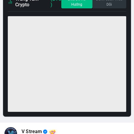
Crypto
)
Hướng
Dõi
V Stream