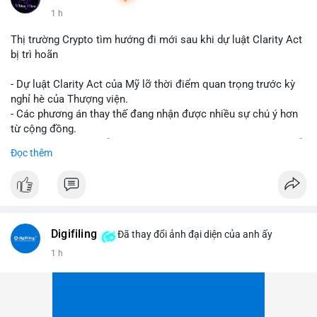
1 h
Thị trường Crypto tìm hướng đi mới sau khi dự luật Clarity Act
bị trì hoãn
- Dự luật Clarity Act của Mỹ lỡ thời điểm quan trọng trước kỳ
nghỉ hè của Thượng viện.
- Các phương án thay thế đang nhận được nhiều sự chú ý hơn
từ cộng đồng.
- Thị trường crypto vẫn tiếp tục vận động bất chấp sự chậm trễ
Đọc thêm
về pháp lý.
#binancesquare
#cryptonews
#regulation
#uspolitics
$btc $eth
Digifiling
Đã thay đổi ảnh đại diện của anh ấy
#vlikevn
#titanbot
1 h
📰 Nguồn: CoinDesk