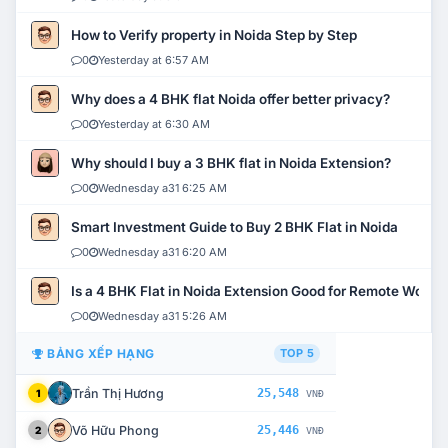
How to Verify property in Noida Step by Step
0
Yesterday at 6:57 AM
Why does a 4 BHK flat Noida offer better privacy?
0
Yesterday at 6:30 AM
Why should I buy a 3 BHK flat in Noida Extension?
0
Wednesday a31 6:25 AM
Smart Investment Guide to Buy 2 BHK Flat in Noida
0
Wednesday a31 6:20 AM
Is a 4 BHK Flat in Noida Extension Good for Remote Work?
0
Wednesday a31 5:26 AM
BẢNG XẾP HẠNG
TOP 5
Trần Thị Hương
25,548
1
VNĐ
Võ Hữu Phong
25,446
2
VNĐ