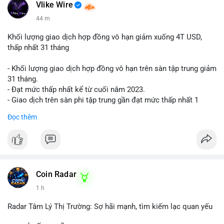
📰 Nguồn: Cointelegraph
Vlike Wire
44 m
Khối lượng giao dịch hợp đồng vô hạn giảm xuống 4T USD,
thấp nhất 31 tháng
- Khối lượng giao dịch hợp đồng vô hạn trên sàn tập trung giảm
31 tháng.
- Đạt mức thấp nhất kể từ cuối năm 2023.
- Giao dịch trên sàn phi tập trung gần đạt mức thấp nhất 1
năm.
Đọc thêm
#binancesquare
#cryptonews
#cex
#futures
$btc $eth
#vlikevn
#titanbot
Coin Radar
1 h
📰 Nguồn: Cointelegraph
Radar Tâm Lý Thị Trường: Sợ hãi mạnh, tìm kiếm lạc quan yếu