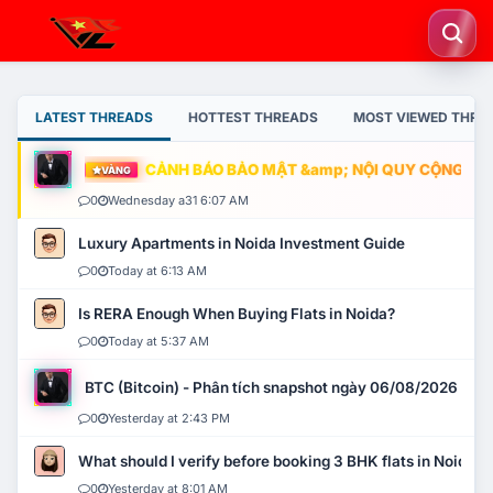
LATEST THREADS
HOTTEST THREADS
MOST VIEWED THRE
CẢNH BÁO BẢO MẬT &amp; NỘI QUY CỘNG ĐỒNG
VÀNG
0
Wednesday a31 6:07 AM
Luxury Apartments in Noida Investment Guide
0
Today at 6:13 AM
Is RERA Enough When Buying Flats in Noida?
0
Today at 5:37 AM
BTC (Bitcoin) - Phân tích snapshot ngày 06/08/2026
0
Yesterday at 2:43 PM
What should I verify before booking 3 BHK flats in Noida?
0
Yesterday at 8:01 AM