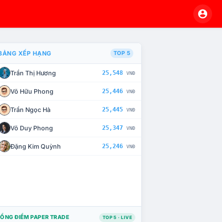
BẢNG XẾP HẠNG
TOP 5
Trần Thị Hương
25,548
VNĐ
À CHẾ TÀI XỬ LÝ VI PHẠM
Võ Hữu Phong
25,446
VNĐ
Trần Ngọc Hà
25,445
VNĐ
Võ Duy Phong
25,347
VNĐ
Đặng Kim Quỳnh
25,246
VNĐ
ỔNG ĐIỂM PAPER TRADE
TOP 5 · LIVE