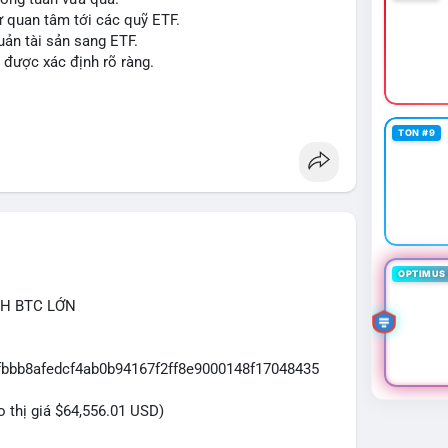
ự quan tâm tới các quỹ ETF.
uản tài sản sang ETF.
#sol
#xrp
#cc
#sky
#sand
#skr
#dvt
 được xác định rõ ràng.
 $dvt
TON #9
OPTIMUS 
CH BTC LỚN
7fbbb8afedcf4ab0b94167f2ff8e9000148f17048435
eo thị giá $64,556.01 USD)