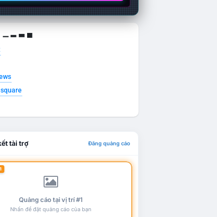
g ▁ ▂ ▃ ▄
t
news
esquare
ết tài trợ
Đăng quảng cáo
1
Quảng cáo tại vị trí #1
Nhấn để đặt quảng cáo của bạn