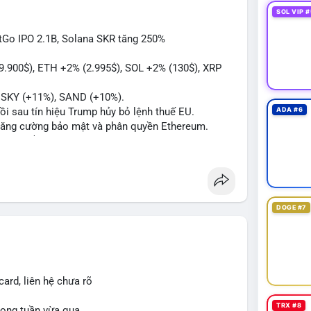
h cực giữa các ví.
SOL VIP #
của giao dịch này trong 1-2 block tiếp theo. Nếu
itGo IPO 2.1B, Solana SKR tăng 250%
ng cao sẽ có lệnh bán phân đoạn. Ngược lại, nếu
lũy tích cực.
89.900$), ETH +2% (2.995$), SOL +2% (130$), XRP
#btcchuaxacnhan
#mempoolflow
, SKY (+11%), SAND (+10%).
hồi sau tín hiệu Trump hủy bỏ lệnh thuế EU.
ADA #6
ể tăng cường bảo mật và phân quyền Ethereum.
á 2.1 B$.
ity Act, mặc dù chưa có sự đồng thuận hai đảng.
ong việc xác định đủ điều kiện vay mua nhà, áp
p giấy phép stablecoin theo khung mới nghiêm
DOGE #7
háp lý, thiết lập tiền lệ cho các vụ án hình sự và
g crypto sớm, dù vẫn còn rào cản pháp lý.
g sau vụ hack 7 M$, tiền trộm được chuyển sang
ard, liên hệ chưa rõ
 thưởng Bitcoin cho nhân viên, cho phép nhận phần
TRX #8
trong tuần vừa qua.