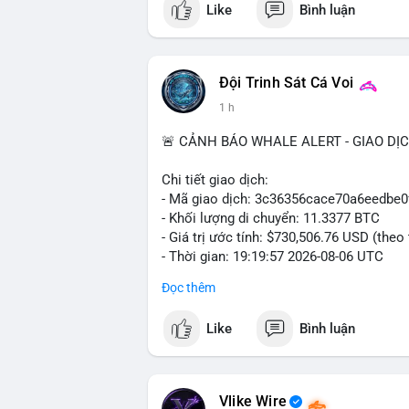
Like
Bình luận
- Vùng Entry: $6.4500 - $6.4800
- Mục tiêu chốt lời (Take Profit - TP): TP
- Cắt lỗ (Stop Loss - SL): $6.5800
Đội Trinh Sát Cá Voi
Lời khuyên quản trị vốn: Khối lượng lệnh
1 h
sau khi vào lệnh để bảo vệ tài khoản trư
🚨 CẢNH BÁO WHALE ALERT - GIAO DỊ
#shortavax
#avax6450
#bearishavax
#vu
Chi tiết giao dịch:
- Mã giao dịch: 3c36356cace70a6eedb
- Khối lượng di chuyển: 11.3377 BTC
- Giá trị ước tính: $730,506.76 USD (theo
- Thời gian: 19:19:57 2026-08-06 UTC
Đọc thêm
Giao dịch 11.3377 BTC trị giá hơn 730 
nhận. Mức khối lượng này nằm trong tầm
Like
Bình luận
phải dòng tiền tổ chức khổng lồ. Hành 
phản ánh hai kịch bản: hoặc cá voi đang
nhanh, hoặc đang tái cơ cấu ví lạnh nhằ
chuyển này không tạo áp lực bán đáng kể 
Vlike Wire