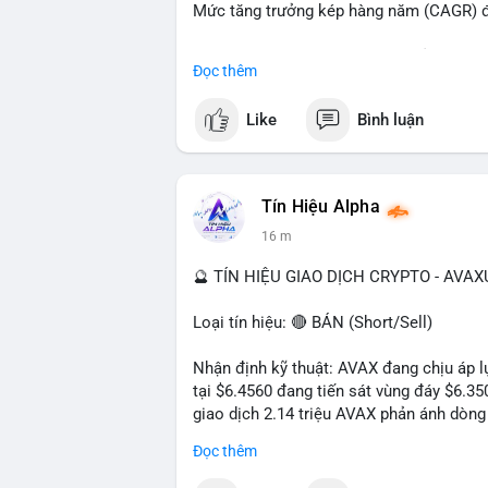
Mức tăng trưởng kép hàng năm (CAGR) đạ
Đây là cơ hội lớn cho các nhà sản xuất v
Đọc thêm
#geo
#ai
#automotive
#marketgrowth
#
Like
Bình luận
Tín Hiệu Alpha
16 m
🔮 TÍN HIỆU GIAO DỊCH CRYPTO - AVA
Loại tín hiệu: 🔴 BÁN (Short/Sell)
Nhận định kỹ thuật: AVAX đang chịu áp lự
tại $6.4560 đang tiến sát vùng đáy $6.3
giao dịch 2.14 triệu AVAX phản ánh dòng 
trong ngày khá rộng (5.6%), tạo điều kiệ
Đọc thêm
Khuyến nghị giao dịch cụ thể: