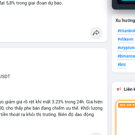
t 5,8% trong giai đoạn dự báo.
à nhà đầu tư trong lĩnh vực công nghệ ô tô.
Xu hướn
powertrain
#titanbo
#vlikevn
#crypto
#binanc
#btc
XUSDT
Liên k
c giảm giá rõ rệt khi mất 3.23% trong 24h. Giá hiện
BTC VIP #
500, cho thấy phe bán đang chiếm ưu thế. Khối lượng
tiền thoát ra khỏi thị trường. Biên độ dao động
n cho các lệnh short ngắn hạn.