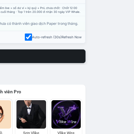
ểm live = số dư ví + ký quỹ + PnL chưa chốt · Chốt 12:00
 cuối tháng · Top 1 trên 20.000 đ nhận 30 ngày VIP Whale.
hưa có thành viên giao dịch Paper trong tháng.
Auto-refresh (30s)
Refresh Now
h viên Pro
Hồ
Sơn Vlike
Vlike Wire