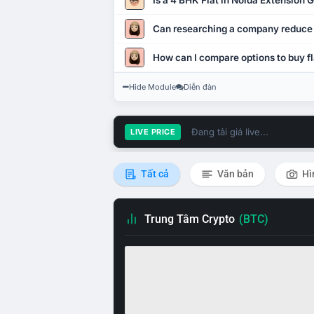
Is a 4 BHK Flat in Noida Extension
Can researching a company reduce
How can I compare options to buy fl
Hide Module
Diễn đàn
Đang tải giá live...
LIVE PRICE
Tất cả
Văn bản
Hì
Trung Tâm Crypto
(BTC)