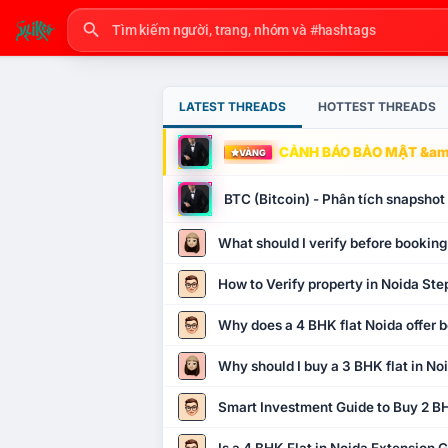
LATEST THREADS
HOTTEST THREADS
CẢNH BÁO BẢO MẬT &amp
VÀNG
BTC (Bitcoin) - Phân tích snapsho
What should I verify before booking
How to Verify property in Noida Ste
Why does a 4 BHK flat Noida offer b
Why should I buy a 3 BHK flat in No
Smart Investment Guide to Buy 2 BH