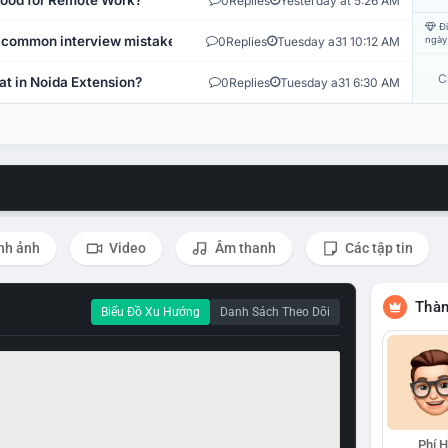
 Good for Remote Work?
0
Replies
Yesterday at 5:26 AM
Đi
 common interview mistakes?
0
Replies
Tuesday a31 10:12 AM
ngày
C
at in Noida Extension?
0
Replies
Tuesday a31 6:30 AM
nh ảnh
Video
Âm thanh
Các tập tin
Thàn
Biểu Đồ Xu Hướng
Danh Sách Theo Dõi
Phí 