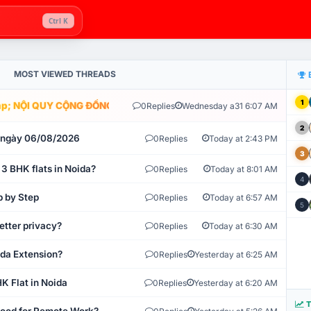
Ctrl K
MOST VIEWED THREADS
1
; NỘI QUY CỘNG ĐỒNG VLIKE.VN: HỆ THỐNG GIÁM SÁT TỰ ĐỘNG V
0
Replies
Wednesday a31 6:07 AM
2
t ngày 06/08/2026
0
Replies
Today at 2:43 PM
3
 3 BHK flats in Noida?
0
Replies
Today at 8:01 AM
4
p by Step
0
Replies
Today at 6:57 AM
5
etter privacy?
0
Replies
Today at 6:30 AM
ida Extension?
0
Replies
Yesterday at 6:25 AM
K Flat in Noida
0
Replies
Yesterday at 6:20 AM
T