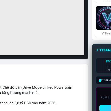
V Str
⚡ TITA
BTC
----
--%
SYSTEM:
t Chế độ Lái (Drive Mode-Linked Powertrain
à tăng trưởng mạnh mẽ.
Trợ lý A
 tăng lên 3,8 tỷ USD vào năm 2036.