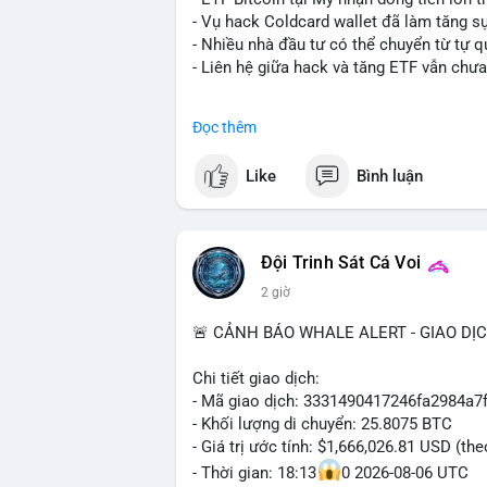
lương bằng BTC.
- Vụ hack Coldcard wallet đã làm tăng s
- Nhiều nhà đầu tư có thể chuyển từ tự q
#binancesquare
#cryptonews
#btc
#eth
- Liên hệ giữa hack và tăng ETF vẫn chưa
$btc $eth $sol $xrp $cc $sky $sand $skr
#binancesquare
#cryptonews
#btc
#etf
Đọc thêm
#vlikevn
#titanbot
$btc
Like
Bình luận
📰 Nguồn: Decrypt
#vlikevn
#titanbot
📰 Nguồn: Cointelegraph
Đội Trinh Sát Cá Voi
2 giờ
🚨 CẢNH BÁO WHALE ALERT - GIAO DỊ
Chi tiết giao dịch:
- Mã giao dịch: 3331490417246fa2984a
- Khối lượng di chuyển: 25.8075 BTC
- Giá trị ước tính: $1,666,026.81 USD (th
- Thời gian: 18:13
0 2026-08-06 UTC