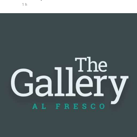
1 h
#vlikevn
#titanbot
📰 Nguồn: Cointelegraph