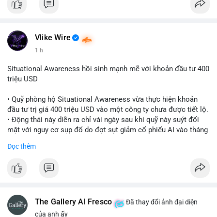
Vlike Wire
1 h
Situational Awareness hồi sinh mạnh mẽ với khoản đầu tư 400
triệu USD
• Quỹ phòng hộ Situational Awareness vừa thực hiện khoản
đầu tư trị giá 400 triệu USD vào một công ty chưa được tiết lộ.
• Động thái này diễn ra chỉ vài ngày sau khi quỹ này suýt đối
mặt với nguy cơ sụp đổ do đợt sụt giảm cổ phiếu AI vào tháng
7.
Đọc thêm
• Sự trở lại này đánh dấu bước phục hồi đáng chú ý của quỹ
sau giai đoạn khủng hoảng.
#cryptonews
#investment
#situationalawareness
#financenews
The Gallery Al Fresco
Đã thay đổi ảnh đại diện
$btc $eth
của anh ấy