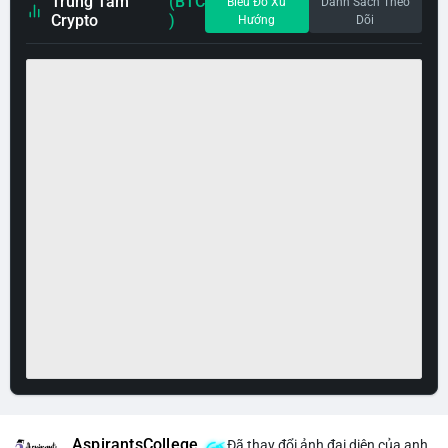
Trung Tâm
(BTC
Biểu Đồ Xu
Danh Sách Theo
Crypto
)
Hướng
Dõi
AspirantsCollege
Đã thay đổi ảnh đại diện của anh