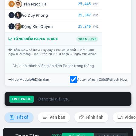
Trần Ngọc Hà
25,445
3
VNĐ
Võ Duy Phong
25,347
4
VNĐ
Đặng Kim Quỳnh
25,246
5
VNĐ
TỔNG ĐIỂM PAPER TRADE
TOP 5 · LIVE
Điểm live = số dư ví + ký quỹ + PnL chưa chốt · Chốt 12:00
ngày cuối tháng · Top 1 trên 20.000 đ nhận 30 ngày VIP Whale.
Chưa có thành viên giao dịch Paper trong tháng.
Hide Module
Diễn đàn
Auto-refresh (30s)
Refresh Now
Đang tải giá live...
LIVE PRICE
Tất cả
Văn bản
Hình ảnh
Video