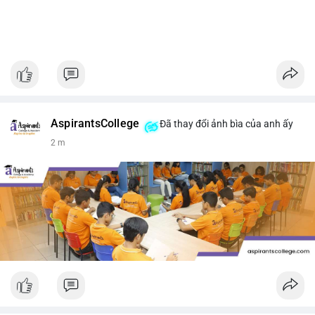
AspirantsCollege
Đã thay đổi ảnh bìa của anh ấy
2 m