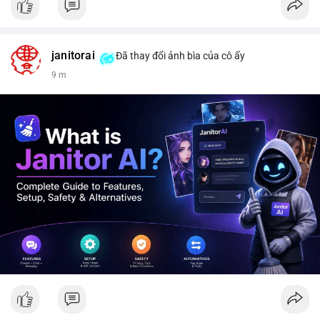
janitorai
Đã thay đổi ảnh bìa của cô ấy
9 m