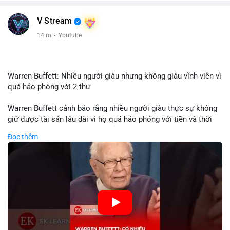
V Stream
14 m
·
Youtube
Warren Buffett: Nhiều người giàu nhưng không giàu vĩnh viễn vì
quá hảo phóng với 2 thứ
Warren Buffett cảnh báo rằng nhiều người giàu thực sự không
giữ được tài sản lâu dài vì họ quá hảo phóng với tiền và thời
gian. Quyên góp liên tục làm giảm vốn đầu tư, hạn chế lợi
Đọc thêm
nhuận tái đầu tư và suy giảm sức mạnh tăng trưởng danh mục.
Đối với nhà đầu tư crypto, giữ lại lợi nhuận để tái đầu tư vào
dự án tiềm năng quan trọng hơn chia sẻ quá mức. Cân bằng
đóng góp xã hội và bảo vệ tài sản giúp nhà đầu tư đạt được
bền vững tài chính mà Buffett đề cao.
🎥 Xem video trực tiếp tại:
Nguồn: KIEN THUC KINH TE