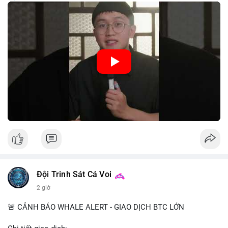
trung, CBDC là hình thức tiền pháp định được phát hành và
quản lý trực tiếp bởi Ngân hàng Trung ương nhằm tối ưu hóa
hệ thống thanh toán và tăng cường hiệu quả chính sách tiền tệ.
Việc triển khai CBDC hứa hẹn sẽ thay đổi diện mạo của hạ
tầng tài chính truyền thống, mang lại sự tiện lợi trong giao dịch
nhưng cũng đặt ra nhiều thách thức về quyền riêng tư và an
ninh mạng.
🎥 Xem video trực tiếp tại:
Nguồn: 5 Phút Crypto
Đội Trinh Sát Cá Voi
2 giờ
🚨 CẢNH BÁO WHALE ALERT - GIAO DỊCH BTC LỚN