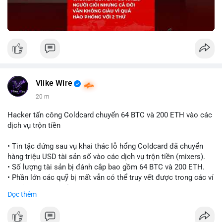
Vlike Wire
20 m
Hacker tấn công Coldcard chuyển 64 BTC và 200 ETH vào các
dịch vụ trộn tiền
• Tin tặc đứng sau vụ khai thác lỗ hổng Coldcard đã chuyển
hàng triệu USD tài sản số vào các dịch vụ trộn tiền (mixers).
• Số lượng tài sản bị đánh cắp bao gồm 64 BTC và 200 ETH.
• Phần lớn các quỹ bị mất vẫn có thể truy vết được trong các ví
do kẻ tấn công kiểm soát.
Đọc thêm
#coldcard
#cryptohack
#btc
#eth
#binancesquare
#cryptonews