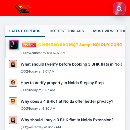
LATEST THREADS
HOTTEST THREADS
MOST VIEWED THRE
CẢNH BÁO BẢO MẬT &amp; NỘI QUY CỘNG ĐỒNG
VÀNG
0
Wednesday a31 6:07 AM
What should I verify before booking 3 BHK flats in Noida?
0
Today at 8:01 AM
How to Verify property in Noida Step by Step
0
Today at 6:57 AM
Why does a 4 BHK flat Noida offer better privacy?
0
Today at 6:30 AM
Why should I buy a 3 BHK flat in Noida Extension?
0
Yesterday at 6:25 AM