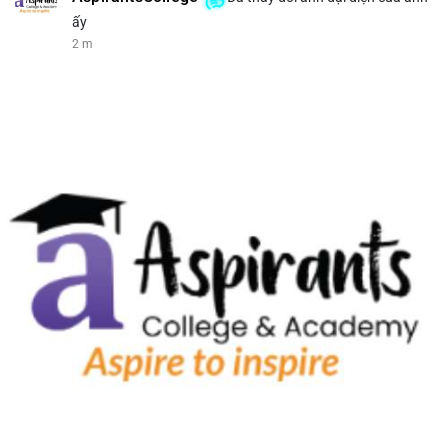
ấy
2 m