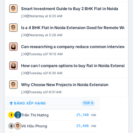
Smart Investment Guide to Buy 2 BHK Flat in Noida
0
Yesterday at 6:20 AM
Is a 4 BHK Flat in Noida Extension Good for Remote Work?
0
Yesterday at 5:26 AM
Can researching a company reduce common interview mi
0
Tuesday a31 10:12 AM
How can I compare options to buy flat in Noida Extension?
0
Tuesday a31 6:30 AM
Why Choose New Projects in Noida Extension
0
Tuesday a31 6:01 AM
BẢNG XẾP HẠNG
TOP 5
Trần Thị Hương
25,548
1
VNĐ
Võ Hữu Phong
25,446
2
VNĐ