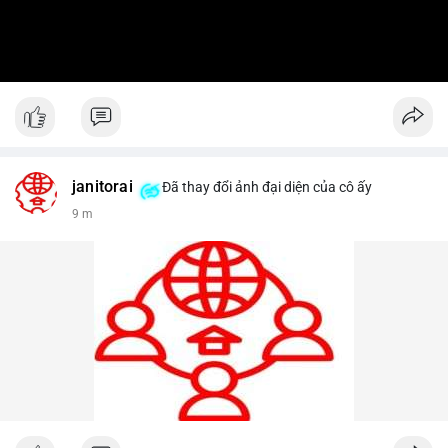
janitorai
Đã thay đổi ảnh đại diện của cô ấy
9 m