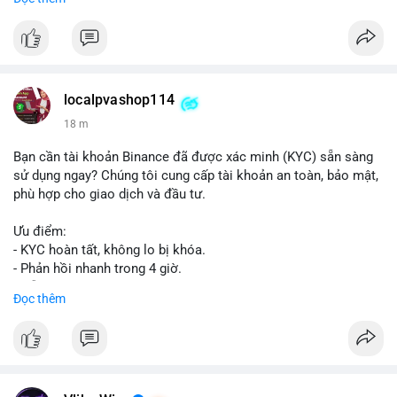
📞 WhatsApp: +1 660 215-8938
✈️ Telegram: @localpvashop
📧 Email: localpvashop@gmail.com
Mua tài khoản Reddit ngay hôm nay để phát triển chiến dịch
của bạn!
localpvashop114
18 m
Bạn cần tài khoản Binance đã được xác minh (KYC) sẵn sàng
sử dụng ngay? Chúng tôi cung cấp tài khoản an toàn, bảo mật,
phù hợp cho giao dịch và đầu tư.
Ưu điểm:
- KYC hoàn tất, không lo bị khóa.
- Phản hồi nhanh trong 4 giờ.
- Hỗ trợ tận tình 24/7.
Đọc thêm
Liên hệ ngay để được tư vấn:
📞 WhatsApp: +1 660 215-8938
✈️ Telegram: @localpvashop