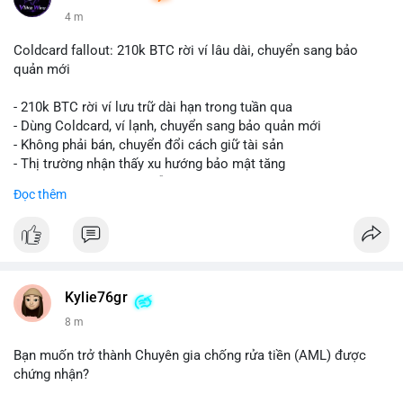
4 m
Coldcard fallout: 210k BTC rời ví lâu dài, chuyển sang bảo
quản mới
- 210k BTC rời ví lưu trữ dài hạn trong tuần qua
- Dùng Coldcard, ví lạnh, chuyển sang bảo quản mới
- Không phải bán, chuyển đổi cách giữ tài sản
- Thị trường nhận thấy xu hướng bảo mật tăng
- BTC tiếp tục giữ vị trí dẫn đầu
Đọc thêm
#binancesquare
#cryptonews
#btc
$btc
#vlikevn
#titanbot
Kylie76gr
8 m
📰 Nguồn: CoinDesk
Bạn muốn trở thành Chuyên gia chống rửa tiền (AML) được
chứng nhận?