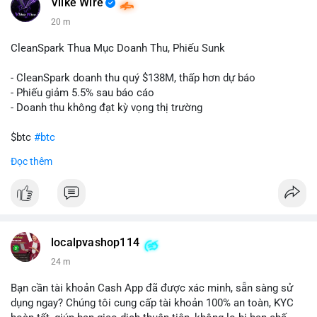
Vlike Wire
20 m
CleanSpark Thua Mục Doanh Thu, Phiếu Sunk
- CleanSpark doanh thu quý $138M, thấp hơn dự báo
- Phiếu giảm 5.5% sau báo cáo
- Doanh thu không đạt kỳ vọng thị trường
$btc
#btc
Đọc thêm
#vlikevn
#titanbot
📰 Nguồn: Cointelegraph
localpvashop114
24 m
Bạn cần tài khoản Cash App đã được xác minh, sẵn sàng sử
dụng ngay? Chúng tôi cung cấp tài khoản 100% an toàn, KYC