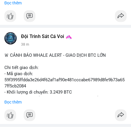
Đọc thêm
#binancesquare
#cryptonews
#mica
#stripe
#bridge
#eu
#luxembourg
$btc $eth
Đội Trinh Sát Cá Voi
#vlikevn
#titanbot
38 m
📰 Nguồn: Cointelegraph
🚨 CẢNH BÁO WHALE ALERT - GIAO DỊCH BTC LỚN
Chi tiết giao dịch:
- Mã giao dịch:
59f3995ffdda3e26d4f62af1af90e481cccabe67989d8fe9b73a65
7ff5cb2084
- Khối lượng di chuyển: 3.2439 BTC
- Giá trị ước tính: $210,129.95 USD (theo thị giá $64,777.90
Đọc thêm
USD)
- Thời gian: 09:19:53 2026-08-07 UTC
Nhận định phân tích:
Giao dịch 3.2439 BTC trị giá hơn 210 nghìn USD được phát