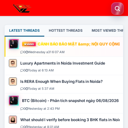
LATEST THREADS
HOTTEST THREADS
MOST VIEWED THRE
CẢNH BÁO BẢO MẬT &amp; NỘI QUY CỘNG ĐỒNG
VÀNG
0
Wednesday a31 6:07 AM
Luxury Apartments in Noida Investment Guide
0
Today at 6:13 AM
Is RERA Enough When Buying Flats in Noida?
0
Today at 5:37 AM
BTC (Bitcoin) - Phân tích snapshot ngày 06/08/2026
0
Yesterday at 2:43 PM
What should I verify before booking 3 BHK flats in Noida?
0
Yesterday at 8:01 AM