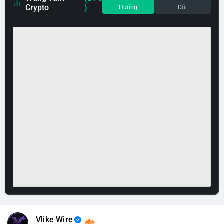
Crypto
)
Hướng
Dõi
Vlike Wire