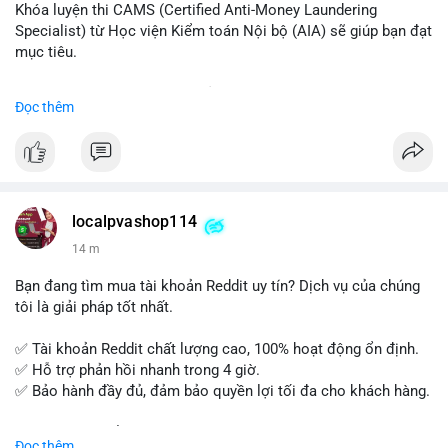
Khóa luyện thi CAMS (Certified Anti-Money Laundering
Specialist) từ Học viện Kiểm toán Nội bộ (AIA) sẽ giúp bạn đạt
mục tiêu.
Chương trình được thiết kế bởi các chuyên gia hàng đầu, bao
Đọc thêm
gồm tài liệu toàn diện, câu hỏi thực hành, bài thi thử sát thực
tế và lớp học trực tuyến linh hoạt.
Xây dựng nền tảng kiến thức AML vững chắc và tự tin bước
vào kỳ thi CAMS với sự chuẩn bị tốt nhất.
localpvashop114
Đăng ký ngay hôm nay để nâng cao năng lực và mở rộng cơ
14 m
hội nghề nghiệp trong lĩnh vực tài chính!
Bạn đang tìm mua tài khoản Reddit uy tín? Dịch vụ của chúng
tôi là giải pháp tốt nhất.
✅ Tài khoản Reddit chất lượng cao, 100% hoạt động ổn định.
✅ Hỗ trợ phản hồi nhanh trong 4 giờ.
✅ Bảo hành đầy đủ, đảm bảo quyền lợi tối đa cho khách hàng.
Liên hệ ngay để được tư vấn và đặt mua:
Đọc thêm