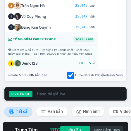
Trần Ngọc Hà
25,445
3
VNĐ
Võ Duy Phong
25,347
4
VNĐ
Đặng Kim Quỳnh
25,246
5
VNĐ
TỔNG ĐIỂM PAPER TRADE
TOP 5 · LIVE
Điểm live = số dư ví + ký quỹ + PnL chưa chốt · Chốt 12:00
ngày cuối tháng · Top 1 trên 20.000 đ nhận 30 ngày VIP Whale.
Demo123
10.115
1
đ
Hide Module
Diễn đàn
Auto-refresh (30s)
Refresh Now
Đang tải giá live...
LIVE PRICE
Tất cả
Văn bản
Hình ảnh
Video
Trung Tâm
(BTC
Biểu Đồ Xu
Danh Sách Theo