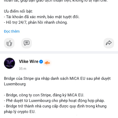
hoàn tất, giúp bạn giao dịch thuận tiện, không lo bị hạn chế.
Ưu điểm nổi bật:
- Tài khoản đã xác minh, bảo mật tuyệt đối.
- Hỗ trợ 24/7, phản hồi nhanh chóng.
- Giao dịch minh bạch, đáng tin cậy.
Đọc thêm
Liên hệ ngay để được tư vấn và sở hữu tài khoản ngay hôm
nay:
📞 WhatsApp: +1 660 215-8938
✈️ Telegram: @localpvashop
📧 Email: localpvashop@gmail.com
Vlike Wire
35 m
Bridge của Stripe gia nhập danh sách MiCA EU sau phê duyệt
Luxembourg
- Bridge, công ty con Stripe, đăng ký MiCA EU.
- Phê duyệt từ Luxembourg cho phép hoạt động hợp pháp.
- Bridge trở thành nhà cung cấp được quy định trong khung
pháp lý crypto EU.
- Tác động: tăng tính minh bạch, uy tín, mở rộng dịch vụ crypto.