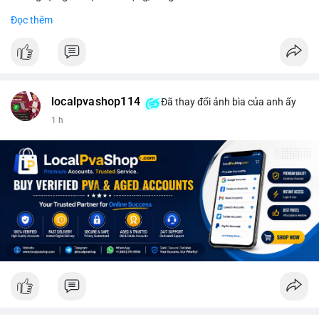
#binancesquare
#cryptonews
#wintermute
#sec
#etf
Đọc thêm
$btc $eth
#vlikevn
#titanbot
📰 Nguồn: CoinDesk
localpvashop114
Đã thay đổi ảnh bìa của anh ấy
1 h