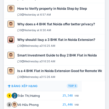
How to Verify property in Noida Step by Step
0
Yesterday at 6:57 AM
Why does a 4 BHK flat Noida offer better privacy?
0
Yesterday at 6:30 AM
Why should I buy a 3 BHK flat in Noida Extension?
0
Wednesday a31 6:25 AM
Smart Investment Guide to Buy 2 BHK Flat in Noida
0
Wednesday a31 6:20 AM
Is a 4 BHK Flat in Noida Extension Good for Remote Work?
0
Wednesday a31 5:26 AM
BẢNG XẾP HẠNG
TOP 5
Trần Thị Hương
25,548
1
VNĐ
Võ Hữu Phong
25,446
2
VNĐ