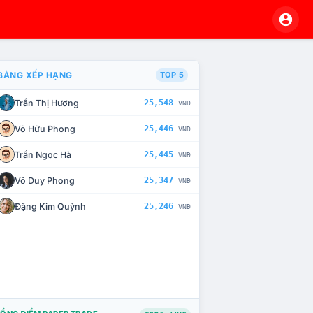
BẢNG XẾP HẠNG
TOP 5
Trần Thị Hương
25,548
VNĐ
À CHẾ TÀI XỬ LÝ VI PHẠM
Võ Hữu Phong
25,446
VNĐ
Trần Ngọc Hà
25,445
VNĐ
Võ Duy Phong
25,347
VNĐ
Đặng Kim Quỳnh
25,246
VNĐ