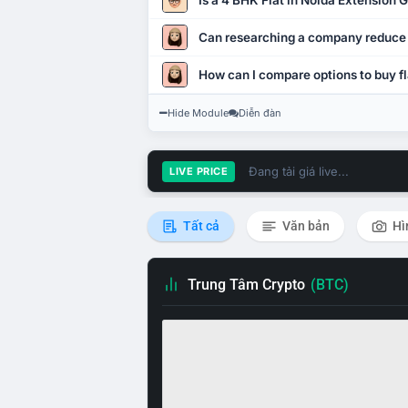
Is a 4 BHK Flat in Noida Extension
Can researching a company reduce
How can I compare options to buy fl
Hide Module
Diễn đàn
Đang tải giá live...
LIVE PRICE
Tất cả
Văn bản
Hì
Trung Tâm Crypto
(BTC)