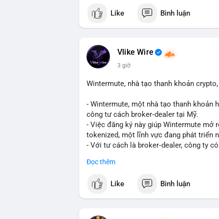
mempool cho thấy một cá voi đang thực h
Like
Bình luận
lượng này, khả năng cao là chuyển lên sà
tạo áp lực giảm giá ngắn hạn. Tuy nhiên,
là động thái tích lũy dài hạn, phản ánh 
thêm các giao dịch tiếp theo từ cùng địa
Vlike Wire
3 giờ
Lời khuyên: Nhà đầu tư nhỏ lẻ nên thận 
biến giá trong 24-48 giờ tới. Nếu giá kh
Wintermute, nhà tạo thanh khoản crypto, 
bộ, ít tác động đến thị trường. Chỉ vào l
- Wintermute, một nhà tạo thanh khoản h
#317btc
#20triệuusd
#mempool
#chuyể
công tư cách broker‑dealer tại Mỹ.
- Việc đăng ký này giúp Wintermute mở 
tokenized, một lĩnh vực đang phát triển
- Với tư cách là broker‑dealer, công ty c
thanh toán cho các tài sản tokenized, đồ
Đọc thêm
- Đây là bước chiến lược nhằm tận dụng 
cố vị thế của Wintermute trong ngành tài
Like
Bình luận
#binancesquare
#cryptonews
#wintermu
#usregulation