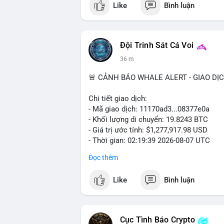
Like
Bình luận
#vlikevn
#titanbot
📰 Nguồn: Cointelegraph
Đội Trinh Sát Cá Voi
36 m
🚨 CẢNH BÁO WHALE ALERT - GIAO DỊ
Chi tiết giao dịch:
- Mã giao dịch: 11170ad3...08377e0a
- Khối lượng di chuyển: 19.8243 BTC
- Giá trị ước tính: $1,277,917.98 USD
- Thời gian: 02:19:39 2026-08-07 UTC
Đọc thêm
Khối lượng gần 20 BTC trị giá hơn 1.27 
nhận cho thấy dấu hiệu cá voi đang tái 
Like
Bình luận
động này thiên về chuyển ví lạnh để tích 
lượng không quá lớn để gây sốc thanh kh
củng cố nhẹ khi dòng tiền lớn di chuyển
Cục Tình Báo Crypto