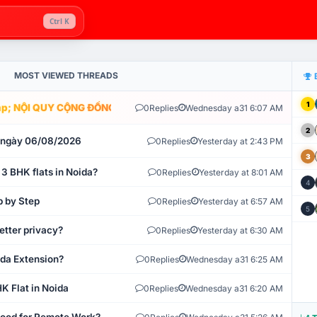
Ctrl K
MOST VIEWED THREADS
1
; NỘI QUY CỘNG ĐỒNG VLIKE.VN: HỆ THỐNG GIÁM SÁT TỰ ĐỘNG V
0
Replies
Wednesday a31 6:07 AM
2
t ngày 06/08/2026
0
Replies
Yesterday at 2:43 PM
3
 3 BHK flats in Noida?
0
Replies
Yesterday at 8:01 AM
4
p by Step
0
Replies
Yesterday at 6:57 AM
5
etter privacy?
0
Replies
Yesterday at 6:30 AM
ida Extension?
0
Replies
Wednesday a31 6:25 AM
K Flat in Noida
0
Replies
Wednesday a31 6:20 AM