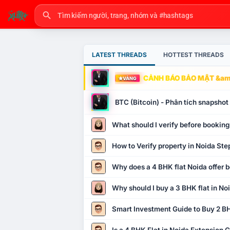
LATEST THREADS
HOTTEST THREADS
CẢNH BÁO BẢO MẬT &amp
VÀNG
BTC (Bitcoin) - Phân tích snapsho
What should I verify before booking
How to Verify property in Noida Ste
Why does a 4 BHK flat Noida offer b
Why should I buy a 3 BHK flat in No
Smart Investment Guide to Buy 2 BH