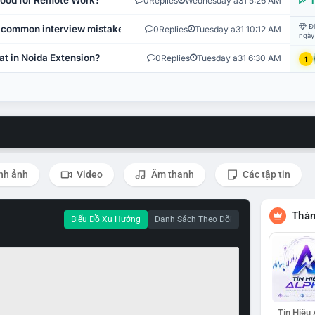
 Good for Remote Work?
0
Replies
Wednesday a31 5:26 AM
T
Đi
 common interview mistakes?
0
Replies
Tuesday a31 10:12 AM
ngày
at in Noida Extension?
0
Replies
Tuesday a31 6:30 AM
1
nh ảnh
Video
Âm thanh
Các tập tin
Thàn
Biểu Đồ Xu Hướng
Danh Sách Theo Dõi
Tín Hiệu