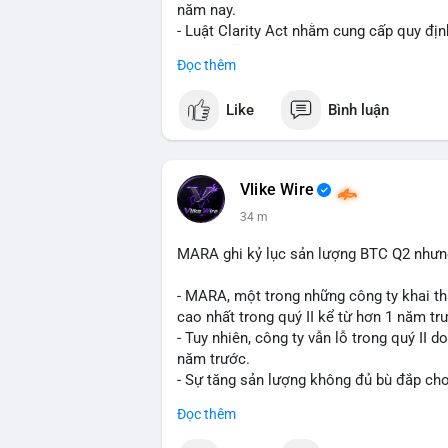
năm nay.
- Luật Clarity Act nhằm cung cấp quy đị
số tại Mỹ.
Đọc thêm
- Sự trì hoãn có thể ảnh hưởng đến sự tin
crypto tại Mỹ.
Like
Bình luận
$btc $eth
#vlikevn
#titanbot
Vlike Wire
34 m
📰 Nguồn: CoinDesk
MARA ghi kỷ lục sản lượng BTC Q2 nhưng 
- MARA, một trong những công ty khai th
cao nhất trong quý II kể từ hơn 1 năm tr
- Tuy nhiên, công ty vẫn lỗ trong quý II 
năm trước.
- Sự tăng sản lượng không đủ bù đắp cho 
tiếp đến doanh thu và lợi nhuận.
Đọc thêm
$btc
#btc