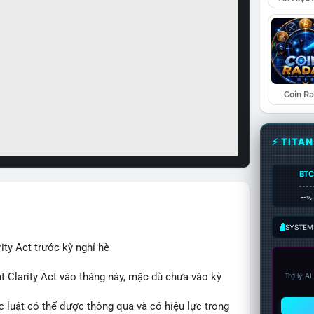
Coin R
⚡ TITA
BTC
----
--%
SYSTEM:
ity Act trước kỳ nghỉ hè
t Clarity Act vào tháng này, mặc dù chưa vào kỳ
Trợ lý A
c luật có thể được thông qua và có hiệu lực trong