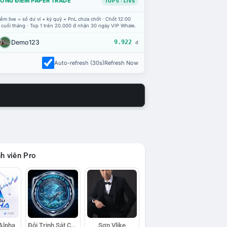
ỔNG ĐIỂM PAPER TRADE
TOP 5 · LIVE
ểm live = số dư ví + ký quỹ + PnL chưa chốt · Chốt 12:00
 cuối tháng · Top 1 trên 20.000 đ nhận 30 ngày VIP Whale.
Demo123
9.922
đ
Auto-refresh (30s)
Refresh Now
h viên Pro
 Alpha
Đội Trinh Sát Cá Voi
Sơn Vlike