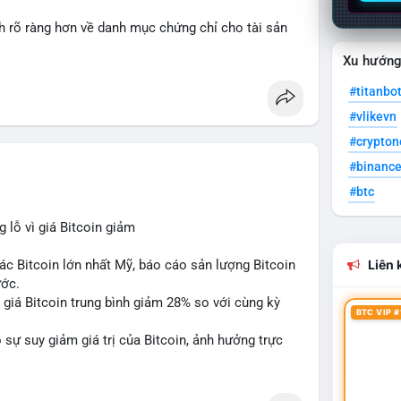
nh rõ ràng hơn về danh mục chứng chỉ cho tài sản
Xu hướn
 tưởng của nhà đầu tư và phát triển thị trường
#titanbo
#vlikevn
#crypto
#binanc
#btc
lỗ vì giá Bitcoin giảm
ác Bitcoin lớn nhất Mỹ, báo cáo sản lượng Bitcoin
Liên k
ước.
do giá Bitcoin trung bình giảm 28% so với cùng kỳ
BTC VIP #
sự suy giảm giá trị của Bitcoin, ảnh hưởng trực