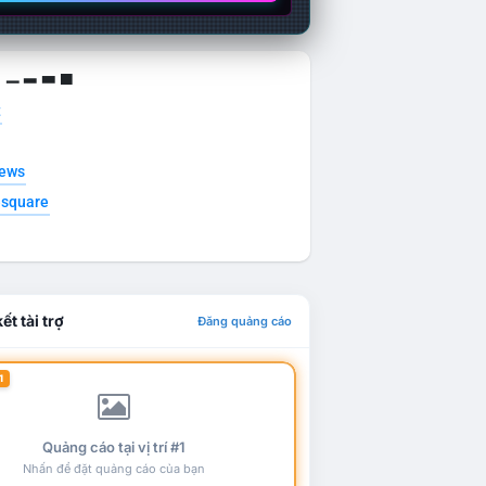
g ▁ ▂ ▃ ▄
t
news
esquare
ết tài trợ
Đăng quảng cáo
1
Quảng cáo tại vị trí #1
Nhấn để đặt quảng cáo của bạn