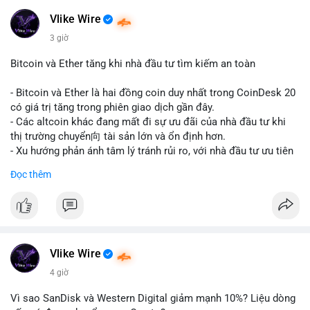
#realestate
#saudiarabia
#blockchain
Vlike Wire
$usdt
3 giờ
#vlikevn
#titanbot
Bitcoin và Ether tăng khi nhà đầu tư tìm kiếm an toàn
📰 Nguồn: CoinDesk
- Bitcoin và Ether là hai đồng coin duy nhất trong CoinDesk 20
có giá trị tăng trong phiên giao dịch gần đây.
- Các altcoin khác đang mất đi sự ưu đãi của nhà đầu tư khi
thị trường chuyển向 tài sản lớn và ổn định hơn.
- Xu hướng phản ánh tâm lý tránh rủi ro, với nhà đầu tư ưu tiên
các token có vốn hóa thị trường lớn nhất.
Đọc thêm
$btc
#btc
$eth
#eth
#vlikevn
#titanbot
📰 Nguồn: CoinDesk
Vlike Wire
4 giờ
Vì sao SanDisk và Western Digital giảm mạnh 10%? Liệu dòng