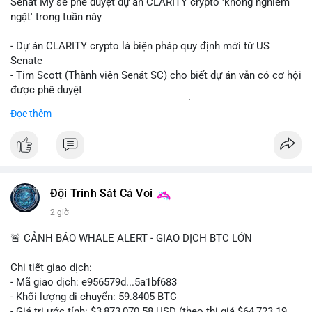
Senát Mỹ sẽ phê duyệt dự án CLARITY crypto 'không nghiêm
ngặt' trong tuần này
- Dự án CLARITY crypto là biện pháp quy định mới từ US
Senate
- Tim Scott (Thành viên Senát SC) cho biết dự án vẫn có cơ hội
được phê duyệt
- Bài toán chính là thời gian hạn chế để đưa dự án vào lịch
Đọc thêm
trình
- Có thể ảnh hưởng đến môi trường quy định crypto tại Mỹ
$btc $eth
#vlikevn
#titanbot
Đội Trinh Sát Cá Voi
2 giờ
📰 Nguồn: Cointelegraph
🚨 CẢNH BÁO WHALE ALERT - GIAO DỊCH BTC LỚN
Chi tiết giao dịch:
- Mã giao dịch: e956579d...5a1bf683
- Khối lượng di chuyển: 59.8405 BTC
- Giá trị ước tính: $3,873,070.58 USD (theo thị giá $64,723.19