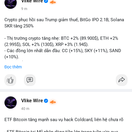
Vlike Wire
9 m
Crypto phục hồi sau Trump giảm thuế, BitGo IPO 2.1B, Solana
SKR tăng 250%
- Thị trường crypto tăng nhẹ: BTC +2% (89.900$), ETH +2%
(2.995$), SOL +2% (130$), XRP +3% (1.94$).
- Các đồng lớn nhất dẫn đầu: CC (+15%), SKY (+11%), SAND
(+10%).
- Gần 1 B$ liquidations khi Bitcoin phục hồi sau tín hiệu Trump
Đọc thêm
hủy bỏ lệnh thuế EU.
- Vitalik Buterin đề xuất staking DVT để tăng cường bảo mật
và phân quyền Ethereum.
- BitGo công bố IPO 18$/cổ phiếu, định giá 2.1 B$.
- Thượng viện Mỹ tiến hành dự thảo Clarity Act, mặc dù chưa
có sự đồng thuận hai đảng.
Vlike Wire
- Newrez xem xét Bitcoin và Ethereum trong việc xác định đủ
40 m
điều kiện vay mua nhà, áp dụng giá trị giảm để bù đắp biến
động.
ETF Bitcoin tăng mạnh sau vụ hack Coldcard, liên hệ chưa rõ
- Cơ quan quản lý Hồng Kông bắt đầu cấp giấy phép stablecoin
theo khung mới nghiêm ngặt.