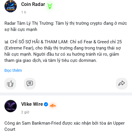
khoản mỏng.
Coin Radar
📰 Nguồn: CoinDesk
1 h
#25dot8btc
#dichuyen1_66trieuusd
#khangcu64556
#whalebtc
#theodoidongtien
Radar Tâm Lý Thị Trường: Tâm lý thị trường crypto đang ở mức
sợ hãi cực mạnh
📊 CHỈ SỐ SỢ HÃI & THAM LAM: Chỉ số Fear & Greed chỉ 25
(Extreme Fear), cho thấy thị trường đang trong trạng thái sợ
hãi cực mạnh. Người đầu tư có xu hướng tránh rủi ro, giảm
tham gia giao dịch, và tâm lý tiêu cực dominan.
Đọc thêm
📈 XU HƯỚNG TÌM KIẾM & THẢO LUẬN: Coin được tìm kiếm
nhiều nhất trên CoinGecko là Cash Cat (CASHCAT), Bitcoin
(BTC), Sui (SUI), Pudgy Penguins (PENGU). Trên Google Trends
Việt Nam, từ khóa như 'con riêng', 'phạm nhật minh anh' và 'tô
lâm' được nhắc đến nhiều, có thể phản ánh sự quan tâm đến
các chủ đề không liên quan trực tiếp đến crypto.
Vlike Wire
2 giờ
💬 DÒNG CHẢY TIN TỨC & TRUYỀN THÔNG: Các bài đăng
trên Binance Square tập trung vào chiến lược trading, lệnh kẹp,
Công án Sam Bankman-Fried được xác nhận bởi tòa án Upper
và cập nhật về sự kiện như 'Lãi lỗ chưa ghi nhận'. Trên
Court