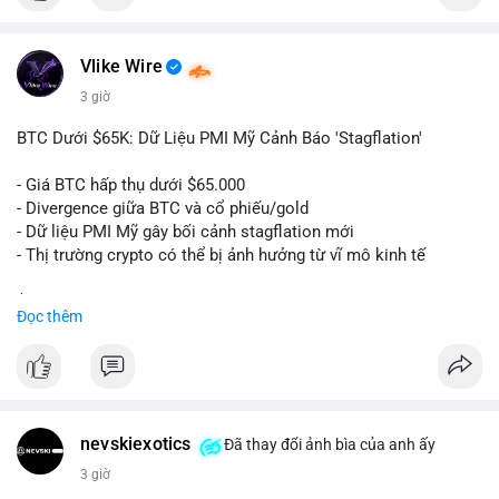
$btc
Vlike Wire
#vlikevn
#titanbot
3 giờ
📰 Nguồn: Cointelegraph
BTC Dưới $65K: Dữ Liệu PMI Mỹ Cảnh Báo 'Stagflation'
- Giá BTC hấp thụ dưới $65.000
- Divergence giữa BTC và cổ phiếu/gold
- Dữ liệu PMI Mỹ gây bối cảnh stagflation mới
- Thị trường crypto có thể bị ảnh hưởng từ vĩ mô kinh tế
$btc
#btc
Đọc thêm
#vlikevn
#titanbot
📰 Nguồn: Cointelegraph
nevskiexotics
Đã thay đổi ảnh bìa của anh ấy
3 giờ