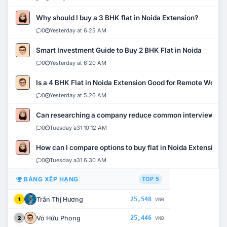
Why should I buy a 3 BHK flat in Noida Extension?
0
Yesterday at 6:25 AM
Smart Investment Guide to Buy 2 BHK Flat in Noida
0
Yesterday at 6:20 AM
Is a 4 BHK Flat in Noida Extension Good for Remote Work?
0
Yesterday at 5:26 AM
Can researching a company reduce common interview mi
0
Tuesday a31 10:12 AM
How can I compare options to buy flat in Noida Extension?
0
Tuesday a31 6:30 AM
BẢNG XẾP HẠNG
TOP 5
Trần Thị Hương
25,548
1
VNĐ
Võ Hữu Phong
25,446
2
VNĐ