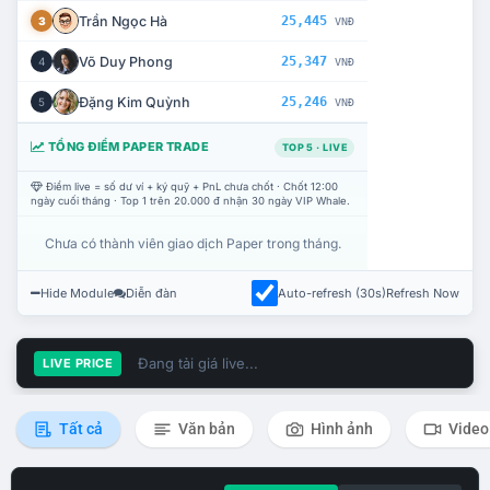
Trần Ngọc Hà
25,445
3
VNĐ
Võ Duy Phong
25,347
4
VNĐ
Đặng Kim Quỳnh
25,246
5
VNĐ
TỔNG ĐIỂM PAPER TRADE
TOP 5 · LIVE
Điểm live = số dư ví + ký quỹ + PnL chưa chốt · Chốt 12:00
ngày cuối tháng · Top 1 trên 20.000 đ nhận 30 ngày VIP Whale.
Chưa có thành viên giao dịch Paper trong tháng.
Hide Module
Diễn đàn
Auto-refresh (30s)
Refresh Now
Đang tải giá live...
LIVE PRICE
Tất cả
Văn bản
Hình ảnh
Video