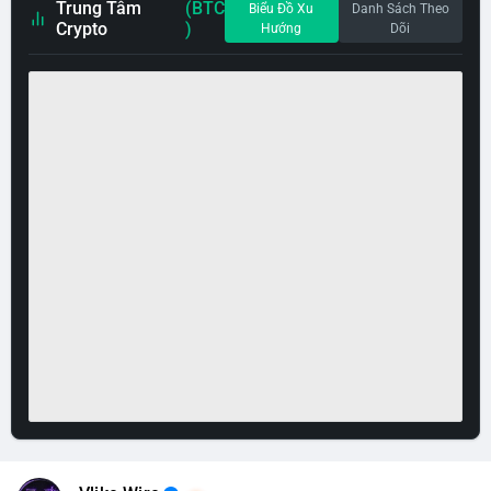
Trung Tâm
(BTC
Biểu Đồ Xu
Danh Sách Theo
Crypto
)
Hướng
Dõi