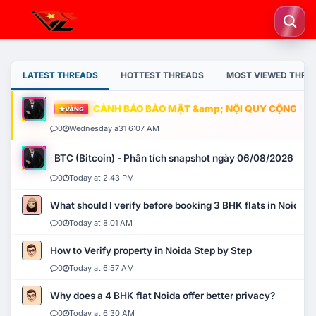
LATEST THREADS
HOTTEST THREADS
MOST VIEWED THRE
CẢNH BÁO BẢO MẬT &amp; NỘI QUY CỘNG ĐỒNG
VÀNG
0
Wednesday a31 6:07 AM
BTC (Bitcoin) - Phân tích snapshot ngày 06/08/2026
0
Today at 2:43 PM
What should I verify before booking 3 BHK flats in Noida?
0
Today at 8:01 AM
How to Verify property in Noida Step by Step
0
Today at 6:57 AM
Why does a 4 BHK flat Noida offer better privacy?
0
Today at 6:30 AM