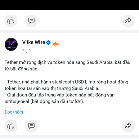
Vlike Wire
3 giờ
Tether mở rộng dịch vụ token hóa sang Saudi Arabia, bắt đầu
từ bất động sản
- Tether, nhà phát hành stablecoin USDT, mở rộng hoạt động
token hóa tài sản vào thị trường Saudi Arabia.
- Giai đoạn đầu tập trung vào token hóa bất động sản
istituционаl (bất động sản đầu tư lớn).
- Kế hoạch mở rộng sang các lớp tài sản khác trong tương lai.
Đọc thêm
- Bước đi này nhằm tăng khả năng truy cập và thanh khoản cho
tài sản truyền thống qua blockchain.
#binancesquare
#cryptonews
#usdt
#tether
#tokenization