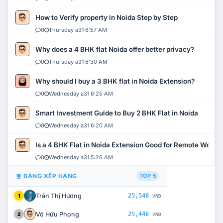
How to Verify property in Noida Step by Step
0
Thursday a31 6:57 AM
Why does a 4 BHK flat Noida offer better privacy?
0
Thursday a31 6:30 AM
Why should I buy a 3 BHK flat in Noida Extension?
0
Wednesday a31 6:25 AM
Smart Investment Guide to Buy 2 BHK Flat in Noida
0
Wednesday a31 6:20 AM
Is a 4 BHK Flat in Noida Extension Good for Remote Work?
0
Wednesday a31 5:26 AM
BẢNG XẾP HẠNG
TOP 5
Trần Thị Hương
25,548
1
VNĐ
Võ Hữu Phong
25,446
2
VNĐ