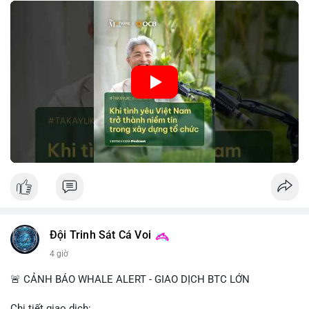
tin này giúp giảm rủi ro thị trường, cải thiện chi phí vốn và thúc
đẩy sự phát triển bền vững của ngành công nghệ tài chính. Các
nhà quản lý cần khai thác tinh thần này để xây dựng chiến lược
phát triển bền vững và thu hút vốn đầu tư.
🎥 Xem video trực tiếp tại:
Nguồn: VIETSUCCESS
Đội Trinh Sát Cá Voi
4 giờ
🚨 CẢNH BÁO WHALE ALERT - GIAO DỊCH BTC LỚN
Chi tiết giao dịch: