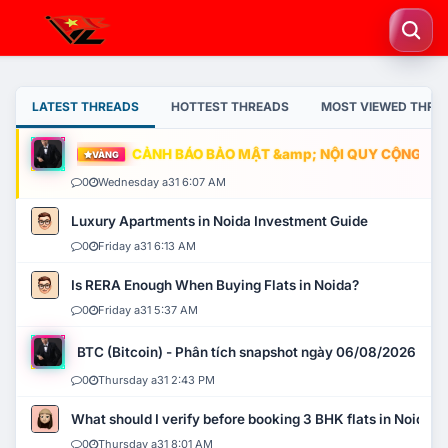
LATEST THREADS
HOTTEST THREADS
MOST VIEWED THRE
CẢNH BÁO BẢO MẬT &amp; NỘI QUY CỘNG ĐỒNG
VÀNG
0
Wednesday a31 6:07 AM
Luxury Apartments in Noida Investment Guide
0
Friday a31 6:13 AM
Is RERA Enough When Buying Flats in Noida?
0
Friday a31 5:37 AM
BTC (Bitcoin) - Phân tích snapshot ngày 06/08/2026
0
Thursday a31 2:43 PM
What should I verify before booking 3 BHK flats in Noida?
0
Thursday a31 8:01 AM