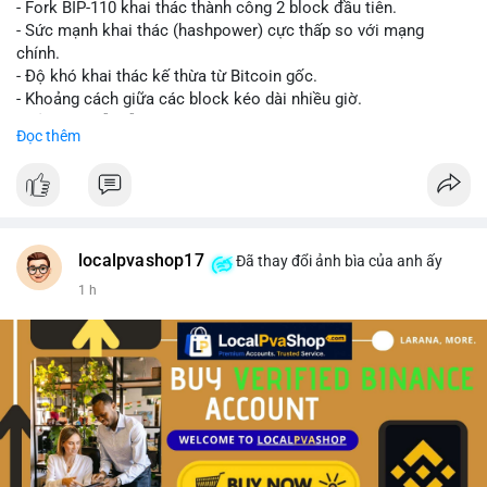
- Fork BIP-110 khai thác thành công 2 block đầu tiên.
- Sức mạnh khai thác (hashpower) cực thấp so với mạng
chính.
- Độ khó khai thác kế thừa từ Bitcoin gốc.
- Khoảng cách giữa các block kéo dài nhiều giờ.
- Cả hai chuỗi vẫn chấp nhận cùng một giao dịch.
Đọc thêm
#bitcoin
#btc
#cryptonews
#blockchain
#bip110
$btc
#vlikevn
#titanbot
localpvashop17
Đã thay đổi ảnh bìa của anh ấy
1 h
📰 Nguồn: CoinDesk