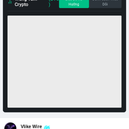
Crypto
)
Hướng
Dõi
Vlike Wire