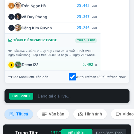
Trần Ngọc Hà
25,445
3
VNĐ
Võ Duy Phong
25,347
4
VNĐ
Đặng Kim Quỳnh
25,246
5
VNĐ
TỔNG ĐIỂM PAPER TRADE
TOP 5 · LIVE
Điểm live = số dư ví + ký quỹ + PnL chưa chốt · Chốt 12:00
ngày cuối tháng · Top 1 trên 20.000 đ nhận 30 ngày VIP Whale.
Demo123
5.492
1
đ
Hide Module
Diễn đàn
Auto-refresh (30s)
Refresh Now
Đang tải giá live...
LIVE PRICE
Tất cả
Văn bản
Hình ảnh
Video
Trung Tâm
(BTC
Biểu Đồ Xu
Danh Sách Theo