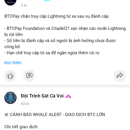
2 m
BTCPay chặn truy cập Lightning từ xa sau vụ đánh cắp
- BTCPay Foundation và Citadel21 xác nhận các node Lightning
bị rút tiền
- Số tiền bị đánh cắp và số người bị ảnh hưởng chưa được
công bố
- Hạn chế truy cập từ xa để ngăn ngừa thêm rủi ro
Đọc thêm
#binancesquare
#cryptonews
#btcpay
#lightningnetwork
#btc
$btc
#vlikevn
#titanbot
Đội Trinh Sát Cá Voi
📰 Nguồn: Cointelegraph
43 m
🚨 CẢNH BÁO WHALE ALERT - GIAO DỊCH BTC LỚN
Chi tiết giao dịch: