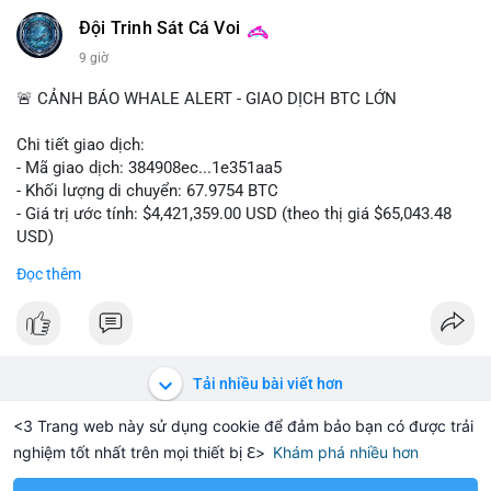
📰 Nguồn: Cointelegraph
Đội Trinh Sát Cá Voi
9 giờ
🚨 CẢNH BÁO WHALE ALERT - GIAO DỊCH BTC LỚN
Chi tiết giao dịch:
- Mã giao dịch: 384908ec...1e351aa5
- Khối lượng di chuyển: 67.9754 BTC
- Giá trị ước tính: $4,421,359.00 USD (theo thị giá $65,043.48
USD)
- Thời gian: 21:19:29 2026-08-08 UTC
Đọc thêm
Nhận định phân tích:
Khối lượng 67.97 BTC trị giá hơn 4.4 triệu USD được di chuyển
trong một giao dịch duy nhất trên mempool. Quy mô này nằm
ở mức trung bình của cá voi, không quá lớn để gây sốc nhưng
Tải nhiều bài viết hơn
đủ tạo biến động cục bộ. Nếu giao dịch hướng đến ví sàn tập
trung, khả năng cao là động thái chuẩn bị thanh khoản cho
<3 Trang web này sử dụng cookie để đảm bảo bạn có được trải
lệnh bán, tạo áp lực giảm giá ngắn hạn. Ngược lại, nếu dòng
nghiệm tốt nhất trên mọi thiết bị ℇ>
Khám phá nhiều hơn
Solana
BNB
$1,914.49
$75.98
TH
-0.17%
SOL
+1.81%
B
tiền đổ vào ví lạnh hoặc ví mới không hoạt động, đây là tín
hiệu tích lũy dài hạn của tổ chức. Cần theo dõi địa chỉ đích