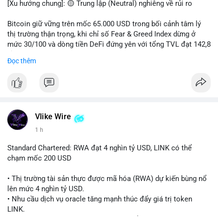
[Xu hướng chung]: 🟡 Trung lập (Neutral) nghiêng về rủi ro
📊 Nguồn: Radar Tâm Lý Thị Trường
Bitcoin giữ vững trên mốc 65.000 USD trong bối cảnh tâm lý
thị trường thận trọng, khi chỉ số Fear & Greed Index dừng ở
mức 30/100 và dòng tiền DeFi đứng yên với tổng TVL đạt 142,8
tỷ USD.
Đọc thêm
- Thị trường & Giá cả: BTC giao dịch quanh vùng 65.200 USD,
tăng gần 3% khi Iran-Oman hứa mở lại eo Hormuz, giảm lo ngại
địa chính trị. Hoạt động cá voi diễn ra sôi động với lệnh
chuyển 458 BTC trị giá gần 30 triệu USD cùng nhiều giao dịch
lớn khác. Đáng chú ý, thanh lý Short chiếm tới 81,7% tổng 35,7
Vlike Wire
triệu USD thanh lý trong 24h, cho thấy phe bán đang yếu thế.
1 h
- DeFi & Công nghệ: Standard Chartered dự báo thị trường RWA
Standard Chartered: RWA đạt 4 nghìn tỷ USD, LINK có thể
sẽ bùng nổ lên 4 nghìn tỷ USD, kéo theo giá trị token LINK có
chạm mốc 200 USD
thể tăng 25 lần, chạm mốc 200 USD vào năm 2030. Mastercard
hoàn tất thương vụ mua lại startup stablecoin BVNK trị giá 1,8
• Thị trường tài sản thực được mã hóa (RWA) dự kiến bùng nổ
tỷ USD, đánh dấu bước tiến lớn trong thanh toán số.
lên mức 4 nghìn tỷ USD.
• Nhu cầu dịch vụ oracle tăng mạnh thúc đẩy giá trị token
- Quy định & Pháp lý: FCA Anh đang xây dựng khung pháp lý
LINK.