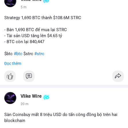
5 m
Strategy 1,690 BTC thành $108.6M STRC
- Bán 1,690 BTC để mua lại STRC
- Tài sản USD tăng lên $4.65 tỷ
- BTC còn lại 840,447
$btc
#btc
$strc
#strc
Đọc thêm
#vlikevn
#titanbot
📰 Nguồn: Cointelegraph
Vlike Wire
21 m
Sàn Coinsbuy mất 8 triệu USD do tấn công đồng bộ trên hai
blockchain