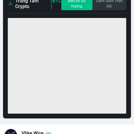
Trung Tâm
(BTC
Biểu Đồ Xu
Danh Sách Theo
Crypto
)
Hướng
Dõi
Vlike Wire