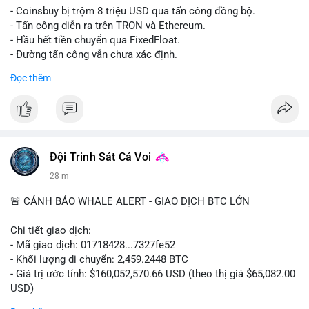
- Coinsbuy bị trộm 8 triệu USD qua tấn công đồng bộ.
- Tấn công diễn ra trên TRON và Ethereum.
- Hầu hết tiền chuyển qua FixedFloat.
- Đường tấn công vẫn chưa xác định.
Đọc thêm
#binancesquare
#cryptonews
#coinsbuy
#trx
#eth
$trx $eth
#vlikevn
#titanbot
Đội Trinh Sát Cá Voi
📰 Nguồn: CoinDesk
28 m
🚨 CẢNH BÁO WHALE ALERT - GIAO DỊCH BTC LỚN
Chi tiết giao dịch:
- Mã giao dịch: 01718428...7327fe52
- Khối lượng di chuyển: 2,459.2448 BTC
- Giá trị ước tính: $160,052,570.66 USD (theo thị giá $65,082.00
USD)
- Thời gian: 12:19:48 2026-08-10 UTC