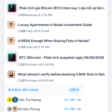
Phân tích giá Bitcoin (BTC) hôm nay: Liệu nỗi sợ hãi có mở 
0
Yesterday at 2:33 PM
Luxury Apartments in Noida Investment Guide
0
Friday a31 6:13 AM
Is RERA Enough When Buying Flats in Noida?
0
Friday a31 5:37 AM
BTC (Bitcoin) - Phân tích snapshot ngày 06/08/2026
0
Thursday a31 2:43 PM
What should I verify before booking 3 BHK flats in Noida?
0
Thursday a31 8:01 AM
BẢNG XẾP HẠNG
TOP 5
Trần Thị Hương
25,548
1
VNĐ
Võ Hữu Phong
25,446
2
VNĐ