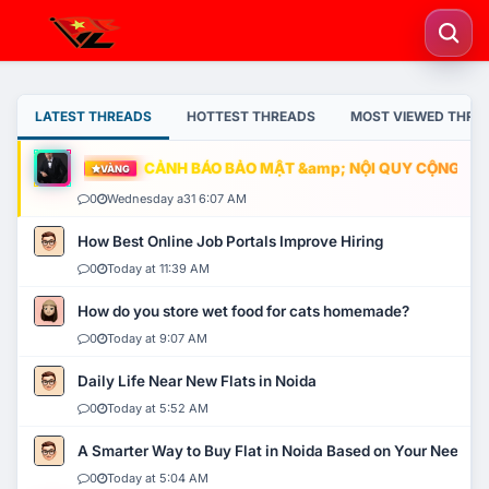
LATEST THREADS
HOTTEST THREADS
MOST VIEWED THRE
CẢNH BÁO BẢO MẬT &amp; NỘI QUY CỘNG ĐỒNG
VÀNG
0
Wednesday a31 6:07 AM
How Best Online Job Portals Improve Hiring
0
Today at 11:39 AM
How do you store wet food for cats homemade?
0
Today at 9:07 AM
Daily Life Near New Flats in Noida
0
Today at 5:52 AM
A Smarter Way to Buy Flat in Noida Based on Your Needs
0
Today at 5:04 AM