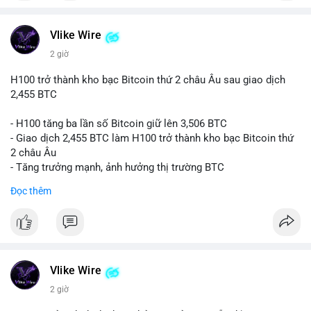
#vlikevn
#titanbot
📰 Nguồn: CoinDesk
Vlike Wire
2 giờ
H100 trở thành kho bạc Bitcoin thứ 2 châu Âu sau giao dịch
2,455 BTC
- H100 tăng ba lần số Bitcoin giữ lên 3,506 BTC
- Giao dịch 2,455 BTC làm H100 trở thành kho bạc Bitcoin thứ
2 châu Âu
- Tăng trưởng mạnh, ảnh hưởng thị trường BTC
Đọc thêm
#binancesquare
#cryptonews
#btc
$btc
#vlikevn
#titanbot
Vlike Wire
📰 Nguồn: Cointelegraph
2 giờ