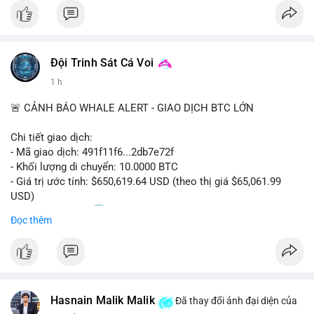
#bitcoin
#btc
#cryptonews
#binancesquare
#cpi
$btc
Đội Trinh Sát Cá Voi
#vlikevn
#titanbot
1 h
📰 Nguồn: Cointelegraph
🚨 CẢNH BÁO WHALE ALERT - GIAO DỊCH BTC LỚN
Chi tiết giao dịch:
- Mã giao dịch: 491f11f6...2db7e72f
- Khối lượng di chuyển: 10.0000 BTC
- Giá trị ước tính: $650,619.64 USD (theo thị giá $65,061.99
USD)
- Thời gian: 11:20
2 2026-08-10 UTC
Đọc thêm
Nhận định phân tích hành vi của Cá voi dựa trên giao dịch này:
Giao dịch 10 BTC trị giá hơn 650 nghìn USD được thực hiện
trong khung giờ thanh khoản thấp, cho thấy chủ ví có thể đang
tái cơ cấu danh mục hoặc chuẩn bị thanh khoản cho các lệnh
Hasnain Malik Malik
lớn. Mức khối lượng này không quá lớn để gây áp lực bán trực
Đã thay đổi ảnh đại diện của