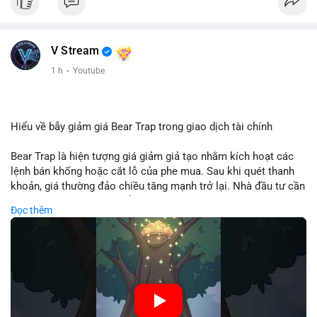
V Stream
1 h
·
Youtube
Hiểu về bẫy giảm giá Bear Trap trong giao dịch tài chính
Bear Trap là hiện tượng giá giảm giả tạo nhằm kích hoạt các
lệnh bán khống hoặc cắt lỗ của phe mua. Sau khi quét thanh
khoản, giá thường đảo chiều tăng mạnh trở lại. Nhà đầu tư cần
nhận diện mô hình này để tránh bị thao túng tâm lý và tối ưu
Đọc thêm
hóa điểm vào lệnh.
🎥 Xem video trực tiếp tại:
Nguồn: Cú Thông Thái