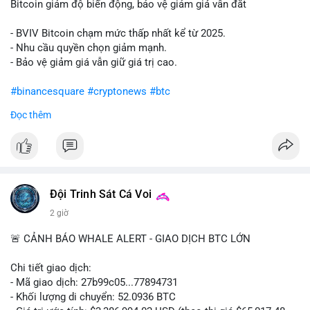
Bitcoin giảm độ biến động, bảo vệ giảm giá vẫn đắt
- BVIV Bitcoin chạm mức thấp nhất kể từ 2025.
- Nhu cầu quyền chọn giảm mạnh.
- Bảo vệ giảm giá vẫn giữ giá trị cao.
#binancesquare
#cryptonews
#btc
Đọc thêm
$btc
#vlikevn
#titanbot
📰 Nguồn: CoinDesk
Đội Trinh Sát Cá Voi
2 giờ
🚨 CẢNH BÁO WHALE ALERT - GIAO DỊCH BTC LỚN
Chi tiết giao dịch:
- Mã giao dịch: 27b99c05...77894731
- Khối lượng di chuyển: 52.0936 BTC