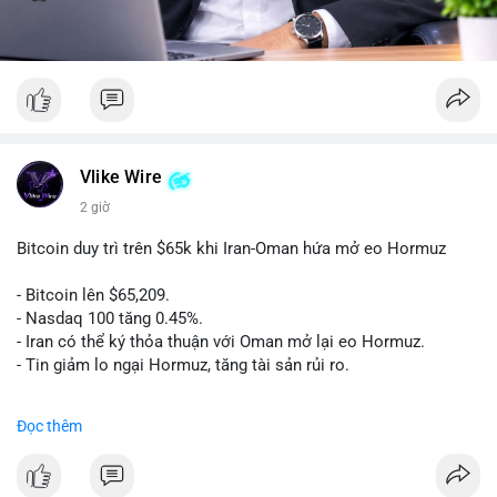
Vlike Wire
2 giờ
Bitcoin duy trì trên $65k khi Iran-Oman hứa mở eo Hormuz
- Bitcoin lên $65,209.
- Nasdaq 100 tăng 0.45%.
- Iran có thể ký thỏa thuận với Oman mở lại eo Hormuz.
- Tin giảm lo ngại Hormuz, tăng tài sản rủi ro.
#binancesquare
#cryptonews
#btc
Đọc thêm
$btc