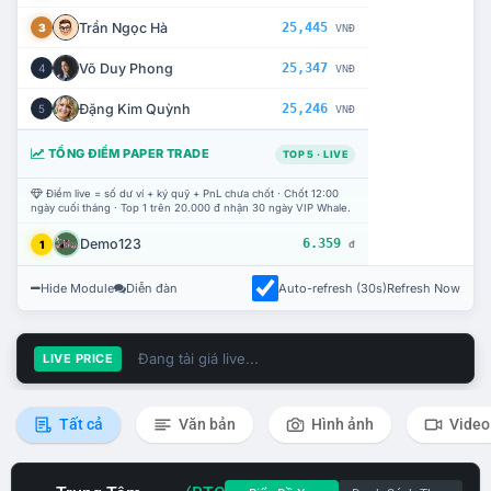
Trần Ngọc Hà
25,445
3
VNĐ
Võ Duy Phong
25,347
4
VNĐ
Đặng Kim Quỳnh
25,246
5
VNĐ
TỔNG ĐIỂM PAPER TRADE
TOP 5 · LIVE
Điểm live = số dư ví + ký quỹ + PnL chưa chốt · Chốt 12:00
ngày cuối tháng · Top 1 trên 20.000 đ nhận 30 ngày VIP Whale.
Demo123
6.359
1
đ
Hide Module
Diễn đàn
Auto-refresh (30s)
Refresh Now
Đang tải giá live...
LIVE PRICE
Tất cả
Văn bản
Hình ảnh
Video