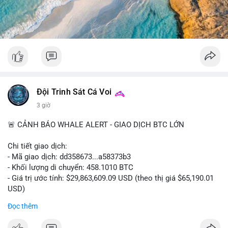
#52dot09btc
#chuyenvilanh
#tichluydaihan
#mempoolbtc
#giaodichlon
Đội Trinh Sát Cá Voi
3 giờ
🚨 CẢNH BÁO WHALE ALERT - GIAO DỊCH BTC LỚN
Chi tiết giao dịch:
- Mã giao dịch: dd358673...a58373b3
- Khối lượng di chuyển: 458.1010 BTC
- Giá trị ước tính: $29,863,609.09 USD (theo thị giá $65,190.01
USD)
- Thời gian: 09:19:51 2026-08-10 UTC
Đọc thêm
Nhận định phân tích hành vi của Cá voi dựa trên giao dịch này: