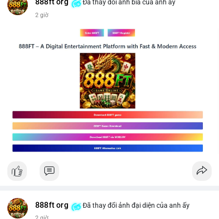
#vlikevn
#titanbot
888ft org
Đã thay đổi ảnh bìa của anh ấy
2 giờ
📰 Nguồn: CoinDesk
888ft org
Đã thay đổi ảnh đại diện của anh ấy
2 giờ