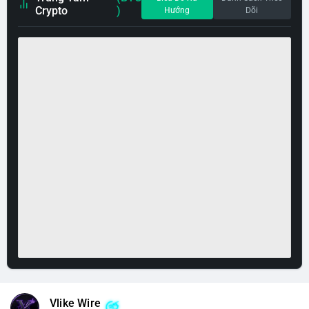
Crypto
)
Hướng
Dõi
Vlike Wire