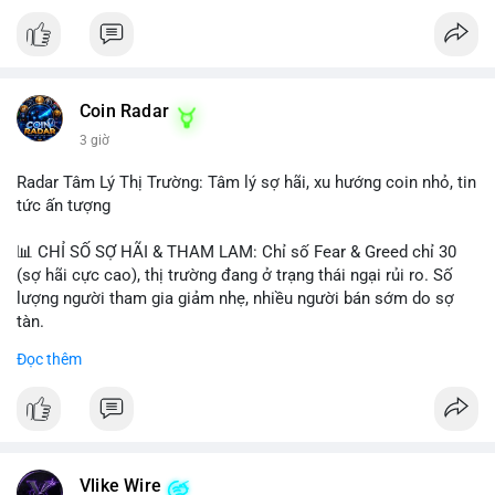
Coin Radar
3 giờ
Radar Tâm Lý Thị Trường: Tâm lý sợ hãi, xu hướng coin nhỏ, tin
tức ấn tượng
📊 CHỈ SỐ SỢ HÃI & THAM LAM: Chỉ số Fear & Greed chỉ 30
(sợ hãi cực cao), thị trường đang ở trạng thái ngại rủi ro. Số
lượng người tham gia giảm nhẹ, nhiều người bán sớm do sợ
tàn.
Đọc thêm
📈 XU HƯỚNG TÌM KIẾM & THẢO LUẬN: Biconomy (BICO),
Pudgy Penguins (PENGU), Bitcoin SV (BSV) và Kaspa (KAS) là
coin được tìm kiếm nhiều nhất. Chủ đề NFT (Pudgy Penguins),
AI (Hyperliquid) và ổn định (BSV) nổi bật.
💬 DÒNG CHẢY TIN TỨC & TRUYỀN THÔNG: Bàn tán trên
Vlike Wire