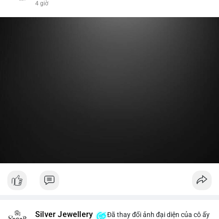
4 giờ
nóng hoặc chuyển một phần lợi nhuận về ví lạnh để khóa vị thế
dài hạn. Hành động này tạo tâm lý tích cực nhẹ, cho thấy nhà
lớn vẫn giữ niềm tin vào xu hướng tăng trước vùng kháng cự,
thay vì đổ bán ra sàn.
Lời khuyên:
Nhà đầu tư nhỏ lẻ nên theo dõi thêm 2-3 giao dịch lớn tiếp
theo trong 24 giờ. Nếu dòng tiền tiếp tục chảy vào ví lạnh, đó
là tín hiệu tích lũy. Tránh hành động theo cảm xúc trước một
giao dịch đơn lẻ.
#19dot8371btc
#vilanh
#tichluydaihan
#phanbotaisan
#gia65k
Silver Jewellery
Đã thay đổi ảnh đại diện của cô ấy