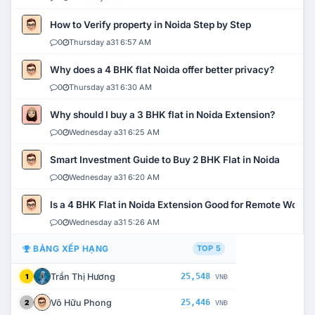
How to Verify property in Noida Step by Step
0
Thursday a31 6:57 AM
Why does a 4 BHK flat Noida offer better privacy?
0
Thursday a31 6:30 AM
Why should I buy a 3 BHK flat in Noida Extension?
0
Wednesday a31 6:25 AM
Smart Investment Guide to Buy 2 BHK Flat in Noida
0
Wednesday a31 6:20 AM
Is a 4 BHK Flat in Noida Extension Good for Remote Work?
0
Wednesday a31 5:26 AM
BẢNG XẾP HẠNG
TOP 5
Trần Thị Hương
25,548
1
VNĐ
Võ Hữu Phong
25,446
2
VNĐ