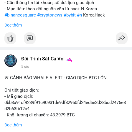
- Cần thông tin tài khoản, số dư, lịch giao dịch
- Mục tiêu: theo dõi nguồn vốn từ hack N Korea
#binancesquare
#cryptonews
#bybit
#n
KoreaHack
Đọc thêm
$btc $eth
#vlikevn
#titanbot
📰 Nguồn: Cointelegraph
Đội Trinh Sát Cá Voi
5 giờ
🚨 CẢNH BÁO WHALE ALERT - GIAO DỊCH BTC LỚN
Chi tiết giao dịch:
- Mã giao dịch:
0bb3a91df9239f91c90931de9df82950fd24ed6e3d28bcd2475e8
d2b63fb12c4
- Khối lượng di chuyển: 43.3979 BTC
- Giá trị ước tính: $2,820,579.98 USD (theo thị giá $64,993.43
Đọc thêm
USD)