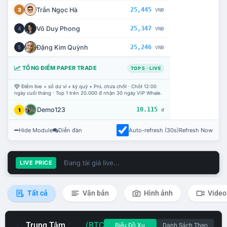
Trần Ngọc Hà
25,445
3
VNĐ
Võ Duy Phong
25,347
4
VNĐ
Đặng Kim Quỳnh
25,246
5
VNĐ
TỔNG ĐIỂM PAPER TRADE
TOP 5 · LIVE
Điểm live = số dư ví + ký quỹ + PnL chưa chốt · Chốt 12:00
ngày cuối tháng · Top 1 trên 20.000 đ nhận 30 ngày VIP Whale.
Demo123
10.115
1
đ
Hide Module
Diễn đàn
Auto-refresh (30s)
Refresh Now
Đang tải giá live...
LIVE PRICE
Tất cả
Văn bản
Hình ảnh
Video
Trung Tâm
(BTC
Biểu Đồ Xu
Danh Sách Theo