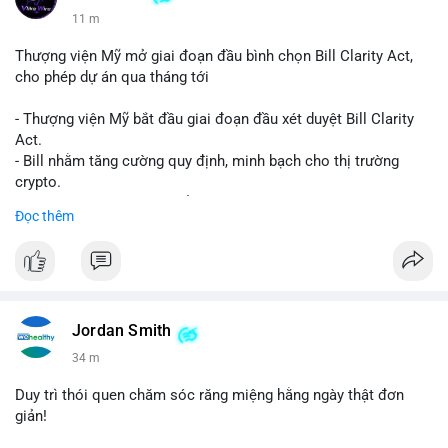
11 m
Thượng viện Mỹ mở giai đoạn đầu bình chọn Bill Clarity Act,
cho phép dự án qua tháng tới
- Thượng viện Mỹ bắt đầu giai đoạn đầu xét duyệt Bill Clarity
Act.
- Bill nhằm tăng cường quy định, minh bạch cho thị trường
crypto.
- Đạt 60 phiếu cần thiết để tiến tới tháng tới.
Đọc thêm
- Bill có thể ảnh hưởng pháp lý, hoạt động của các đồng tiền kỹ
thuật số.
#binancesquare
#cryptonews
#regulation
#ussenate
#clarityact
Jordan Smith
$btc $eth
34 m
#vlikevn
#titanbot
Duy trì thói quen chăm sóc răng miệng hằng ngày thật đơn
giản!
📰 Nguồn: CoinDesk