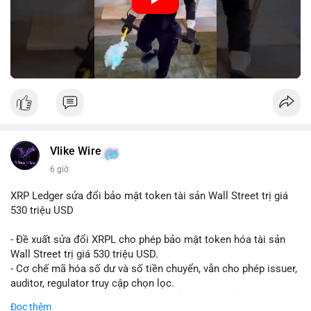
Vlike Wire
6 giờ
XRP Ledger sửa đổi bảo mật token tài sản Wall Street trị giá
530 triệu USD
- Đề xuất sửa đổi XRPL cho phép bảo mật token hóa tài sản
Wall Street trị giá 530 triệu USD.
- Cơ chế mã hóa số dư và số tiền chuyển, vẫn cho phép issuer,
auditor, regulator truy cập chọn lọc.
- Mục tiêu: tăng tính riêng tư, tuân thủ quy định, bảo vệ dữ liệu
Đọc thêm