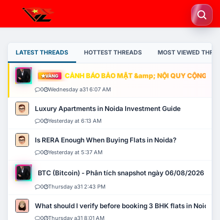
LATEST THREADS
HOTTEST THREADS
MOST VIEWED THRE
CẢNH BÁO BẢO MẬT &amp; NỘI QUY CỘNG ĐỒNG
VÀNG
0
Wednesday a31 6:07 AM
Luxury Apartments in Noida Investment Guide
0
Yesterday at 6:13 AM
Is RERA Enough When Buying Flats in Noida?
0
Yesterday at 5:37 AM
BTC (Bitcoin) - Phân tích snapshot ngày 06/08/2026
0
Thursday a31 2:43 PM
What should I verify before booking 3 BHK flats in Noida?
0
Thursday a31 8:01 AM