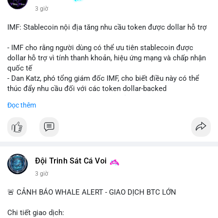
Binance Square tập trung vào lệnh kẹp, dự báo NVDA và Musk
3 giờ
Starship 13. Telegram nhấn mạnh luật mới tại Brazil và tranh
luận về Clearity Act.
IMF: Stablecoin nội địa tăng nhu cầu token được dollar hỗ trợ
💡 NHẬN ĐỊNH & KHUYẾN NGHỊ: Tâm lý ngắn hạn vẫn tiêu
- IMF cho rằng người dùng có thể ưu tiên stablecoin được
cực do sợ hãi, nhưng xu hướng coin nhỏ và tin tức AI/NVIDA
dollar hỗ trợ vì tính thanh khoản, hiệu ứng mạng và chấp nhận
có thể tạo cơ hội mua sớm. Cần theo dõi sự thay đổi trong
quốc tế
chính sách crypto Mỹ.
- Dan Katz, phó tổng giám đốc IMF, cho biết điều này có thể
thúc đẩy nhu cầu đối với các token dollar-backed
📊 Nguồn: Radar Tâm Lý Thị Trường
- Nhận định được đưa ra trong bối cảnh các quốc gia phát
Đọc thêm
triển stablecoin nội địa
$btc $eth
#vlikevn
#titanbot
Đội Trinh Sát Cá Voi
📰 Nguồn: Cointelegraph
3 giờ
🚨 CẢNH BÁO WHALE ALERT - GIAO DỊCH BTC LỚN
Chi tiết giao dịch: