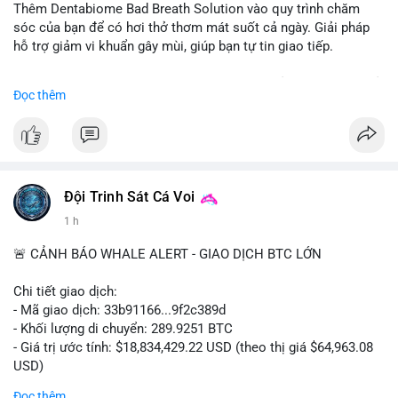
Thêm Dentabiome Bad Breath Solution vào quy trình chăm
sóc của bạn để có hơi thở thơm mát suốt cả ngày. Giải pháp
hỗ trợ giảm vi khuẩn gây mùi, giúp bạn tự tin giao tiếp.
Bắt đầu ngay hôm nay với bước chăm sóc nhỏ nhưng hiệu quả
Đọc thêm
lớn cho nụ cười khỏe mạnh.
#dentabiome
#badbreathsolution
#hoithothommat
#chamsocrangmieng
#suckhoerangmieng
#nucuoitutin
Đội Trinh Sát Cá Voi
1 h
🚨 CẢNH BÁO WHALE ALERT - GIAO DỊCH BTC LỚN
Chi tiết giao dịch:
- Mã giao dịch: 33b91166...9f2c389d
- Khối lượng di chuyển: 289.9251 BTC
- Giá trị ước tính: $18,834,429.22 USD (theo thị giá $64,963.08
USD)
- Thời gian: 08:19:30 2026-08-08 UTC
Đọc thêm