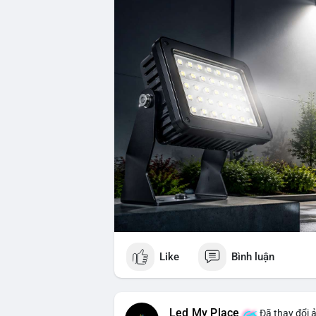
Like
Bình luận
Led My Place
Đã thay đổi ả