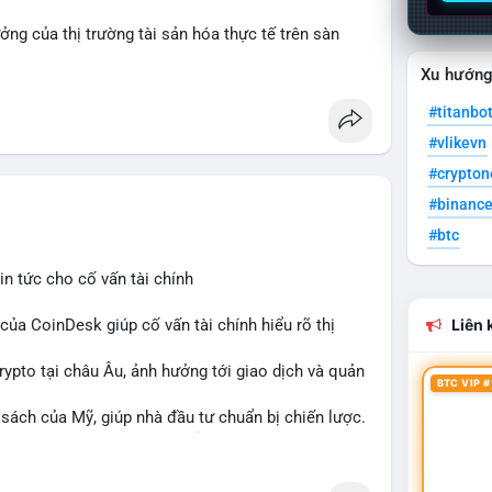
ởng của thị trường tài sản hóa thực tế trên sàn
Xu hướn
id
#rwa
#defi
#titanbo
#vlikevn
#crypto
#binanc
#btc
n tức cho cố vấn tài chính
 của CoinDesk giúp cố vấn tài chính hiểu rõ thị
Liên k
crypto tại châu Âu, ảnh hưởng tới giao dịch và quản
BTC VIP #
 sách của Mỹ, giúp nhà đầu tư chuẩn bị chiến lược.
i ro và cơ hội đầu tư trong lĩnh vực blockchain.
n
#europe
#us