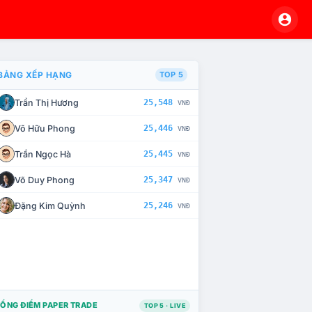
BẢNG XẾP HẠNG
TOP 5
Trần Thị Hương
25,548
VNĐ
À CHẾ TÀI XỬ LÝ VI PHẠM
Võ Hữu Phong
25,446
VNĐ
Trần Ngọc Hà
25,445
VNĐ
Võ Duy Phong
25,347
VNĐ
Đặng Kim Quỳnh
25,246
VNĐ
ỔNG ĐIỂM PAPER TRADE
TOP 5 · LIVE