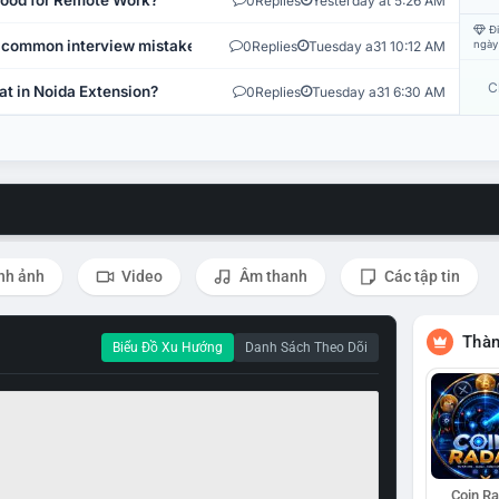
 Good for Remote Work?
0
Replies
Yesterday at 5:26 AM
Đi
 common interview mistakes?
0
Replies
Tuesday a31 10:12 AM
ngày
C
at in Noida Extension?
0
Replies
Tuesday a31 6:30 AM
nh ảnh
Video
Âm thanh
Các tập tin
Thàn
Biểu Đồ Xu Hướng
Danh Sách Theo Dõi
Coin R