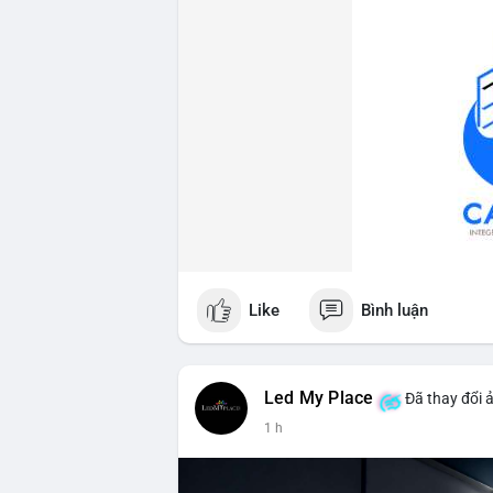
Like
Bình luận
Led My Place
Đã thay đổi ả
1 h