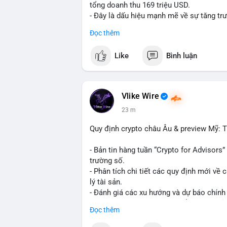
tổng doanh thu 169 triệu USD.
- Đây là dấu hiệu mạnh mẽ về sự tăng trư
giao dịch phi tập trung.
Đọc thêm
#binancesquare
#cryptonews
#hyperliqu
Like
Bình luận
$btc $eth
#vlikevn
#titanbot
Vlike Wire
23 m
📰 Nguồn: Cointelegraph
Quy định crypto châu Âu & preview Mỹ: Ti
- Bản tin hàng tuần “Crypto for Advisors”
trường số.
- Phân tích chi tiết các quy định mới về 
lý tài sản.
- Đánh giá các xu hướng và dự báo chính
- Cập nhật nhanh các thay đổi pháp lý, rủ
Đọc thêm
#binancesquare
#cryptonews
#regulatio