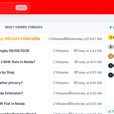
Ctrl K
MOST VIEWED THREADS
1
; NỘI QUY CỘNG ĐỒNG VLIKE.VN: HỆ THỐNG GIÁM SÁT TỰ ĐỘNG V
0
Replies
Wednesday a31 6:07 AM
2
t ngày 06/08/2026
0
Replies
Today at 2:43 PM
3
 3 BHK flats in Noida?
0
Replies
Today at 8:01 AM
4
p by Step
0
Replies
Today at 6:57 AM
5
etter privacy?
0
Replies
Today at 6:30 AM
ida Extension?
0
Replies
Yesterday at 6:25 AM
K Flat in Noida
0
Replies
Yesterday at 6:20 AM
T