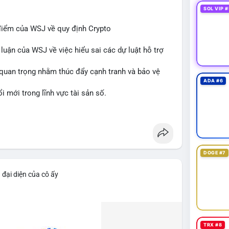
SOL VIP #
điểm của WSJ về quy định Crypto
 luận của WSJ về việc hiểu sai các dự luật hỗ trợ
n quan trọng nhằm thúc đẩy cạnh tranh và bảo vệ
ADA #6
 mới trong lĩnh vực tài sản số.
binancesquare
DOGE #7
 đại diện của cô ấy
TRX #8