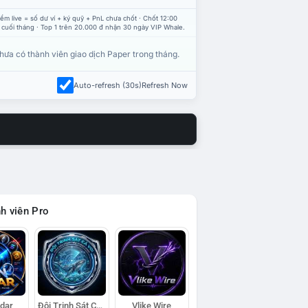
ểm live = số dư ví + ký quỹ + PnL chưa chốt · Chốt 12:00
 cuối tháng · Top 1 trên 20.000 đ nhận 30 ngày VIP Whale.
hưa có thành viên giao dịch Paper trong tháng.
Auto-refresh (30s)
Refresh Now
h viên Pro
adar
Đội Trinh Sát Cá Voi
Vlike Wire