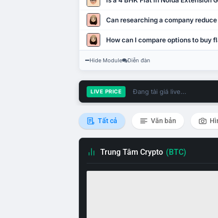
Is a 4 BHK Flat in Noida Extension
Can researching a company reduce
How can I compare options to buy fl
Hide Module
Diễn đàn
Đang tải giá live...
LIVE PRICE
Tất cả
Văn bản
Hì
Trung Tâm Crypto
(BTC)