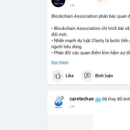
1 h
#vlikevn
#titanbot
Blockchain Association phản bác quan 
📰 Nguồn: Cointelegraph
• Blockchain Association chỉ trích bài xã
đổi mới.
• Nhấn mạnh dự luật Clarity là bước tiế
người tiêu dùng.
• Phản đối các quan điểm kìm hãm sự đổi
Đọc thêm
#blockchain
#cryptonews
#regulation
#
Like
Bình luận
$btc $eth
#vlikevn
#titanbot
caretechae
Đã thay đổi ảnh
📰 Nguồn: CoinDesk
1 h