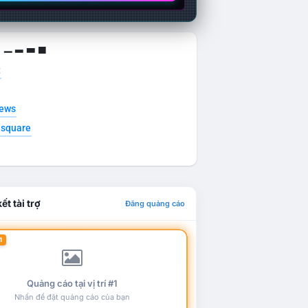
g ▁ ▂ ▃ ▄
t
news
esquare
ết tài trợ
Đăng quảng cáo
1
Quảng cáo tại vị trí #1
Nhấn để đặt quảng cáo của bạn