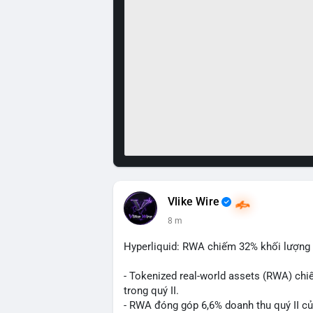
Vlike Wire
8 m
Hyperliquid: RWA chiếm 32% khối lượng 
- Tokenized real-world assets (RWA) chi
trong quý II.
- RWA đóng góp 6,6% doanh thu quý II củ