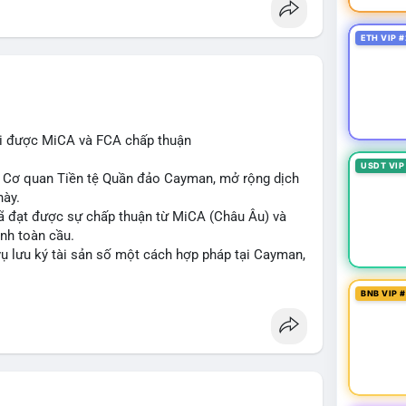
ETH VIP #
hi được MiCA và FCA chấp thuận
USDT VIP
ừ Cơ quan Tiền tệ Quần đảo Cayman, mở rộng dịch
này.
 đã đạt được sự chấp thuận từ MiCA (Châu Âu) và
ịnh toàn cầu.
vụ lưu ký tài sản số một cách hợp pháp tại Cayman,
n giao dịch và nền tảng tiền điện tử tăng cường
BNB VIP 
in
#regulation
#custody