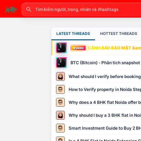
LATEST THREADS
HOTTEST THREADS
CẢNH BÁO BẢO MẬT &amp
VÀNG
BTC (Bitcoin) - Phân tích snapsho
What should I verify before booking
How to Verify property in Noida Ste
Why does a 4 BHK flat Noida offer b
Why should I buy a 3 BHK flat in No
Smart Investment Guide to Buy 2 BH