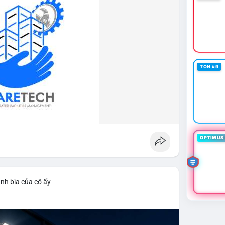
TON #9
OPTIMUS 
nh bìa của cô ấy