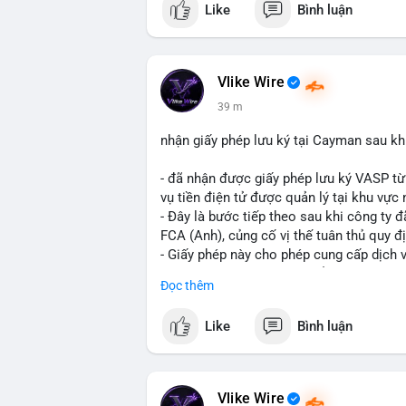
Like
Bình luận
$btc $eth
#vlikevn
#titanbot
Vlike Wire
39 m
📰 Nguồn: CoinDesk
nhận giấy phép lưu ký tại Cayman sau k
- đã nhận được giấy phép lưu ký VASP t
vụ tiền điện tử được quản lý tại khu vực 
- Đây là bước tiếp theo sau khi công ty
FCA (Anh), củng cố vị thế tuân thủ quy đ
- Giấy phép này cho phép cung cấp dịch 
thu hút thêm khách hàng tổ chức.
Đọc thêm
- Động thái này phản ánh xu hướng các sà
tuân thủ pháp lý để mở rộng hoạt động.
Like
Bình luận
#binancesquare
#cryptonews
#blockcha
$btc $eth
Vlike Wire