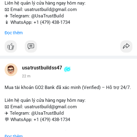
Liên hệ quản lý cửa hàng ngay hôm nay:
📧 Email: usatrustbuild@gmail.com
✈️ Telegram: @UsaTrustBuild
📱 WhatsApp: +1 (479) 438-1734
Đọc thêm
Tài khoản WebMoney xác minh sẵn sàng – giao dịch nhanh
chóng, an toàn, phù hợp cho thanh toán trực tuyến, nhận tiền
và chuyển tiền quốc tế.
#buyverifiedwebmoneyaccounts
#webmoney
#verifiedaccounts
#onlinepayment
#cashout
#sendmoney
usatrustbuildss47
#trustbuild
22 m
Mua tài khoản GO2 Bank đã xác minh (Verified) – Hỗ trợ 24/7.
Liên hệ quản lý cửa hàng ngay hôm nay:
📧 Email: usatrustbuild@gmail.com
✈️ Telegram: @UsaTrustBuild
💬 WhatsApp: +1 (479) 438-1734
Dịch vụ uy tín, nhanh chóng, bảo mật – phù hợp cho giao dịch,
Đọc thêm