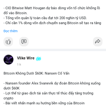
Lời khuyên:
- CIO Bitwise Matt Hougan dự báo dòng vốn tổ chức khổng lồ
Nhà đầu tư nên quan sát thêm 1-2 block tiếp theo để xác nhận
đổ vào Bitcoin.
đích đến của dòng tiền. Tránh hành động theo cảm tính trước
- Tổng vốn quản lý toàn cầu đạt tới 200 nghìn tỷ USD.
các biến động nhỏ, ưu tiên quản lý rủi ro chặt chẽ và không sử
- Chỉ cần 1% dòng vốn dịch chuyển sang Bitcoin sẽ tạo ra tăng
dụng đòn bẩy quá mức trong giai đoạn biến động này.
trưởng dài hạn cực lớn.
Đọc thêm
#152dot9btc
#chuyenvilanh
#tieulon10trieuusd
#btc65k
#bitcoin
#btc
#bitwise
#cryptonews
#binancesquare
#giaodichchuaxacnhan
$btc
#vlikevn
#titanbot
Vlike Wire
1 h
📰 Nguồn: CoinDesk
Bitcoin Không Dưới $60K: Nansen Cố Vấn
- Nansen founder Alex Svanevik dự đoán Bitcoin không xuống
dưới $60K
- Lợi thế từ giao dịch tài sản thực tế thúc đẩy tăng trưởng
crypto
- Bài viết nhấn mạnh xu hướng bền vững của Bitcoin