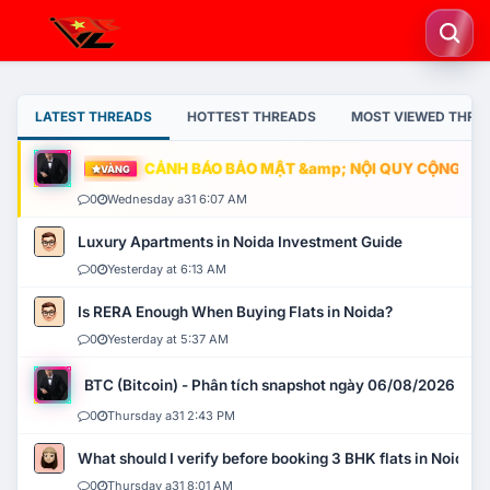
LATEST THREADS
HOTTEST THREADS
MOST VIEWED THRE
CẢNH BÁO BẢO MẬT &amp; NỘI QUY CỘNG ĐỒNG
VÀNG
0
Wednesday a31 6:07 AM
Luxury Apartments in Noida Investment Guide
0
Yesterday at 6:13 AM
Is RERA Enough When Buying Flats in Noida?
0
Yesterday at 5:37 AM
BTC (Bitcoin) - Phân tích snapshot ngày 06/08/2026
0
Thursday a31 2:43 PM
What should I verify before booking 3 BHK flats in Noida?
0
Thursday a31 8:01 AM