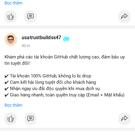
Đọc thêm
- WhatsApp: +1 (479) 438-1734
Tài khoản của chúng tôi được đánh giá cao về độ tin cậy và
tính sẵn sàng, giúp bạn giao dịch thuận lợi. Hãy nhắn tin ngay
để được tư vấn chi tiết.
usatrustbuildss47
#buyverifiedpaypalaccounts
#marketing
#seo
#smm
40 m
#onlineshopping
#digitalmarketing
#usa
#highqualityaccounts
#readytouseaccounts
Khám phá các tài khoản GitHub chất lượng cao, đảm bảo uy
tín tuyệt đối!
✔️ Tài khoản 100% GitHub, không lo bị drop
✔️ Cam kết hài lòng tuyệt đối cho khách hàng
✔️ Nhận ngay ưu đãi độc quyền khi mua dịch vụ
✔️ Giao hàng nhanh, toàn quyền truy cập (Email + Mật khẩu)
✔️ Hỗ trợ 24/7 và bảo hành thay thế
Đọc thêm
Cần xác nhận đơn hàng? Liên hệ ngay để được tư vấn!
📧 Email: usatrustbuild@gmail.com
📩 Telegram: @UsaTrustBuild