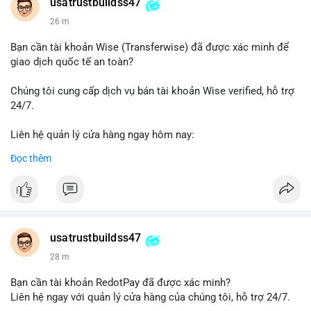
Telegram: @UsaTrustBuild
usatrustbuildss47
WhatsApp: +1 (479) 438-1734
26 m
#thanhtoanonline
#venmo
#chuyentien
#giaodichantoan
Bạn cần tài khoản Wise (Transferwise) đã được xác minh để
#taichinhso
#seo
#smm
giao dịch quốc tế an toàn?
Chúng tôi cung cấp dịch vụ bán tài khoản Wise verified, hỗ trợ
24/7.
Liên hệ quản lý cửa hàng ngay hôm nay:
📧 Email: usatrustbuild@gmail.com
Đọc thêm
✈️ Telegram: @UsaTrustBuild
📱 WhatsApp: +1 (479) 438-1734
Dịch vụ của chúng tôi phù hợp cho nhu cầu chuyển tiền, nhận
tiền, thanh toán quốc tế.
usatrustbuildss47
#buyverifiedwiseaccounts
#marketing
#seo
#smm
28 m
#trendingnow
#cashout
#sendmoney
#mobiledeposit
#pay
#usdt
Bạn cần tài khoản RedotPay đã được xác minh?
Liên hệ ngay với quản lý cửa hàng của chúng tôi, hỗ trợ 24/7.