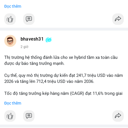
Đọc thêm
$btc
#btc
#vlikevn
#titanbot
📰 Nguồn: Cointelegraph
bhavesh31
2 giờ
Thị trường hệ thống đánh lửa cho xe hybrid tầm xa toàn cầu
được dự báo tăng trưởng mạnh.
Cụ thể, quy mô thị trường dự kiến đạt 241,7 triệu USD vào năm
2026 và tăng lên 712,4 triệu USD vào năm 2036.
Tốc độ tăng trưởng kép hàng năm (CAGR) đạt 11,6% trong giai
đoạn dự báo.
Đọc thêm
Đây là cơ hội lớn cho các nhà sản xuất và nhà đầu tư trong lĩnh
vực công nghệ ô tô xanh.