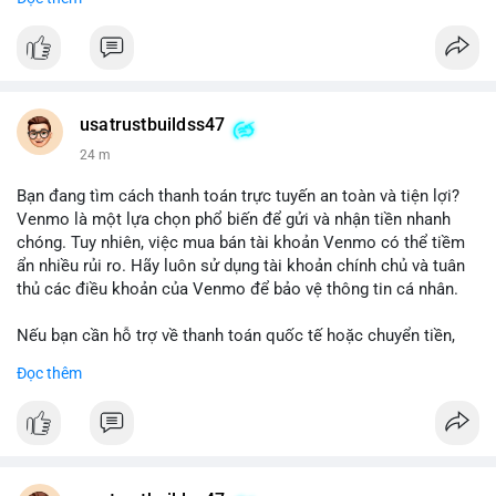
chuyển tiền, mobile deposit và thanh toán USDT.
#buyverifiedgo2bankaccounts
#marketing
#seo
#smm
#trendingnow
#cashout
#sendmoney
#mobiledeposit
#pay
#usdt
usatrustbuildss47
24 m
Bạn đang tìm cách thanh toán trực tuyến an toàn và tiện lợi?
Venmo là một lựa chọn phổ biến để gửi và nhận tiền nhanh
chóng. Tuy nhiên, việc mua bán tài khoản Venmo có thể tiềm
ẩn nhiều rủi ro. Hãy luôn sử dụng tài khoản chính chủ và tuân
thủ các điều khoản của Venmo để bảo vệ thông tin cá nhân.
Nếu bạn cần hỗ trợ về thanh toán quốc tế hoặc chuyển tiền,
hãy liên hệ với chúng tôi qua email hoặc Telegram. Chúng tôi
Đọc thêm
cung cấp dịch vụ tư vấn và giải pháp thanh toán trực tuyến an
toàn.
Liên hệ:
Email: usatrustbuild@gmail.com