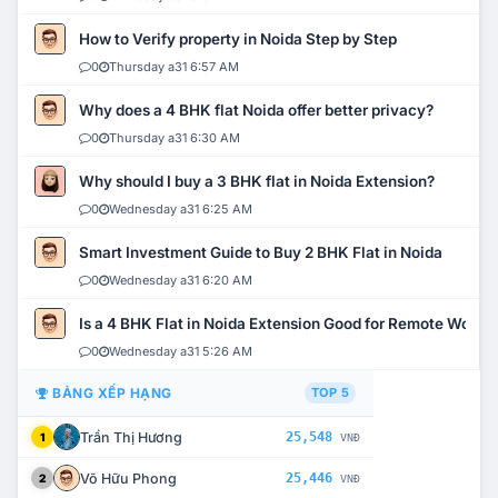
How to Verify property in Noida Step by Step
0
Thursday a31 6:57 AM
Why does a 4 BHK flat Noida offer better privacy?
0
Thursday a31 6:30 AM
Why should I buy a 3 BHK flat in Noida Extension?
0
Wednesday a31 6:25 AM
Smart Investment Guide to Buy 2 BHK Flat in Noida
0
Wednesday a31 6:20 AM
Is a 4 BHK Flat in Noida Extension Good for Remote Work?
0
Wednesday a31 5:26 AM
BẢNG XẾP HẠNG
TOP 5
Trần Thị Hương
25,548
1
VNĐ
Võ Hữu Phong
25,446
2
VNĐ