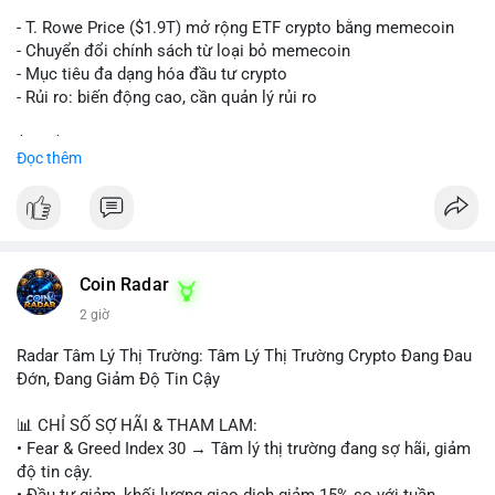
trên sàn tập trung hoặc OTC. Mặt khác, nếu địa chỉ nhận là ví
lạnh không kết nối internet, khả năng cao là hành động tích lũy
- T. Rowe Price ($1.9T) mở rộng ETF crypto bằng memecoin
dài hạn, giảm áp lực bán ngắn hạn. Thời điểm cuối tuần, thanh
- Chuyển đổi chính sách từ loại bỏ memecoin
khoản mỏng, khiến biến động giá quanh vùng $65,000 có thể
- Mục tiêu đa dạng hóa đầu tư crypto
mạnh hơn bình thường khi lệnh này được xác nhận.
- Rủi ro: biến động cao, cần quản lý rủi ro
Lời khuyên ngắn gọn cho nhà đầu tư nhỏ lẻ:
$btc $eth
Đọc thêm
Theo dõi xác nhận của giao dịch này. Nếu coin vào sàn giao
dịch lớn, cần thận trọng với nhịp điều chỉnh ngắn hạn. Tuyệt
#vlikevn
#titanbot
đối không sử dụng đòn bẩy cao trong 24 giờ tới khi dòng tiền
lớn chưa xác định rõ đích đến cuối cùng.
📰 Nguồn: CoinDesk
#153btc
#10triệuusd
#chuyểnvílớn
#btcmempool
Coin Radar
#áplựcbántiềmnăng
2 giờ
Radar Tâm Lý Thị Trường: Tâm Lý Thị Trường Crypto Đang Đau
Đớn, Đang Giảm Độ Tin Cậy
📊 CHỈ SỐ SỢ HÃI & THAM LAM:
• Fear & Greed Index 30 → Tâm lý thị trường đang sợ hãi, giảm
độ tin cậy.