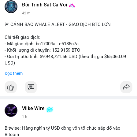
Đội Trinh Sát Cá Voi
42 m
🚨 CẢNH BÁO WHALE ALERT - GIAO DỊCH BTC LỚN
Chi tiết giao dịch:
- Mã giao dịch: bc17004a...e5185c7a
- Khối lượng di chuyển: 152.9159 BTC
- Giá trị ước tính: $9,948,721.66 USD (theo thị giá $65,060.09
USD)
- Thời gian: 14:19:56 2026-08-08 UTC
Đọc thêm
Nhận định phân tích:
Khối lượng 152.9 BTC trị giá gần 10 triệu USD được chuyển
trong một giao dịch chưa xác nhận cho thấy dấu hiệu của một
tổ chức lớn hoặc cá voi đang tái cơ cấu danh mục. Với mức
giá quanh vùng $65,000, động thái này có thể là bước chuẩn bị
Vlike Wire
cho chiến lược tích lũy dài hạn hoặc chuyển lên sàn để thanh
1 h
khoản. Một giao dịch lớn như vậy thường tạo áp lực tâm lý
ngắn hạn lên thị trường, khiến nhà đầu tư nhỏ lẻ dễ bị dao
Bitwise: Hàng nghìn tỷ USD dòng vốn tổ chức sắp đổ vào
động.
Bitcoin