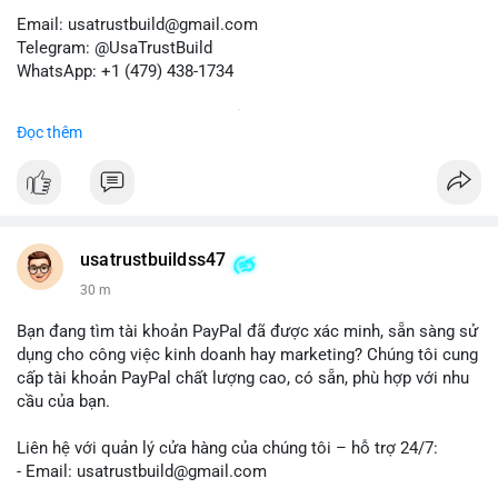
Email: usatrustbuild@gmail.com
Telegram: @UsaTrustBuild
WhatsApp: +1 (479) 438-1734
Dịch vụ uy tín, nhanh chóng, bảo mật.
Đọc thêm
#buyverifiedredotpayaccount
#marketing
#seo
#smm
#trendingnow
#cashout
#sendmoney
#mobiledeposit
#pay
#usdt
#btc
usatrustbuildss47
30 m
Bạn đang tìm tài khoản PayPal đã được xác minh, sẵn sàng sử
dụng cho công việc kinh doanh hay marketing? Chúng tôi cung
cấp tài khoản PayPal chất lượng cao, có sẵn, phù hợp với nhu
cầu của bạn.
Liên hệ với quản lý cửa hàng của chúng tôi – hỗ trợ 24/7:
- Email: usatrustbuild@gmail.com
- Telegram: @UsaTrustBuild