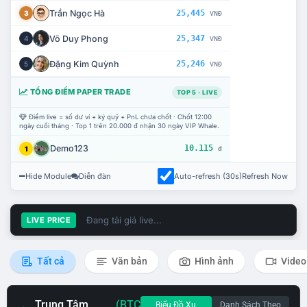
Trần Ngọc Hà
25,445
3
VNĐ
Võ Duy Phong
25,347
4
VNĐ
Đặng Kim Quỳnh
25,246
5
VNĐ
TỔNG ĐIỂM PAPER TRADE
TOP 5 · LIVE
Điểm live = số dư ví + ký quỹ + PnL chưa chốt · Chốt 12:00
ngày cuối tháng · Top 1 trên 20.000 đ nhận 30 ngày VIP Whale.
Demo123
10.115
1
đ
Hide Module
Diễn đàn
Auto-refresh (30s)
Refresh Now
Đang tải giá live...
LIVE PRICE
Tất cả
Văn bản
Hình ảnh
Video
Trung Tâm
(BTC
Biểu Đồ Xu
Danh Sách Theo