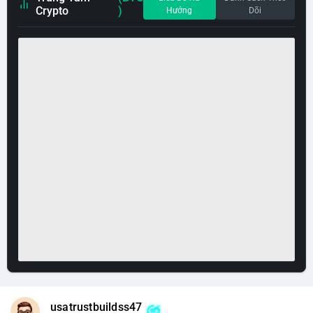
Crypto
)
Hướng
Dõi
usatrustbuildss47