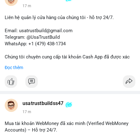
17 m
Liên hệ quản lý cửa hàng của chúng tôi - hỗ trợ 24/7.
Email: usatrustbuild@gmail.com
Telegram: @UsaTrustBuild
WhatsApp: +1 (479) 438-1734
Chúng tôi chuyên cung cấp tài khoản Cash App đã được xác
minh (Buy Verified Cash App Accounts) cho các nhu cầu
Đọc thêm
marketing, SEO, SMM, chuyển tiền, gửi tiền qua di động, thanh
toán USDT và các giao dịch tiền mặt tại Mỹ.
Liên hệ ngay để được tư vấn và hỗ trợ nhanh nhất!
#buyverifiedcashappaccounts
#marketing
#seo
#smm
usatrustbuildss47
#trendingnow
#cashout
#sendmoney
#mobiledeposit
#pay
17 m
#usdt
#usa
Mua tài khoản WebMoney đã xác minh (Verified WebMoney
Accounts) – Hỗ trợ 24/7.